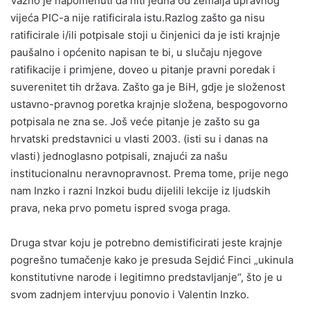
Važno je napomenuti da niti jedna od zemalja upravnog
vijeća PIC-a nije ratificirala istu.Razlog zašto ga nisu
ratificirale i/ili potpisale stoji u činjenici da je isti krajnje
paušalno i općenito napisan te bi, u slučaju njegove
ratifikacije i primjene, doveo u pitanje pravni poredak i
suverenitet tih država. Zašto ga je BiH, gdje je složenost
ustavno-pravnog poretka krajnje složena, bespogovorno
potpisala ne zna se. Još veće pitanje je zašto su ga
hrvatski predstavnici u vlasti 2003. (isti su i danas na
vlasti) jednoglasno potpisali, znajući za našu
institucionalnu neravnopravnost. Prema tome, prije nego
nam Inzko i razni Inzkoi budu dijelili lekcije iz ljudskih
prava, neka prvo pometu ispred svoga praga.
Druga stvar koju je potrebno demistificirati jeste krajnje
pogrešno tumačenje kako je presuda Sejdić Finci „ukinula
konstitutivne narode i legitimno predstavljanje“, što je u
svom zadnjem intervjuu ponovio i Valentin Inzko.