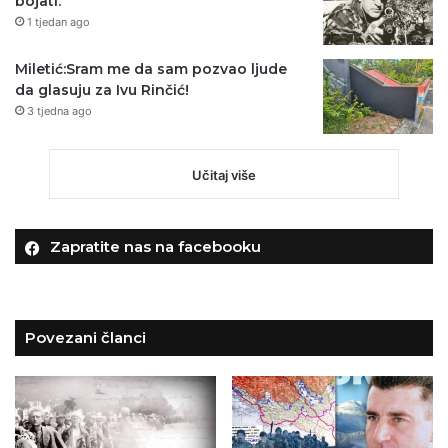
bojati.”
1 tjedan ago
Miletić:Sram me da sam pozvao ljude
da glasuju za Ivu Rinčić!
3 tjedna ago
Učitaj više
Zapratite nas na facebooku
Povezani članci