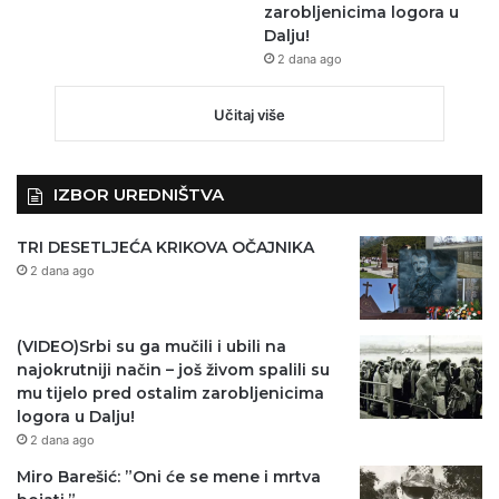
zarobljenicima logora u
Dalju!
2 dana ago
Učitaj više
IZBOR UREDNIŠTVA
TRI DESETLJEĆA KRIKOVA OČAJNIKA
2 dana ago
(VIDEO)Srbi su ga mučili i ubili na
najokrutniji način – još živom spalili su
mu tijelo pred ostalim zarobljenicima
logora u Dalju!
2 dana ago
Miro Barešić: ”Oni će se mene i mrtva