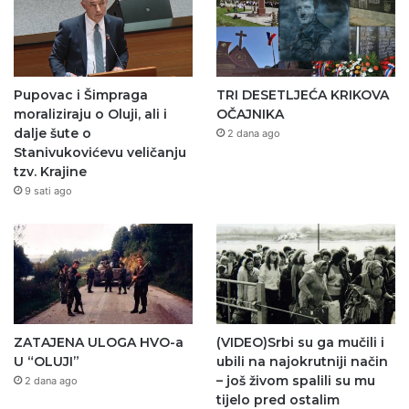
Pupovac i Šimpraga
TRI DESETLJEĆA KRIKOVA
moraliziraju o Oluji, ali i
OČAJNIKA
dalje šute o
2 dana ago
Stanivukovićevu veličanju
tzv. Krajine
9 sati ago
ZATAJENA ULOGA HVO-a
(VIDEO)Srbi su ga mučili i
U “OLUJI”
ubili na najokrutniji način
– još živom spalili su mu
2 dana ago
tijelo pred ostalim