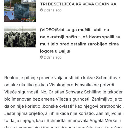
TRI DESETLJEĆA KRIKOVA OČAJNIKA
2 dana ago
(VIDEO)Srbi su ga mučili i ubili na
najokrutniji način – još živom spalili su
mu tijelo pred ostalim zarobljenicima
logora u Dalju!
2 dana ago
Realno je pitanje pravne valjanosti bilo kakve Schmidtove
odluke ukoliko ga kao Visokog predstavnika ne potvrdi
Vijeće sigurnosti. No, Cristian Schwarz Schilling je također
bio imenovan bez amena Vijeća sigurnosti. Zanimljivo je to
da on nije koristio „bonske ovlasti“ kao njegovi prethodnici.
Jeste njima prijetio, ali ih nikada nije koristio. Zanimljivo je i
to da je i njega, kao i Schmidta, imenovala Angela Merkel i
da se imenovanje i jednog i drugog tumačilo kao „konačno