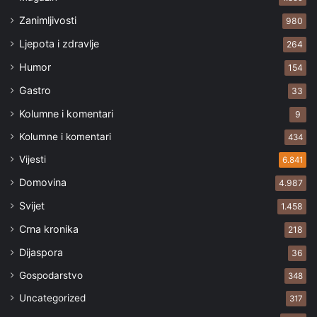
Zanimljivosti
980
Ljepota i zdravlje
264
Humor
154
Gastro
33
Kolumne i komentari
9
Kolumne i komentari
434
Vijesti
6.841
Domovina
4.987
Svijet
1.458
Crna kronika
218
Dijaspora
36
Gospodarstvo
348
Uncategorized
317