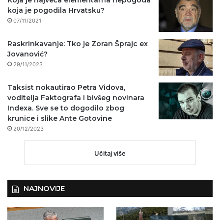
koja je pogodila Hrvatsku?
07/11/2021
Raskrinkavanje: Tko je Zoran Šprajc ex
Jovanović?
29/11/2023
Taksist nokautirao Petra Vidova,
voditelja Faktografa i bivšeg novinara
Indexa. Sve se to dogodilo zbog
krunice i slike Ante Gotovine
20/12/2023
Učitaj više
NAJNOVIJE