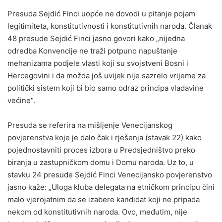
Presuda Sejdić Finci uopće ne dovodi u pitanje pojam
legitimiteta, konstitutivnosti i konstitutivnih naroda. Članak
48 presude Sejdić Finci jasno govori kako „nijedna
odredba Konvencije ne traži potpuno napuštanje
mehanizama podjele vlasti koji su svojstveni Bosni i
Hercegovini i da možda još uvijek nije sazrelo vrijeme za
politički sistem koji bi bio samo odraz principa vladavine
većine“.
Presuda se referira na mišljenje Venecijanskog
povjerenstva koje je dalo čak i rješenja (stavak 22) kako
pojednostavniti proces izbora u Predsjedništvo preko
biranja u zastupničkom domu i Domu naroda. Uz to, u
stavku 24 presude Sejdić Finci Venecijansko povjerenstvo
jasno kaže: „Uloga kluba delegata na etničkom principu čini
malo vjerojatnim da se izabere kandidat koji ne pripada
nekom od konstitutivnih naroda. Ovo, međutim, nije