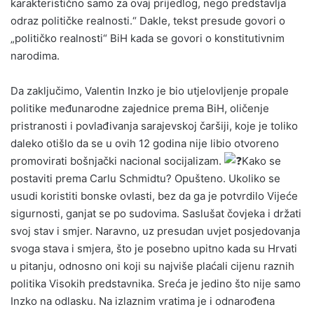
karakteristično samo za ovaj prijedlog, nego predstavlja
odraz političke realnosti.“ Dakle, tekst presude govori o
„političko realnosti“ BiH kada se govori o konstitutivnim
narodima.
Da zaključimo, Valentin Inzko je bio utjelovljenje propale
politike međunarodne zajednice prema BiH, oličenje
pristranosti i povlađivanja sarajevskoj čaršiji, koje je toliko
daleko otišlo da se u ovih 12 godina nije libio otvoreno
promovirati bošnjački nacional socijalizam.
Kako se
postaviti prema Carlu Schmidtu? Opušteno. Ukoliko se
usudi koristiti bonske ovlasti, bez da ga je potvrdilo Vijeće
sigurnosti, ganjat se po sudovima. Saslušat čovjeka i držati
svoj stav i smjer. Naravno, uz presudan uvjet posjedovanja
svoga stava i smjera, što je posebno upitno kada su Hrvati
u pitanju, odnosno oni koji su najviše plaćali cijenu raznih
politika Visokih predstavnika. Sreća je jedino što nije samo
Inzko na odlasku. Na izlaznim vratima je i odnarođena