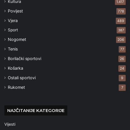
Kultura
1.417
Povijest
778
Vjera
489
Sport
387
Nogomet
206
Tenis
77
Borilački sportovi
26
Košarka
24
Ostali sportovi
9
Rukomet
7
NAJČITANIJE KATEGORIJE
Vijesti