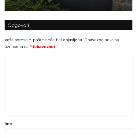
Odgovori
Miletić:Sram me da sam pozvao ljude
da glasuju za Ivu Rinčić!
Vaša adresa e-pošte neće biti objavljena.
Obavezna polja su
označena sa
* (obavezno)
K
o
m
e
n
t
a
r
Ime
*