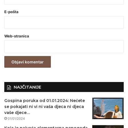
(
o
E-pošta
b
a
Web-stranica
v
e
z
n
o
)
NAJČITANIJE
Gospina poruka od 01.01.2024: Nećete
se pokajati ni vi ni vaša djeca ni djeca
vaše djece…
01/01/2024
Koja je najveća elementarna nepogoda