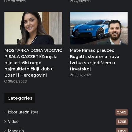
27/07/2023
27/10/2023
MOSTARKA DORA VIDOVIĆ
Mate Rimac preuzeo
PISALA GAZZETI/Zrinjski
Bugatti, stvorena nova
nije ustaški nego
tvrtka sa sjedištem u
najmultietničkiji klub u
Hrvatskoj
Bosni i Hercegovini
05/07/2021
30/08/2023
Categories
Izbor uredništva
2.562
Video
1.205
Magazin
1.859