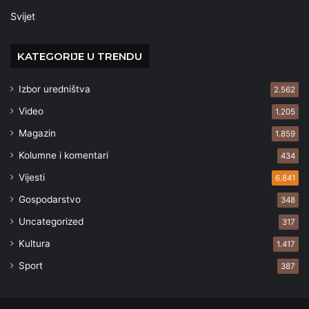
Svijet
KATEGORIJE U TRENDU
Izbor uredništva
2.562
Video
1.205
Magazin
1.859
Kolumne i komentari
434
Vijesti
6.841
Gospodarstvo
348
Uncategorized
317
Kultura
1.417
Sport
387