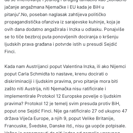
jačanje angažmana Njemačke i EU kada je BiH u
pitanju“.No, poseban naglasak zahtijeva političko
propagandistička ofanziva iz sarajevske kuhinje, koja je
ovih dana dodatno angažirala i Inzka u odlasku. Ponajviše
se to tiče bezbroj puta ponovljenih dociranja o kršenju
ljudskih prava građana i potvrde istih u presudi Sejdić
Finci.
Kada nam Austrijanci poput Valentina Inzka, ili ako Nijemci
poput Carla Schmidta to nastave, krenu docirati o
diskriminaciji i ljudskim pravima, prvo pitanje mora biti
zašto niti Austrija, niti Njemačka nisu ratificirale i
implementirale Protokol 12 Europske povelje o ljudskim
pravima? Protokol 12 je temelj svim presuda protiv BiH,
poput one Sejdić Finci. Nije ga ratificiralo 27 od ukupno 47
država Vijeća Europe, a njih 9, poput Velike Britanije,
Francuske, Švedske, Danske itd., nisu ga uopće potpisale.