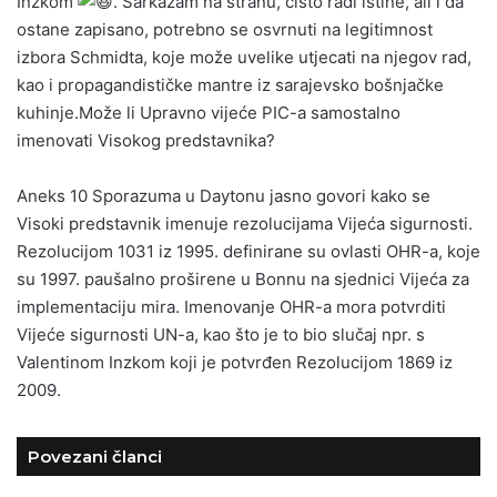
Inzkom
. Sarkazam na stranu, čisto radi istine, ali i da
ostane zapisano, potrebno se osvrnuti na legitimnost
izbora Schmidta, koje može uvelike utjecati na njegov rad,
kao i propagandističke mantre iz sarajevsko bošnjačke
kuhinje.Može li Upravno vijeće PIC-a samostalno
imenovati Visokog predstavnika?
Aneks 10 Sporazuma u Daytonu jasno govori kako se
Visoki predstavnik imenuje rezolucijama Vijeća sigurnosti.
Rezolucijom 1031 iz 1995. definirane su ovlasti OHR-a, koje
su 1997. paušalno proširene u Bonnu na sjednici Vijeća za
implementaciju mira. Imenovanje OHR-a mora potvrditi
Vijeće sigurnosti UN-a, kao što je to bio slučaj npr. s
Valentinom Inzkom koji je potvrđen Rezolucijom 1869 iz
2009.
Povezani članci