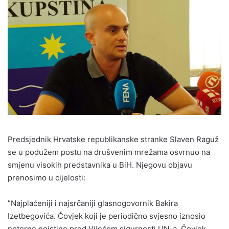
Predsjednik Hrvatske republikanske stranke Slaven Raguž
se u podužem postu na drušvenim mrežama osvrnuo na
smjenu visokih predstavnika u BiH. Njegovu objavu
prenosimo u cijelosti:
”Najplaćeniji i najsrčaniji glasnogovornik Bakira
Izetbegovića. Čovjek koji je periodično svjesno iznosio
notorne neistine pred Vijećem sigurnosti UN-a. Čovjek