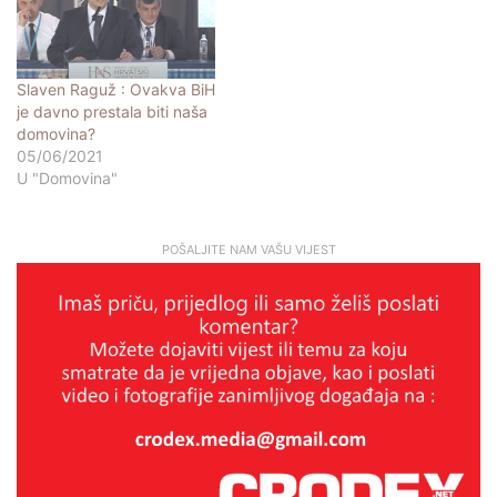
Slaven Raguž : Ovakva BiH
je davno prestala biti naša
domovina?
05/06/2021
U "Domovina"
POŠALJITE NAM VAŠU VIJEST