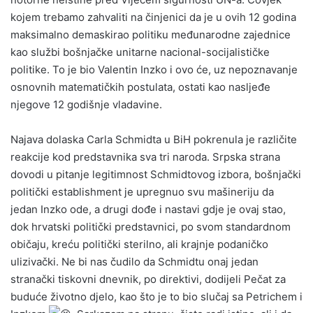
kojem trebamo zahvaliti na činjenici da je u ovih 12 godina
maksimalno demaskirao politiku međunarodne zajednice
kao službi bošnjačke unitarne nacional-socijalističke
politike. To je bio Valentin Inzko i ovo će, uz nepoznavanje
osnovnih matematičkih postulata, ostati kao nasljeđe
njegove 12 godišnje vladavine.
Najava dolaska Carla Schmidta u BiH pokrenula je različite
reakcije kod predstavnika sva tri naroda. Srpska strana
dovodi u pitanje legitimnost Schmidtovog izbora, bošnjački
politički establishment je upregnuo svu mašineriju da
jedan Inzko ode, a drugi dođe i nastavi gdje je ovaj stao,
dok hrvatski politički predstavnici, po svom standardnom
običaju, kreću politički sterilno, ali krajnje podaničko
ulizivački. Ne bi nas čudilo da Schmidtu onaj jedan
stranački tiskovni dnevnik, po direktivi, dodijeli Pečat za
buduće životno djelo, kao što je to bio slučaj sa Petrichem i