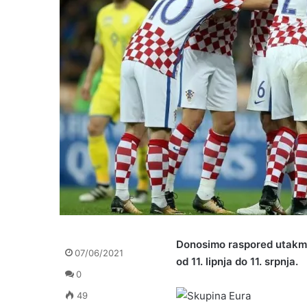
Donosimo raspored utak
07/06/2021
od 11. lipnja do 11. srpnja.
0
49