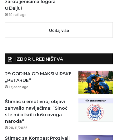
zarobljenicima logora
u Dalju!
19 sati ago
Učitaj više
IZBOR UREDNIŠTVA
29 GODINA OD MAKSIMIRSKE
„PETARDE“
1 tjedan ago
Štimac u emotivnoj objavi
zahvalio navijačima: ”Sinoć
ste mi otkrili dušu ovoga
naroda“
28/11/2025
Štimac za Kompas: Prozivali