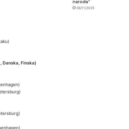
naroda“
28/11/2025
Baku)
a, Danska, Finska)
penhagen)
Petersburg)
etersburg)
openhagen)