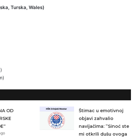
rska, Turska, Wales)
)
m)
NA OD
Štimac u emotivnoj
RSKE
objavi zahvalio
E“
navijačima: ”Sinoć ste
ago
mi otkrili dušu ovoga