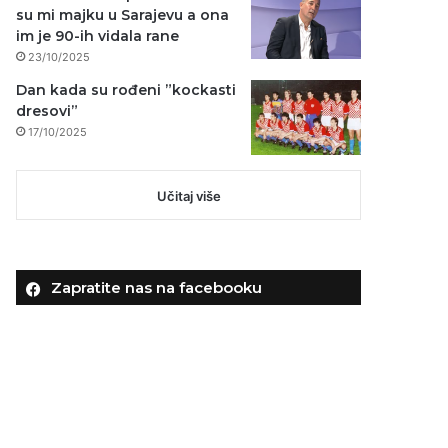
su mi majku u Sarajevu a ona
im je 90-ih vidala rane
23/10/2025
Dan kada su rođeni ”kockasti
dresovi”
17/10/2025
Učitaj više
Zapratite nas na facebooku