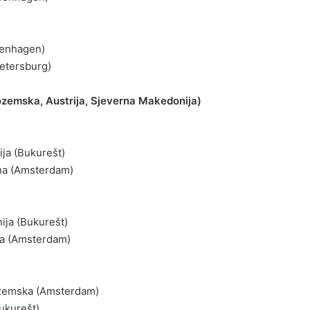
penhagen)
Petersburg)
ozemska, Austrija, Sjeverna Makedonija)
ija (Bukurešt)
na (Amsterdam)
ija (Bukurešt)
ja (Amsterdam)
ozemska (Amsterdam)
Bukurešt)