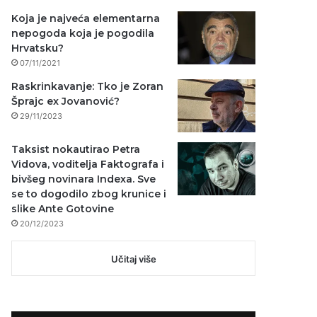
Koja je najveća elementarna
nepogoda koja je pogodila
Hrvatsku?
07/11/2021
Raskrinkavanje: Tko je Zoran
Šprajc ex Jovanović?
29/11/2023
Taksist nokautirao Petra
Vidova, voditelja Faktografa i
bivšeg novinara Indexa. Sve
se to dogodilo zbog krunice i
slike Ante Gotovine
20/12/2023
Učitaj više