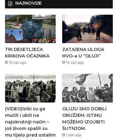
NAJNOVIJE
TRI DESETLJEĆA
ZATAJENA ULOGA
KRIKOVA OČAJNIKA
HVO-a U “OLUJI”
12 sati ago
14 sati ago
(VIDEO)Srbi su ga
OLUJU SMO DOBILI
mučili i ubili na
ORUŽJEM. ISTINU
najokrutniji način –
MOŽEMO IZGUBITI
još živom spalili su
ŠUTNJOM.
mu tijelo pred ostalim
1 dan ago