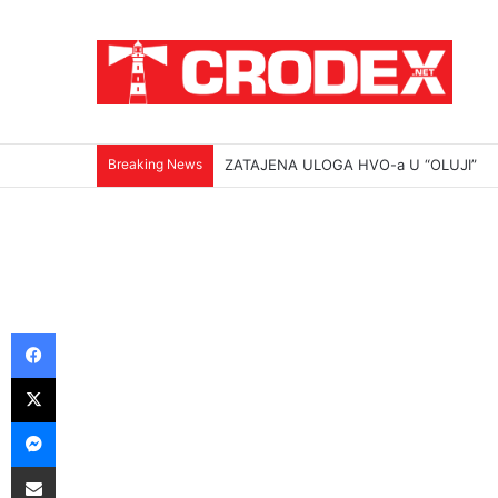
Breaking News
ZATAJENA ULOGA HVO-a U “OLUJI”
Facebook
X
Messenger
Podijeli putem E-maila