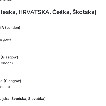
leska, HRVATSKA, Češka, Škotska)
KA (London)
lasgow)
 (Glasgow)
(London)
a (Glasgow)
ondon)
oljska, Švedska, Slovačka)