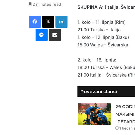
2 minutes read
SKUPINA A: (Italija, Švica
Facebook
X
LinkedIn
1. kolo – 11. lipnja (Rim)
Messenger
Podijeli putem E-maila
21:00 Turska – Italija
1. kolo – 12. lipnja (Baku)
15:00 Wales – Švicarska
2. kolo – 16. lipnja:
18:00 Turska – Wales (Baku
21:00 Italija – Švicarska (Ri
Povezani članci
29 GODI
MAKSIMI
„PETARD
1 tjedan 