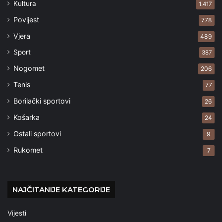
Kultura
1.417
Povijest
778
Vjera
489
Sport
387
Nogomet
206
Tenis
77
Borilački sportovi
26
Košarka
24
Ostali sportovi
9
Rukomet
7
NAJČITANIJE KATEGORIJE
Vijesti