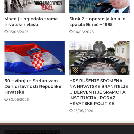
Macelj – ogledalo srama
Skok 2 – operacija koja je
hrvatskih vlasti.
spasila Bihać – 1995.
05/06/2026
04/06/2026
30. svibnja – Sretan vam
HRS:RUŠENJE SPOMENA
Dan državnosti Republike
NA HRVATSKE BRANITELJE
Hrvatske
U DERVENTI JE SRAMOTA
INSTITUCIJA I PORAZ
30/05/2026
HRVATSKE POLITIKE
25/05/2026