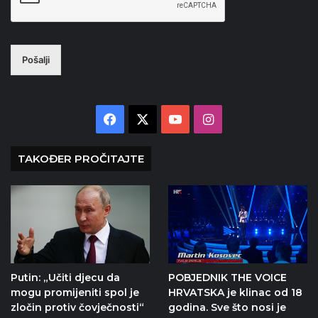
Pošalji
Facebook
X
YouTube
Instagram
TAKOĐER PROČITAJTE
Putin: „Učiti djecu da
POBJEDNIK THE VOICE
mogu promijeniti spol je
HRVATSKA je klinac od 18
zločin protiv čovječnosti“
godina. Sve što nosi je