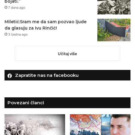
bojati.”
7 dana ago
Miletić:Sram me da sam pozvao ljude
da glasuju za Ivu Rinčić!
3 tjedna ago
Učitaj više
Zapratite nas na facebooku
Povezani članci