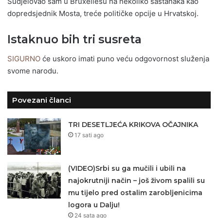
Sudjelovao sam u Bruxellesu na nekoliko sastanaka kao
dopredsjednik Mosta, treće političke opcije u Hrvatskoj.
Istaknuo bih tri susreta
SIGURNO
će uskoro imati puno veću odgovornost služenja
svome narodu.
Povezani članci
TRI DESETLJEĆA KRIKOVA OČAJNIKA
17 sati ago
(VIDEO)Srbi su ga mučili i ubili na
najokrutniji način – još živom spalili su
mu tijelo pred ostalim zarobljenicima
logora u Dalju!
24 sata ago