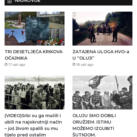
NAJNOVIJE
TRI DESETLJEĆA KRIKOVA
ZATAJENA ULOGA HVO-a
OČAJNIKA
U “OLUJI”
17 sati ago
18 sati ago
(VIDEO)Srbi su ga mučili i
OLUJU SMO DOBILI
ubili na najokrutniji način
ORUŽJEM. ISTINU
– još živom spalili su mu
MOŽEMO IZGUBITI
tijelo pred ostalim
ŠUTNJOM.