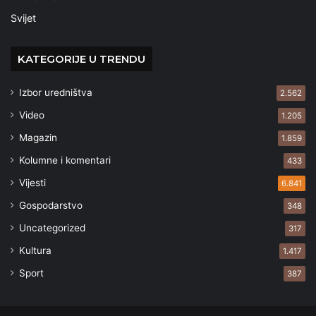
Svijet
KATEGORIJE U TRENDU
Izbor uredništva
2.562
Video
1.205
Magazin
1.859
Kolumne i komentari
433
Vijesti
6.841
Gospodarstvo
348
Uncategorized
317
Kultura
1.417
Sport
387