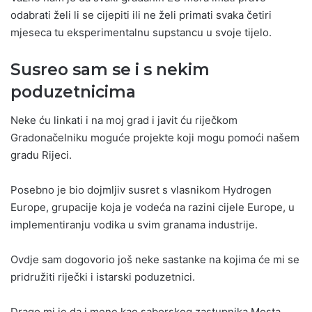
odabrati želi li se cijepiti ili ne želi primati svaka četiri
mjeseca tu eksperimentalnu supstancu u svoje tijelo.
Susreo sam se i s nekim
poduzetnicima
Neke ću linkati i na moj grad i javit ću riječkom
Gradonačelniku moguće projekte koji mogu pomoći našem
gradu Rijeci.
Posebno je bio dojmljiv susret s vlasnikom Hydrogen
Europe, grupacije koja je vodeća na razini cijele Europe, u
implementiranju vodika u svim granama industrije.
Ovdje sam dogovorio još neke sastanke na kojima će mi se
pridružiti riječki i istarski poduzetnici.
Drago mi je da i mene kao saborskog zastupnika Mosta