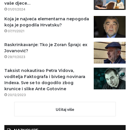
vaše djece…
01/01/2024
Koja je najveća elementarna nepogoda
koja je pogodila Hrvatsku?
07/11/2021
Raskrinkavanje: Tko je Zoran Šprajc ex
Jovanović?
29/11/2023
Taksist nokautirao Petra Vidova,
voditelja Faktografa i bivšeg novinara
Indexa. Sve se to dogodilo zbog
krunice i slike Ante Gotovine
20/12/2023
Učitaj više