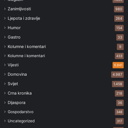
Zanimljivosti
980
Ljepota i zdravlje
264
Humor
154
Gastro
33
Kolumne i komentari
9
Kolumne i komentari
433
Vijesti
6.841
Domovina
4.987
Svijet
1.458
Crna kronika
218
Dijaspora
36
Gospodarstvo
348
Uncategorized
317