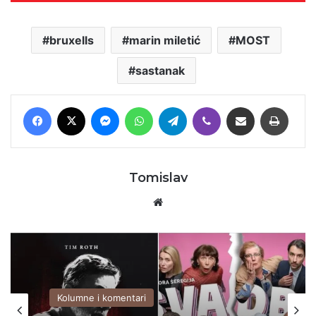
bruxells
marin miletić
MOST
sastanak
Facebook
X
Messenger
WhatsApp
Telegram
Viber
Podijeli putem E-maila
Printaj
Tomislav
Website
Kolumne i komentari