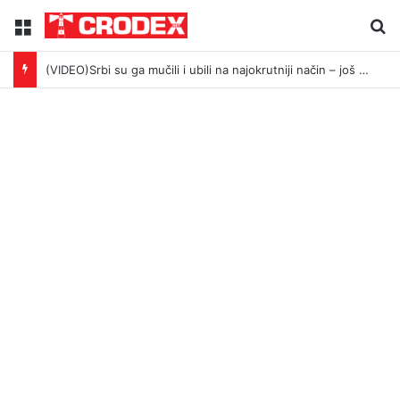
Menu
Tr
(VIDEO)Srbi su ga mučili i ubili na najokrutniji način – još živom spalili su mu tijelo pred ostalim zarobljenicima logora u Dalju!