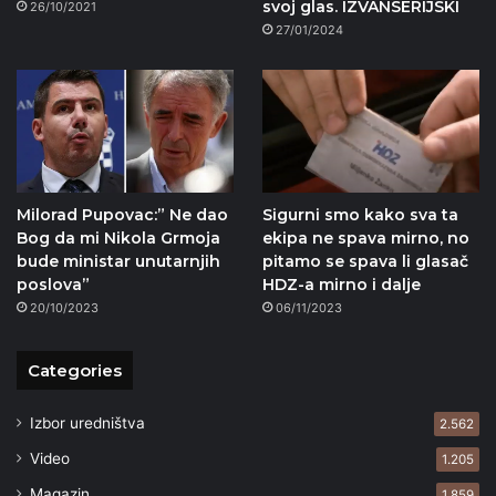
svoj glas. IZVANSERIJSKI
26/10/2021
27/01/2024
Milorad Pupovac:” Ne dao
Sigurni smo kako sva ta
Bog da mi Nikola Grmoja
ekipa ne spava mirno, no
bude ministar unutarnjih
pitamo se spava li glasač
poslova”
HDZ-a mirno i dalje
20/10/2023
06/11/2023
Categories
Izbor uredništva
2.562
Video
1.205
Magazin
1.859