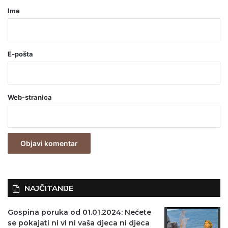
r
Ime
*
(
o
E-pošta
b
a
Web-stranica
v
e
z
n
o
)
NAJČITANIJE
Gospina poruka od 01.01.2024: Nećete
se pokajati ni vi ni vaša djeca ni djeca