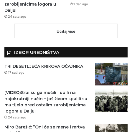
zarobljenicima logora u
1 dan ago
Dalju!
24 sata ago
Učitaj više
IZBOR UREDNIŠTVA
TRI DESETLJEĆA KRIKOVA OČAJNIKA
17 sati ago
(VIDEO)Srbi su ga mučili i ubili na
najokrutniji način – još živom spalili su
mu tijelo pred ostalim zarobljenicima
logora u Dalju!
24 sata ago
Miro Barešić: ”Oni će se mene i mrtva