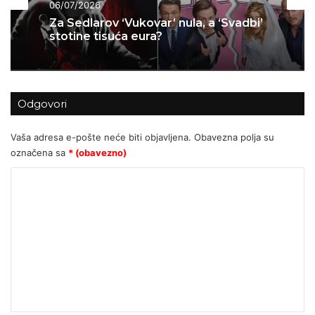
06/07/2026
Za Sedlarov ‘Vukovar’ nula, a ‘Svadbi’
stotine tisuća eura?
Odgovori
Vaša adresa e-pošte neće biti objavljena.
Obavezna polja su
označena sa
* (obavezno)
K
o
m
e
n
t
a