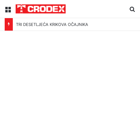
Menu
Tr
TRI DESETLJEĆA KRIKOVA OČAJNIKA