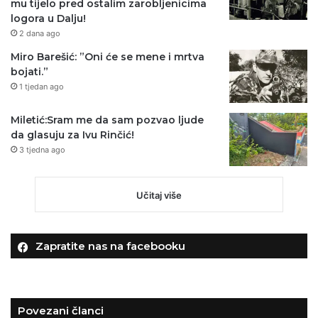
mu tijelo pred ostalim zarobljenicima
logora u Dalju!
2 dana ago
Miro Barešić: ”Oni će se mene i mrtva
bojati.”
1 tjedan ago
Miletić:Sram me da sam pozvao ljude
da glasuju za Ivu Rinčić!
3 tjedna ago
Učitaj više
Zapratite nas na facebooku
Povezani članci