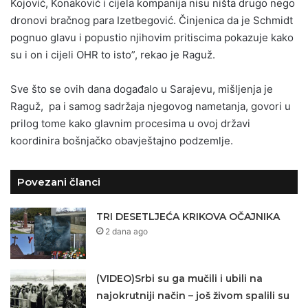
Kojović, Konaković i cijela kompanija nisu ništa drugo nego
dronovi bračnog para Izetbegović. Činjenica da je Schmidt
pognuo glavu i popustio njihovim pritiscima pokazuje kako
su i on i cijeli OHR to isto”, rekao je Raguž.
Sve što se ovih dana događalo u Sarajevu, mišljenja je
Raguž, pa i samog sadržaja njegovog nametanja, govori u
prilog tome kako glavnim procesima u ovoj državi
koordinira bošnjačko obavještajno podzemlje.
Povezani članci
TRI DESETLJEĆA KRIKOVA OČAJNIKA
2 dana ago
(VIDEO)Srbi su ga mučili i ubili na
najokrutniji način – još živom spalili su