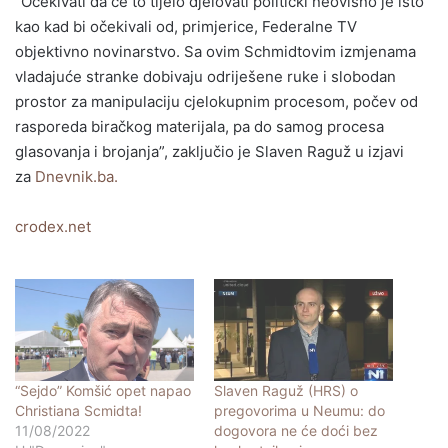
“Očekivati da će to tijelo djelovati politički neovisno je isto
kao kad bi očekivali od, primjerice, Federalne TV
objektivno novinarstvo. Sa ovim Schmidtovim izmjenama
vladajuće stranke dobivaju odriješene ruke i slobodan
prostor za manipulaciju cjelokupnim procesom, počev od
rasporeda biračkog materijala, pa do samog procesa
glasovanja i brojanja”, zaključio je Slaven Raguž u izjavi
za
Dnevnik.ba.
crodex.net
“Sejdo” Komšić opet napao
Slaven Raguž (HRS) o
Christiana Scmidta!
pregovorima u Neumu: do
11/08/2022
dogovora ne će doći bez