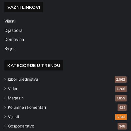
VAŽNI LINKOVI
Vijesti
Dijaspora
Domovina
Svijet
KATEGORIJE U TRENDU
Izbor uredništva
2.562
Video
1.205
Magazin
1.859
Kolumne i komentari
434
Vijesti
6.841
Gospodarstvo
348