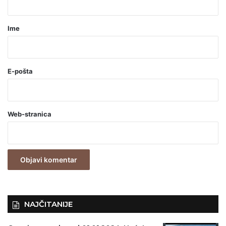
a
r
Ime
*
(
o
E-pošta
b
a
Web-stranica
v
e
z
n
o
)
NAJČITANIJE