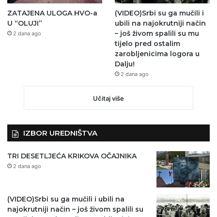
ZATAJENA ULOGA HVO-a
(VIDEO)Srbi su ga mučili i
U “OLUJI”
ubili na najokrutniji način
– još živom spalili su mu
2 dana ago
tijelo pred ostalim
zarobljenicima logora u
Dalju!
2 dana ago
Učitaj više
IZBOR UREDNIŠTVA
TRI DESETLJEĆA KRIKOVA OČAJNIKA
2 dana ago
(VIDEO)Srbi su ga mučili i ubili na
najokrutniji način – još živom spalili su