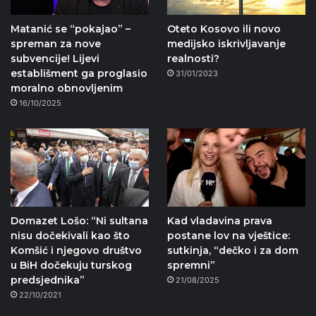
Matanić se “pokajao” –
Oteto Kosovo ili novo
spreman za nove
medijsko iskrivljavanje
subvencije! Lijevi
realnosti?
establišment ga proglasio
31/01/2023
moralno obnovljenim
16/10/2025
Domazet Lošo: “Ni sultana
Kad vladavina prava
nisu dočekivali kao što
postane lov na vještice:
Komšić i njegovo društvo
sutkinja, “dečko i za dom
u BiH dočekuju turskog
spremni”
predsjednika”
21/08/2025
22/10/2021