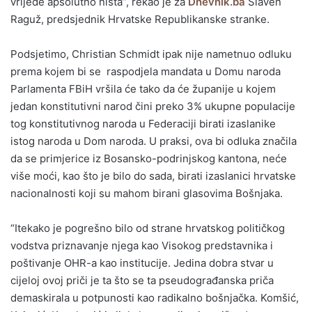
vrijede apsolutno ništa”, rekao je za
Dnevnik.ba
Slaven
Raguž, predsjednik Hrvatske Republikanske stranke.
Podsjetimo, Christian Schmidt ipak nije nametnuo odluku
prema kojem bi se raspodjela mandata u Domu naroda
Parlamenta FBiH vršila će tako da će županije u kojem
jedan konstitutivni narod čini preko 3% ukupne populacije
tog konstitutivnog naroda u Federaciji birati izaslanike
istog naroda u Dom naroda. U praksi, ova bi odluka značila
da se primjerice iz Bosansko-podrinjskog kantona, neće
više moći, kao što je bilo do sada, birati izaslanici hrvatske
nacionalnosti koji su mahom birani glasovima Bošnjaka.
“Itekako je pogrešno bilo od strane hrvatskog političkog
vodstva priznavanje njega kao Visokog predstavnika i
poštivanje OHR-a kao institucije. Jedina dobra stvar u
cijeloj ovoj priči je ta što se ta pseudograđanska priča
demaskirala u potpunosti kao radikalno bošnjačka. Komšić,