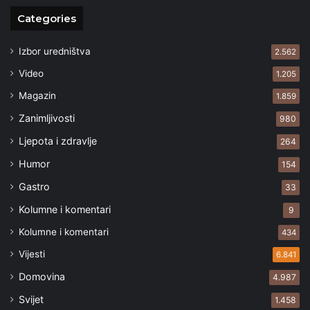
Categories
Izbor uredništva
2.562
Video
1.205
Magazin
1.859
Zanimljivosti
980
Ljepota i zdravlje
264
Humor
154
Gastro
33
Kolumne i komentari
9
Kolumne i komentari
434
Vijesti
6.841
Domovina
4.987
Svijet
1.458