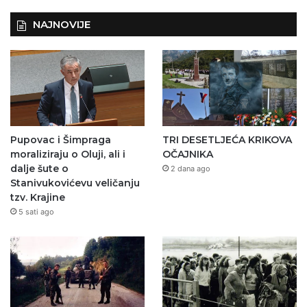
NAJNOVIJE
Pupovac i Šimpraga
TRI DESETLJEĆA KRIKOVA
moraliziraju o Oluji, ali i
OČAJNIKA
dalje šute o
2 dana ago
Stanivukovićevu veličanju
tzv. Krajine
5 sati ago