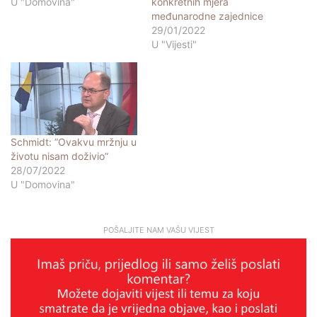
U "Domovina"
konkretnih mjera
međunarodne zajednice
29/01/2022
U "Vijesti"
Schmidt: ”Ovakvu mržnju u
životu nisam doživio”
28/07/2022
U "Domovina"
POŠALJITE NAM VAŠU VIJEST