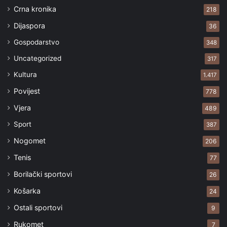
Crna kronika
218
Dijaspora
36
Gospodarstvo
348
Uncategorized
317
Kultura
1.417
Povijest
778
Vjera
489
Sport
387
Nogomet
206
Tenis
77
Borilački sportovi
26
Košarka
24
Ostali sportovi
9
Rukomet
7