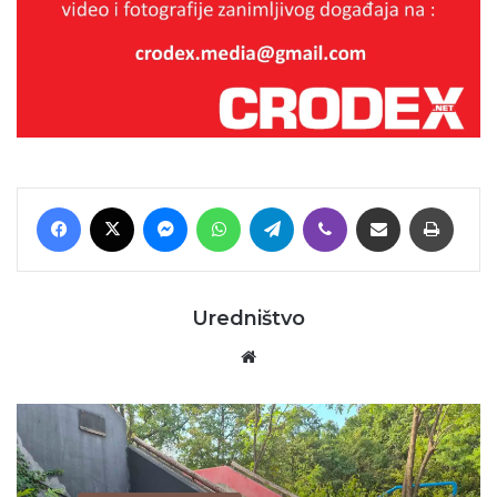
Facebook
X
Messenger
WhatsApp
Telegram
Viber
Podijeli putem E-maila
Printaj
Uredništvo
Website