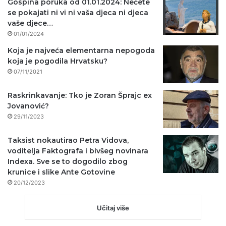
Gospina poruka od 01.01.2024: Nećete
se pokajati ni vi ni vaša djeca ni djeca
vaše djece…
01/01/2024
Koja je najveća elementarna nepogoda
koja je pogodila Hrvatsku?
07/11/2021
Raskrinkavanje: Tko je Zoran Šprajc ex
Jovanović?
29/11/2023
Taksist nokautirao Petra Vidova,
voditelja Faktografa i bivšeg novinara
Indexa. Sve se to dogodilo zbog
krunice i slike Ante Gotovine
20/12/2023
Učitaj više