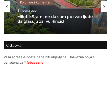
Kolumne i komentari
06/07/2026
Kolumne i komentari
Za Sedlarov ‘Vukovar’ nula, a ‘Svadbi’
3 tjedna ago
stotine tisuća eura?
Odgovori
Miletić:Sram me da sam pozvao ljude
da glasuju za Ivu Rinčić!
Vaša adresa e-pošte neće biti objavljena.
Obavezna polja su
označena sa
* (obavezno)
K
o
m
e
n
t