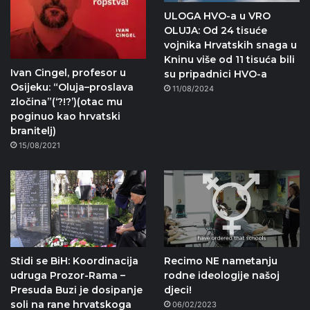
ULOGA HVO-a u VRO
OLUJA: Od 24 tisuće
vojnika Hrvatskih snaga u
Kninu više od 11 tisuća bili
Ivan Cingel, profesor u
su pripadnici HVO-a
Osijeku: “Oluja–proslava
11/08/2024
zločina”(‘?!?’)(otac mu
poginuo kao hrvatski
branitelj)
15/08/2021
Stidi se BiH: Koordinacija
Recimo NE nametanju
udruga Prozor-Rama –
rodne ideologije našoj
Presuda Buzi je dosipanje
djeci!
soli na rane hrvatskoga
06/02/2023