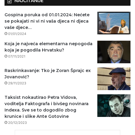
NAJČITANIJE
Gospina poruka od 01.01.2024: Nećete
se pokajati ni vi ni vaša djeca ni djeca
vaše djece…
01/01/2024
Koja je najveća elementarna nepogoda
koja je pogodila Hrvatsku?
07/11/2021
Raskrinkavanje: Tko je Zoran Šprajc ex
Jovanović?
29/11/2023
Taksist nokautirao Petra Vidova,
voditelja Faktografa i bivšeg novinara
Indexa. Sve se to dogodilo zbog
krunice i slike Ante Gotovine
20/12/2023