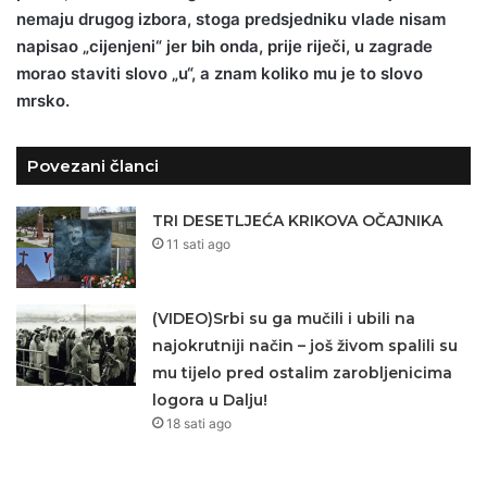
nemaju drugog izbora, stoga predsjedniku vlade nisam
napisao „cijenjeni“ jer bih onda, prije riječi, u zagrade
morao staviti slovo „u“, a znam koliko mu je to slovo
mrsko.
Povezani članci
TRI DESETLJEĆA KRIKOVA OČAJNIKA
11 sati ago
(VIDEO)Srbi su ga mučili i ubili na
najokrutniji način – još živom spalili su
mu tijelo pred ostalim zarobljenicima
logora u Dalju!
18 sati ago