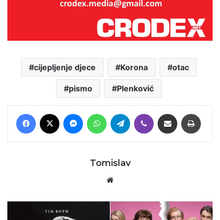
cijepljenje djece
Korona
otac
pismo
Plenković
Facebook
X
Messenger
WhatsApp
Telegram
Viber
Podijeli putem E-maila
Printaj
Tomislav
Website