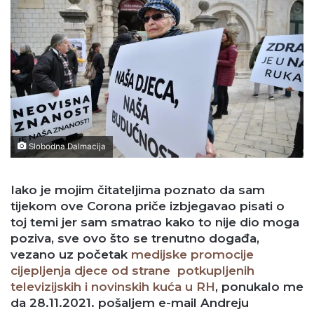
Slobodna Dalmacija
Iako je mojim čitateljima poznato da sam
tijekom ove Corona priče izbjegavao pisati o
toj temi jer sam smatrao kako to nije dio moga
poziva, sve ovo što se trenutno događa,
vezano uz početak
medijske promocije
cijepljenja djece od strane potkupljenih
televizijskih i novinskih kuća u RH
, ponukalo me
da 28.11.2021. pošaljem e-mail Andreju