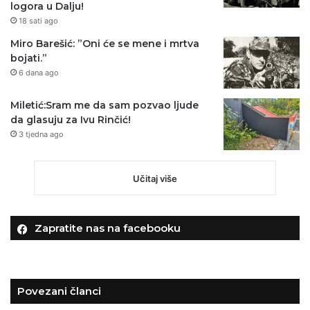
logora u Dalju!
18 sati ago
Miro Barešić: ”Oni će se mene i mrtva
bojati.”
6 dana ago
Miletić:Sram me da sam pozvao ljude
da glasuju za Ivu Rinčić!
3 tjedna ago
Učitaj više
Zapratite nas na facebooku
Povezani članci