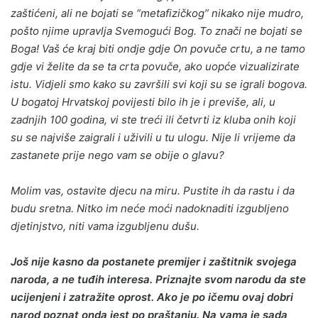
zaštićeni, ali ne bojati se “metafizičkog” nikako nije mudro,
pošto njime upravlja Svemogući Bog. To znači ne bojati se
Boga! Vaš će kraj biti ondje gdje On povuče crtu, a ne tamo
gdje vi želite da se ta crta povuče, ako uopće vizualizirate
istu. Vidjeli smo kako su završili svi koji su se igrali bogova.
U bogatoj Hrvatskoj povijesti bilo ih je i previše, ali, u
zadnjih 100 godina, vi ste treći ili četvrti iz kluba onih koji
su se najviše zaigrali i uživili u tu ulogu. Nije li vrijeme da
zastanete prije nego vam se obije o glavu?
Molim vas, ostavite djecu na miru. Pustite ih da rastu i da
budu sretna. Nitko im neće moći nadoknaditi izgubljeno
djetinjstvo, niti vama izgubljenu dušu.
Još nije kasno da postanete premijer i zaštitnik svojega
naroda, a ne tuđih interesa. Priznajte svom narodu da ste
ucijenjeni i zatražite oprost. Ako je po ičemu ovaj dobri
narod poznat onda jest po praštanju. Na vama je sada