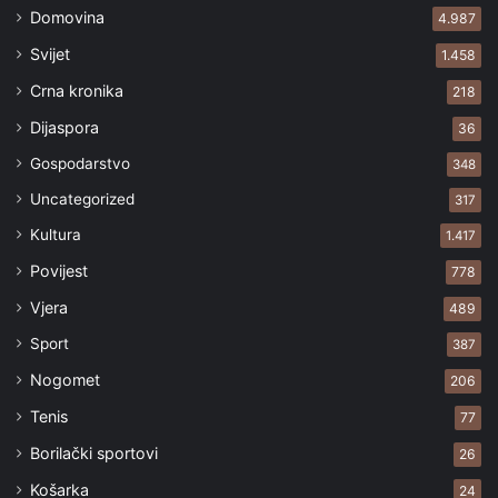
Domovina
4.987
Svijet
1.458
Crna kronika
218
Dijaspora
36
Gospodarstvo
348
Uncategorized
317
Kultura
1.417
Povijest
778
Vjera
489
Sport
387
Nogomet
206
Tenis
77
Borilački sportovi
26
Košarka
24