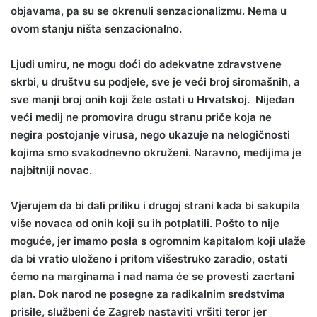
objavama, pa su se okrenuli senzacionalizmu. Nema u
ovom stanju ništa senzacionalno.
Ljudi umiru, ne mogu doći do adekvatne zdravstvene
skrbi, u društvu su podjele, sve je veći broj siromašnih, a
sve manji broj onih koji žele ostati u Hrvatskoj. Nijedan
veći medij ne promovira drugu stranu priče koja ne
negira postojanje virusa, nego ukazuje na nelogičnosti
kojima smo svakodnevno okruženi. Naravno, medijima je
najbitniji novac.
Vjerujem da bi dali priliku i drugoj strani kada bi sakupila
više novaca od onih koji su ih potplatili. Pošto to nije
moguće, jer imamo posla s ogromnim kapitalom koji ulaže
da bi vratio uloženo i pritom višestruko zaradio, ostati
ćemo na marginama i nad nama će se provesti zacrtani
plan. Dok narod ne posegne za radikalnim sredstvima
prisile, službeni će
Zagreb nastaviti vršiti teror jer