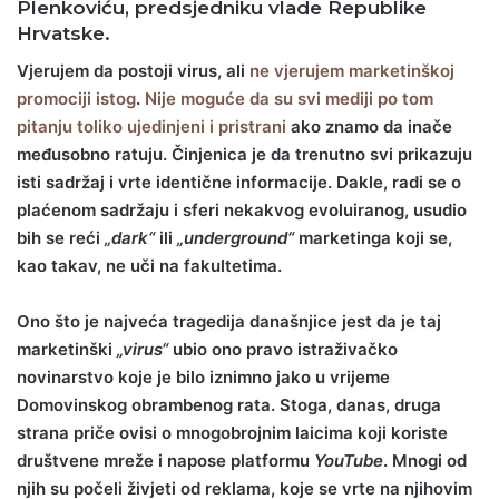
Plenkoviću, predsjedniku vlade Republike
Hrvatske.
Vjerujem da postoji virus, ali
ne vjerujem marketinškoj
promociji istog
.
Nije moguće da su svi mediji po tom
pitanju toliko ujedinjeni i pristrani
ako znamo da inače
međusobno ratuju. Činjenica je da trenutno svi prikazuju
isti sadržaj i vrte identične informacije. Dakle, radi se o
plaćenom sadržaju i sferi nekakvog evoluiranog, usudio
bih se reći
„dark“
ili
„underground“
marketinga koji se,
kao takav, ne uči na fakultetima.
Ono što je najveća tragedija današnjice jest da je taj
marketinški
„virus“
ubio ono pravo istraživačko
novinarstvo koje je bilo iznimno jako u vrijeme
Domovinskog obrambenog rata. Stoga, danas, druga
strana priče ovisi o mnogobrojnim laicima koji koriste
društvene mreže i napose platformu
YouTube
. Mnogi od
njih su počeli živjeti od reklama, koje se vrte na njihovim