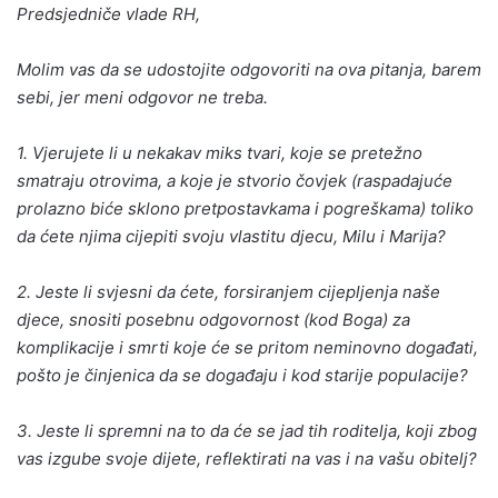
Predsjedniče vlade RH,
Molim vas da se udostojite odgovoriti na ova pitanja, barem
sebi, jer meni odgovor ne treba.
1. Vjerujete li u nekakav miks tvari, koje se pretežno
smatraju otrovima, a koje je stvorio čovjek (raspadajuće
prolazno biće sklono pretpostavkama i pogreškama) toliko
da ćete njima cijepiti svoju vlastitu djecu, Milu i Marija?
2. Jeste li svjesni da ćete, forsiranjem cijepljenja naše
djece, snositi posebnu odgovornost (kod Boga) za
komplikacije i smrti koje će se pritom neminovno događati,
pošto je činjenica da se događaju i kod starije populacije?
3. Jeste li spremni na to da će se jad tih roditelja, koji zbog
vas izgube svoje dijete, reflektirati na vas i na vašu obitelj?