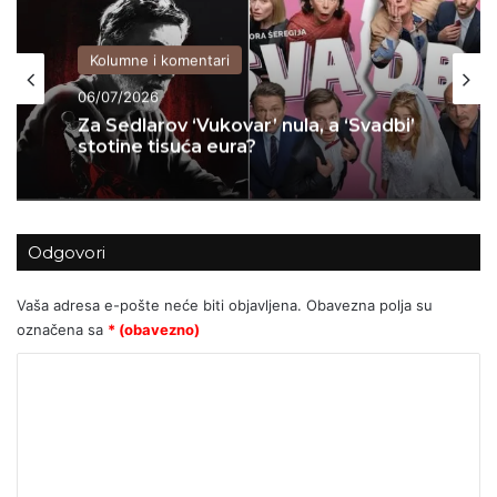
Kolumne i komentari
06/07/2026
Za Sedlarov ‘Vukovar’ nula, a ‘Svadbi’
stotine tisuća eura?
Odgovori
Vaša adresa e-pošte neće biti objavljena.
Obavezna polja su
označena sa
* (obavezno)
K
o
m
e