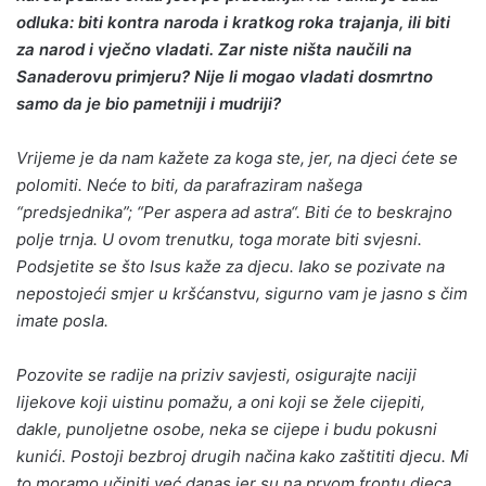
odluka: biti kontra naroda i kratkog roka trajanja, ili biti
za narod i vječno vladati. Zar niste ništa naučili na
Sanaderovu primjeru? Nije li mogao vladati dosmrtno
samo da je bio pametniji i mudriji?
Vrijeme je da nam kažete za koga ste, jer, na djeci ćete se
polomiti. Neće to biti, da parafraziram našega
“predsjednika”; “Per aspera ad astra“. Biti će to beskrajno
polje trnja. U ovom trenutku, toga morate biti svjesni.
Podsjetite se što Isus kaže za djecu. Iako se pozivate na
nepostojeći smjer u kršćanstvu, sigurno vam je jasno s čim
imate posla.
Pozovite se radije na priziv savjesti, osigurajte naciji
lijekove koji uistinu pomažu, a oni koji se žele cijepiti,
dakle, punoljetne osobe, neka se cijepe i budu pokusni
kunići. Postoji bezbroj drugih načina kako zaštititi djecu. Mi
to moramo učiniti već danas jer su na prvom frontu djeca