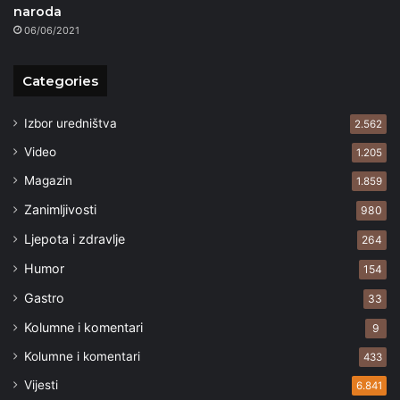
naroda
06/06/2021
Categories
Izbor uredništva
2.562
Video
1.205
Magazin
1.859
Zanimljivosti
980
Ljepota i zdravlje
264
Humor
154
Gastro
33
Kolumne i komentari
9
Kolumne i komentari
433
Vijesti
6.841