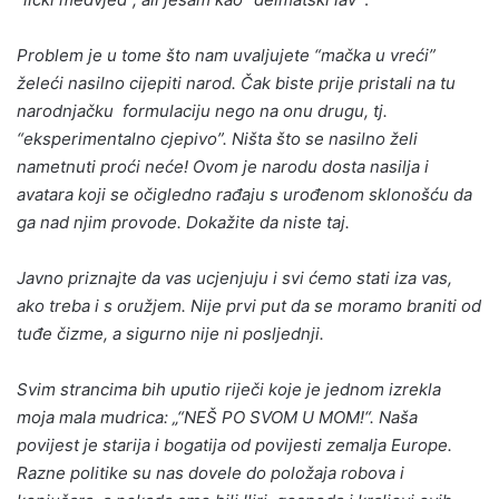
Problem je u tome što nam uvaljujete “mačka u vreći”
želeći nasilno cijepiti narod. Čak biste prije pristali na tu
narodnjačku formulaciju nego na onu drugu, tj.
“eksperimentalno cjepivo”. Ništa što se nasilno želi
nametnuti proći neće! Ovom je narodu dosta nasilja i
avatara koji se očigledno rađaju s urođenom sklonošću da
ga nad njim provode. Dokažite da niste taj.
Javno priznajte da vas ucjenjuju i svi ćemo stati iza vas,
ako treba i s oružjem. Nije prvi put da se moramo braniti od
tuđe čizme, a sigurno nije ni posljednji.
Svim strancima bih uputio riječi koje je jednom izrekla
moja mala mudrica: „“NEŠ PO SVOM U MOM!“. Naša
povijest je starija i bogatija od povijesti zemalja Europe.
Razne politike su nas dovele do položaja robova i