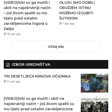
(VIDEO)Srbi su ga mučili i
OLUJU SMO DOBILI
ubili na najokrutniji način
ORUŽJEM. ISTINU
– još živom spalili su mu
MOŽEMO IZGUBITI
tijelo pred ostalim
ŠUTNJOM.
zarobljenicima logora u
1 dan ago
Dalju!
18 sati ago
Učitaj više
IZBOR UREDNIŠTVA
TRI DESETLJEĆA KRIKOVA OČAJNIKA
11 sati ago
(VIDEO)Srbi su ga mučili i ubili na
najokrutniji način – još živom spalili su
mu tijelo pred ostalim zarobljenicima