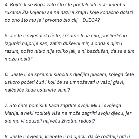
4. Bojite li se Boga zato što ste pristali biti instrument u
rukama Zla kojemu se ne nazire kraja i koje konačno dolazi
po ono što mu je i prvotno bio cilj – DJECA?
5. Jeste li svjesni da ćete, krenete li na njih, posljedično
izgubiti najprije san, zatim duševni mir, a onda s njim i
razum, pošto nitko nije toliko jak, a ni bezdušan, da se s tim
može nositi?
6. Jeste li se spremni suočiti s dječjim plačem, kojega ćete
uskoro početi čuti i koji će se umnožavati u vašoj glavi,
najčešće kada ostanete sami?
7. Što ćete pomisliti kada zagrlite svoju Milu i svojega
Marija, a neki roditelj više ne može zagrliti svoju djecu, jer
ste mu vi oduzeli najveću životnu radost?
8. Jeste li svjesni, krenete li na djecu, da će roditelji biti u