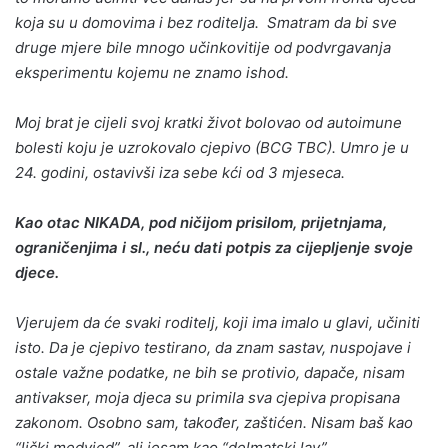
koja su u domovima i bez roditelja. Smatram da bi sve
druge mjere bile mnogo učinkovitije od podvrgavanja
eksperimentu kojemu ne znamo ishod.
Moj brat je cijeli svoj kratki život bolovao od autoimune
bolesti koju je uzrokovalo cjepivo (BCG TBC). Umro je u
24. godini, ostavivši iza sebe kći od 3 mjeseca.
Kao otac NIKADA, pod ničijom prisilom, prijetnjama,
ograničenjima i sl., neću dati potpis za cijepljenje svoje
djece.
Vjerujem da će svaki roditelj, koji ima imalo u glavi, učiniti
isto. Da je cjepivo testirano, da znam sastav, nuspojave i
ostale važne podatke, ne bih se protivio, dapače, nisam
antivakser, moja djeca su primila sva cjepiva propisana
zakonom. Osobno sam, također, zaštićen. Nisam baš kao
“lički medvjed”, ali jesam kao “delmatski lav”
.