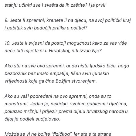
stanju učiniti sve i svašta da ih zaštite? I ja prvi!
9. Jeste li spremni, krenete li na djecu, na svoj politički kraj
i gubitak svih budućih prilika u politici?
10. Jeste li svjesni da postoji mogućnost kako za vas više
neće biti mjesta ni u Hrvatskoj, niti izvan Nje?
Ako ste na sve ovo spremni, onda niste ljudsko biće, nego
bezbožnik bez imalo empatije, lišen svih ljudskih
vrijednosti koje ga čine Božjim stvorenjem.
Ako su vaši podređeni na ovo spremni, onda su to
monstrumi. Jedan je, nekidan, svojom gubicom i riječima,
pokazao mržnju i prijezir prema dijelu hrvatskog naroda u
čijoj je podjeli sudjelovao.
Možda se vi ne bojite “fizičkog”, jer ste s te strane