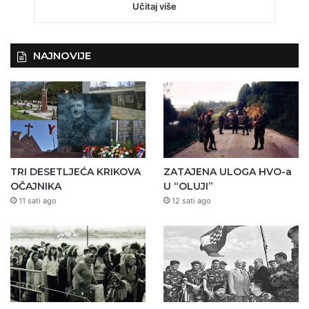
Učitaj više
NAJNOVIJE
TRI DESETLJEĆA KRIKOVA
ZATAJENA ULOGA HVO-a
OČAJNIKA
U “OLUJI”
11 sati ago
12 sati ago