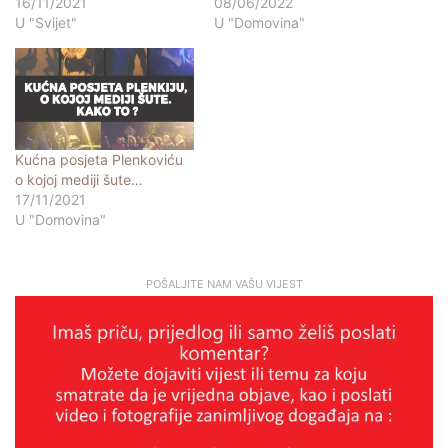
16/11/2021
08/06/2022
U "Svijet"
U "Domovina"
Kućna posjeta Plenkoviću
o kojoj mediji šute…
17/11/2021
U "Domovina"
POŠALJITE NAM VAŠU VIJEST