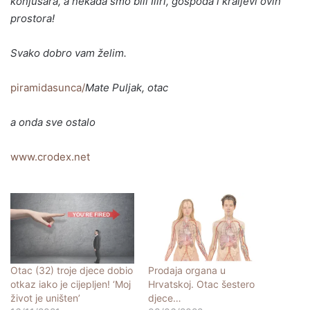
konjušara, a nekada smo bili Iliri, gospoda i kraljevi ovih
prostora!
Svako dobro vam želim.
piramidasunca/
Mate Puljak, otac
a onda sve ostalo
www.crodex.net
Otac (32) troje djece dobio
Prodaja organa u
otkaz iako je cijepljen! ‘Moj
Hrvatskoj. Otac šestero
život je uništen’
djece…