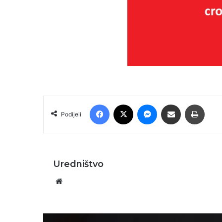
Facebook
X
Messenger
Podijeli putem E-maila
Printa
Podijeli
Uredništvo
Website