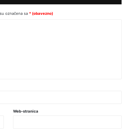
za sva vremena
 su označena sa
* (obavezno)
LAŽNI JUBILEJ
Tko štiti nasilne migrante? Slučaj
Egipćanina otvara ozbiljna pitanja o
radu institucija
Grmoja nakon vala prijetnji od
bošnjačkih nacionalista: Ne mrzim
vas, ali ovakva politika vodi raspadu
BiH
Miro Barešić: ”Oni će se mene i
mrtva bojati.”
Web-stranica
Miletić:Sram me da sam pozvao
ljude da glasuju za Ivu Rinčić!