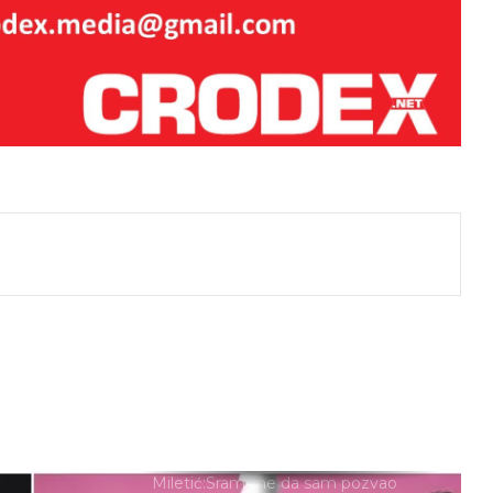
Brutalan govor Troskota koji je
istinom pokosio HDZ-ovce i ljevicu
za sva vremena
LAŽNI JUBILEJ
Tko štiti nasilne migrante? Slučaj
Egipćanina otvara ozbiljna pitanja o
radu institucija
j
Grmoja nakon vala prijetnji od
bošnjačkih nacionalista: Ne mrzim
vas, ali ovakva politika vodi raspadu
BiH
Miro Barešić: ”Oni će se mene i
mrtva bojati.”
Miletić:Sram me da sam pozvao