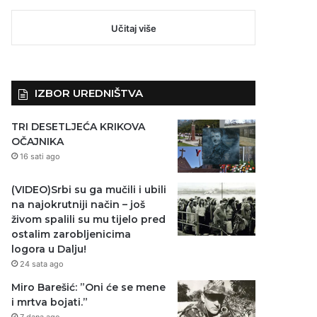
Učitaj više
IZBOR UREDNIŠTVA
TRI DESETLJEĆA KRIKOVA
OČAJNIKA
16 sati ago
(VIDEO)Srbi su ga mučili i ubili
na najokrutniji način – još
živom spalili su mu tijelo pred
ostalim zarobljenicima
logora u Dalju!
24 sata ago
Miro Barešić: ”Oni će se mene
i mrtva bojati.”
7 dana ago