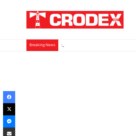
Breaking News
(VIDEO)Srbi su ga mučili i ubili na najokr
Facebook
X
Messenger
Podijeli putem E-maila