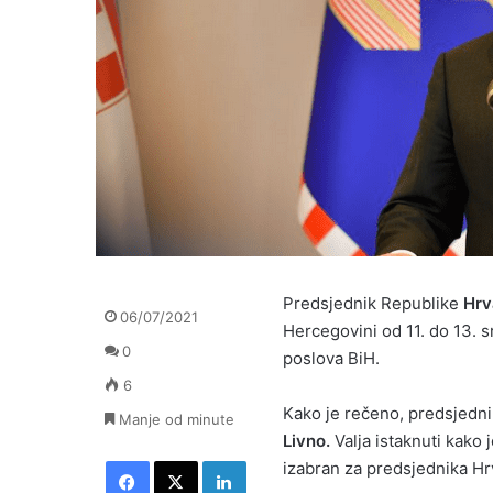
Predsjednik Republike
Hrv
06/07/2021
Hercegovini od 11. do 13. s
0
poslova BiH.
6
Kako je rečeno, predsjedni
Manje od minute
Livno.
Valja istaknuti kako
Facebook
X
LinkedIn
izabran za predsjednika Hr