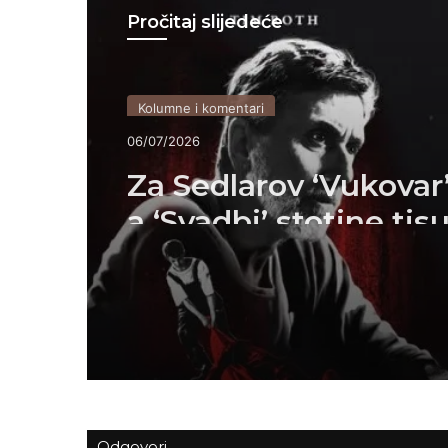
Pročitaj slijedeće
Kolumne i komentari
06/07/2026
Za Sedlarov ‘Vukovar’
a ‘Svadbi’ stotine tis
eura?
Odgovori