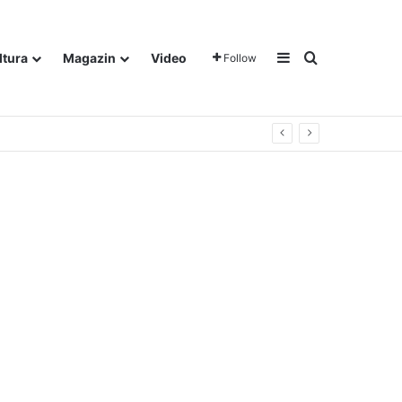
Sidebar
Traži
ltura
Magazin
Video
Follow
gora u Dalju!