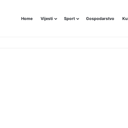
Home
Vijesti
Sport
Gospodarstvo
Ku
utniji način – još živom spalili su mu tijelo pred ostalim zarobljenicima lo