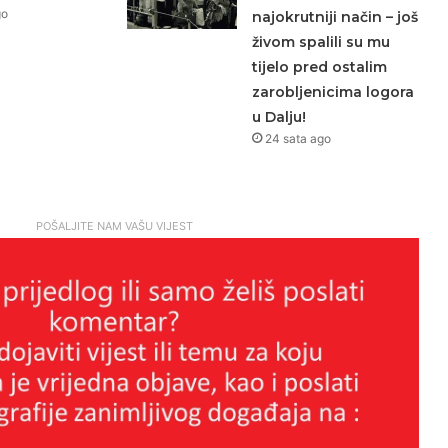
go
najokrutniji način – još
živom spalili su mu
tijelo pred ostalim
zarobljenicima logora
u Dalju!
24 sata ago
POŠALJITE NAM VAŠU VIJEST
Kristalna noć bjelopoljskih Hrvata