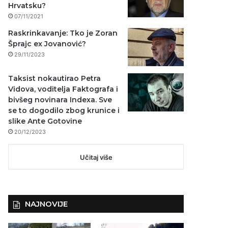
Hrvatsku?
07/11/2021
Raskrinkavanje: Tko je Zoran
Šprajc ex Jovanović?
29/11/2023
Taksist nokautirao Petra
Vidova, voditelja Faktografa i
bivšeg novinara Indexa. Sve
se to dogodilo zbog krunice i
slike Ante Gotovine
20/12/2023
Učitaj više
NAJNOVIJE