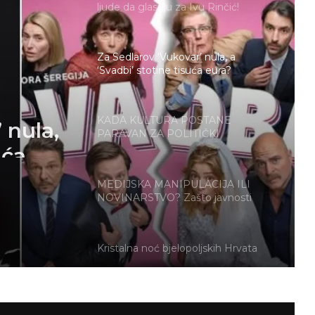
ljude da glasuju za Ivu Rinčić!
Za Sedlarov ‘Vukovar’ nula, a
‘Svadbi’ stotine tisuća eura?
 nula,
KADA KULTURA POSTANE
PARAVAN ZA POLITIČKI
uća
INŽENJERING: Kako je Možemo! u
Zagrebu upropastio sjajan projekt
za djecu
MEDIJSKA MANIPULACIJA ILI
NOVINARSTVO? Zašto javnosti
opet nije prikazana cijela istina o
sukobu na Trgu?
Kristalna noć bjelopoljskih Hrvata
Brutalan govor Troskota koji je
istinom pokosio HDZ-ovce i ljevicu