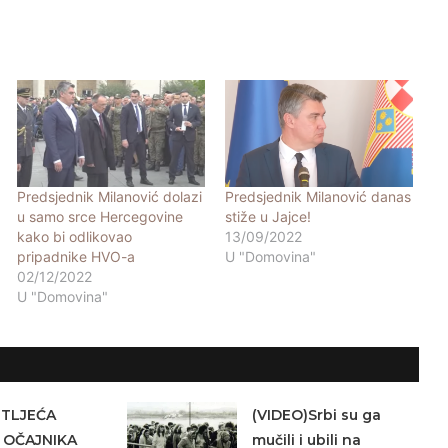
Predsjednik Milanović dolazi
Predsjednik Milanović danas
u samo srce Hercegovine
stiže u Jajce!
kako bi odlikovao
13/09/2022
pripadnike HVO-a
U "Domovina"
02/12/2022
U "Domovina"
ETLJEĆA
(VIDEO)Srbi su ga
 OČAJNIKA
mučili i ubili na