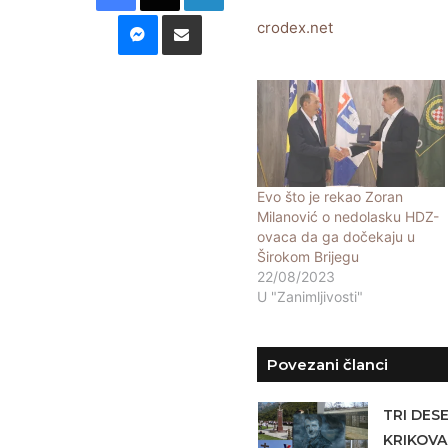
Messenger
Podijeli putem E-maila
crodex.net
Evo što je rekao Zoran
Milanović o nedolasku HDZ-
ovaca da ga dočekaju u
Širokom Brijegu
22/08/2023
U "Zanimljivosti"
Povezani članci
TRI DES
KRIKOVA