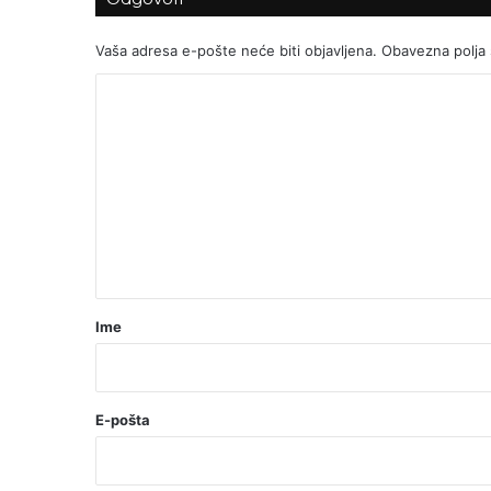
Vaša adresa e-pošte neće biti objavljena.
Obavezna polja
K
o
m
e
n
t
a
r
Ime
*
(
o
E-pošta
b
a