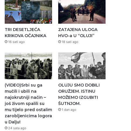
TRI DESETLJEĆA
ZATAJENA ULOGA
KRIKOVA OČAJNIKA
HVO-a U “OLUJI”
16 sati ago
18 sati ago
(VIDEO)Srbi su ga
OLUJU SMO DOBILI
mučili i ubili na
ORUŽJEM. ISTINU
najokrutniji način –
MOŽEMO IZGUBITI
još živom spalili su
ŠUTNJOM.
mu tijelo pred ostalim
1 dan ago
zarobljenicima logora
u Dalju!
24 sata ago