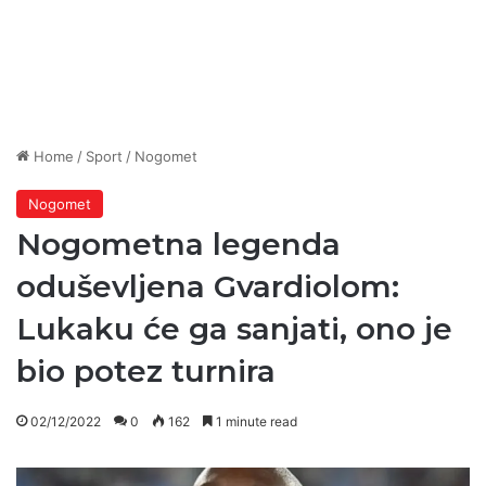
Home
/
Sport
/
Nogomet
Nogomet
Nogometna legenda
oduševljena Gvardiolom:
Lukaku će ga sanjati, ono je
bio potez turnira
02/12/2022
0
162
1 minute read