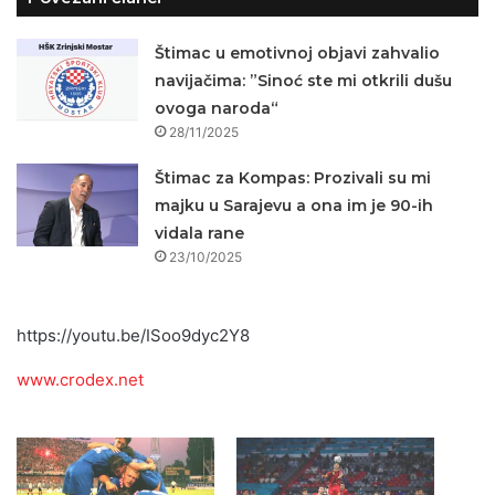
Štimac u emotivnoj objavi zahvalio
navijačima: ”Sinoć ste mi otkrili dušu
ovoga naroda“
28/11/2025
Štimac za Kompas: Prozivali su mi
majku u Sarajevu a ona im je 90-ih
vidala rane
23/10/2025
https://youtu.be/ISoo9dyc2Y8
www.crodex.net