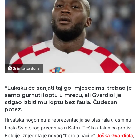
Snimka zaslona
“Lukaku će sanjati taj gol mjesecima, trebao je
samo gurnuti loptu u mrežu, ali Gvardiol je
stigao izbiti mu loptu bez faula. Čudesan
potez.
Hrvatska nogometna reprezentacija se plasirala u osminu
finala Svjetskog prvenstva u Katru. Teška utakmica protiv
Belgije iznjedrila je novog “heroja nacije”
Joška
Gvardiola
,