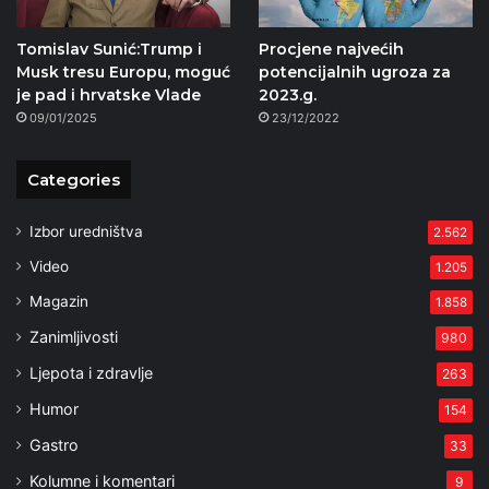
Tomislav Sunić:Trump i
Procjene najvećih
Musk tresu Europu, moguć
potencijalnih ugroza za
je pad i hrvatske Vlade
2023.g.
09/01/2025
23/12/2022
Categories
Izbor uredništva
2.562
Video
1.205
Magazin
1.858
Zanimljivosti
980
Ljepota i zdravlje
263
Humor
154
Gastro
33
Kolumne i komentari
9