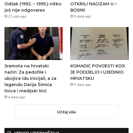
Odžak (1992. – 1995.)-nitko
OTKRILI NACIZAM U –
još nije odgovarao
BOSNI!
23 sata ago
3 dana ago
Sramota na hrvatski
KOMADIĆ POVIJESTI KOJI
način: Za pedofile i
JE PODIJELIO I UJEDINIO
ubojice idu inicijali, a za
HRVATSKU
legendu Darija Šimića
5 dana ago
lisice i medijski linč
4 dana ago
Učitaj više