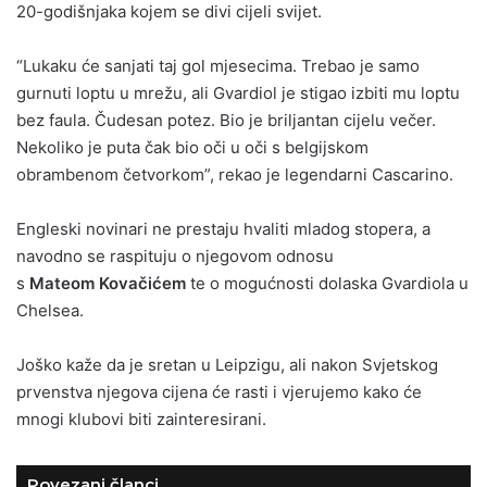
20-godišnjaka kojem se divi cijeli svijet.
“Lukaku će sanjati taj gol mjesecima. Trebao je samo
gurnuti loptu u mrežu, ali Gvardiol je stigao izbiti mu loptu
bez faula. Čudesan potez. Bio je briljantan cijelu večer.
Nekoliko je puta čak bio oči u oči s belgijskom
obrambenom četvorkom”, rekao je legendarni Cascarino.
Engleski novinari ne prestaju hvaliti mladog stopera, a
navodno se raspituju o njegovom odnosu
s
Mateom
Kovačićem
te o mogućnosti dolaska Gvardiola u
Chelsea.
Joško kaže da je sretan u Leipzigu, ali nakon Svjetskog
prvenstva njegova cijena će rasti i vjerujemo kako će
mnogi klubovi biti zainteresirani.
Povezani članci