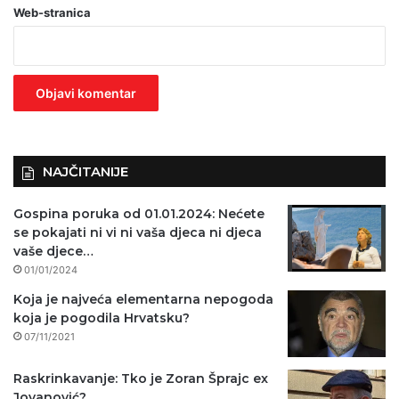
Web-stranica
v
e
z
n
o
)
NAJČITANIJE
Gospina poruka od 01.01.2024: Nećete
se pokajati ni vi ni vaša djeca ni djeca
vaše djece…
01/01/2024
Koja je najveća elementarna nepogoda
koja je pogodila Hrvatsku?
07/11/2021
Raskrinkavanje: Tko je Zoran Šprajc ex
Jovanović?