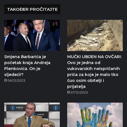
TAKOĐER PROČITAJTE
Smjena Barbarića je
MUČKI UBIJEN NA OVČARI:
početak kraja Andreja
Ovo je jedna od
Plenkovića. On je
vukovarskih neispričanih
sljedeći!?
priča za koje je malo tko
čuo osim obitelji i
04/12/2023
prijatelja
07/12/2023