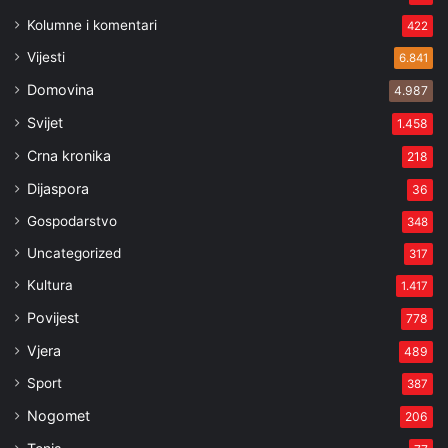
Kolumne i komentari
422
Vijesti
6.841
Domovina
4.987
Svijet
1.458
Crna kronika
218
Dijaspora
36
Gospodarstvo
348
Uncategorized
317
Kultura
1.417
Povijest
778
Vjera
489
Sport
387
Nogomet
206