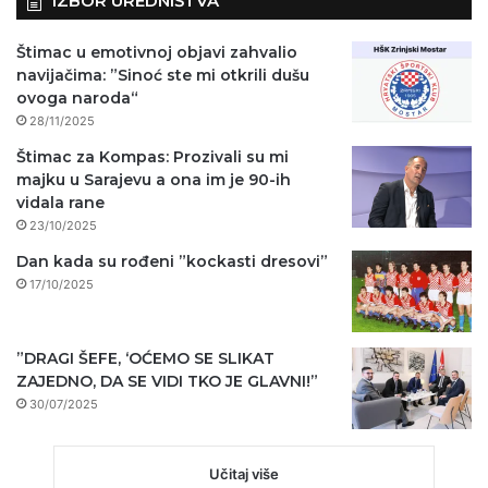
IZBOR UREDNIŠTVA
Štimac u emotivnoj objavi zahvalio
navijačima: ”Sinoć ste mi otkrili dušu
ovoga naroda“
28/11/2025
Štimac za Kompas: Prozivali su mi
majku u Sarajevu a ona im je 90-ih
vidala rane
23/10/2025
Dan kada su rođeni ”kockasti dresovi”
17/10/2025
”DRAGI ŠEFE, ‘OĆEMO SE SLIKAT
ZAJEDNO, DA SE VIDI TKO JE GLAVNI!”
30/07/2025
Učitaj više