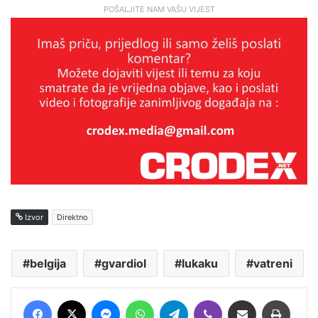
POŠALJITE NAM VAŠU VIJEST
Izvor
Direktno
belgija
gvardiol
lukaku
vatreni
Facebook
X
Messenger
WhatsApp
Telegram
Viber
Podijeli putem E-maila
Printaj