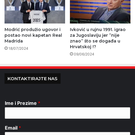
Modrić produžio ugovor i
Ivković u rujnu 1991. igrao
postao novi kapetan Real
za Jugoslaviju jer ”nije
Madrida
znao” što se događa u
Hrvatskoj !?
18/07/2024
09/06/2024
KONTAKTIRAJTE NAS
Ime i Prezime
*
Email
*