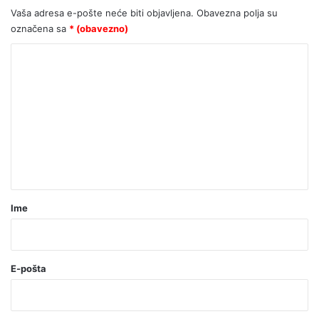
Vaša adresa e-pošte neće biti objavljena.
Obavezna polja su
označena sa
* (obavezno)
K
o
m
e
n
t
a
r
Ime
*
(
o
E-pošta
b
a