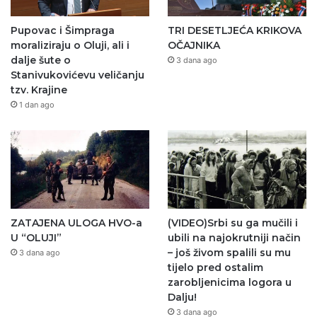
Pupovac i Šimpraga
TRI DESETLJEĆA KRIKOVA
moraliziraju o Oluji, ali i
OČAJNIKA
dalje šute o
3 dana ago
Stanivukovićevu veličanju
tzv. Krajine
1 dan ago
ZATAJENA ULOGA HVO-a
(VIDEO)Srbi su ga mučili i
U “OLUJI”
ubili na najokrutniji način
– još živom spalili su mu
3 dana ago
tijelo pred ostalim
zarobljenicima logora u
Dalju!
3 dana ago