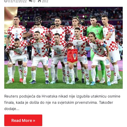
03/12/2022
0
202
Reuters podsjeća da Hrvatska nikad nije izgubila utakmicu osmine
finala, kada je došla do nje na svjetskim prvenstvima. Također
dodaje…
Read More »