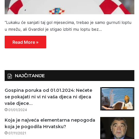
“Lukaku će sanjati taj gol mjesecima, trebao je samo gurnuti loptu
u mrežu, ali Gvardiol je stigao izbiti mu loptu bez…
Read More »
NAJČITANIJE
Gospina poruka od 01.01.2024: Nećete
se pokajati ni vi ni vaša djeca ni djeca
vaše djece…
01/01/2024
Koja je najveća elementarna nepogoda
koja je pogodila Hrvatsku?
07/11/2021