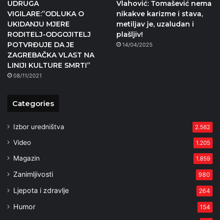
UDRUGA
Vlahović: Tomašević nema
VIGILARE:”ODLUKA O
nikakve karizme i stava,
UKIDANJU MJERE
metiljav je, uzaludan i
RODITELJ-ODGOJITELJ
plašljiv!
POTVRĐUJE DA JE
14/04/2025
ZAGREBAČKA VLAST NA
LINIJI KULTURE SMRTI”
08/11/2021
Categories
Izbor uredništva
2.562
Video
1.205
Magazin
1.859
Zanimljivosti
980
Ljepota i zdravlje
264
Humor
154