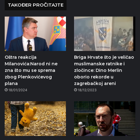
TAKOĐER PROČITAJTE
Oštra reakcija
Briga Hrvate što je veličao
Milanovića:Narod ni ne
muslimanske ratnike i
zna što mu se sprema
zločince: Dino Merlin
zbog Plenkovićevog
oborio rekorde u
plana
zagrebačkoj areni
18/01/2024
18/12/2023