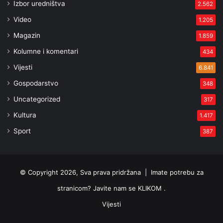
Izbor uredništva
2.562
Video
1.205
Magazin
1.859
Kolumne i komentari
434
Vijesti
6.841
Gospodarstvo
348
Uncategorized
317
Kultura
1.417
Sport
387
© Copyright 2026, Sva prava pridržana |
Imate potrebu za
stranicom? Javite nam se KLIKOM .
Vijesti