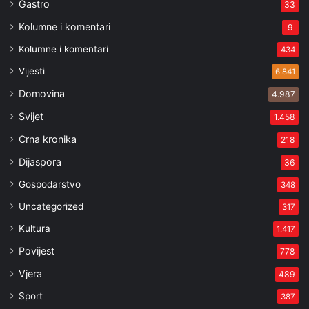
Gastro
33
Kolumne i komentari
9
Kolumne i komentari
434
Vijesti
6.841
Domovina
4.987
Svijet
1.458
Crna kronika
218
Dijaspora
36
Gospodarstvo
348
Uncategorized
317
Kultura
1.417
Povijest
778
Vjera
489
Sport
387