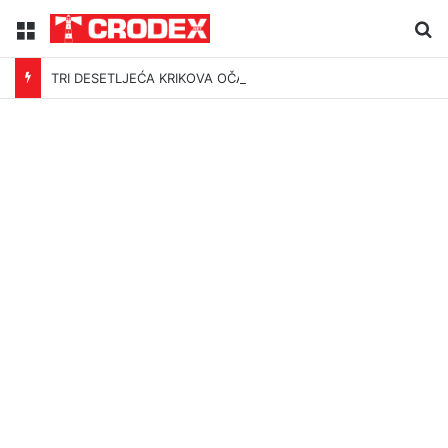
Menu
Tr
TRI DESETLJEĆA KRIKOVA OČAJNIKA