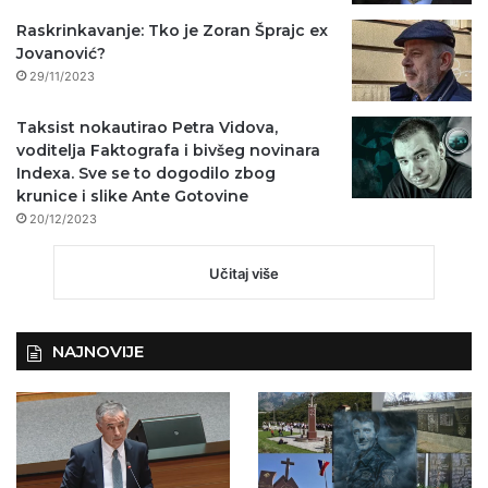
Raskrinkavanje: Tko je Zoran Šprajc ex
Jovanović?
29/11/2023
Taksist nokautirao Petra Vidova,
voditelja Faktografa i bivšeg novinara
Indexa. Sve se to dogodilo zbog
krunice i slike Ante Gotovine
20/12/2023
Učitaj više
NAJNOVIJE