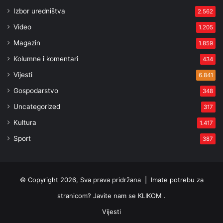
Izbor uredništva
2.562
Video
1.205
Magazin
1.859
Kolumne i komentari
434
Vijesti
6.841
Gospodarstvo
348
Uncategorized
317
Kultura
1.417
Sport
387
© Copyright 2026, Sva prava pridržana |
Imate potrebu za
stranicom? Javite nam se KLIKOM .
Vijesti