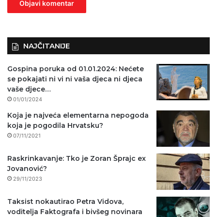
n
o
)
NAJČITANIJE
Gospina poruka od 01.01.2024: Nećete
se pokajati ni vi ni vaša djeca ni djeca
vaše djece…
01/01/2024
Koja je najveća elementarna nepogoda
koja je pogodila Hrvatsku?
07/11/2021
Raskrinkavanje: Tko je Zoran Šprajc ex
Jovanović?
29/11/2023
Taksist nokautirao Petra Vidova,
voditelja Faktografa i bivšeg novinara