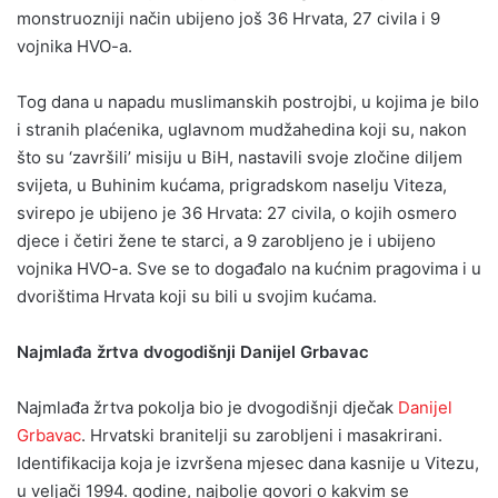
monstruozniji način ubijeno još 36 Hrvata, 27 civila i 9
vojnika HVO-a.
Tog dana u napadu muslimanskih postrojbi, u kojima je bilo
i stranih plaćenika, uglavnom mudžahedina koji su, nakon
što su ‘završili’ misiju u BiH, nastavili svoje zločine diljem
svijeta, u Buhinim kućama, prigradskom naselju Viteza,
svirepo je ubijeno je 36 Hrvata: 27 civila, o kojih osmero
djece i četiri žene te starci, a 9 zarobljeno je i ubijeno
vojnika HVO-a. Sve se to događalo na kućnim pragovima i u
dvorištima Hrvata koji su bili u svojim kućama.
Najmlađa žrtva dvogodišnji Danijel Grbavac
Najmlađa žrtva pokolja bio je dvogodišnji dječak
Danijel
Grbavac
. Hrvatski branitelji su zarobljeni i masakrirani.
Identifikacija koja je izvršena mjesec dana kasnije u Vitezu,
u veljači 1994. godine, najbolje govori o kakvim se