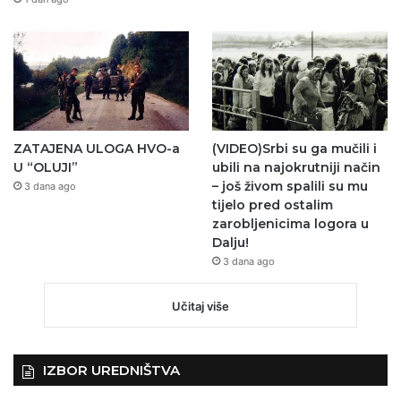
ZATAJENA ULOGA HVO-a
(VIDEO)Srbi su ga mučili i
U “OLUJI”
ubili na najokrutniji način
– još živom spalili su mu
3 dana ago
tijelo pred ostalim
zarobljenicima logora u
Dalju!
3 dana ago
Učitaj više
IZBOR UREDNIŠTVA