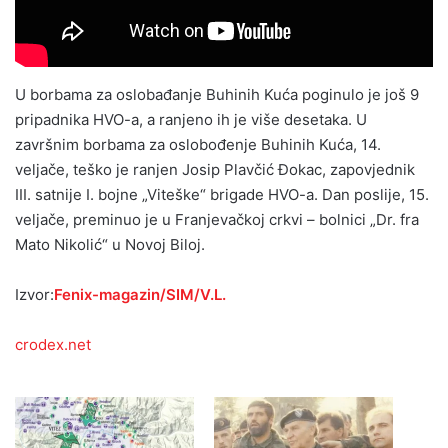
U borbama za oslobađanje Buhinih Kuća poginulo je još 9
pripadnika HVO-a, a ranjeno ih je više desetaka. U
završnim borbama za oslobođenje Buhinih Kuća, 14.
veljače, teško je ranjen Josip Plavčić Đokac, zapovjednik
III. satnije I. bojne „Viteške“ brigade HVO-a. Dan poslije, 15.
veljače, preminuo je u Franjevačkoj crkvi – bolnici „Dr. fra
Mato Nikolić“ u Novoj Biloj.
Izvor:
Fenix-magazin/SIM/V.L.
crodex.net