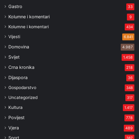
Gastro
33
Kolumne i komentari
9
Kolumne i komentari
434
Vijesti
6.841
Domovina
4.987
Svijet
1.458
Crna kronika
218
Dijaspora
36
Gospodarstvo
348
Uncategorized
317
Kultura
1.417
Povijest
778
Vjera
489
Sport
387