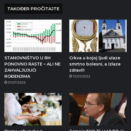
TAKOĐER PROČITAJTE
STANOVNIŠTVO U RH
Crkva u kojoj ljudi ulaze
PONOVNO RASTE – ALI NE
smrtno bolesni, a izlaze
ZAHVALJUJUĆI
zdravi!!
ROĐENJIMA
12/01/2022
01/07/2025