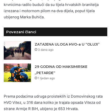
krvnicima radilo budući da su tijela hrvatskih branitelja
izrezana i motornom pilom na dva dijela, poput tijela
ubijenog Marka Buhića.
Povezani članci
ZATAJENA ULOGA HVO-a U “OLUJI”
3 dana ago
29 GODINA OD MAKSIMIRSKE
„PETARDE“
1 tjedan ago
Prema podacima udruga proisteklih iz Domovinskog rata
HVO Vitez, u 316 dana koliko je trajala opsada Viteza od
strane Armije R BiH, ubijeno je 653 Hrvata.