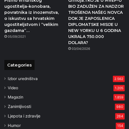
Pismo vrhunskog
Grmoja:TKO JE U MVEP-U
ugostitelja-konobara,
BIO ZADUŽEN ZA NADZOR
povratnika iz inozemstva,
TROŠENJA NAŠEG NOVCA
o iskustvu sa hrvatskim
DOK JE ZAPOSLENICA
ugostiteljstvom i “velikim
DIPLOMATSKE MISIJE U
gazdama”…
NEW YORKU U 6 GODINA
UKRALA 750.000
05/09/2021
DOLARA?
03/04/2026
Categories
Izbor uredništva
2.562
Video
1.205
Magazin
1.859
Zanimljivosti
980
Ljepota i zdravlje
264
Humor
154