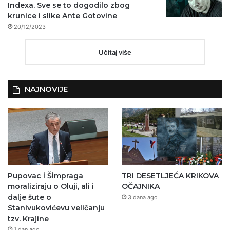
Indexa. Sve se to dogodilo zbog
krunice i slike Ante Gotovine
20/12/2023
Učitaj više
NAJNOVIJE
Pupovac i Šimpraga
TRI DESETLJEĆA KRIKOVA
moraliziraju o Oluji, ali i
OČAJNIKA
dalje šute o
3 dana ago
Stanivukovićevu veličanju
tzv. Krajine
1 dan ago