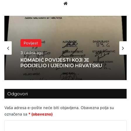
Website
Povijest
3 tjedna ago
KOMADIĆ POVIJESTI KOJI JE
PODIJELIO I UJEDINIO HRVATSKU
Odgovori
Vaša adresa e-pošte neće biti objavljena.
Obavezna polja su
označena sa
* (obavezno)
K