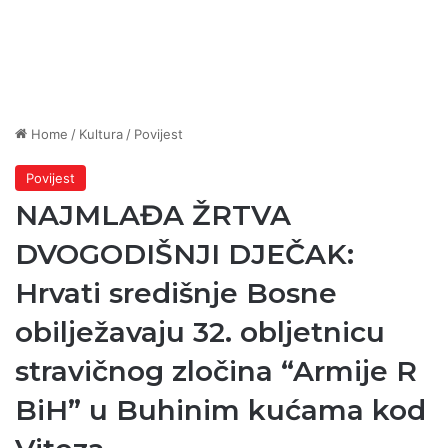
Home
/
Kultura
/
Povijest
Povijest
NAJMLAĐA ŽRTVA
DVOGODIŠNJI DJEČAK:
Hrvati središnje Bosne
obilježavaju 32. obljetnicu
stravičnog zločina “Armije R
BiH” u Buhinim kućama kod