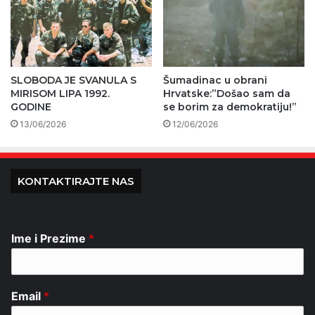
SLOBODA JE SVANULA S
Šumadinac u obrani
MIRISOM LIPA 1992.
Hrvatske:”Došao sam da
GODINE
se borim za demokratiju!”
13/06/2026
12/06/2026
KONTAKTIRAJTE NAS
Ime i Prezime
*
Email
*