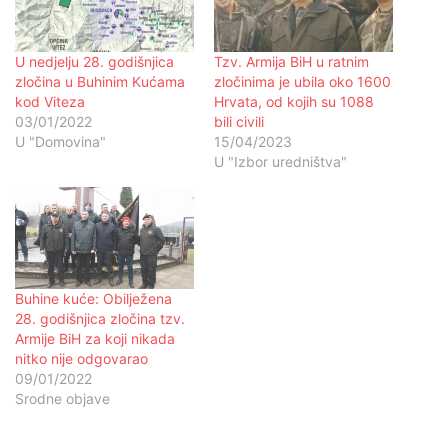
U nedjelju 28. godišnjica
Tzv. Armija BiH u ratnim
zločina u Buhinim Kućama
zločinima je ubila oko 1600
kod Viteza
Hrvata, od kojih su 1088
03/01/2022
bili civili
U "Domovina"
15/04/2023
U "Izbor uredništva"
Buhine kuće: Obilježena
28. godišnjica zločina tzv.
Armije BiH za koji nikada
nitko nije odgovarao
09/01/2022
Srodne objave