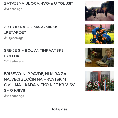
ZATAJENA ULOGA HVO-a U “OLUJI”
3 dana ago
29 GODINA OD MAKSIMIRSKE
„PETARDE“
1 tjedan ago
SRB JE SIMBOL ANTIHRVATSKE
POLITIKE
2 tjedna ago
BRIŠEVO: NI PRAVDE, NI MIRA ZA
NAJVEĆI ZLOČIN NA HRVATSKIM
CIVILIMA – KADA NITKO NIJE KRIV, SVI
SMO KRIVI!
2 tjedna ago
Učitaj više