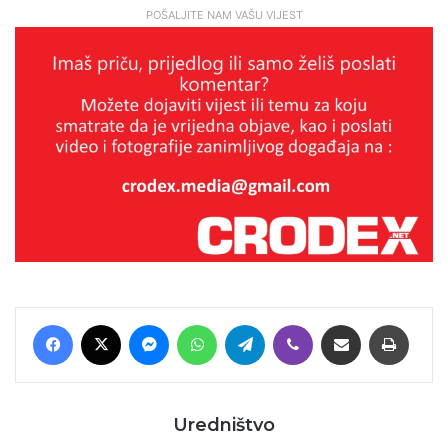
POŠALJITE NAM VAŠU VIJEST
Facebook
X
Messenger
WhatsApp
Telegram
Viber
Podijeli putem E-maila
Printaj
Uredništvo