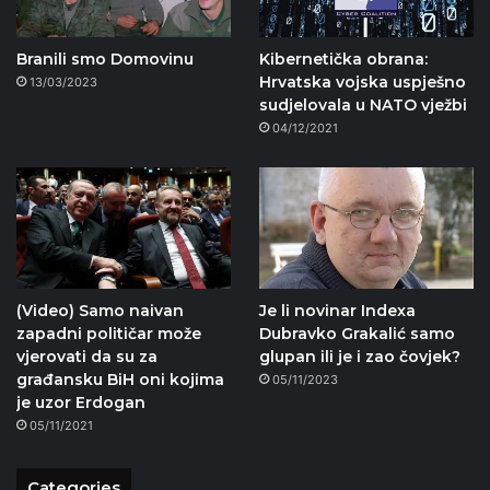
Branili smo Domovinu
Kibernetička obrana:
Hrvatska vojska uspješno
13/03/2023
sudjelovala u NATO vježbi
04/12/2021
(Video) Samo naivan
Je li novinar Indexa
zapadni političar može
Dubravko Grakalić samo
vjerovati da su za
glupan ili je i zao čovjek?
građansku BiH oni kojima
05/11/2023
je uzor Erdogan
05/11/2021
Categories