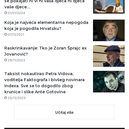
se pokajati ni vi ni vaša djeca ni djeca
vaše djece…
01/01/2024
Koja je najveća elementarna nepogoda
koja je pogodila Hrvatsku?
07/11/2021
Raskrinkavanje: Tko je Zoran Šprajc ex
Jovanović?
29/11/2023
Taksist nokautirao Petra Vidova,
voditelja Faktografa i bivšeg novinara
Indexa. Sve se to dogodilo zbog
krunice i slike Ante Gotovine
20/12/2023
Učitaj više