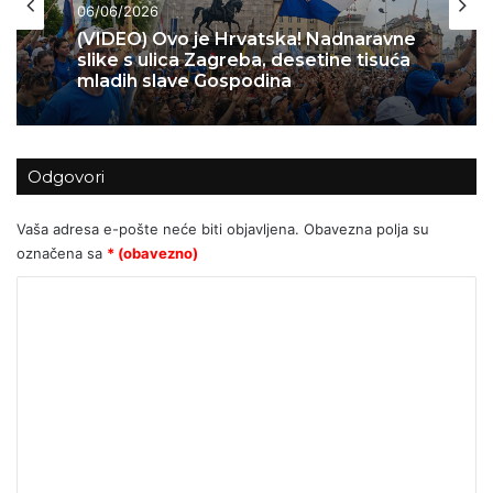
Izbor uredništva
04/06/2026
06/06/2026
Skok 2 – operacija koja je spasila
Bihać – 1995.
Odgovori
(VIDEO) Ovo je Hrvatska! Nadnaravne
slike s ulica Zagreba, desetine tisuća
mladih slave Gospodina
Vaša adresa e-pošte neće biti objavljena.
Obavezna polja su
označena sa
* (obavezno)
K
o
m
e
n
t
a