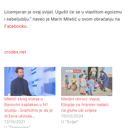
Licemjeran je ovaj svijet. Ugušit će se u vlastitom egoizmu
i sebeljublju.” naveo je Marin Miletić u svom obraćanju na
Facebooku.
crodex.net
Miletić zbog stanja u
Marijini obroci: Vapaj
Banovini zaplakao u N1
Etiopije za hranom nailazi
studiju . Sramotno je da je
na gluhe uši svijeta
država ukinula…
19/03/2024
12/10/2021
U "Svijet"
U "Domovina"