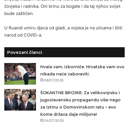
čovjeka i radnika. Oni brinu za bogate i da taj njihov svijet
bude zaštićen.
U Ruandi umiru djeca od gladi, a vojska je na ulicama i štiti
narod od COVID-a.
Povezani članci
Hvala vam, izborniče. Hrvatska vam ovo
nikada neće zaboraviti.
08/07/2026
ŠOKANTNE BROJKE: Za velikosrpsku i
jugoslavensku propagandu više nego
za istinu o Domovinskom ratu – evo
kome država daje milijune!
04/07/2026