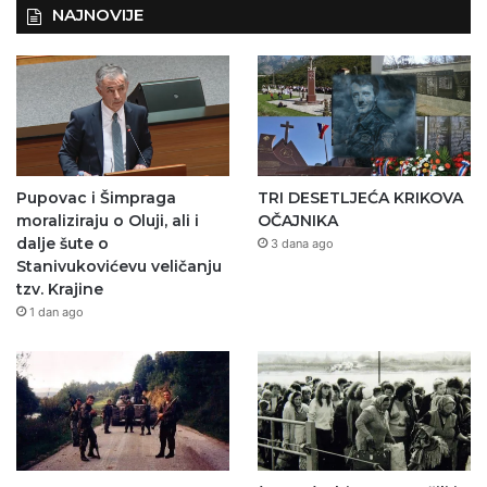
NAJNOVIJE
Pupovac i Šimpraga
TRI DESETLJEĆA KRIKOVA
moraliziraju o Oluji, ali i
OČAJNIKA
dalje šute o
3 dana ago
Stanivukovićevu veličanju
tzv. Krajine
1 dan ago