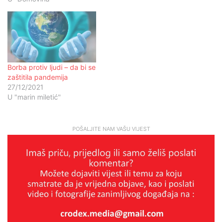
Borba protiv ljudi – da bi se
zaštitila pandemija
27/12/2021
U "marin miletić"
POŠALJITE NAM VAŠU VIJEST