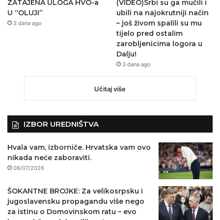
ZATAJENA ULOGA HVO-a
(VIDEO)Srbi su ga mučili i
U “OLUJI”
ubili na najokrutniji način
– još živom spalili su mu
3 dana ago
tijelo pred ostalim
zarobljenicima logora u
Dalju!
3 dana ago
Učitaj više
IZBOR UREDNIŠTVA
Hvala vam, izborniče. Hrvatska vam ovo
nikada neće zaboraviti.
08/07/2026
ŠOKANTNE BROJKE: Za velikosrpsku i
jugoslavensku propagandu više nego
za istinu o Domovinskom ratu – evo