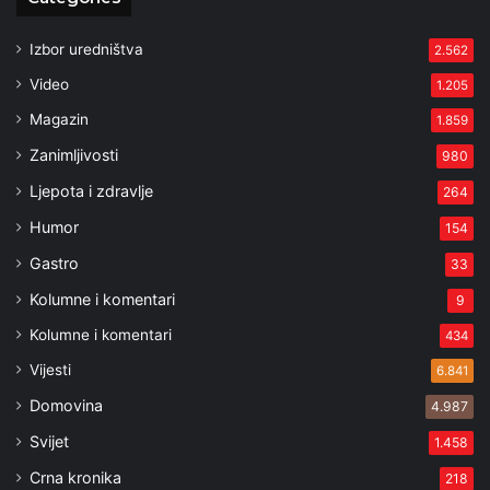
Izbor uredništva
2.562
Video
1.205
Magazin
1.859
Zanimljivosti
980
Ljepota i zdravlje
264
Humor
154
Gastro
33
Kolumne i komentari
9
Kolumne i komentari
434
Vijesti
6.841
Domovina
4.987
Svijet
1.458
Crna kronika
218