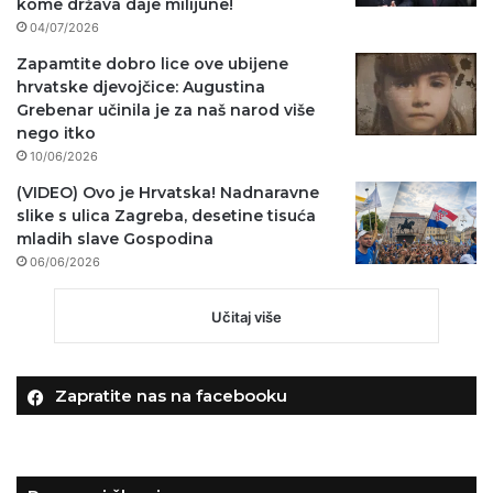
kome država daje milijune!
04/07/2026
Zapamtite dobro lice ove ubijene
hrvatske djevojčice: Augustina
Grebenar učinila je za naš narod više
nego itko
10/06/2026
(VIDEO) Ovo je Hrvatska! Nadnaravne
slike s ulica Zagreba, desetine tisuća
mladih slave Gospodina
06/06/2026
Učitaj više
Zapratite nas na facebooku