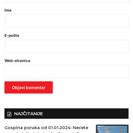
r
Ime
*
(
o
E-pošta
b
a
Web-stranica
v
e
z
n
o
)
NAJČITANIJE
Gospina poruka od 01.01.2024: Nećete