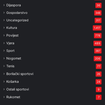
Dijaspora
36
Gospodarstvo
348
Uncategorized
317
Kultura
1.417
Povijest
778
Vjera
489
Sport
387
Nogomet
206
Tenis
77
Borilački sportovi
26
Košarka
24
Ostali sportovi
9
Rukomet
7