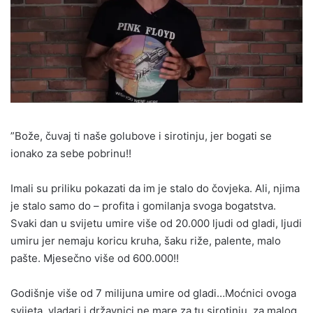
”Bože, čuvaj ti naše golubove i sirotinju, jer bogati se
ionako za sebe pobrinu!!
Imali su priliku pokazati da im je stalo do čovjeka. Ali, njima
je stalo samo do – profita i gomilanja svoga bogatstva.
Svaki dan u svijetu umire više od 20.000 ljudi od gladi, ljudi
umiru jer nemaju koricu kruha, šaku riže, palente, malo
pašte. Mjesečno više od 600.000!!
Godišnje više od 7 milijuna umire od gladi…Moćnici ovoga
svijeta, vladari i državnici ne mare za tu sirotinju, za malog