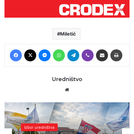
Miletić
Facebook
X
Messenger
WhatsApp
Telegram
Viber
Podijeli putem E-maila
Printaj
Uredništvo
Website
Domovina