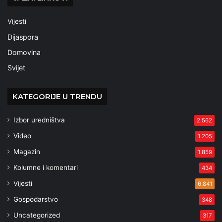
Vijesti
Dijaspora
Domovina
Svijet
KATEGORIJE U TRENDU
Izbor uredništva
2.562
Video
1.205
Magazin
1.859
Kolumne i komentari
434
Vijesti
6.841
Gospodarstvo
348
Uncategorized
317