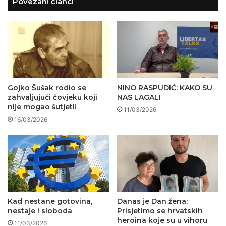
Povezani članci
Gojko Šušak rodio se
NINO RASPUDIĆ: KAKO SU
zahvaljujući čovjeku koji
NAS LAGALI
nije mogao šutjeti!
11/03/2026
16/03/2026
Kad nestane gotovina,
Danas je Dan žena:
nestaje i sloboda
Prisjetimo se hrvatskih
heroina koje su u vihoru
11/03/2026