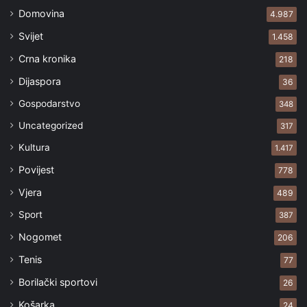
Domovina
4.987
Svijet
1.458
Crna kronika
218
Dijaspora
36
Gospodarstvo
348
Uncategorized
317
Kultura
1.417
Povijest
778
Vjera
489
Sport
387
Nogomet
206
Tenis
77
Borilački sportovi
26
Košarka
24