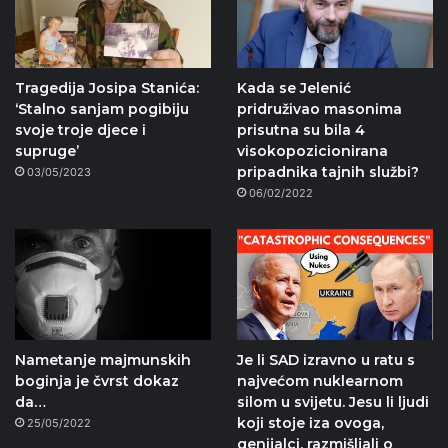
Tragedija Josipa Stanića:
Kada se Jelenić
‘Stalno sanjam pogibiju
pridruživao masonima
svoje troje djece i
prisutna su bila 4
supruge’
visokopozicionirana
pripadnika tajnih službi?
03/05/2023
06/02/2022
Nametanje majmunskih
Je li SAD izravno u ratu s
boginja je čvrst dokaz
najvećom nuklearnom
da…
silom u svijetu. Jesu li ljudi
koji stoje iza ovoga,
25/05/2022
genijalci, razmišljali o