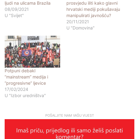
ljudi na ulicama Brazila
prosvjedu iliti kako glavni
08/09/2021
hrvatski mediji pokušavaju
U "Svijet"
manipulirati javnošću?
20/11/2021
U "Domovina"
Potpuni debakl
”mainstream” medija i
”progresivne” ljevice
17/02/2024
U "Izbor uredništva"
POŠALJITE NAM VAŠU VIJEST