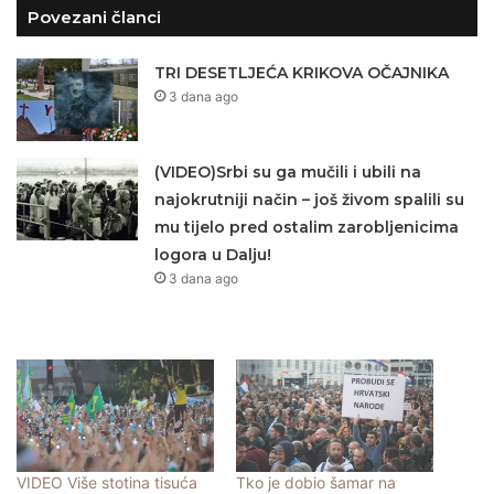
Povezani članci
TRI DESETLJEĆA KRIKOVA OČAJNIKA
3 dana ago
(VIDEO)Srbi su ga mučili i ubili na
najokrutniji način – još živom spalili su
mu tijelo pred ostalim zarobljenicima
logora u Dalju!
3 dana ago
VIDEO Više stotina tisuća
Tko je dobio šamar na