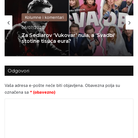
Kolumne i komentari
06/07/2026
Za Sedlarov ‘Vukovar’ nula, a ‘Svadbi’
stotine tisuća eura?
Odgovori
Vaša adresa e-pošte neće biti objavljena.
Obavezna polja su
označena sa
* (obavezno)
K
o
m
e