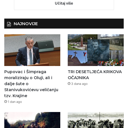
Učitaj više
NAJNOVIJE
Pupovac i Šimpraga
TRI DESETLJEĆA KRIKOVA
moraliziraju o Oluji, ali i
OČAJNIKA
dalje šute o
3 dana ago
Stanivukovićevu veličanju
tzv. Krajine
1 dan ago