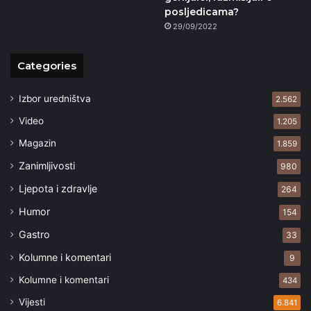
posljedicama?
29/09/2022
Categories
Izbor uredništva
2.562
Video
1.205
Magazin
1.859
Zanimljivosti
980
Ljepota i zdravlje
264
Humor
154
Gastro
33
Kolumne i komentari
9
Kolumne i komentari
434
Vijesti
6.841