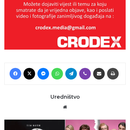
Facebook
X
Messenger
WhatsApp
Telegram
Viber
Podijeli putem E-maila
Printaj
Uredništvo
Website