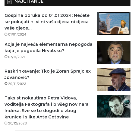
NAJČITANIJE
Gospina poruka od 01.01.2024: Nećete
se pokajati ni vi ni vaša djeca ni djeca
vaše djece…
01/01/2024
Koja je najveća elementarna nepogoda
koja je pogodila Hrvatsku?
07/11/2021
Raskrinkavanje: Tko je Zoran Šprajc ex
Jovanović?
29/11/2023
Taksist nokautirao Petra Vidova,
voditelja Faktografa i bivšeg novinara
Indexa. Sve se to dogodilo zbog
krunice i slike Ante Gotovine
20/12/2023