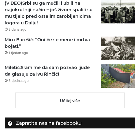
(VIDEO)Srbi su ga mučili i ubili na
najokrutniji način – još živom spalili su
mu tijelo pred ostalim zarobljenicima
logora u Dalju!
3 dana ago
Miro Barešić: ”Oni će se mene i mrtva
bojati.”
1 tjedan ago
Miletić:Sram me da sam pozvao ljude
da glasuju za Ivu Rinčić!
3 tjedna ago
Učitaj više
Zapratite nas na facebooku