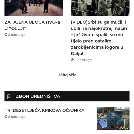
ZATAJENA ULOGA HVO-a
(VIDEO)Srbi su ga mučili i
U “OLUJI”
ubili na najokrutniji način
– još živom spalili su mu
3 dana ago
tijelo pred ostalim
zarobljenicima logora u
Dalju!
3 dana ago
Učitaj više
IZBOR UREDNIŠTVA
TRI DESETLJEĆA KRIKOVA OČAJNIKA
3 dana ago