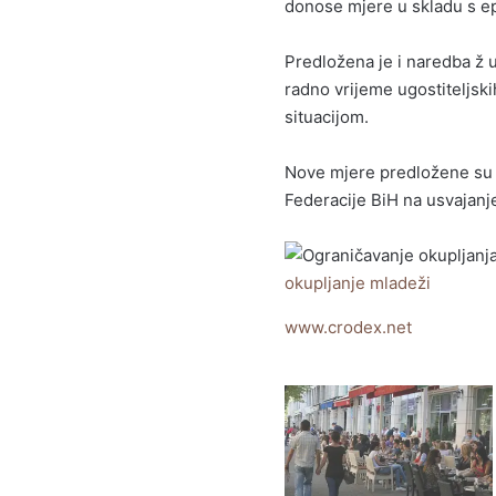
donose mjere u skladu s e
Predložena je i naredba ž u
radno vrijeme ugostiteljsk
situacijom.
Nove mjere predložene su n
Federacije BiH na usvajanj
okupljanje mladeži
www.crodex.net