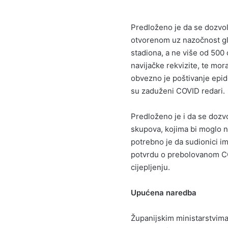
Predloženo je da se dozvol
otvorenom uz nazočnost gle
stadiona, a ne više od 500 
navijačke rekvizite, te mora
obvezno je poštivanje epid
su zaduženi COVID redari.
Predloženo je i da se dozv
skupova, kojima bi moglo n
potrebno je da sudionici ima
potvrdu o prebolovanom CO
cijepljenju.
Upućena naredba
Županijskim ministarstvima