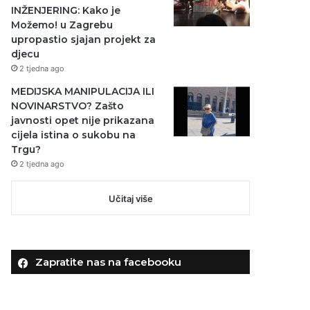
INŽENJERING: Kako je
Možemo! u Zagrebu
upropastio sjajan projekt za
djecu
2 tjedna ago
MEDIJSKA MANIPULACIJA ILI
NOVINARSTVO? Zašto
javnosti opet nije prikazana
cijela istina o sukobu na
Trgu?
2 tjedna ago
Učitaj više
Zapratite nas na facebooku