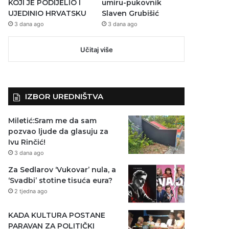
KOJI JE PODIJELIO I
umiru-pukovnik
UJEDINIO HRVATSKU
Slaven Grubišić
3 dana ago
3 dana ago
Učitaj više
IZBOR UREDNIŠTVA
Miletić:Sram me da sam
pozvao ljude da glasuju za
Ivu Rinčić!
3 dana ago
Za Sedlarov ‘Vukovar’ nula, a
‘Svadbi’ stotine tisuća eura?
2 tjedna ago
KADA KULTURA POSTANE
PARAVAN ZA POLITIČKI