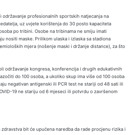
i održavanje profesionalnih sportskih natjecanja na
datelja, uz uvjete korištenja do 30 posto kapaciteta
osoba po tribini. Osobe na tribinama ne smiju imati
ju nositi maske. Prilikom ulaska i izlaska sa stadiona
emioloških mjera (nošenje maski i držanje distance), za što
oli održavanje kongresa, konferencija i drugih edukativnih
azočiti do 100 osoba, a ukoliko skup ima više od 100 osoba
ju negativan antigenski ili PCR test ne stariji od 48 sati ili
VID-19 ne stariju od 6 mjeseci ili potvrdu o završenom
 zdravstva bit će upućena naredba da rade procjenu rizika i