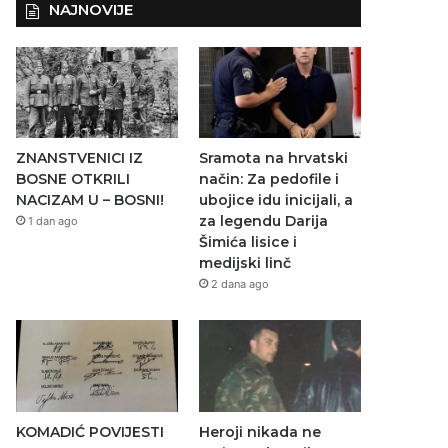
NAJNOVIJE
ZNANSTVENICI IZ
Sramota na hrvatski
BOSNE OTKRILI
način: Za pedofile i
NACIZAM U – BOSNI!
ubojice idu inicijali, a
za legendu Darija
1 dan ago
Šimića lisice i
medijski linč
2 dana ago
KOMADIĆ POVIJESTI
Heroji nikada ne