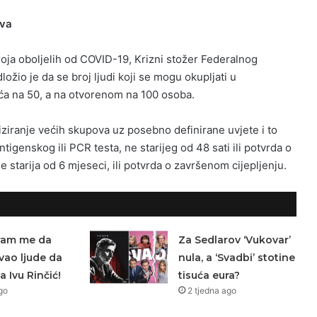
ova
oja oboljelih od COVID-19, Krizni stožer Federalnog
ožio je da se broj ljudi koji se mogu okupljati u
a na 50, a na otvorenom na 100 osoba.
ziranje većih skupova uz posebno definirane uvjete i to
igenskog ili PCR testa, ne starijeg od 48 sati ili potvrda o
starija od 6 mjeseci, ili potvrda o završenom cijepljenju.
Sram me da
Za Sedlarov ‘Vukovar’
ao ljude da
nula, a ‘Svadbi’ stotine
a Ivu Rinčić!
tisuća eura?
go
2 tjedna ago