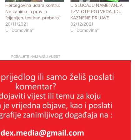
Hercegovina udara kontru:
U SLUČAJU NAMETANJA
Ne zanima ih pravilo
TZV. CTP POTVRDA, IDU
”cijepljen-testiran-prebolio”
KAZNENE PRIJAVE
20/11/2021
02/12/2021
U "Domovina"
U "Domovina"
POŠALJITE NAM VAŠU VIJEST
Tko štiti nasilne migrante? Slučaj
Egipćanina otvara ozbiljna pitanja o
radu institucija