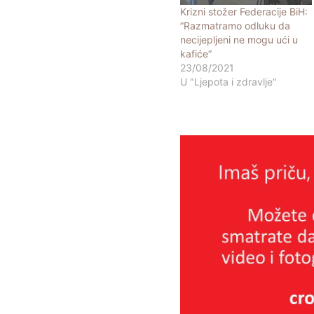
Krizni stožer Federacije BiH:
”Razmatramo odluku da
necijepljeni ne mogu ući u
kafiće”
23/08/2021
U "Ljepota i zdravlje"