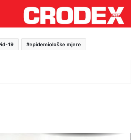
Grmoja nakon vala prijetnji od
bošnjačkih nacionalista: Ne mrzim
vas, ali ovakva politika vodi raspadu
BiH
Macelj – ogledalo srama hrvatskih
vlasti.
vid-19
epidemiološke mjere
Skok 2 – operacija koja je spasila
j
Bihać – 1995.
30. svibnja – Sretan vam Dan
državnosti Republike Hrvatske
KADA KULTURA POSTANE
PARAVAN ZA POLITIČKI
INŽENJERING: Kako je Možemo! u
Zagrebu upropastio sjajan projekt