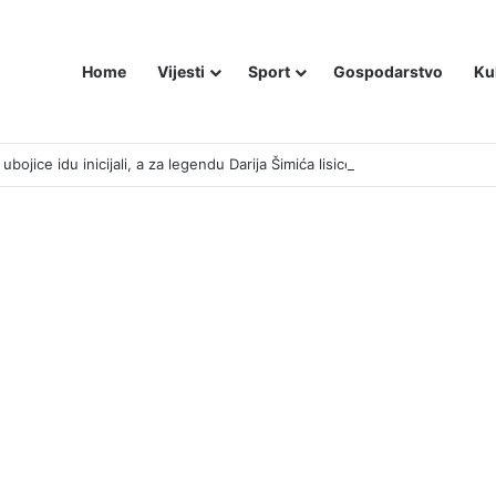
Home
Vijesti
Sport
Gospodarstvo
Ku
bojice idu inicijali, a za legendu Darija Šimića lisice i medijski linč