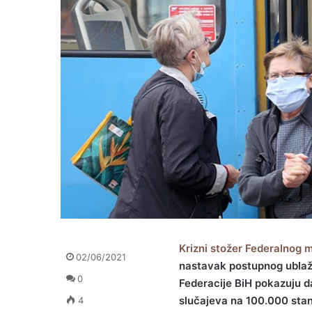
Krizni stožer Federalnog 
02/06/2021
nastavak postupnog ublaž
0
Federacije BiH pokazuju d
slučajeva na 100.000 sta
4