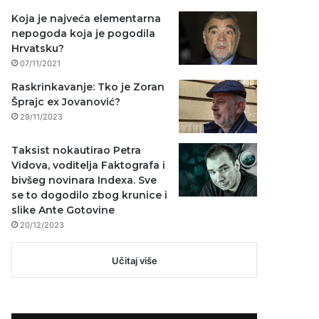
Koja je najveća elementarna
nepogoda koja je pogodila
Hrvatsku?
07/11/2021
Raskrinkavanje: Tko je Zoran
Šprajc ex Jovanović?
29/11/2023
Taksist nokautirao Petra
Vidova, voditelja Faktografa i
bivšeg novinara Indexa. Sve
se to dogodilo zbog krunice i
slike Ante Gotovine
20/12/2023
Učitaj više