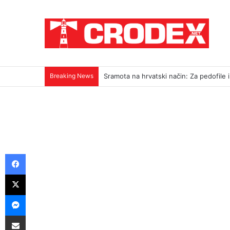
Breaking News
Sramota na hrvatski način: Za pedofile i u
Facebook
X
Messenger
Podijeli putem E-maila