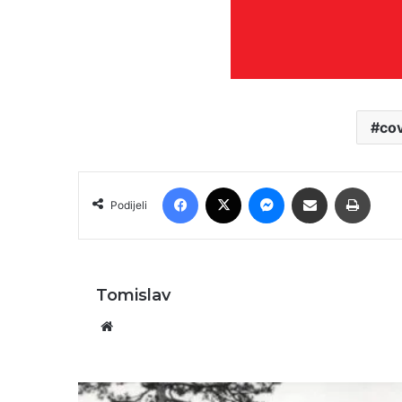
co
Facebook
X
Messenger
Podijeli putem E-maila
Printa
Podijeli
Tomislav
Website