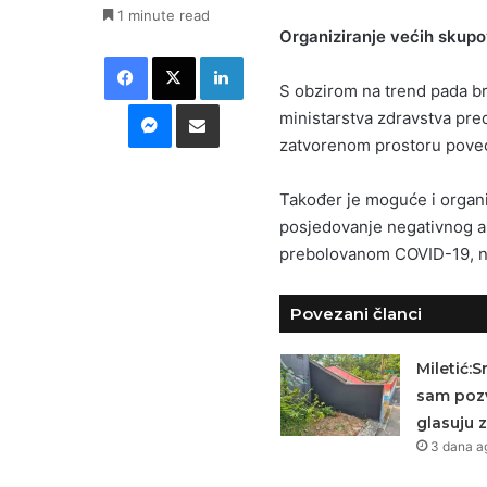
1 minute read
Organiziranje većih skup
Facebook
X
LinkedIn
S obzirom na trend pada br
Messenger
Podijeli putem E-maila
ministarstva zdravstva predl
zatvorenom prostoru poveć
Također je moguće i organi
posjedovanje negativnog ant
prebolovanom COVID-19, ne 
Povezani članci
Miletić:
sam pozv
glasuju z
3 dana a