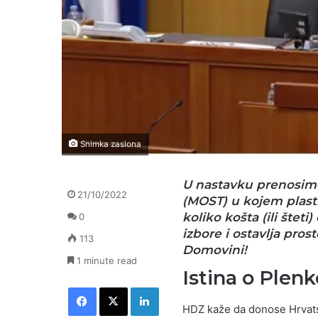
Snimka zaslona
U nastavku prenosimo
21/10/2022
(MOST) u kojem plasti
koliko košta (ili štet
0
izbore i ostavlja pros
113
Domovini!
1 minute read
Istina o Plenk
Facebook
X
LinkedIn
HDZ kaže da donose Hrvatsko