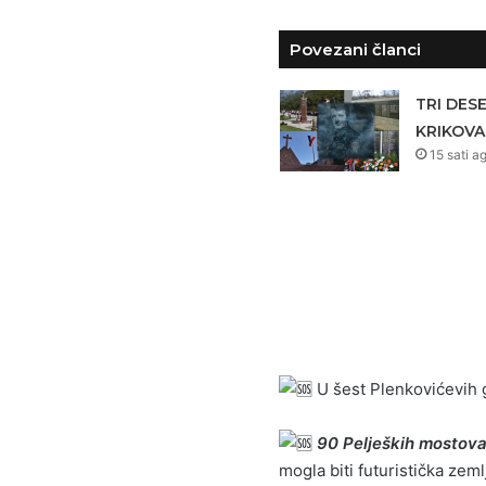
Povezani članci
TRI DES
KRIKOVA
15 sati a
U šest Plenkovićevih 
90 Peljeških mostov
mogla biti futuristička zem