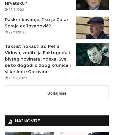
Hrvatsku?
07/11/2021
Raskrinkavanje: Tko je Zoran
Šprajc ex Jovanović?
29/11/2023
Taksist nokautirao Petra
Vidova, voditelja Faktografa i
bivšeg novinara Indexa. Sve
se to dogodilo zbog krunice i
slike Ante Gotovine
20/12/2023
Učitaj više
NAJNOVIJE