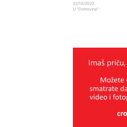
22/10/2022
U "Domovina"