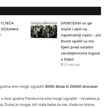
ETLJEĆA
(VIDEO)Srbi su ga
 OČAJNIKA
mučili i ubili na
go
najokrutniji način – još
živom spalili su mu
tijelo pred ostalim
zarobljenicima logora
u Dalju!
23 sata ago
godina smo mogli izgraditi
9000 škola ili 24000 dvorana
!
a
u šest godina Plenkovića smo mogli izgraditi – Hrvatska je
lja, Dubai je mogao biti mala beba za nas. Kada ne bismo