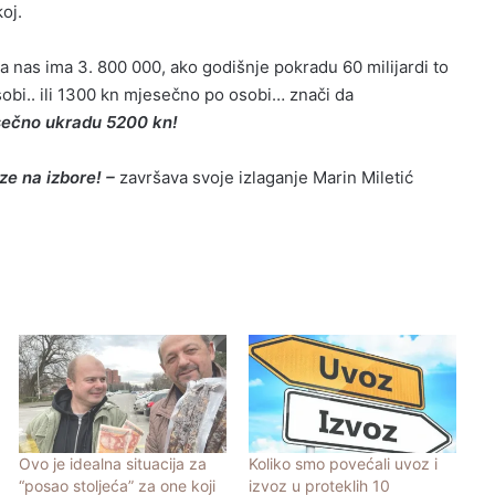
oj.
 nas ima 3. 800 000, ako godišnje pokradu 60 milijardi to
sobi.. ili 1300 kn mjesečno po osobi… znači da
esečno ukradu 5200 kn!
aze na izbore! –
završava svoje izlaganje Marin Miletić
Ovo je idealna situacija za
Koliko smo povećali uvoz i
“posao stoljeća” za one koji
izvoz u proteklih 10