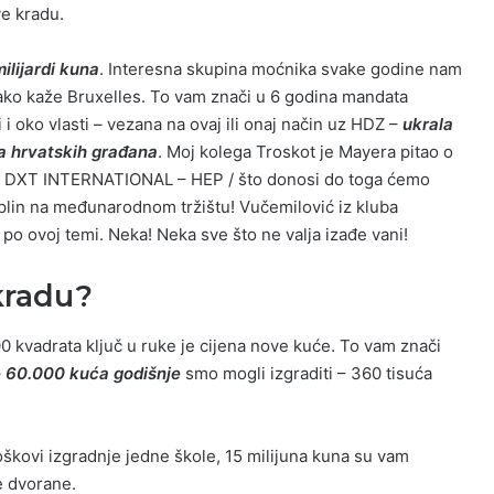
ve kradu.
ilijardi kuna
. Interesna skupina moćnika svake godine nam
Tako kaže Bruxelles. To vam znači u 6 godina mandata
 i oko vlasti – vezana na ovaj ili onaj način uz HDZ –
ukrala
ca hrvatskih građana
. Moj kolega Troskot je Mayera pitao o
 DXT INTERNATIONAL – HEP / što donosi do toga ćemo
i plin na međunarodnom tržištu! Vučemilović iz kluba
po ovoj temi. Neka! Neka sve što ne valja izađe vani!
 kradu?
0 kvadrata ključ u ruke je cijena nove kuće. To vam znači
–
60.000 kuća godišnje
smo mogli izgraditi – 360 tisuća
oškovi izgradnje jedne škole, 15 milijuna kuna su vam
e dvorane.