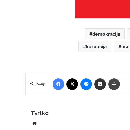
demokracija
korupcija
mar
Facebook
X
Messenger
Podijeli putem E-maila
Printa
Podijeli
Tvrtko
Website