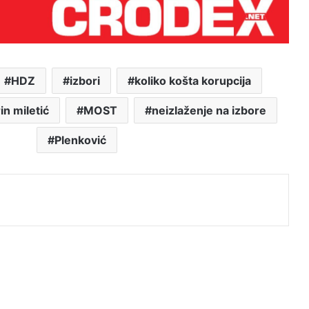
Brutalan govor Troskota koji je
istinom pokosio HDZ-ovce i ljevicu
za sva vremena
HDZ
izbori
koliko košta korupcija
LAŽNI JUBILEJ
in miletić
MOST
neizlaženje na izbore
Plenković
Tko štiti nasilne migrante? Slučaj
Egipćanina otvara ozbiljna pitanja o
radu institucija
j
Grmoja nakon vala prijetnji od
bošnjačkih nacionalista: Ne mrzim
vas, ali ovakva politika vodi raspadu
BiH
Miro Barešić: ”Oni će se mene i
mrtva bojati.”