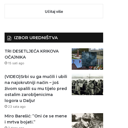
Učitaj više
IZBOR UREDNIŠTVA
TRI DESETLJEĆA KRIKOVA
OČAJNIKA
15 sati ago
(VIDEO)Srbi su ga mučili i ubili
na najokrutniji način – još
živom spalili su mu tijelo pred
ostalim zarobljenicima
logora u Dalju!
23 sata ago
Miro Barešić: ”Oni će se mene
i mrtva bojati.”
7 dana ago