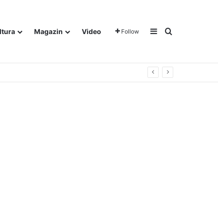
Sidebar
Traži
ltura
Magazin
Video
Follow
gora u Dalju!