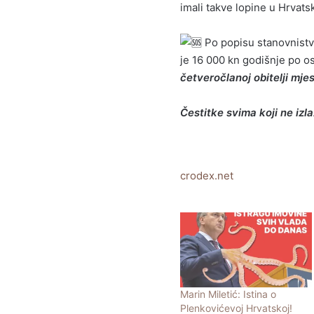
imali takve lopine u Hrvatsk
Po popisu stanovnistva
je 16 000 kn godišnje po o
četveročlanoj obitelji mj
Čestitke svima koji ne izl
crodex.net
Marin Miletić: Istina o
Plenkovićevoj Hrvatskoj!