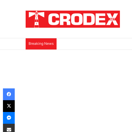
Breaking News
(VIDEO)Srbi su ga mučili i ubili na najokr
Facebook
X
Messenger
Podijeli putem E-maila