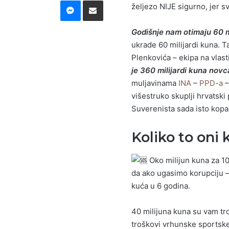
Messenger
Podijeli putem E-maila
željezo NIJE sigurno, jer s
Godišnje nam otimaju 60 m
ukrade 60 milijardi kuna. 
Plenkovića – ekipa na vlasti
je 360 milijardi kuna nov
muljavinama
INA
–
PPD-a
–
višestruko skuplji hrvatsk
Suverenista sada isto kopa 
Koliko to oni
Oko milijun kuna za 10
da ako ugasimo korupciju 
kuća u 6 godina.
40 milijuna kuna su vam tr
troškovi vrhunske sportsk