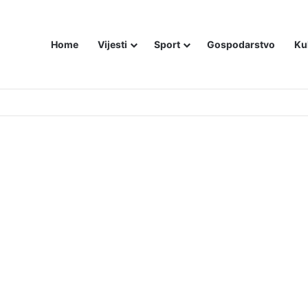
Home
Vijesti
Sport
Gospodarstvo
Ku
utniji način – još živom spalili su mu tijelo pred ostalim zarobljenicima lo