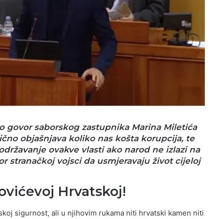
 govor saborskog zastupnika Marina Miletića
čno objašnjava koliko nas košta korupcija, te
i) održavanje ovakve vlasti ako narod ne izlazi na
tor stranačkoj vojsci da usmjeravaju život cijeloj
ovićevoj Hrvatskoj!
j sigurnost, ali u njihovim rukama niti hrvatski kamen niti