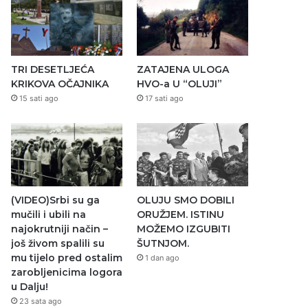
TRI DESETLJEĆA
ZATAJENA ULOGA
KRIKOVA OČAJNIKA
HVO-a U “OLUJI”
15 sati ago
17 sati ago
(VIDEO)Srbi su ga
OLUJU SMO DOBILI
mučili i ubili na
ORUŽJEM. ISTINU
najokrutniji način –
MOŽEMO IZGUBITI
još živom spalili su
ŠUTNJOM.
mu tijelo pred ostalim
1 dan ago
zarobljenicima logora
u Dalju!
23 sata ago