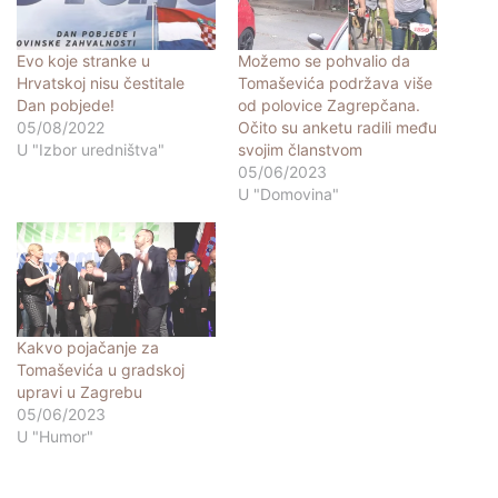
Evo koje stranke u
Možemo se pohvalio da
Hrvatskoj nisu čestitale
Tomaševića podržava više
Dan pobjede!
od polovice Zagrepčana.
05/08/2022
Očito su anketu radili među
U "Izbor uredništva"
svojim članstvom
05/06/2023
U "Domovina"
Kakvo pojačanje za
Tomaševića u gradskoj
upravi u Zagrebu
05/06/2023
U "Humor"