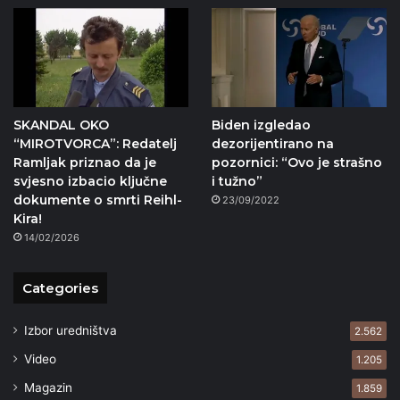
SKANDAL OKO
Biden izgledao
“MIROTVORCA”: Redatelj
dezorijentirano na
Ramljak priznao da je
pozornici: “Ovo je strašno
svjesno izbacio ključne
i tužno”
dokumente o smrti Reihl-
23/09/2022
Kira!
14/02/2026
Categories
Izbor uredništva
2.562
Video
1.205
Magazin
1.859