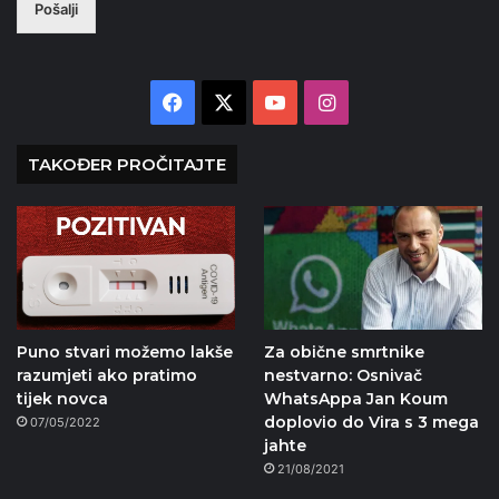
Pošalji
Facebook
X
YouTube
Instagram
TAKOĐER PROČITAJTE
Puno stvari možemo lakše
Za obične smrtnike
razumjeti ako pratimo
nestvarno: Osnivač
tijek novca
WhatsAppa Jan Koum
doplovio do Vira s 3 mega
07/05/2022
jahte
21/08/2021