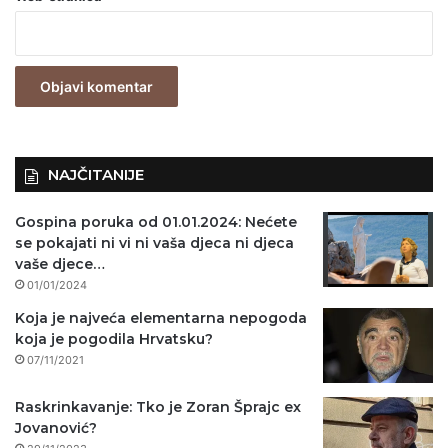
e
z
n
o
)
NAJČITANIJE
Gospina poruka od 01.01.2024: Nećete
se pokajati ni vi ni vaša djeca ni djeca
vaše djece…
01/01/2024
Koja je najveća elementarna nepogoda
koja je pogodila Hrvatsku?
07/11/2021
Raskrinkavanje: Tko je Zoran Šprajc ex
Jovanović?