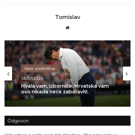
Tomislav
Website
Izbor uredništva
08/07/2026
Hvala vam, izborniče. Hrvatska vam
ovo nikada neće zaboraviti.
Odgovori
Vaša adresa e-pošte neće biti objavljena.
Obavezna polja su