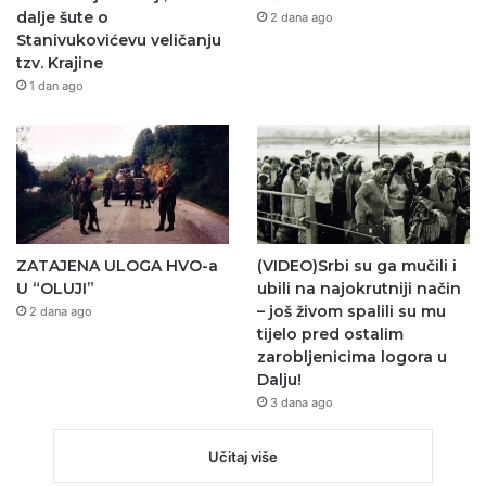
dalje šute o
2 dana ago
Stanivukovićevu veličanju
tzv. Krajine
1 dan ago
ZATAJENA ULOGA HVO-a
(VIDEO)Srbi su ga mučili i
U “OLUJI”
ubili na najokrutniji način
– još živom spalili su mu
2 dana ago
tijelo pred ostalim
zarobljenicima logora u
Dalju!
3 dana ago
Učitaj više