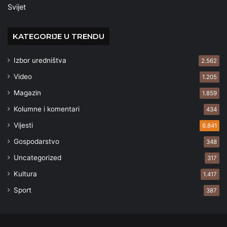
Svijet
KATEGORIJE U TRENDU
Izbor uredništva
2.562
Video
1.205
Magazin
1.859
Kolumne i komentari
434
Vijesti
6.841
Gospodarstvo
348
Uncategorized
317
Kultura
1.417
Sport
387