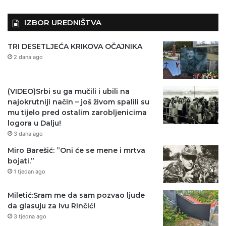
IZBOR UREDNIŠTVA
TRI DESETLJEĆA KRIKOVA OČAJNIKA
2 dana ago
(VIDEO)Srbi su ga mučili i ubili na
najokrutniji način – još živom spalili su
mu tijelo pred ostalim zarobljenicima
logora u Dalju!
3 dana ago
Miro Barešić: ”Oni će se mene i mrtva
bojati.”
1 tjedan ago
Miletić:Sram me da sam pozvao ljude
da glasuju za Ivu Rinčić!
3 tjedna ago