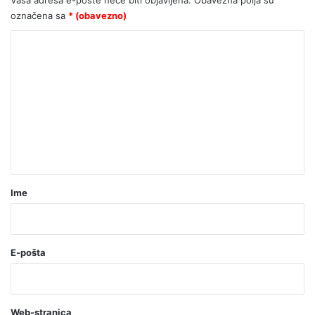
označena sa
* (obavezno)
K
o
m
e
n
t
a
r
Ime
*
(
o
E-pošta
b
a
Web-stranica
v