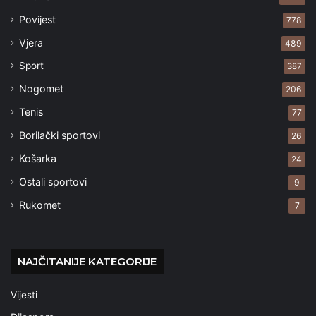
Povijest
778
Vjera
489
Sport
387
Nogomet
206
Tenis
77
Borilački sportovi
26
Košarka
24
Ostali sportovi
9
Rukomet
7
NAJČITANIJE KATEGORIJE
Vijesti