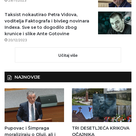
29/11/2023
Taksist nokautirao Petra Vidova,
voditelja Faktografa i bivšeg novinara
Indexa. Sve se to dogodilo zbog
krunice i slike Ante Gotovine
20/12/2023
Učitaj više
NAJNOVIJE
Pupovac i Šimpraga
TRI DESETLJEĆA KRIKOVA
moraliziraju o Oluji, ali i
OČAJNIKA