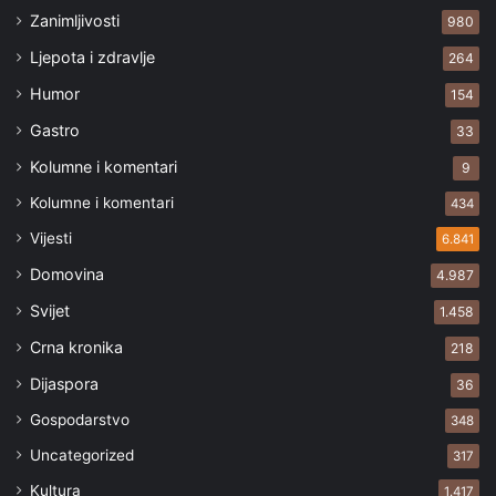
Zanimljivosti
980
Ljepota i zdravlje
264
Humor
154
Gastro
33
Kolumne i komentari
9
Kolumne i komentari
434
Vijesti
6.841
Domovina
4.987
Svijet
1.458
Crna kronika
218
Dijaspora
36
Gospodarstvo
348
Uncategorized
317
Kultura
1.417