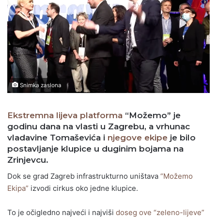
Snimka zaslona
Ekstremna lijeva platforma
“Možemo” je
godinu dana na vlasti u Zagrebu, a vrhunac
vladavine Tomaševića i
njegove ekipe
je bilo
postavljanje klupice u duginim bojama na
Zrinjevcu.
Dok se grad Zagreb infrastrukturno uništava
“Možemo
Ekipa”
izvodi cirkus oko jedne klupice.
To je očigledno najveći i najviši
doseg ove “zeleno-lijeve”