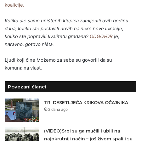
koalicije.
Koliko ste samo uništenih klupica zamijenili ovih godinu
dana, koliko ste postavili novih na neke nove lokacije,
koliko ste popravili kvalitetu građana?
ODGOVOR
je,
naravno, gotovo ništa.
Ljudi koji čine Možemo za sebe su govorili da su
komunalna vlast.
Povezani članci
TRI DESETLJEĆA KRIKOVA OČAJNIKA
2 dana ago
(VIDEO)Srbi su ga mučili i ubili na
najokrutniji način – još živom spalili su