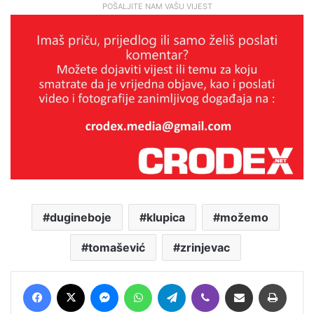
POŠALJITE NAM VAŠU VIJEST
dugineboje
klupica
možemo
tomašević
zrinjevac
Facebook
X
Messenger
WhatsApp
Telegram
Viber
Podijeli putem E-maila
Printaj