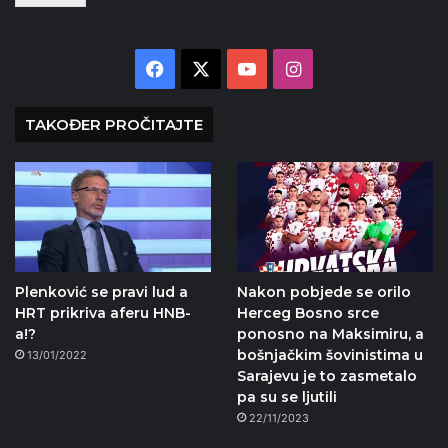
Facebook
X
YouTube
Instagram
TAKOĐER PROČITAJTE
Plenković se pravi lud a
Nakon pobjede se orilo
HRT prikriva aferu HNB-
Herceg Bosno srce
a!?
ponosno na Maksimiru, a
bošnjačkim šovinistima u
13/01/2022
Sarajevu je to zasmetalo
pa su se ljutili
22/11/2023