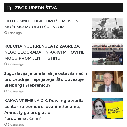
IZBOR UREDNIŠTVA
OLUJU SMO DOBILI ORUŽJEM. ISTINU
MOŽEMO IZGUBITI ŠUTNJOM.
1 dan ago
KOLONA NIJE KRENULA IZ ZAGREBA,
NEGO BEOGRADA – NIKAKVI MITOVI NE
MOGU PROMIJENITI ISTINU
2 dana ago
Jugoslavija je umrla, ali je ostavila način
proizvodnje neprijatelja: Što povezuje
Bleiburg i Srebrenicu?
5 dana ago
KAKVA VREMENA: J.K. Rowling otvorila
centar za pomoć silovanim ženama,
Amnesty ga proglasio
“problematičnim”
6 dana ago