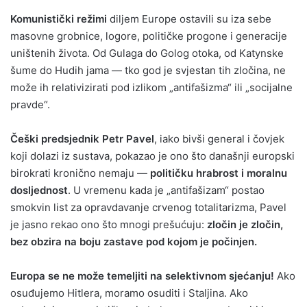
Komunistički režimi
diljem Europe ostavili su iza sebe
masovne grobnice, logore, političke progone i generacije
uništenih života. Od Gulaga do Golog otoka, od Katynske
šume do Hudih jama — tko god je svjestan tih zločina, ne
može ih relativizirati pod izlikom „antifašizma“ ili „socijalne
pravde“.
Češki predsjednik Petr Pavel
, iako bivši general i čovjek
koji dolazi iz sustava, pokazao je ono što današnji europski
birokrati kronično nemaju —
političku hrabrost i moralnu
dosljednost
. U vremenu kada je „antifašizam“ postao
smokvin list za opravdavanje crvenog totalitarizma, Pavel
je jasno rekao ono što mnogi prešućuju:
zločin je zločin,
bez obzira na boju zastave pod kojom je počinjen.
Europa se ne može temeljiti na selektivnom sjećanju!
Ako
osuđujemo Hitlera, moramo osuditi i Staljina. Ako