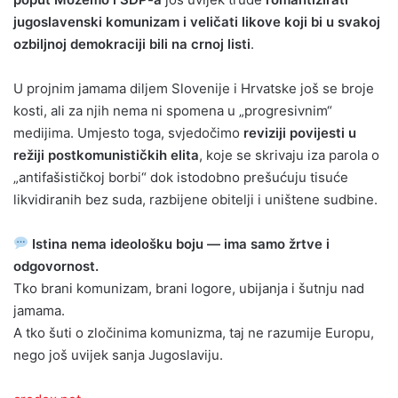
jugoslavenski komunizam i veličati likove koji bi u svakoj
ozbiljnoj demokraciji bili na crnoj listi
.
U projnim jamama diljem Slovenije i Hrvatske još se broje
kosti, ali za njih nema ni spomena u „progresivnim“
medijima. Umjesto toga, svjedočimo
reviziji povijesti u
režiji postkomunističkih elita
, koje se skrivaju iza parola o
„antifašističkoj borbi“ dok istodobno prešućuju tisuće
likvidiranih bez suda, razbijene obitelji i uništene sudbine.
Istina nema ideološku boju — ima samo žrtve i
odgovornost.
Tko brani komunizam, brani logore, ubijanja i šutnju nad
jamama.
A tko šuti o zločinima komunizma, taj ne razumije Europu,
nego još uvijek sanja Jugoslaviju.