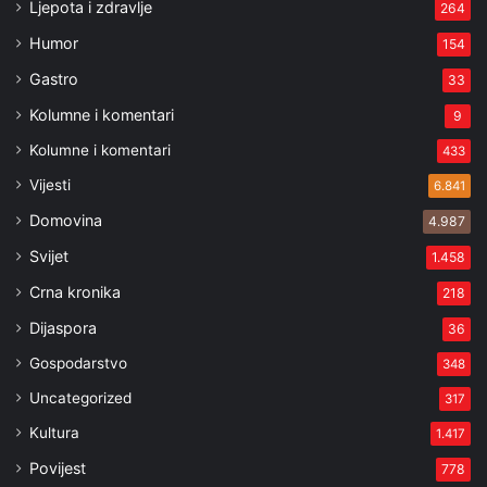
Ljepota i zdravlje
264
Humor
154
Gastro
33
Kolumne i komentari
9
Kolumne i komentari
433
Vijesti
6.841
Domovina
4.987
Svijet
1.458
Crna kronika
218
Dijaspora
36
Gospodarstvo
348
Uncategorized
317
Kultura
1.417
Povijest
778