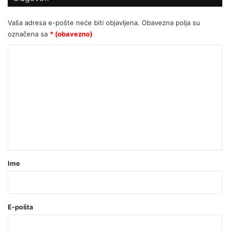
Vaša adresa e-pošte neće biti objavljena.
Obavezna polja su
označena sa
* (obavezno)
K
o
m
e
n
t
a
r
Ime
*
(
o
E-pošta
b