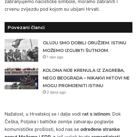
zabranjujemo nacističke simbole, moramo zabraniti i
crvenu zvijezdu pod kojom su ubijani Hrvati.
Povezani članci
OLUJU SMO DOBILI ORUŽJEM. ISTINU
MOŽEMO IZGUBITI ŠUTNJOM.
1 dan ago
KOLONA NIJE KRENULA IZ ZAGREBA,
NEGO BEOGRADA – NIKAKVI MITOVI NE
MOGU PROMIJENITI ISTINU
2 dana ago
Nažalost, u Hrvatskoj se i dalje vodi
rat s istinom
. Dok
Češka, Poljska i baltičke zemlje zatvaraju poglavlje
komunističke prošlosti, kod nas se
određene stranke
poput Možemo i SDP-a
još uvijek trude
romantizirati