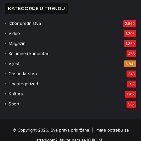
KATEGORIJE U TRENDU
Izbor uredništva
2.562
Video
1.205
Magazin
1.859
Kolumne i komentari
433
Vijesti
6.841
Gospodarstvo
348
Uncategorized
317
Kultura
1.417
Sport
387
© Copyright 2026, Sva prava pridržana |
Imate potrebu za
stranicom? Javite nam se KLIKOM .