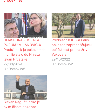
crodex.net
DIJASPORA POSLALA
Predsjednik IDS-a Paus
PORUKU MILANOVIĆU:
pokazao zaprepašćujuću
Predsjednik je pokazao da
bešćutnost prema žrtvi
mu nije stalo do Hrvata
Vukovara
izvan Hrvatske
29/10/2022
22/03/2024
U "Domovina"
U "Domovina"
Slaven Raguž:”Inzko je
ovim činom pokazao