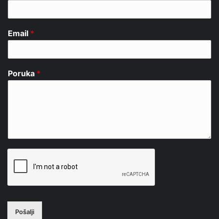
Email
*
Poruka
*
Pošalji