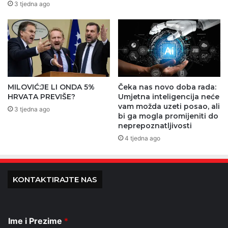
3 tjedna ago
MILOVIĆ:JE LI ONDA 5%
Čeka nas novo doba rada:
HRVATA PREVIŠE?
Umjetna inteligencija neće
vam možda uzeti posao, ali
3 tjedna ago
bi ga mogla promijeniti do
neprepoznatljivosti
4 tjedna ago
KONTAKTIRAJTE NAS
Ime i Prezime
*