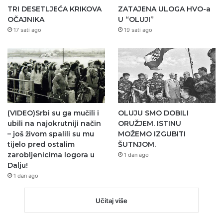
TRI DESETLJEĆA KRIKOVA
ZATAJENA ULOGA HVO-a
OČAJNIKA
U “OLUJI”
17 sati ago
19 sati ago
(VIDEO)Srbi su ga mučili i
OLUJU SMO DOBILI
ubili na najokrutniji način
ORUŽJEM. ISTINU
– još živom spalili su mu
MOŽEMO IZGUBITI
tijelo pred ostalim
ŠUTNJOM.
zarobljenicima logora u
1 dan ago
Dalju!
1 dan ago
Učitaj više