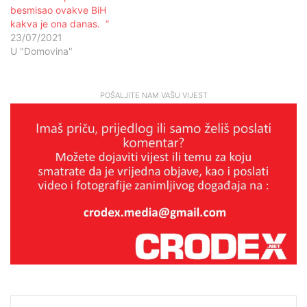
besmisao ovakve BiH
kakva je ona danas. ”
23/07/2021
U "Domovina"
POŠALJITE NAM VAŠU VIJEST