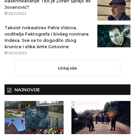
Raskrinkavanje: Tko je Zoran Šprajc ex
Jovanović?
29/11/2023
Taksist nokautirao Petra Vidova,
voditelja Faktografa i bivšeg novinara
Indexa. Sve se to dogodilo zbog
krunice i slike Ante Gotovine
20/12/2023
Učitaj više
NAJNOVIJE