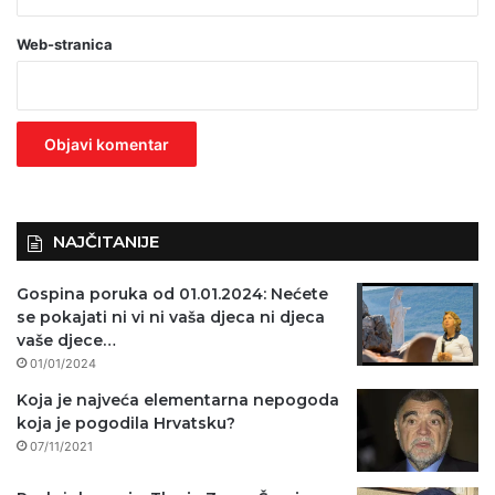
a
Web-stranica
v
e
z
n
o
)
NAJČITANIJE
Gospina poruka od 01.01.2024: Nećete
se pokajati ni vi ni vaša djeca ni djeca
vaše djece…
01/01/2024
Koja je najveća elementarna nepogoda
koja je pogodila Hrvatsku?
07/11/2021