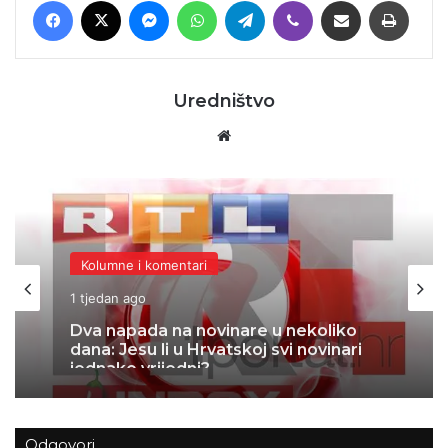
Facebook
X
Messenger
WhatsApp
Telegram
Viber
Podijeli putem E-maila
Printaj
Uredništvo
Website
Kolumne i komentari
1 tjedan ago
Dva napada na novinare u nekoliko
dana: Jesu li u Hrvatskoj svi novinari
jednako vrijedni?
Odgovori