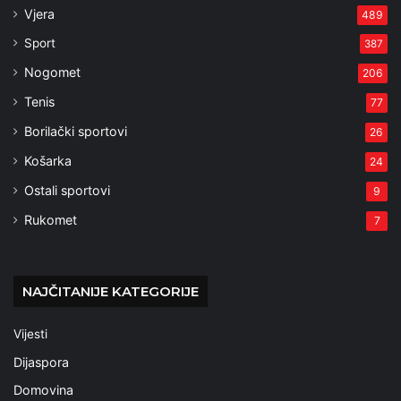
Vjera
489
Sport
387
Nogomet
206
Tenis
77
Borilački sportovi
26
Košarka
24
Ostali sportovi
9
Rukomet
7
NAJČITANIJE KATEGORIJE
Vijesti
Dijaspora
Domovina