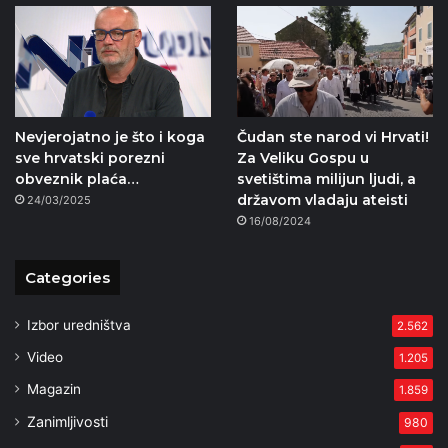
Nevjerojatno je što i koga
Čudan ste narod vi Hrvati!
sve hrvatski porezni
Za Veliku Gospu u
obveznik plaća…
svetištima milijun ljudi, a
državom vladaju ateisti
24/03/2025
16/08/2024
Categories
Izbor uredništva
2.562
Video
1.205
Magazin
1.859
Zanimljivosti
980