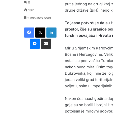
0
put s jednog na drugi kraj
druge države (BiH), nego k
182
2 minutes read
To jasno potvrđuje da su H
Facebook
X
LinkedIn
prostor, čije su granice od
turskih osvajača i Hrvata
Messenger
Podijeli putem E-maila
Mir u Srijemskim Karlovcim
Bosne i Hercegovine. Velik
ostali su pod vlašću Turaka 
nakon ovog mira. Osim toga
Dubrovnika, koji nije želio
jedan veliki grad teritorija
svijetu, osim u imperijalnih 
Nakon šesnaest godina dugi
gdje su se borili i brojni Hr
potpisan je mirovni ugovor.