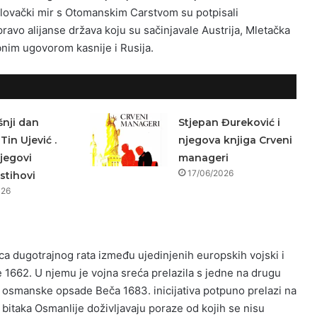
arlovački mir s Otomanskim Carstvom su potpisali
pravo alijanse država koju su sačinjavale Austrija, Mletačka
bnim ugovorom kasnije i Rusija.
nji dan
Stjepan Đureković i
Tin Ujević .
njegova knjiga Crveni
jegovi
manageri
17/06/2026
 stihovi
026
ca dugotrajnog rata između ujedinjenih europskih vojski i
e 1662. U njemu je vojna sreća prelazila s jedne na drugu
e osmanske opsade Beča 1683. inicijativa potpuno prelazi na
 bitaka Osmanlije doživljavaju poraze od kojih se nisu