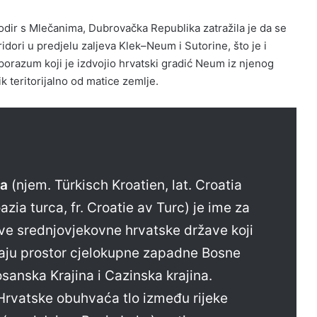
dodir s Mlečanima, Dubrovačka Republika zatražila je da se
dori u predjelu zaljeva Klek–Neum i Sutorine, što je i
porazum koji je izdvojio hrvatski gradić Neum iz njenog
ik teritorijalno od matice zemlje.
ka
(njem. Türkisch Kroatien, lat. Croatia
oazia turca, fr. Croatie av Turc) je ime za
ve srednjovjekovne hrvatske države koji
ju prostor cjelokupne zapadne Bosne
anska Krajina i Cazinska krajina.
Hrvatske obuhvaća tlo između rijeke