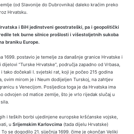
 zemlje (od Slavonije do Dubrovnika) daleko kraćim preko
roz Hrvatsku.
rvatska i BiH jedinstveni geostrateški, pa i geopolitički
redile tek burne silnice prošlosti i višestoljetnih sukoba
 na braniku Europe.
a 1699. postavio je temelje za današnje granice Hrvatske i
i dijelovi “Turske Hrvatske”, područja zapadno od Vrbasa,
i tako dočekali I. svjetski rat, koji je počeo 215 godina
, ovim mirom je i Neum dodijeljen Turskoj, na zahtjev
 granicu s Venecijom. Posljedica toga je da Hrvatska ima
lno odvojen od matice zemlje, što je vrlo rijedak slučaj u
sila.
h i teških borbi ujedinjene europske kršćanske vojske,
vati, u
Srijemskim Karlovcima
(tada dijelu Hrvatske)
 To se dogodilo 21. siječnja 1699. čime je okončan Veliki