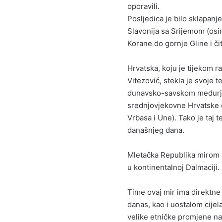
oporavili.
Posljedica je bilo sklapanj
Slavonija sa Srijemom (os
Korane do gornje Gline i čit
Hrvatska, koju je tijekom r
Vitezović, stekla je svoje t
dunavsko-savskom međurječ
srednjovjekovne Hrvatske 
Vrbasa i Une). Tako je taj t
današnjeg dana.
Mletačka Republika mirom u
u kontinentalnoj Dalmaciji.
Time ovaj mir ima direktne
danas, kao i uostalom cijel
velike etničke promjene na