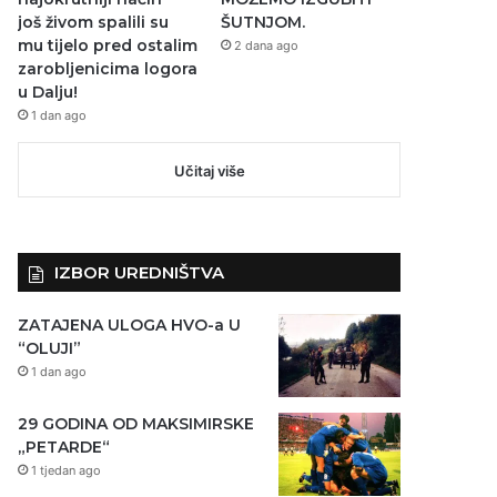
još živom spalili su
ŠUTNJOM.
mu tijelo pred ostalim
2 dana ago
zarobljenicima logora
u Dalju!
1 dan ago
Učitaj više
IZBOR UREDNIŠTVA
ZATAJENA ULOGA HVO-a U
“OLUJI”
1 dan ago
29 GODINA OD MAKSIMIRSKE
„PETARDE“
1 tjedan ago