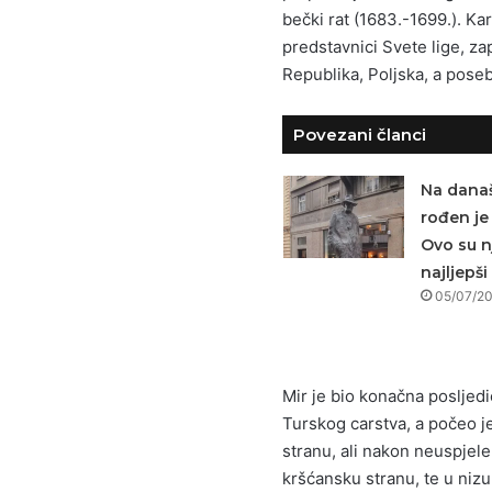
bečki rat (1683.-1699.). K
predstavnici Svete lige, za
Republika, Poljska, a pose
Povezani članci
Na današ
rođen je 
Ovo su n
najljepši
05/07/2
Mir je bio konačna posljedi
Turskog carstva, a počeo j
stranu, ali nakon neuspjel
kršćansku stranu, te u nizu