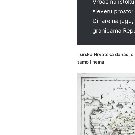
Vrbas na istoku
sjeveru prostor 
Dinare na jugu
granicama Repu
Turska Hrvatska danas je 
tamo i nema: