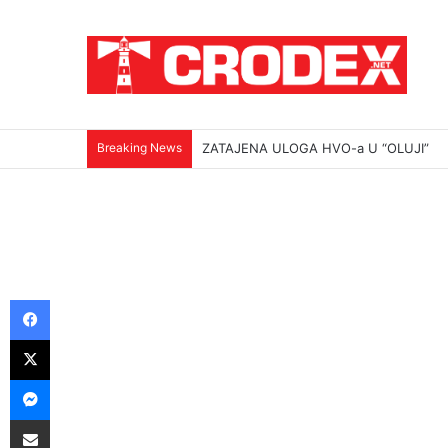
Breaking News
ZATAJENA ULOGA HVO-a U “OLUJI”
Facebook
X
Messenger
Podijeli putem E-maila