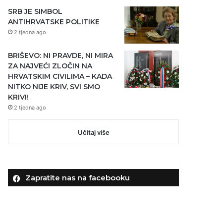
SRB JE SIMBOL
ANTIHRVATSKE POLITIKE
2 tjedna ago
BRIŠEVO: NI PRAVDE, NI MIRA
ZA NAJVEĆI ZLOČIN NA
HRVATSKIM CIVILIMA – KADA
NITKO NIJE KRIV, SVI SMO
KRIVI!
2 tjedna ago
Učitaj više
Zapratite nas na facebooku