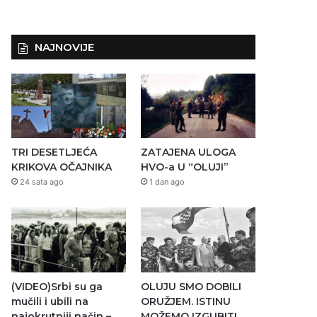
NAJNOVIJE
TRI DESETLJEĆA
ZATAJENA ULOGA
KRIKOVA OČAJNIKA
HVO-a U “OLUJI”
24 sata ago
1 dan ago
(VIDEO)Srbi su ga
OLUJU SMO DOBILI
mučili i ubili na
ORUŽJEM. ISTINU
najokrutniji način –
MOŽEMO IZGUBITI