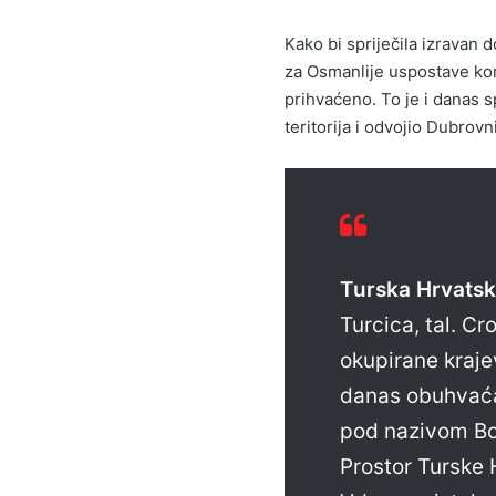
Kako bi spriječila izravan 
za Osmanlije uspostave kori
prihvaćeno. To je i danas s
teritorija i odvojio Dubrovn
Turska Hrvats
Turcica, tal. Cr
okupirane kraje
danas obuhvaća
pod nazivom Bos
Prostor Turske 