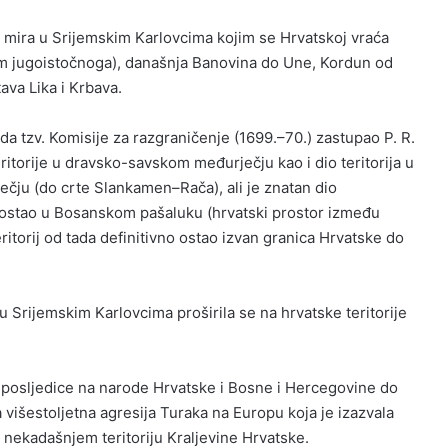
e mira u Srijemskim Karlovcima kojim se Hrvatskoj vraća
im jugoistočnoga), današnja Banovina do Une, Kordun od
ava Lika i Krbava.
ada tzv. Komisije za razgraničenje (1699.–70.) zastupao P. R.
eritorije u dravsko-savskom međurječju kao i dio teritorija u
ju (do crte Slankamen–Rača), ali je znatan dio
ostao u Bosanskom pašaluku (hrvatski prostor između
eritorij od tada definitivno ostao izvan granica Hrvatske do
 Srijemskim Karlovcima proširila se na hrvatske teritorije
 posljedice na narode Hrvatske i Bosne i Hercegovine do
a višestoljetna agresija Turaka na Europu koja je izazvala
 nekadašnjem teritoriju Kraljevine Hrvatske.