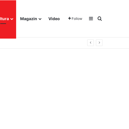
Sidebar
Traži
ltura
Magazin
Video
Follow