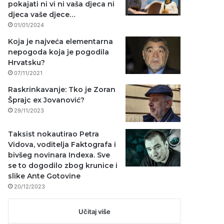
pokajati ni vi ni vaša djeca ni
djeca vaše djece…
01/01/2024
Koja je najveća elementarna
nepogoda koja je pogodila
Hrvatsku?
07/11/2021
Raskrinkavanje: Tko je Zoran
Šprajc ex Jovanović?
29/11/2023
Taksist nokautirao Petra
Vidova, voditelja Faktografa i
bivšeg novinara Indexa. Sve
se to dogodilo zbog krunice i
slike Ante Gotovine
20/12/2023
Učitaj više