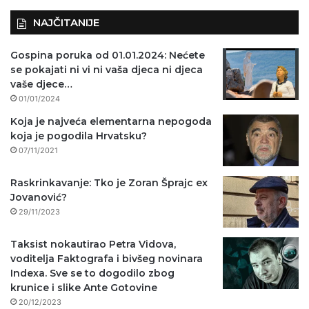
)
NAJČITANIJE
Gospina poruka od 01.01.2024: Nećete
se pokajati ni vi ni vaša djeca ni djeca
vaše djece…
01/01/2024
Koja je najveća elementarna nepogoda
koja je pogodila Hrvatsku?
07/11/2021
Raskrinkavanje: Tko je Zoran Šprajc ex
Jovanović?
29/11/2023
Taksist nokautirao Petra Vidova,
voditelja Faktografa i bivšeg novinara
Indexa. Sve se to dogodilo zbog
krunice i slike Ante Gotovine
20/12/2023