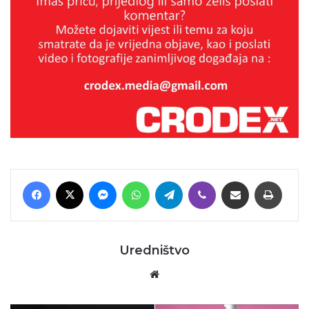
Facebook
X
Messenger
WhatsApp
Telegram
Viber
Podijeli putem E-maila
Printaj
Uredništvo
Website