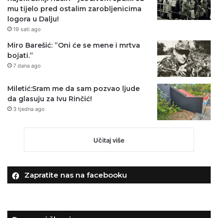
mu tijelo pred ostalim zarobljenicima
logora u Dalju!
19 sati ago
Miro Barešić: ”Oni će se mene i mrtva
bojati.”
7 dana ago
Miletić:Sram me da sam pozvao ljude
da glasuju za Ivu Rinčić!
3 tjedna ago
Učitaj više
Zapratite nas na facebooku