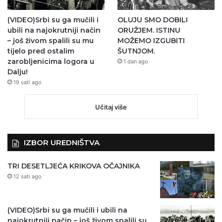
(VIDEO)Srbi su ga mučili i
OLUJU SMO DOBILI
ubili na najokrutniji način
ORUŽJEM. ISTINU
– još živom spalili su mu
MOŽEMO IZGUBITI
tijelo pred ostalim
ŠUTNJOM.
zarobljenicima logora u
1 dan ago
Dalju!
19 sati ago
Učitaj više
IZBOR UREDNIŠTVA
TRI DESETLJEĆA KRIKOVA OČAJNIKA
12 sati ago
(VIDEO)Srbi su ga mučili i ubili na
najokrutniji način – još živom spalili su