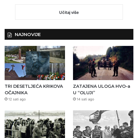
Učitaj više
NAJNOVIJE
TRI DESETLJEĆA KRIKOVA
ZATAJENA ULOGA HVO-a
OČAJNIKA
U “OLUJI”
12 sati ago
14 sati ago