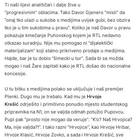
Ti naši lijevi analitičari i dalje žive u
”progresivnim” oblacima. Tako Davor Gjenero ”misli” da
”onaj tko ulazi u sukobe s medijima uvijek gubi, bez obzira
tko je u tim sukobima u pravu”. Koliko je naš Davor u pravu
pokazuje kmečanje Puhovskog kojem je RTL nedavno
otkazao suradnju. Nije mu pomogao ni ”dijalektički
materijalizam” koji stalno prikriveno prodaje u medijima.
Hajde, bar je tu dobio ”šimecki u tur”. Sada bi se možda
mogao i naš Žare zapitati kako je RTL došao do nacionalne
koncesije.
U tu bitku s medijima polako se uključuje i naš premijer
Plenki. Dugo mu je trebalo. Kad mu je
Hrvoje
Krešić
odrješito i primitivno ponudio mjesto studentskog
pripravnika na N1, on se valjda odmah potužio Pupovcu.
Pupi pak ”prosto nije mogao da veruje”. ”K’o? Naš Hrvojica?
Ma, nije valjda?!”. I tako razni ”Hrvojice”, kao Hrvoje Hribar,
Hrvoje Klasić, Hrvoje Zovko, a sada i Hrvoje Krešić, sve