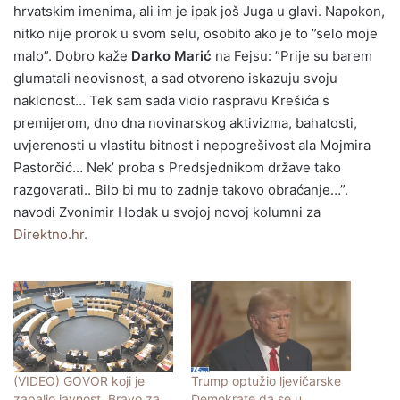
hrvatskim imenima, ali im je ipak još Juga u glavi. Napokon,
nitko nije prorok u svom selu, osobito ako je to ”selo moje
malo”. Dobro kaže
Darko Marić
na Fejsu: ”Prije su barem
glumatali neovisnost, a sad otvoreno iskazuju svoju
naklonost… Tek sam sada vidio raspravu Krešića s
premijerom, dno dna novinarskog aktivizma, bahatosti,
uvjerenosti u vlastitu bitnost i nepogrešivost ala Mojmira
Pastorčić… Nek’ proba s Predsjednikom države tako
razgovarati.. Bilo bi mu to zadnje takovo obraćanje…”.
navodi Zvonimir Hodak u svojoj novoj kolumni za
Direktno.hr.
(VIDEO) GOVOR koji je
Trump optužio ljevičarske
zapalio javnost. Bravo za
Demokrate da se u