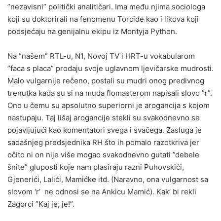
”nezavisni” politički analitičari. Ima među njima sociologa
koji su doktorirali na fenomenu Torcide kao i likova koji
podsjećaju na genijalnu ekipu iz Montyja Python.
Na ”našem” RTL-u, N1, Novoj TV i HRT-u vokabularom
”faca s placa” prodaju svoje uglavnom ljevičarske mudrosti.
Malo vulgarnije rečeno, postali su mudri onog predivnog
trenutka kada su si na muda flomasterom napisali slovo ”r”.
Ono u čemu su apsolutno superiorni je arogancija s kojom
nastupaju. Taj lišaj arogancije stekli su svakodnevno se
pojavljujući kao komentatori svega i svačega. Zasluga je
sadašnjeg predsjednika RH što ih pomalo razotkriva jer
očito ni on nije više mogao svakodnevno gutati ”debele
šnite” gluposti koje nam plasiraju razni Puhovskići,
Gjenerići, Lalići, Mamićke itd. (Naravno, ona vulgarnost sa
slovom ‘r’ ne odnosi se na Ankicu Mamić). Kak’ bi rekli
Zagorci ”Kaj je, je!”.