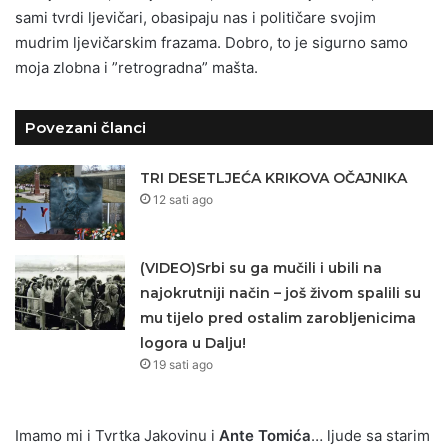
sami tvrdi ljevičari, obasipaju nas i političare svojim
mudrim ljevičarskim frazama. Dobro, to je sigurno samo
moja zlobna i ”retrogradna” mašta.
Povezani članci
TRI DESETLJEĆA KRIKOVA OČAJNIKA
12 sati ago
(VIDEO)Srbi su ga mučili i ubili na
najokrutniji način – još živom spalili su
mu tijelo pred ostalim zarobljenicima
logora u Dalju!
19 sati ago
Imamo mi i Tvrtka Jakovinu i
Ante Tomića
… ljude sa starim