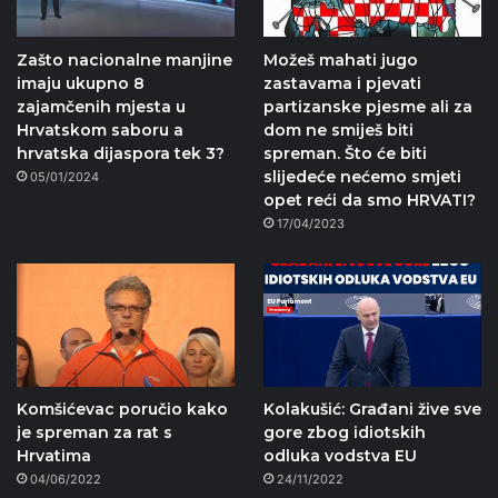
Zašto nacionalne manjine
Možeš mahati jugo
imaju ukupno 8
zastavama i pjevati
zajamčenih mjesta u
partizanske pjesme ali za
Hrvatskom saboru a
dom ne smiješ biti
hrvatska dijaspora tek 3?
spreman. Što će biti
slijedeće nećemo smjeti
05/01/2024
opet reći da smo HRVATI?
17/04/2023
Komšićevac poručio kako
Kolakušić: Građani žive sve
je spreman za rat s
gore zbog idiotskih
Hrvatima
odluka vodstva EU
04/06/2022
24/11/2022