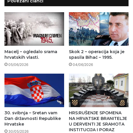
Povezani članci
Macelj – ogledalo srama
Skok 2 – operacija koja je
hrvatskih vlasti.
spasila Bihać – 1995.
05/06/2026
04/06/2026
30. svibnja – Sretan vam
HRS:RUŠENJE SPOMENA
Dan državnosti Republike
NA HRVATSKE BRANITELJE
Hrvatske
U DERVENTI JE SRAMOTA
INSTITUCIJA I PORAZ
30/05/2026