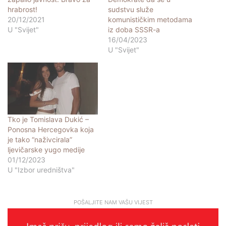
hrabrost!
sudstvu služe
20/12/2021
komunističkim metodama
U "Svijet"
iz doba SSSR-a
16/04/2023
U "Svijet"
Tko je Tomislava Dukić –
Ponosna Hercegovka koja
je tako “naživcirala”
ljevičarske yugo medije
01/12/2023
U "Izbor uredništva"
POŠALJITE NAM VAŠU VIJEST