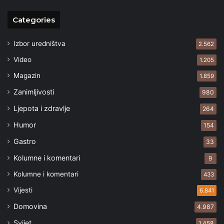
Categories
Izbor uredništva
2.562
Video
1.205
Magazin
1.859
Zanimljivosti
980
Ljepota i zdravlje
264
Humor
154
Gastro
33
Kolumne i komentari
9
Kolumne i komentari
433
Vijesti
6.841
Domovina
4.987
Svijet
1.458