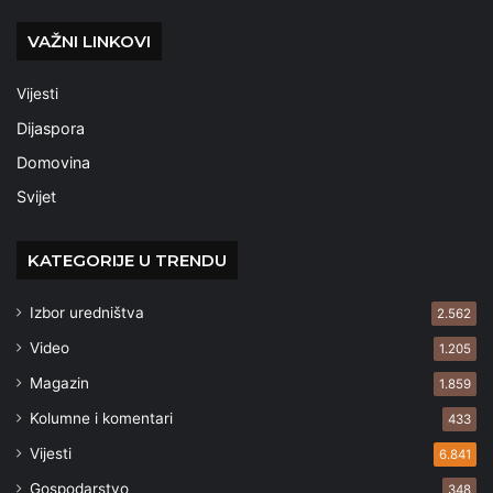
VAŽNI LINKOVI
Vijesti
Dijaspora
Domovina
Svijet
KATEGORIJE U TRENDU
Izbor uredništva
2.562
Video
1.205
Magazin
1.859
Kolumne i komentari
433
Vijesti
6.841
Gospodarstvo
348