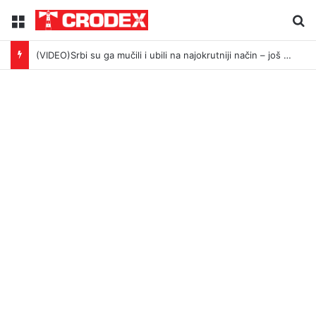
Menu
Tr
(VIDEO)Srbi su ga mučili i ubili na najokrutniji način – još živom spalili su mu tijelo pred ostalim zarobljenicima logora u Dalju!