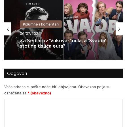
Kolumne i komentari
04/07/2026
Kolumne i komentari
06/07/2026
KADA KULTURA POSTANE PARAVAN
ZA POLITIČKI INŽENJERING: Kako je
Možemo! u Zagrebu upropastio
sjajan projekt za djecu
Za Sedlarov ‘Vukovar’ nula, a ‘Svadbi’
Odgovori
stotine tisuća eura?
Vaša adresa e-pošte neće biti objavljena.
Obavezna polja su
označena sa
* (obavezno)
K
o
m