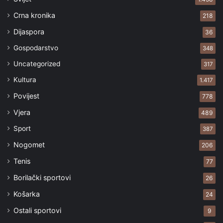
Crna kronika
218
Dijaspora
36
Gospodarstvo
348
Uncategorized
317
Kultura
1.417
Povijest
778
Vjera
489
Sport
387
Nogomet
206
Tenis
77
Borilački sportovi
26
Košarka
24
Ostali sportovi
9