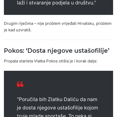
laži i stvaranje podjela u društvu.”
Drugim riječima – nije problem vrijeđati Hrvatsku, problem
je kad uzvratiš.
Pokos: ‘Dosta njegove ustašofilije’
Propala starleta Vlatka Pokos otišla je i korak dalje:
“Poručila bih Zlatku Daliću da nam
je dosta njegove ustašofilije kojom
truje mlade sportaše. To neka si