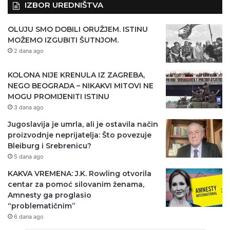
IZBOR UREDNIŠTVA
OLUJU SMO DOBILI ORUŽJEM. ISTINU
MOŽEMO IZGUBITI ŠUTNJOM.
2 dana ago
KOLONA NIJE KRENULA IZ ZAGREBA,
NEGO BEOGRADA – NIKAKVI MITOVI NE
MOGU PROMIJENITI ISTINU
3 dana ago
Jugoslavija je umrla, ali je ostavila način
proizvodnje neprijatelja: Što povezuje
Bleiburg i Srebrenicu?
5 dana ago
KAKVA VREMENA: J.K. Rowling otvorila
centar za pomoć silovanim ženama,
Amnesty ga proglasio
“problematičnim”
6 dana ago