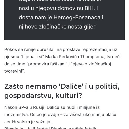
nosi u njegovu domovinu BiH. I
dosta nam je Herceg-Bosanaca i
njihove zločinačke nostalgije.”
Pokos se ranije obrušila i na proslave reprezentacije uz
pjesmu “Lijepa li si” Marka Perkovića Thompsona, tvrdeći
da se time “promovira fašizam” i “pjeva o zločinačkoj
tvorevini”.
Zašto nemamo ‘Daliće’ i u politici,
gospodarstvu, kulturi?
Nakon SP-a u Rusiji, Daliću su nudili milijune iz
inozemstva. Ostao je ovdje – za višestruko manju plaću.
Jer Hrvatska je važnija.
Pitanje je – bi li Andrej Plenković odbio fotelju