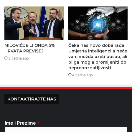
MILOVIĆ:JE LI ONDA 5%
Čeka nas novo doba rada:
HRVATA PREVIŠE?
Umjetna inteligencija neće
vam možda uzeti posao, ali
3 tjedna ago
bi ga mogla promijeniti do
neprepoznatljivosti
4 tjedna ago
KONTAKTIRAJTE NAS
Ime i Prezime
*