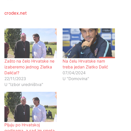
crodex.net
Zašto na čelo Hrvatske ne
Na čelu Hrvatske nam
izaberemo jednog Zlatka
treba jedan Zlatko Dalić
Dalića!?
07/04/2024
22/11/2023
U "Domovina"
U "Izbor uredništva"
Pljuju po Hrvatskoj
godinama, a sad im smeta