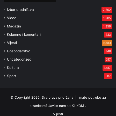
Izbor uredništva
2.562
Video
1.205
Magazin
1.859
Kolumne i komentari
433
Vijesti
6.841
Gospodarstvo
348
Uncategorized
317
Kultura
1.417
Sport
387
© Copyright 2026, Sva prava pridržana |
Imate potrebu za
stranicom? Javite nam se KLIKOM .
Vijesti