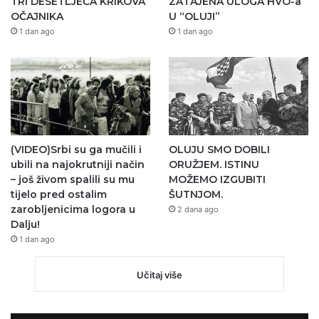
TRI DESETLJEĆA KRIKOVA
ZATAJENA ULOGA HVO-a
OČAJNIKA
U “OLUJI”
1 dan ago
1 dan ago
(VIDEO)Srbi su ga mučili i
OLUJU SMO DOBILI
ubili na najokrutniji način
ORUŽJEM. ISTINU
– još živom spalili su mu
MOŽEMO IZGUBITI
tijelo pred ostalim
ŠUTNJOM.
zarobljenicima logora u
2 dana ago
Dalju!
1 dan ago
Učitaj više