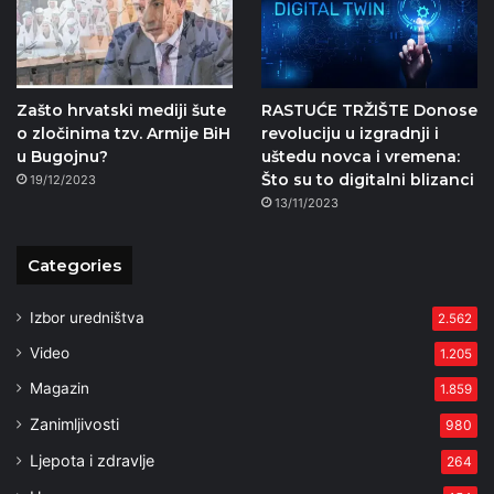
Zašto hrvatski mediji šute
RASTUĆE TRŽIŠTE Donose
o zločinima tzv. Armije BiH
revoluciju u izgradnji i
u Bugojnu?
uštedu novca i vremena:
Što su to digitalni blizanci
19/12/2023
13/11/2023
Categories
Izbor uredništva
2.562
Video
1.205
Magazin
1.859
Zanimljivosti
980
Ljepota i zdravlje
264