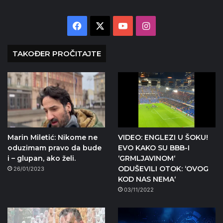
Facebook
X
YouTube
Instagram
TAKOĐER PROČITAJTE
Marin Miletić: Nikome ne
VIDEO: ENGLEZI U ŠOKU!
oduzimam pravo da bude
EVO KAKO SU BBB-I
i – glupan, ako želi.
‘GRMLJAVINOM‘
ODUŠEVILI OTOK: ‘OVOG
26/01/2023
KOD NAS NEMA‘
03/11/2022