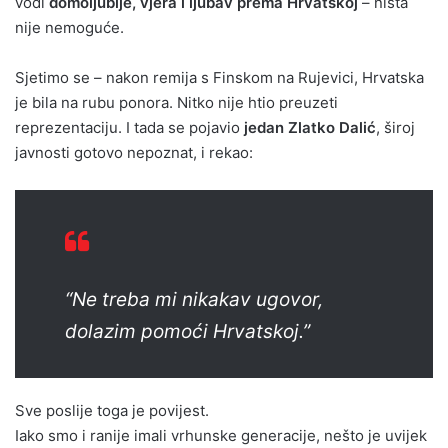
vodi
domoljublje, vjera i ljubav prema Hrvatskoj
– ništa
nije nemoguće.
Sjetimo se – nakon remija s Finskom na Rujevici, Hrvatska
je bila na rubu ponora. Nitko nije htio preuzeti
reprezentaciju. I tada se pojavio
jedan Zlatko Dalić
, široj
javnosti gotovo nepoznat, i rekao:
“Ne treba mi nikakav ugovor,
dolazim pomoći Hrvatskoj.”
Sve poslije toga je povijest.
Iako smo i ranije imali vrhunske generacije, nešto je uvijek