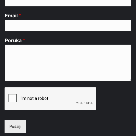
Email
*
Poruka
*
Pošalji