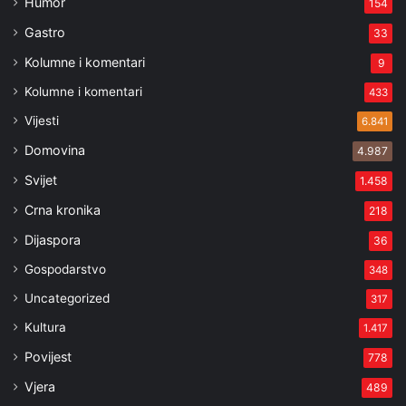
Humor
154
Gastro
33
Kolumne i komentari
9
Kolumne i komentari
433
Vijesti
6.841
Domovina
4.987
Svijet
1.458
Crna kronika
218
Dijaspora
36
Gospodarstvo
348
Uncategorized
317
Kultura
1.417
Povijest
778
Vjera
489