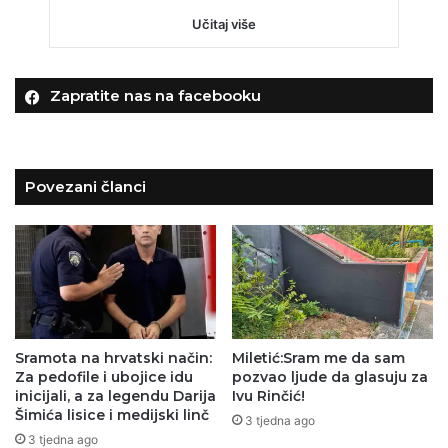
Učitaj više
Zapratite nas na facebooku
Povezani članci
Sramota na hrvatski način:
Miletić:Sram me da sam
Za pedofile i ubojice idu
pozvao ljude da glasuju za
inicijali, a za legendu Darija
Ivu Rinčić!
Šimića lisice i medijski linč
3 tjedna ago
3 tjedna ago