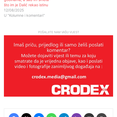
što im je Dalić rekao istinu
12/08/2025
U "Kolumne i komentari"
POŠALJITE NAM VAŠU VIJEST
Facebook
X
Messenger
WhatsApp
Telegram
Viber
Podijeli putem E-maila
Printaj