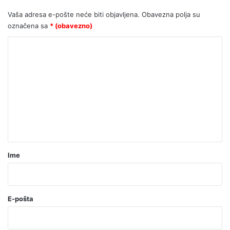
otvorila centar za pomoć silovanim
ženama, Amnesty ga proglasio
Vaša adresa e-pošte neće biti objavljena.
Obavezna polja su
“problematičnim”
označena sa
* (obavezno)
K
o
m
e
n
t
a
r
Ime
*
(
o
E-pošta
b
a