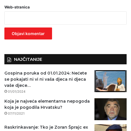
Web-stranica
v
e
z
n
o
)
NAJČITANIJE
Gospina poruka od 01.01.2024: Nećete
se pokajati ni vi ni vaša djeca ni djeca
vaše djece…
01/01/2024
Koja je najveća elementarna nepogoda
koja je pogodila Hrvatsku?
07/11/2021
Raskrinkavanje: Tko je Zoran Šprajc ex