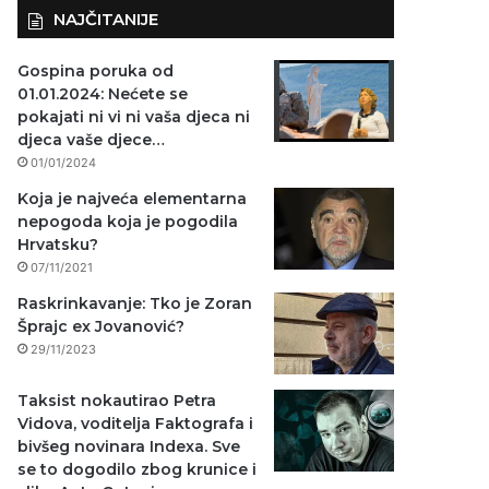
NAJČITANIJE
Gospina poruka od
01.01.2024: Nećete se
pokajati ni vi ni vaša djeca ni
djeca vaše djece…
01/01/2024
Koja je najveća elementarna
nepogoda koja je pogodila
Hrvatsku?
07/11/2021
Raskrinkavanje: Tko je Zoran
Šprajc ex Jovanović?
29/11/2023
Taksist nokautirao Petra
Vidova, voditelja Faktografa i
bivšeg novinara Indexa. Sve
se to dogodilo zbog krunice i