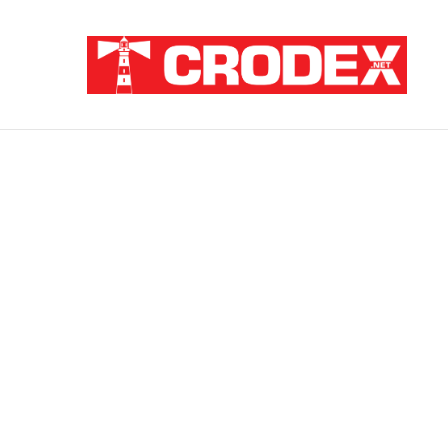
Breaking News
Pupovac i Šimpraga moraliziraju o Oluji, 