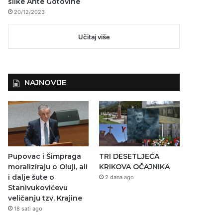
slike Ante Gotovine
20/12/2023
Učitaj više
NAJNOVIJE
Pupovac i Šimpraga
TRI DESETLJEĆA
moraliziraju o Oluji, ali
KRIKOVA OČAJNIKA
i dalje šute o
2 dana ago
Stanivukovićevu
veličanju tzv. Krajine
18 sati ago