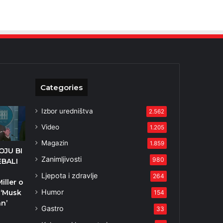
Categories
Izbor uredništva
2.562
Video
1.205
Magazin
1.859
OJU BI
Zanimljivosti
980
EBALI
Ljepota i zdravlje
264
iller o
Humor
 ‘Musk
154
an’
Gastro
33
5