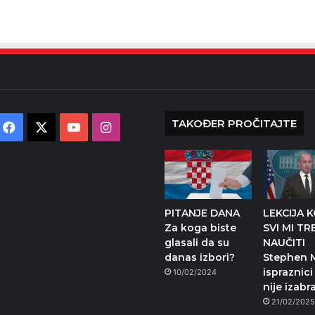
TAKOĐER PROČITAJTE
Facebook
X
YouTube
Instagram
PITANJE DANA
LEKCIJA K
Za koga biste
SVI MI TR
glasali da su
NAUČITI
danas izbori?
Stephen M
ispraznici
10/02/2024
nije izabr
21/02/202