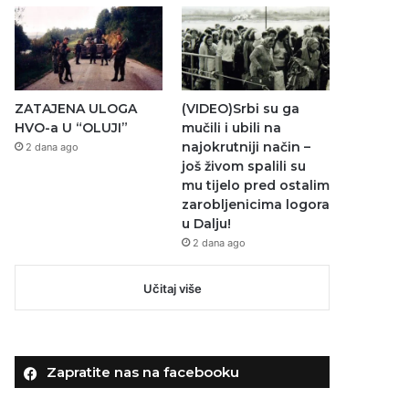
ZATAJENA ULOGA
(VIDEO)Srbi su ga
HVO-a U “OLUJI”
mučili i ubili na
najokrutniji način –
2 dana ago
još živom spalili su
mu tijelo pred ostalim
zarobljenicima logora
u Dalju!
2 dana ago
Učitaj više
Zapratite nas na facebooku