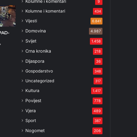
Kolumne i komentari
9
Kolumne i komentari
434
Vijesti
6.841
Domovina
4.987
PAD-
Svijet
1.458
”
Crna kronika
218
3
Dijaspora
36
Gospodarstvo
348
Uncategorized
317
Kultura
1.417
Povijest
778
Vjera
489
Sport
387
Nogomet
206