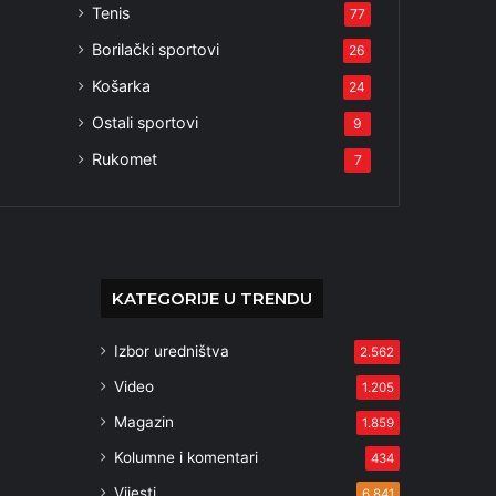
Tenis
77
Borilački sportovi
26
Košarka
24
Ostali sportovi
9
Rukomet
7
KATEGORIJE U TRENDU
Izbor uredništva
2.562
Video
1.205
Magazin
1.859
Kolumne i komentari
434
Vijesti
6.841