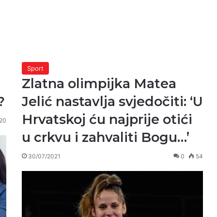
Sport
Zlatna olimpijka Matea
?
Jelić nastavlja svjedočiti: ‘U
Hrvatskoj ću najprije otići
20
u crkvu i zahvaliti Bogu…’
30/07/2021
0
54