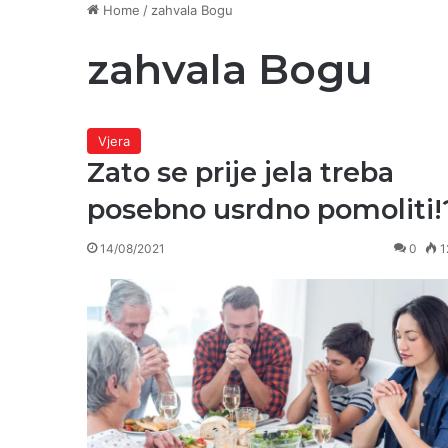
Home
/
zahvala Bogu
zahvala Bogu
Vjera
Zato se prije jela treba
posebno usrdno pomoliti!
14/08/2021
0
1