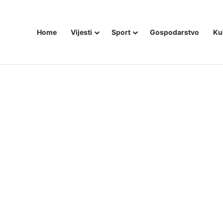
Home
Vijesti
Sport
Gospodarstvo
Ku
ali i dalje šute o Stanivukovićevu veličanju tzv. Krajine