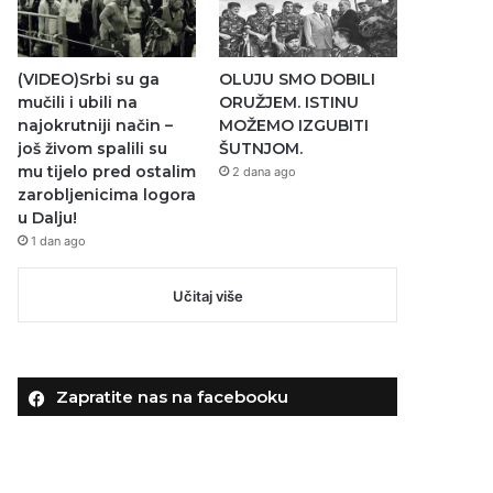
(VIDEO)Srbi su ga
OLUJU SMO DOBILI
mučili i ubili na
ORUŽJEM. ISTINU
najokrutniji način –
MOŽEMO IZGUBITI
još živom spalili su
ŠUTNJOM.
mu tijelo pred ostalim
2 dana ago
zarobljenicima logora
u Dalju!
1 dan ago
Učitaj više
Zapratite nas na facebooku