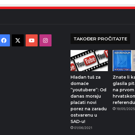
TAKOĐER PROČITAJTE
Facebook
X
YouTube
Instagram
Hladan tuš za
Znate li k
domaće
glasila pi
”youtubere”: Od
na prvom
danas moraju
hrvatsko
plaćati novi
referend
porez na zaradu
19/05/202
ostvarenu u
SAD-u!
01/06/2021