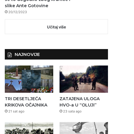
slike Ante Gotovine
20/12/2023
Učitaj više
NAJNOVIJE
TRI DESETLJEĆA
ZATAJENA ULOGA
KRIKOVA OČAJNIKA
HVO-a U “OLUJI”
21 sat ago
23 sata ago