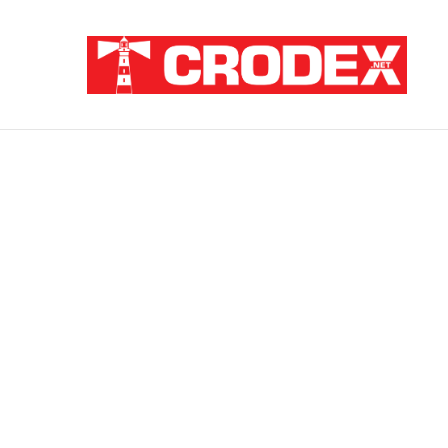
Breaking News
ZATAJENA ULOGA HVO-a U “OLUJI”