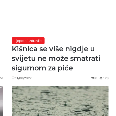
Ljepota i zdravlje
Kišnica se više nigdje u
svijetu ne može smatrati
sigurnom za piće
51
11/08/2022
0
128