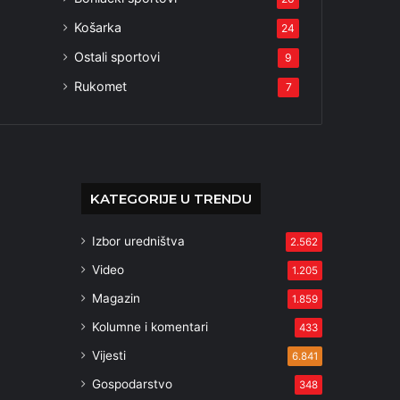
Košarka
24
Ostali sportovi
9
Rukomet
7
KATEGORIJE U TRENDU
Izbor uredništva
2.562
Video
1.205
Magazin
1.859
Kolumne i komentari
433
Vijesti
6.841
Gospodarstvo
348