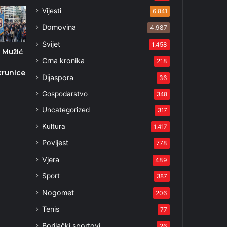
Vijesti
6.841
Domovina
4.987
Svijet
1.458
 Mužić
Crna kronika
218
krunice
Dijaspora
36
Gospodarstvo
348
Uncategorized
317
Kultura
1.417
Povijest
778
Vjera
489
Sport
387
Nogomet
206
Tenis
77
Borilački sportovi
26