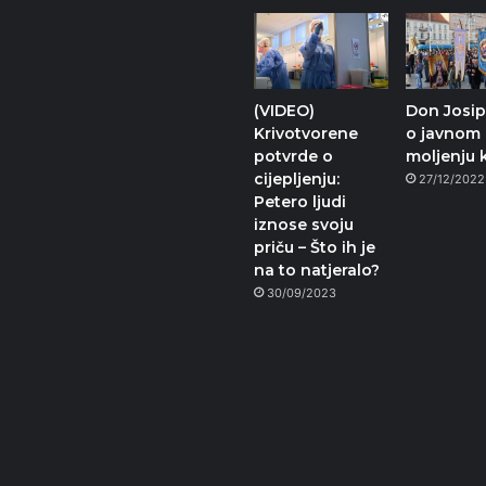
(VIDEO)
Don Josip
Krivotvorene
o javnom
potvrde o
moljenju 
cijepljenju:
27/12/2022
Petero ljudi
iznose svoju
priču – Što ih je
na to natjeralo?
30/09/2023