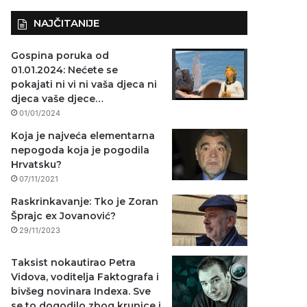
NAJČITANIJE
Gospina poruka od
01.01.2024: Nećete se
pokajati ni vi ni vaša djeca ni
djeca vaše djece…
01/01/2024
Koja je najveća elementarna
nepogoda koja je pogodila
Hrvatsku?
07/11/2021
Raskrinkavanje: Tko je Zoran
Šprajc ex Jovanović?
29/11/2023
Taksist nokautirao Petra
Vidova, voditelja Faktografa i
bivšeg novinara Indexa. Sve
se to dogodilo zbog krunice i