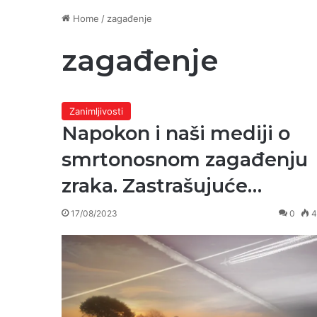
Home
/
zagađenje
zagađenje
Zanimljivosti
Napokon i naši mediji o
smrtonosnom zagađenju
zraka. Zastrašujuće…
17/08/2023
0
4