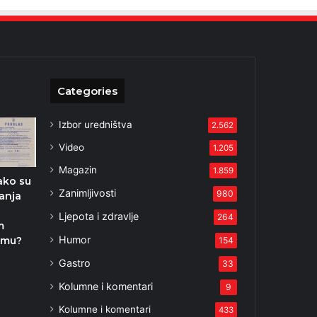
Categories
Izbor uredništva
2.562
Video
1.205
Magazin
1.859
ako su
Zanimljivosti
980
tanja
Ljepota i zdravlje
264
m
Humor
umu?
154
5
Gastro
33
Kolumne i komentari
9
Kolumne i komentari
433