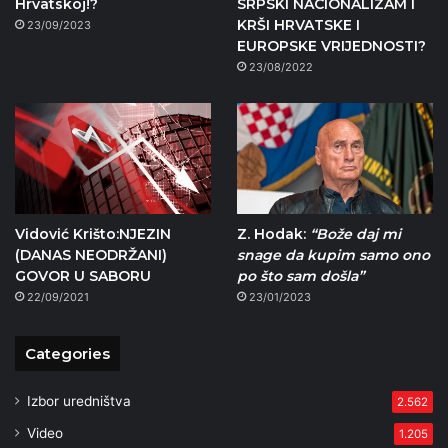
Hrvatskoj!?
SRPSKI NACIONALIZAM I
KRŠI HRVATSKE I
23/09/2023
EUROPSKE VRIJEDNOSTI?
23/08/2022
Vidović Krišto:NJEZIN
Z. Hodak:
“Bože daj mi
(DANAS NEODRŽANI)
snage da kupim samo ono
GOVOR U SABORU
po što sam došla”
22/09/2021
23/01/2023
Categories
Izbor uredništva
2.562
Video
1.205