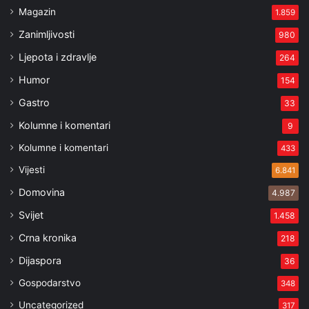
Magazin
1.859
Zanimljivosti
980
Ljepota i zdravlje
264
Humor
154
Gastro
33
Kolumne i komentari
9
Kolumne i komentari
433
Vijesti
6.841
Domovina
4.987
Svijet
1.458
Crna kronika
218
Dijaspora
36
Gospodarstvo
348
Uncategorized
317