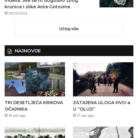
Indexa. Sve se to dogodilo zbog
krunice i slike Ante Gotovine
20/12/2023
Učitaj više
NAJNOVIJE
TRI DESETLJEĆA KRIKOVA
ZATAJENA ULOGA HVO-a
OČAJNIKA
U “OLUJI”
16 sati ago
17 sati ago