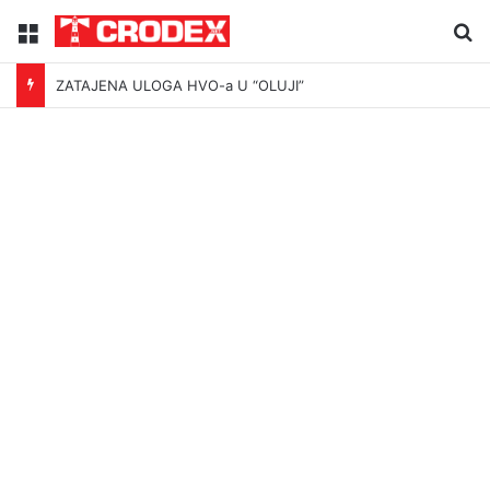
Menu
Tr
ZATAJENA ULOGA HVO-a U “OLUJI”