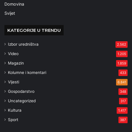
Domovina
Svijet
KATEGORIJE U TRENDU
Izbor uredništva
2.562
Video
1.205
Magazin
1.859
Kolumne i komentari
433
Vijesti
6.841
Gospodarstvo
348
Uncategorized
317
Kultura
1.417
Sport
387