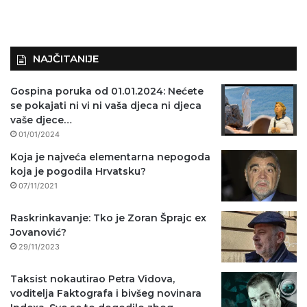
NAJČITANIJE
Gospina poruka od 01.01.2024: Nećete
se pokajati ni vi ni vaša djeca ni djeca
vaše djece…
01/01/2024
Koja je najveća elementarna nepogoda
koja je pogodila Hrvatsku?
07/11/2021
Raskrinkavanje: Tko je Zoran Šprajc ex
Jovanović?
29/11/2023
Taksist nokautirao Petra Vidova,
voditelja Faktografa i bivšeg novinara