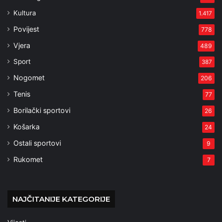
Kultura
1.417
Povijest
778
Vjera
489
Sport
387
Nogomet
206
Tenis
77
Borilački sportovi
26
Košarka
24
Ostali sportovi
9
Rukomet
7
NAJČITANIJE KATEGORIJE