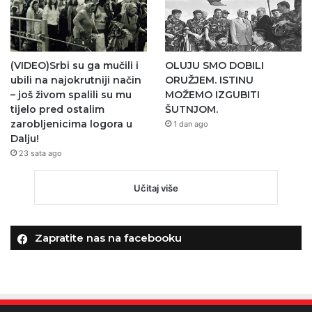
(VIDEO)Srbi su ga mučili i
OLUJU SMO DOBILI
ubili na najokrutniji način
ORUŽJEM. ISTINU
– još živom spalili su mu
MOŽEMO IZGUBITI
tijelo pred ostalim
ŠUTNJOM.
zarobljenicima logora u
1 dan ago
Dalju!
23 sata ago
Učitaj više
Zapratite nas na facebooku