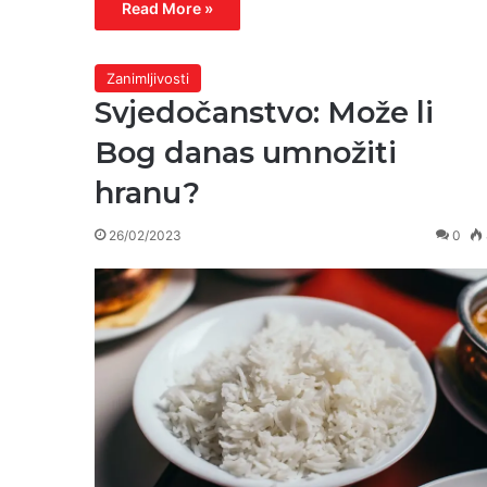
Read More »
Zanimljivosti
Svjedočanstvo: Može li
Bog danas umnožiti
hranu?
26/02/2023
0