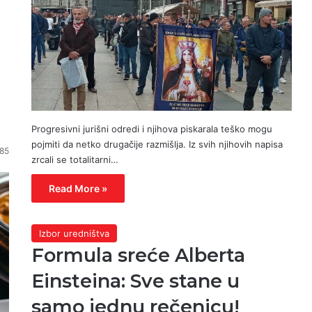
Progresivni jurišni odredi i njihova piskarala teško mogu
pojmiti da netko drugačije razmišlja. Iz svih njihovih napisa
85
zrcali se totalitarni…
Read More »
Izbor uredništva
Formula sreće Alberta
Einsteina: Sve stane u
samo jednu rečenicu!