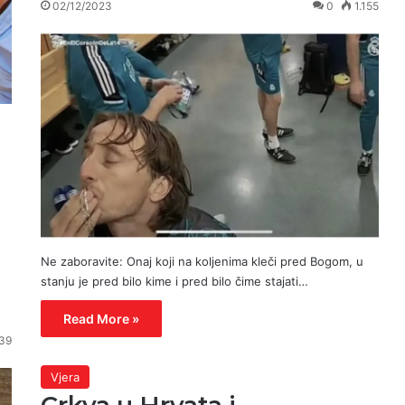
02/12/2023
0
1.155
Ne zaboravite: Onaj koji na koljenima kleči pred Bogom, u
stanju je pred bilo kime i pred bilo čime stajati…
Read More »
39
Vjera