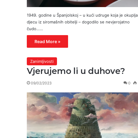
1949. godine u Španjolskoj – u kući udruge koja je okuplja
djecu iz siromašnih obitelji – dogodilo se nevjerojatno
čudo……
Read More »
Zanimljivosti
Vjerujemo li u duhove?
09/02/2023
0