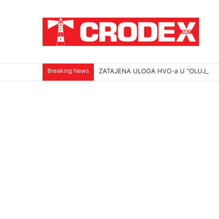
Breaking News
ZATAJENA ULOGA HVO-a U “OLUJI”