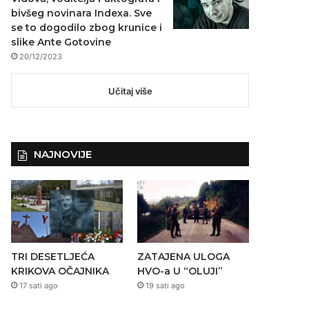
bivšeg novinara Indexa. Sve
se to dogodilo zbog krunice i
slike Ante Gotovine
20/12/2023
Učitaj više
NAJNOVIJE
TRI DESETLJEĆA
ZATAJENA ULOGA
KRIKOVA OČAJNIKA
HVO-a U “OLUJI”
17 sati ago
19 sati ago