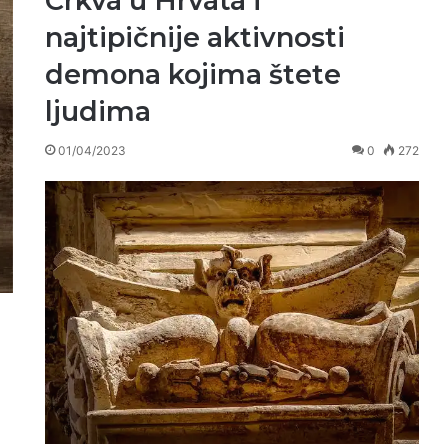
Crkva u Hrvata i
najtipičnije aktivnosti
demona kojima štete
ljudima
01/04/2023
0
272