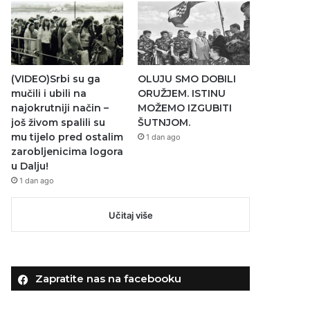
(VIDEO)Srbi su ga
OLUJU SMO DOBILI
mučili i ubili na
ORUŽJEM. ISTINU
najokrutniji način –
MOŽEMO IZGUBITI
još živom spalili su
ŠUTNJOM.
mu tijelo pred ostalim
1 dan ago
zarobljenicima logora
u Dalju!
1 dan ago
Učitaj više
Zapratite nas na facebooku