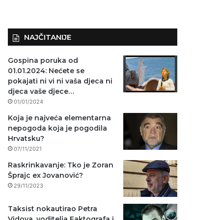
NAJČITANIJE
Gospina poruka od
01.01.2024: Nećete se
pokajati ni vi ni vaša djeca ni
djeca vaše djece…
01/01/2024
Koja je najveća elementarna
nepogoda koja je pogodila
Hrvatsku?
07/11/2021
Raskrinkavanje: Tko je Zoran
Šprajc ex Jovanović?
29/11/2023
Taksist nokautirao Petra
Vidova, voditelja Faktografa i