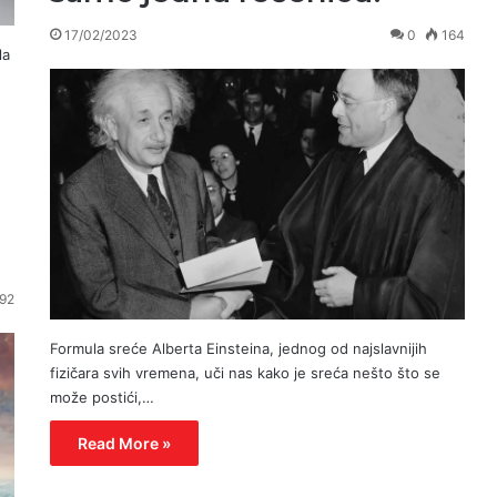
17/02/2023
0
164
la
92
Formula sreće Alberta Einsteina, jednog od najslavnijih
fizičara svih vremena, uči nas kako je sreća nešto što se
može postići,…
Read More »