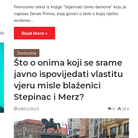
Prenosimo tekst iz knjige “Istjerivati ćemo demone” koju je
napisao Derek Prince, koja govori o temi o kojoj rijetko
možemo…
Read More »
89
Domovina
Što o onima koji se srame
javno ispovijedati vlastitu
vjeru misle blaženici
Stepinac i Merz?
09/03/2023
0
203