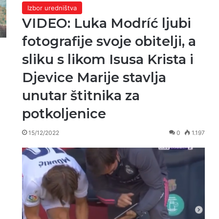
Izbor uredništva
VIDEO: Luka Modríć ljubi
fotografije svoje obitelji, a
sliku s likom Isusa Krista i
Djevice Marije stavlja
unutar štitnika za
potkoljenice
15/12/2022
0
1.197