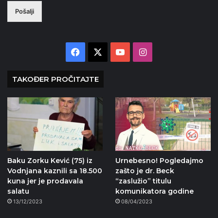
Pošalji
Facebook
X
YouTube
Instagram
TAKOĐER PROČITAJTE
Baku Zorku Kević (75) iz
Urnebesno! Pogledajmo
Vodnjana kaznili sa 18.500
zašto je dr. Beck
kuna jer je prodavala
“zaslužio” titulu
salatu
komunikatora godine
13/12/2023
08/04/2023