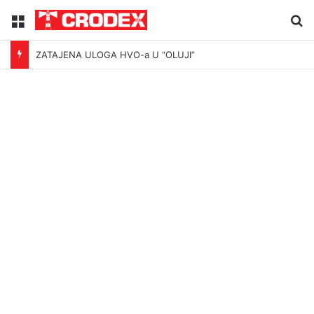
Menu
Tr
ZATAJENA ULOGA HVO-a U “OLUJI”