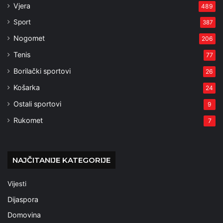
Vjera
489
Sport
387
Nogomet
206
Tenis
77
Borilački sportovi
26
Košarka
24
Ostali sportovi
9
Rukomet
7
NAJČITANIJE KATEGORIJE
Vijesti
Dijaspora
Domovina