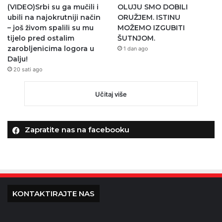
(VIDEO)Srbi su ga mučili i
OLUJU SMO DOBILI
ubili na najokrutniji način
ORUŽJEM. ISTINU
– još živom spalili su mu
MOŽEMO IZGUBITI
tijelo pred ostalim
ŠUTNJOM.
zarobljenicima logora u
1 dan ago
Dalju!
20 sati ago
Učitaj više
Zapratite nas na facebooku
KONTAKTIRAJTE NAS