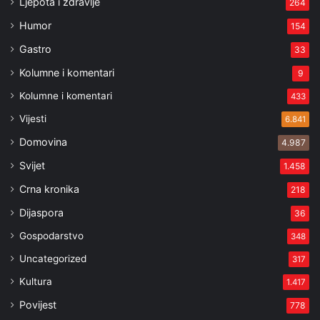
Ljepota i zdravlje
264
Humor
154
Gastro
33
Kolumne i komentari
9
Kolumne i komentari
433
Vijesti
6.841
Domovina
4.987
Svijet
1.458
Crna kronika
218
Dijaspora
36
Gospodarstvo
348
Uncategorized
317
Kultura
1.417
Povijest
778