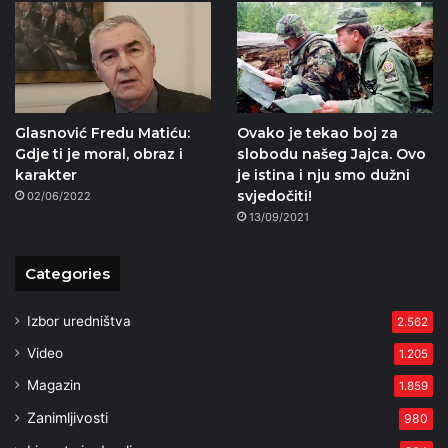
Glasnović Fredu Matiću:
Ovako je tekao boj za
Gdje ti je moral, obraz i
slobodu našeg Jajca. Ovo
karakter
je istina i nju smo dužni
svjedočiti!
02/06/2022
13/09/2021
Categories
Izbor uredništva
2.562
Video
1.205
Magazin
1.859
Zanimljivosti
980