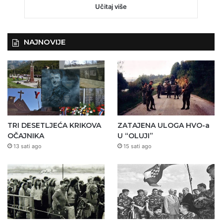
Učitaj više
NAJNOVIJE
TRI DESETLJEĆA KRIKOVA
ZATAJENA ULOGA HVO-a
OČAJNIKA
U “OLUJI”
13 sati ago
15 sati ago