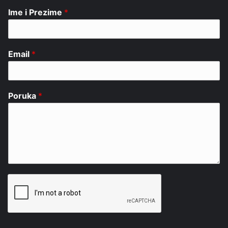
Ime i Prezime
*
Email
*
Poruka
*