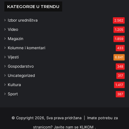
KATEGORIJE U TRENDU
Izbor uredništva
2.562
Video
1.205
Magazin
1.859
Kolumne i komentari
433
Vijesti
6.841
Gospodarstvo
348
Uncategorized
317
Kultura
1.417
Sport
387
© Copyright 2026, Sva prava pridržana |
Imate potrebu za
stranicom? Javite nam se KLIKOM .