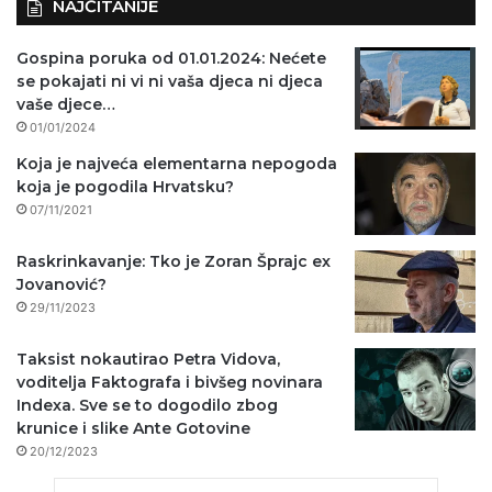
NAJČITANIJE
Gospina poruka od 01.01.2024: Nećete
se pokajati ni vi ni vaša djeca ni djeca
vaše djece…
01/01/2024
Koja je najveća elementarna nepogoda
koja je pogodila Hrvatsku?
07/11/2021
Raskrinkavanje: Tko je Zoran Šprajc ex
Jovanović?
29/11/2023
Taksist nokautirao Petra Vidova,
voditelja Faktografa i bivšeg novinara
Indexa. Sve se to dogodilo zbog
krunice i slike Ante Gotovine
20/12/2023