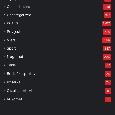
Gospodarstvo
348
Uncategorized
317
Kultura
1.417
Povijest
778
Vjera
489
Sport
387
Nogomet
206
Tenis
77
Borilački sportovi
26
Košarka
24
Ostali sportovi
9
Rukomet
7