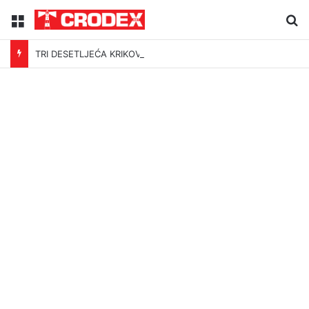
Menu
Tr
TRI DESETLJEĆA KRIKOVA OČAJNIKA