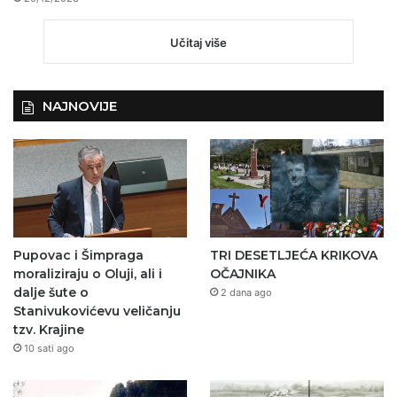
Učitaj više
NAJNOVIJE
Pupovac i Šimpraga
TRI DESETLJEĆA KRIKOVA
moraliziraju o Oluji, ali i
OČAJNIKA
dalje šute o
2 dana ago
Stanivukovićevu veličanju
tzv. Krajine
10 sati ago