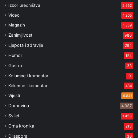
Izbor uredništva
2.562
Video
1.205
Magazin
1.859
Zanimljivosti
980
Ljepota i zdravlje
264
Humor
154
Gastro
33
Kolumne i komentari
9
Kolumne i komentari
434
Vijesti
6.841
Domovina
4.987
Svijet
1.458
Crna kronika
218
Dijaspora
36