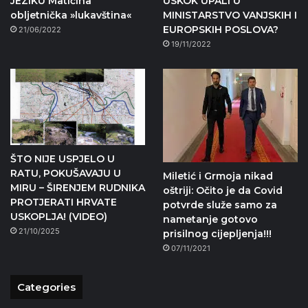
JEZIKU Matičina
USKOK UPALI U
obljetnička »lukavština«
MINISTARSTVO VANJSKIH I
EUROPSKIH POSLOVA?
21/06/2022
19/11/2022
ŠTO NIJE USPJELO U
RATU, POKUŠAVAJU U
Miletić i Grmoja nikad
MIRU – ŠIRENJEM RUDNIKA
oštriji: Očito je da Covid
PROTJERATI HRVATE
potvrde služe samo za
USKOPLJA! (VIDEO)
nametanje gotovo
21/10/2025
prisilnog cijepljenja!!!
07/11/2021
Categories