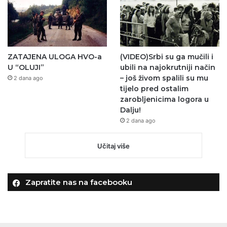
ZATAJENA ULOGA HVO-a
(VIDEO)Srbi su ga mučili i
U “OLUJI”
ubili na najokrutniji način
– još živom spalili su mu
2 dana ago
tijelo pred ostalim
zarobljenicima logora u
Dalju!
2 dana ago
Učitaj više
Zapratite nas na facebooku