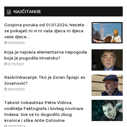
NAJČITANIJE
Gospina poruka od 01.01.2024: Nećete
se pokajati ni vi ni vaša djeca ni djeca
vaše djece…
01/01/2024
Koja je najveća elementarna nepogoda
koja je pogodila Hrvatsku?
07/11/2021
Raskrinkavanje: Tko je Zoran Šprajc ex
Jovanović?
29/11/2023
Taksist nokautirao Petra Vidova,
voditelja Faktografa i bivšeg novinara
Indexa. Sve se to dogodilo zbog
krunice i slike Ante Gotovine
20/12/2023