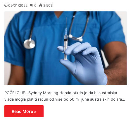
09/01/2022
0
2.503
POČELO JE…Sydney Morning Herald otkrio je da bi australska
vlada mogla platiti račun od više od 50 milijuna australskih dolara…
Read More »