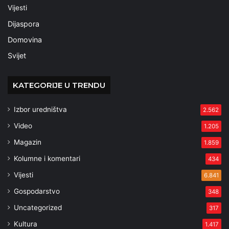
Vijesti
Dijaspora
Domovina
Svijet
KATEGORIJE U TRENDU
Izbor uredništva
2.562
Video
1.205
Magazin
1.859
Kolumne i komentari
434
Vijesti
6.841
Gospodarstvo
348
Uncategorized
317
Kultura
1.417