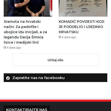
Sramota na hrvatski
KOMADIĆ POVIJESTI KOJI
način: Za pedofile i
JE PODIJELIO I UJEDINIO
ubojice idu inicijali, a za
HRVATSKU
legendu Darija Šimića
4 dana ago
lisice i medijski linč
4 dana ago
Učitaj više
Zapratite nas na facebooku
KONTAKTIRAJTE NAS