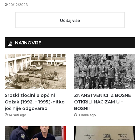
20/12/2023
Učitaj više
NAJNOVIJE
Srpski zločini u općini
ZNANSTVENICI IZ BOSNE
Odžak (1992. – 1995.)-nitko
OTKRILI NACIZAM U –
još nije odgovarao
BOSNI!
14 sati ago
3 dana ago