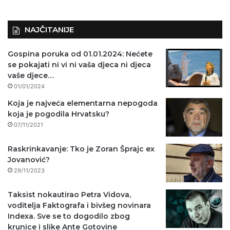
NAJČITANIJE
Gospina poruka od 01.01.2024: Nećete
se pokajati ni vi ni vaša djeca ni djeca
vaše djece…
01/01/2024
Koja je najveća elementarna nepogoda
koja je pogodila Hrvatsku?
07/11/2021
Raskrinkavanje: Tko je Zoran Šprajc ex
Jovanović?
29/11/2023
Taksist nokautirao Petra Vidova,
voditelja Faktografa i bivšeg novinara
Indexa. Sve se to dogodilo zbog
krunice i slike Ante Gotovine