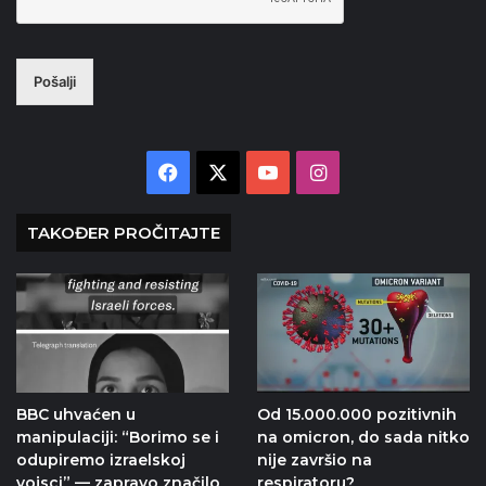
Pošalji
Facebook
X
YouTube
Instagram
TAKOĐER PROČITAJTE
BBC uhvaćen u
Od 15.000.000 pozitivnih
manipulaciji: “Borimo se i
na omicron, do sada nitko
odupiremo izraelskoj
nije završio na
vojsci” — zapravo značilo
respiratoru?