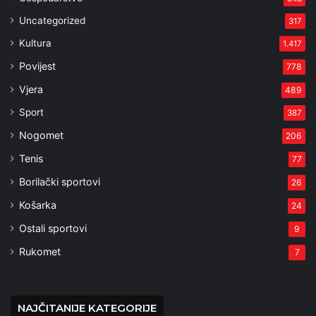
Uncategorized
317
Kultura
1.417
Povijest
778
Vjera
489
Sport
387
Nogomet
206
Tenis
77
Borilački sportovi
26
Košarka
24
Ostali sportovi
9
Rukomet
7
NAJČITANIJE KATEGORIJE