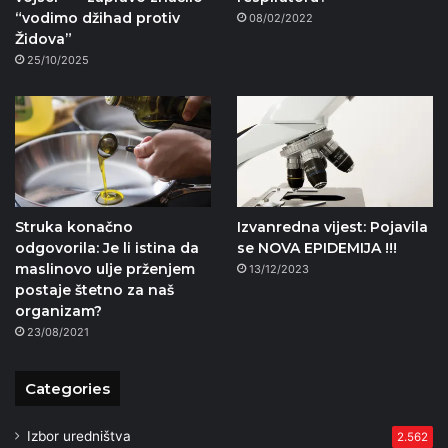
“vodimo džihad protiv
08/02/2022
Židova”
25/10/2025
Struka konačno
Izvanredna vijest: Pojavila
odgovorila: Je li istina da
se NOVA EPIDEMIJA !!!
maslinovo ulje prženjem
13/12/2023
postaje štetno za naš
organizam?
23/08/2021
Categories
Izbor uredništva
2.562