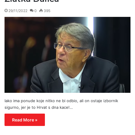
29/11/2022
0
395
Iako ima ponude koje nitko ne bi odbio, ali on ostaje izbornik
sigurno, jer je to Hrvat s dna kace!…
Read More »