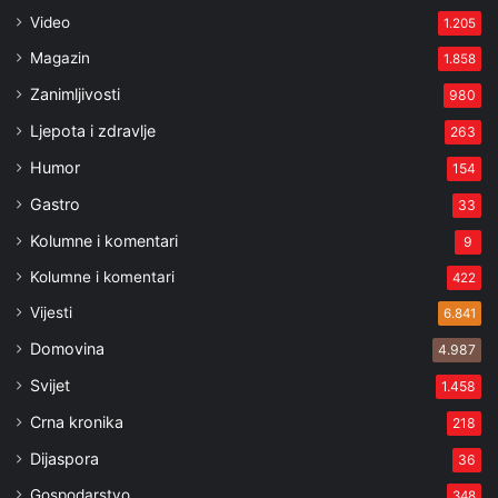
Video
1.205
Magazin
1.858
Zanimljivosti
980
Ljepota i zdravlje
263
Humor
154
Gastro
33
Kolumne i komentari
9
Kolumne i komentari
422
Vijesti
6.841
Domovina
4.987
Svijet
1.458
Crna kronika
218
Dijaspora
36
Gospodarstvo
348