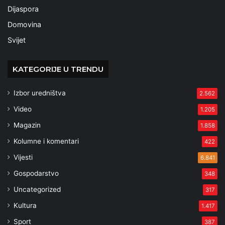
Dijaspora
Domovina
Svijet
KATEGORIJE U TRENDU
Izbor uredništva
2.562
Video
1.205
Magazin
1.858
Kolumne i komentari
422
Vijesti
6.841
Gospodarstvo
348
Uncategorized
317
Kultura
1.417
Sport
387