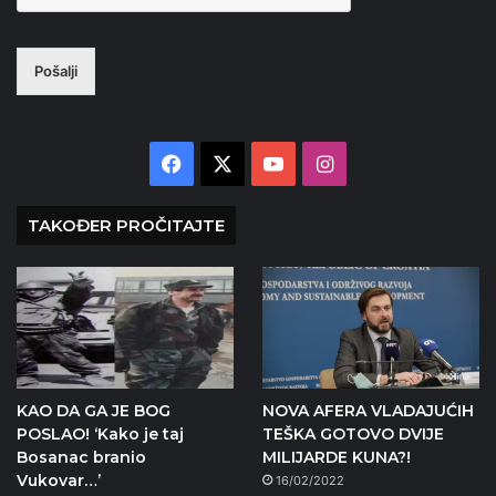
Pošalji
Facebook
X
YouTube
Instagram
TAKOĐER PROČITAJTE
KAO DA GA JE BOG
NOVA AFERA VLADAJUĆIH
POSLAO! ‘Kako je taj
TEŠKA GOTOVO DVIJE
Bosanac branio
MILIJARDE KUNA?!
Vukovar…’
16/02/2022