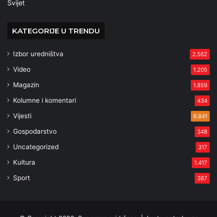
Svijet
KATEGORIJE U TRENDU
Izbor uredništva
2.562
Video
1.205
Magazin
1.859
Kolumne i komentari
434
Vijesti
6.841
Gospodarstvo
348
Uncategorized
317
Kultura
1.417
Sport
387