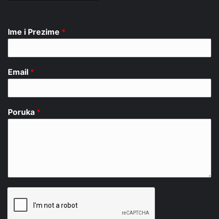
Ime i Prezime
*
Email
*
Poruka
*