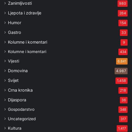
Zanimljivosti
980
Ljepota i zdravlje
264
Humor
154
Gastro
33
Kolumne i komentari
9
Kolumne i komentari
434
Vijesti
6.841
Domovina
4.987
Svijet
1.458
Crna kronika
218
Dijaspora
36
Gospodarstvo
348
Uncategorized
317
Kultura
1.417