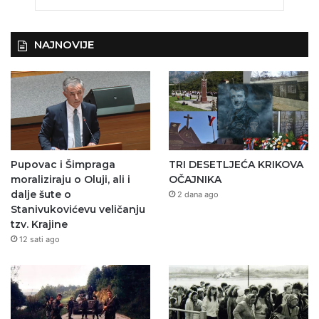
NAJNOVIJE
Pupovac i Šimpraga
TRI DESETLJEĆA KRIKOVA
moraliziraju o Oluji, ali i
OČAJNIKA
dalje šute o
2 dana ago
Stanivukovićevu veličanju
tzv. Krajine
12 sati ago