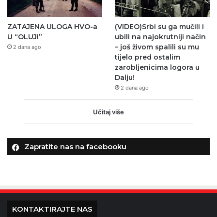
ZATAJENA ULOGA HVO-a
(VIDEO)Srbi su ga mučili i
U “OLUJI”
ubili na najokrutniji način
– još živom spalili su mu
2 dana ago
tijelo pred ostalim
zarobljenicima logora u
Dalju!
2 dana ago
Učitaj više
Zapratite nas na facebooku
KONTAKTIRAJTE NAS