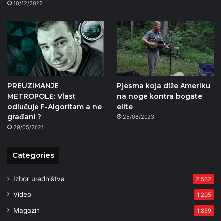
10/12/2022
PREUZIMANJE
Pjesma koja diže Ameriku
METROPOLE: Vlast
na noge kontra bogate
odlučuje F-Algoritam a ne
elite
građani ?
25/08/2023
29/05/2021
Categories
Izbor uredništva
2.562
Video
1.205
Magazin
1.859