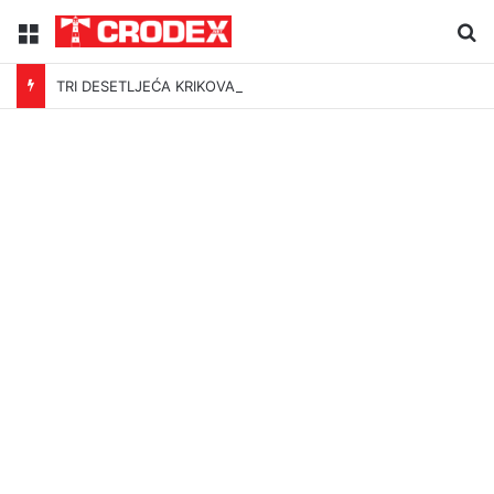
Menu
Tr
TRI DESETLJEĆA KRIKOVA OČAJNIKA