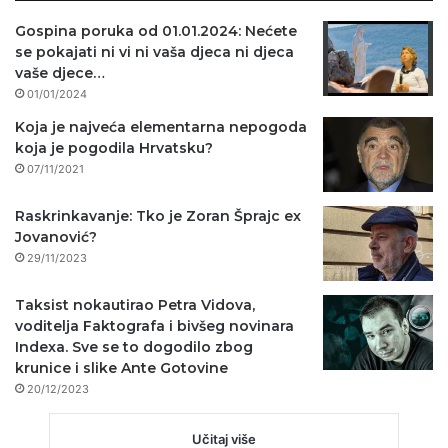
Gospina poruka od 01.01.2024: Nećete
se pokajati ni vi ni vaša djeca ni djeca
vaše djece…
01/01/2024
Koja je najveća elementarna nepogoda
koja je pogodila Hrvatsku?
07/11/2021
Raskrinkavanje: Tko je Zoran Šprajc ex
Jovanović?
29/11/2023
Taksist nokautirao Petra Vidova,
voditelja Faktografa i bivšeg novinara
Indexa. Sve se to dogodilo zbog
krunice i slike Ante Gotovine
20/12/2023
Učitaj više