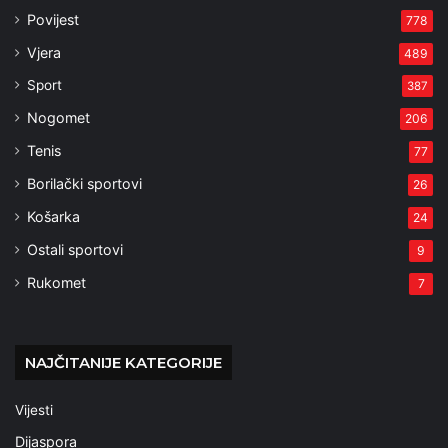
Povijest
778
Vjera
489
Sport
387
Nogomet
206
Tenis
77
Borilački sportovi
26
Košarka
24
Ostali sportovi
9
Rukomet
7
NAJČITANIJE KATEGORIJE
Vijesti
Dijaspora