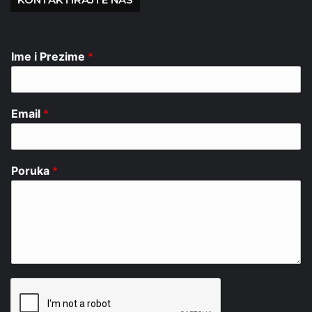
Ime i Prezime
*
Email
*
Poruka
*