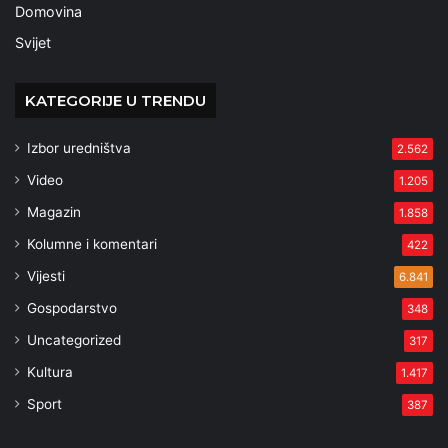
Domovina
Svijet
KATEGORIJE U TRENDU
Izbor uredništva
2.562
Video
1.205
Magazin
1.858
Kolumne i komentari
422
Vijesti
6.841
Gospodarstvo
348
Uncategorized
317
Kultura
1.417
Sport
387