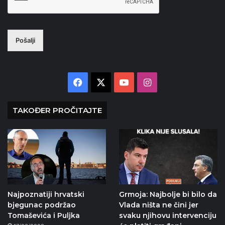
Pošalji
Facebook
X
YouTube
Instagram
TAKOĐER PROČITAJTE
Najpoznatiji hrvatski
Grmoja: Najbolje bi bilo da
bjegunac podržao
Vlada ništa ne čini jer
Tomaševića i Puljka
svaku njihovu intervenciju