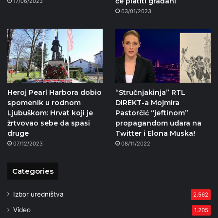
će platiti građani
17/06/2023
03/01/2023
Heroj Pearl Harbora dobio
“Stručnjakinja” RTL
spomenik u rodnom
DIREKT-a Mojmira
Ljubuškom: Hrvat koji je
Pastorčić “jeftinom”
žrtvovao sebe da spasi
propagandom udara na
druge
Twitter i Elona Muska!
07/12/2023
08/11/2022
Categories
Izbor uredništva
2.562
Video
1.205