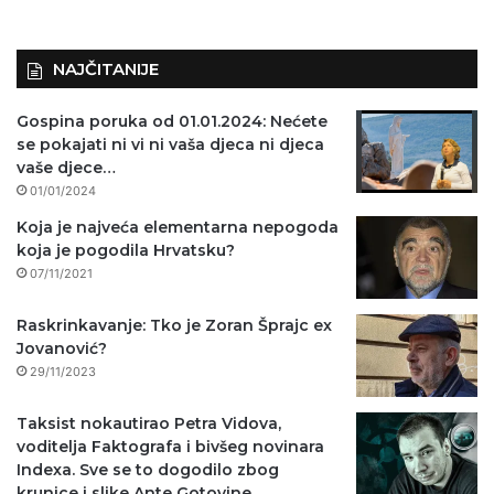
NAJČITANIJE
Gospina poruka od 01.01.2024: Nećete
se pokajati ni vi ni vaša djeca ni djeca
vaše djece…
01/01/2024
Koja je najveća elementarna nepogoda
koja je pogodila Hrvatsku?
07/11/2021
Raskrinkavanje: Tko je Zoran Šprajc ex
Jovanović?
29/11/2023
Taksist nokautirao Petra Vidova,
voditelja Faktografa i bivšeg novinara
Indexa. Sve se to dogodilo zbog
krunice i slike Ante Gotovine