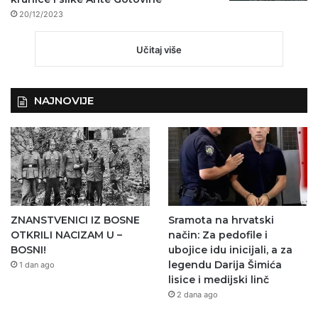
20/12/2023
Učitaj više
NAJNOVIJE
ZNANSTVENICI IZ BOSNE
Sramota na hrvatski
OTKRILI NACIZAM U –
način: Za pedofile i
BOSNI!
ubojice idu inicijali, a za
legendu Darija Šimića
1 dan ago
lisice i medijski linč
2 dana ago