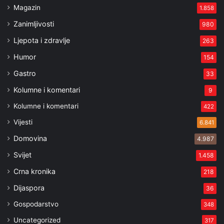
Magazin
1.858
Zanimljivosti
980
Ljepota i zdravlje
263
Humor
154
Gastro
33
Kolumne i komentari
9
Kolumne i komentari
422
Vijesti
6.841
Domovina
4.987
Svijet
1.458
Crna kronika
218
Dijaspora
36
Gospodarstvo
348
Uncategorized
317