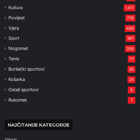
Kultura
1.417
Povijest
778
Vjera
489
Sport
387
Nogomet
206
Tenis
77
Borilački sportovi
26
Košarka
24
Ostali sportovi
9
Rukomet
7
NAJČITANIJE KATEGORIJE
Vijesti