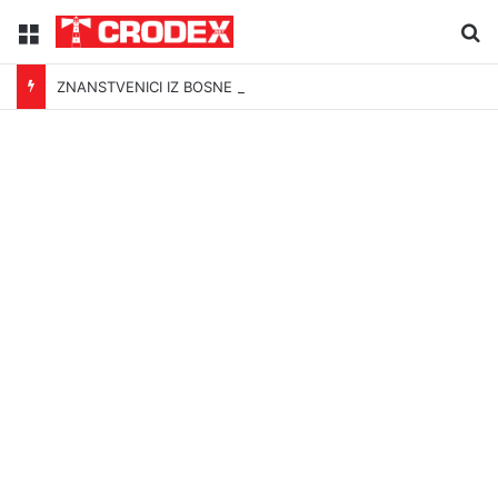
Menu
Tr
ZNANSTVENICI IZ BOSNE OTKRILI NACIZAM U – BOSNI!