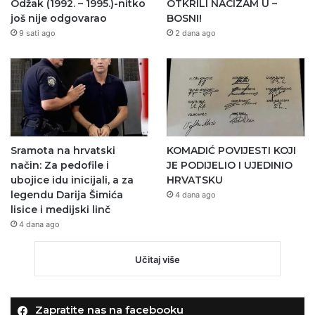
Odžak (1992. – 1995.)-nitko
OTKRILI NACIZAM U –
još nije odgovarao
BOSNI!
9 sati ago
2 dana ago
Sramota na hrvatski
KOMADIĆ POVIJESTI KOJI
način: Za pedofile i
JE PODIJELIO I UJEDINIO
ubojice idu inicijali, a za
HRVATSKU
legendu Darija Šimića
4 dana ago
lisice i medijski linč
4 dana ago
Učitaj više
Zapratite nas na facebooku