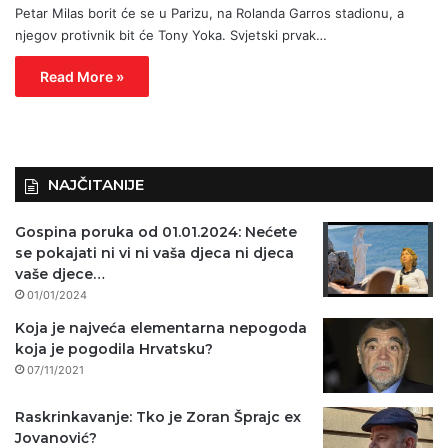
Petar Milas borit će se u Parizu, na Rolanda Garros stadionu, a
njegov protivnik bit će Tony Yoka. Svjetski prvak…
Read More »
NAJČITANIJE
Gospina poruka od 01.01.2024: Nećete
se pokajati ni vi ni vaša djeca ni djeca
vaše djece…
01/01/2024
Koja je najveća elementarna nepogoda
koja je pogodila Hrvatsku?
07/11/2021
Raskrinkavanje: Tko je Zoran Šprajc ex
Jovanović?