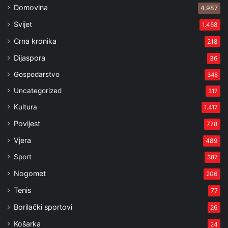
Domovina
4.987
Svijet
1.458
Crna kronika
218
Dijaspora
36
Gospodarstvo
348
Uncategorized
317
Kultura
1.417
Povijest
778
Vjera
489
Sport
387
Nogomet
206
Tenis
77
Borilački sportovi
26
Košarka
24