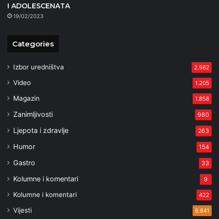
I ADOLESCENATA
19/02/2023
Categories
Izbor uredništva
2.562
Video
1.205
Magazin
1.858
Zanimljivosti
980
Ljepota i zdravlje
263
Humor
154
Gastro
33
Kolumne i komentari
9
Kolumne i komentari
422
Vijesti
6.841