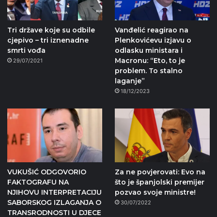
Tri države koje su odbile
Vanđelić reagirao na
cjepivo – tri iznenadne
Plenkovićevu izjavu o
smrti vođa
odlasku ministara i
Macronu: “Eto, to je
29/07/2021
problem. To stalno
laganje”
18/12/2023
VUKUŠIĆ ODGOVORIO
Za ne povjerovati: Evo na
FAKTOGRAFU NA
što je španjolski premijer
NJIHOVU INTERPRETACIJU
pozvao svoje ministre!
SABORSKOG IZLAGANJA O
30/07/2022
TRANSRODNOSTI U DJECE