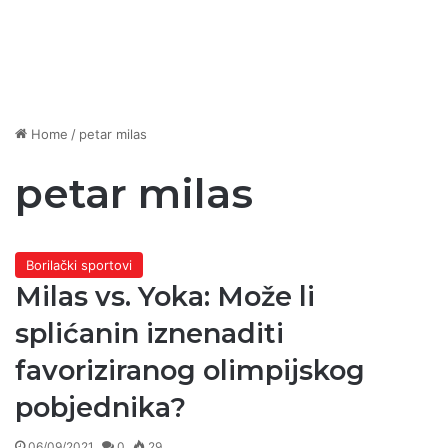
Home
/
petar milas
petar milas
Borilački sportovi
Milas vs. Yoka: Može li
splićanin iznenaditi
favoriziranog olimpijskog
pobjednika?
06/09/2021
0
29