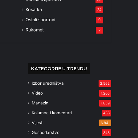
Košarka
24
Ostali sportovi
9
Rukomet
7
KATEGORIJE U TRENDU
Izbor uredništva
2.562
Video
1.205
Magazin
1.859
Kolumne i komentari
433
Vijesti
6.841
Gospodarstvo
348