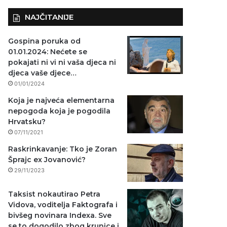
NAJČITANIJE
Gospina poruka od
01.01.2024: Nećete se
pokajati ni vi ni vaša djeca ni
djeca vaše djece…
01/01/2024
Koja je najveća elementarna
nepogoda koja je pogodila
Hrvatsku?
07/11/2021
Raskrinkavanje: Tko je Zoran
Šprajc ex Jovanović?
29/11/2023
Taksist nokautirao Petra
Vidova, voditelja Faktografa i
bivšeg novinara Indexa. Sve
se to dogodilo zbog krunice i