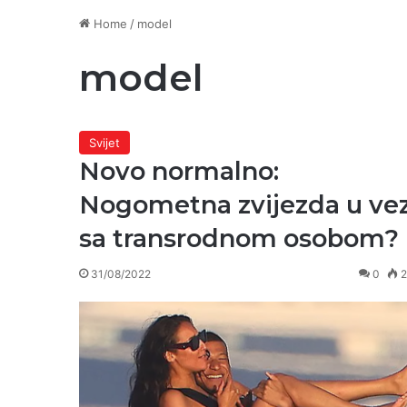
Home
/
model
model
Svijet
Novo normalno:
Nogometna zvijezda u vez
sa transrodnom osobom?
31/08/2022
0
2