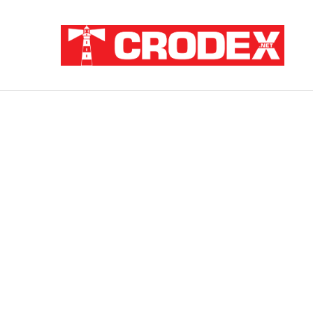
Breaking News
ZATAJENA ULOGA HVO-a U “OLUJI”