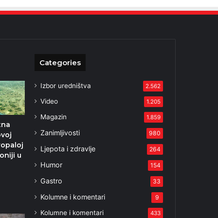
Categories
Izbor uredništva
2.562
Video
1.205
Magazin
1.859
tna
Zanimljivosti
980
ovoj
ropaloj
Ljepota i zdravlje
264
oniji u
Humor
154
Gastro
33
Kolumne i komentari
9
Kolumne i komentari
433