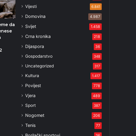
Vijesti
6.841
Domovina
4.987
jeme da
Svijet
1.458
enese
Crna kronika
218
a
Dijaspora
36
2
Gospodarstvo
348
Uncategorized
317
Kultura
1.417
Povijest
778
Vjera
489
Sport
387
Nogomet
206
Tenis
77
Borilački sportovi
26