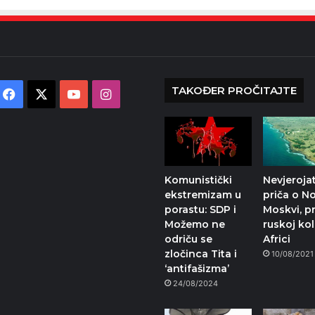
TAKOĐER PROČITAJTE
Facebook
X
YouTube
Instagram
Komunistički
Nevjeroja
ekstremizam u
priča o N
porastu: SDP i
Moskvi, p
Možemo ne
ruskoj kol
odriču se
Africi
zločinca Tita i
10/08/2021
‘antifašizma’
24/08/2024