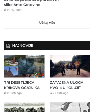
slike Ante Gotovine
20/12/2023
Učitaj više
NAJNOVIJE
TRI DESETLJEĆA
ZATAJENA ULOGA
KRIKOVA OČAJNIKA
HVO-a U “OLUJI”
20 sati ago
22 sata ago