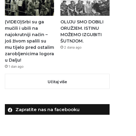
(VIDEO)Srbi su ga
OLUJU SMO DOBILI
mučili i ubili na
ORUŽJEM. ISTINU
najokrutniji način –
MOŽEMO IZGUBITI
još živom spalili su
ŠUTNJOM.
mu tijelo pred ostalim
2 dana ago
zarobljenicima logora
u Dalju!
1 dan ago
Učitaj više
Zapratite nas na facebooku