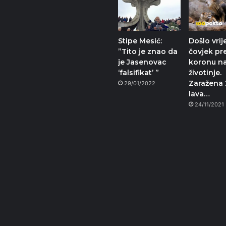
Stipe Mesić:
Došlo vri
”Tito je znao da
čovjek pr
je Jasenovac
koronu n
‘falsifikat’ ”
životinje.
Zaražena 
29/01/2022
lava…
24/11/2021