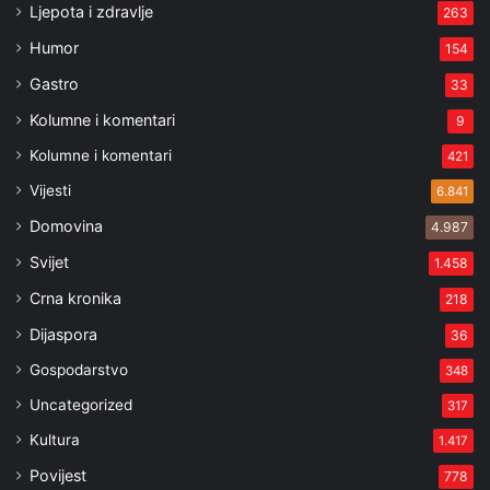
Ljepota i zdravlje
263
Humor
154
Gastro
33
Kolumne i komentari
9
Kolumne i komentari
421
Vijesti
6.841
Domovina
4.987
Svijet
1.458
Crna kronika
218
Dijaspora
36
Gospodarstvo
348
Uncategorized
317
Kultura
1.417
Povijest
778