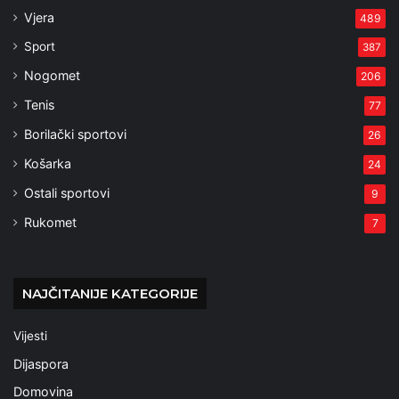
Vjera
489
Sport
387
Nogomet
206
Tenis
77
Borilački sportovi
26
Košarka
24
Ostali sportovi
9
Rukomet
7
NAJČITANIJE KATEGORIJE
Vijesti
Dijaspora
Domovina