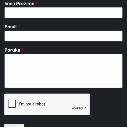
Ime i Prezime
*
Email
*
Poruka
*