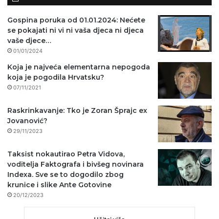
Gospina poruka od 01.01.2024: Nećete
se pokajati ni vi ni vaša djeca ni djeca
vaše djece…
01/01/2024
Koja je najveća elementarna nepogoda
koja je pogodila Hrvatsku?
07/11/2021
Raskrinkavanje: Tko je Zoran Šprajc ex
Jovanović?
29/11/2023
Taksist nokautirao Petra Vidova,
voditelja Faktografa i bivšeg novinara
Indexa. Sve se to dogodilo zbog
krunice i slike Ante Gotovine
20/12/2023