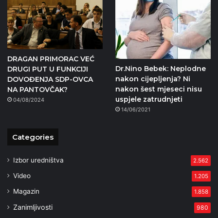
DRAGAN PRIMORAC VEĆ
Dr.Nino Bebek: Neplodne
DRUGI PUT U FUNKCIJI
nakon cijepljenja? Ni
DOVOĐENJA SDP-OVCA
nakon šest mjeseci nisu
NA PANTOVČAK?
uspjele zatrudnjeti
04/08/2024
14/06/2021
Categories
Izbor uredništva
2.562
Video
1.205
Magazin
1.858
Zanimljivosti
980