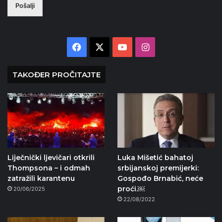
Pošalji
Facebook
X
YouTube
Instagram
TAKOĐER PROČITAJTE
Liječnički ljevičari otkrili
Luka Mišetić bahatoj
Thompsona – i odmah
srbijanskoj premijerki:
zatražili karantenu
Gospođo Brnabić, neće
proći.￼
20/06/2025
22/08/2022