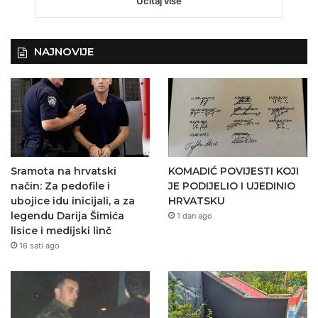
Učitaj više
NAJNOVIJE
Sramota na hrvatski
KOMADIĆ POVIJESTI KOJI
način: Za pedofile i
JE PODIJELIO I UJEDINIO
ubojice idu inicijali, a za
HRVATSKU
legendu Darija Šimića
1 dan ago
lisice i medijski linč
16 sati ago