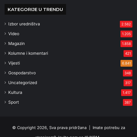
KATEGORIJE U TRENDU
Izbor uredništva
2.562
Video
1.205
Magazin
1.858
Kolumne i komentari
421
Vijesti
6.841
Gospodarstvo
348
Uncategorized
317
Kultura
1.417
Sport
387
© Copyright 2026, Sva prava pridržana |
Imate potrebu za