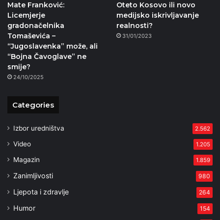
Mate Franković:
Oteto Kosovo ili novo
Licemjerje
medijsko iskrivljavanje
gradonačelnika
realnosti?
Tomaševića –
31/01/2023
“Jugoslavenka” može, ali
“Bojna Čavoglave” ne
smije?
24/10/2025
Categories
Izbor uredništva
2.562
Video
1.205
Magazin
1.859
Zanimljivosti
980
Ljepota i zdravlje
264
Humor
154