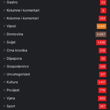
Gastro
33
Kolumne i komentari
9
Kolumne i komentari
434
Vijesti
6.841
Domovina
4.987
Svijet
1.458
Crna kronika
218
Dijaspora
36
Gospodarstvo
348
Uncategorized
317
Kultura
1.417
Povijest
778
Vjera
489
Sport
387