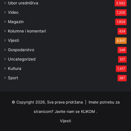
Izbor uredništva
2.562
Video
1.205
Magazin
1.859
Kolumne i komentari
434
Vijesti
6.841
Gospodarstvo
348
Uncategorized
317
Kultura
1.417
Sport
387
© Copyright 2026, Sva prava pridržana |
Imate potrebu za
stranicom? Javite nam se KLIKOM .
Vijesti