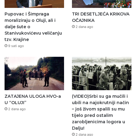
Pupovac i Šimpraga
TRI DESETLJEĆA KRIKOVA
moraliziraju o Oluji, ali i
OČAJNIKA
dalje šute o
2 dana ago
Stanivukovićevu veličanju
tzv. Krajine
9 sati ago
ZATAJENA ULOGA HVO-a
(VIDEO)Srbi su ga mučili i
U “OLUJI”
ubili na najokrutniji način
– još živom spalili su mu
2 dana ago
tijelo pred ostalim
zarobljenicima logora u
Dalju!
2 dana ago