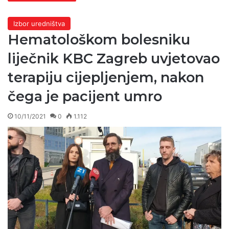
Izbor uredništva
Hematološkom bolesniku
liječnik KBC Zagreb uvjetovao
terapiju cijepljenjem, nakon
čega je pacijent umro
10/11/2021
0
1.112