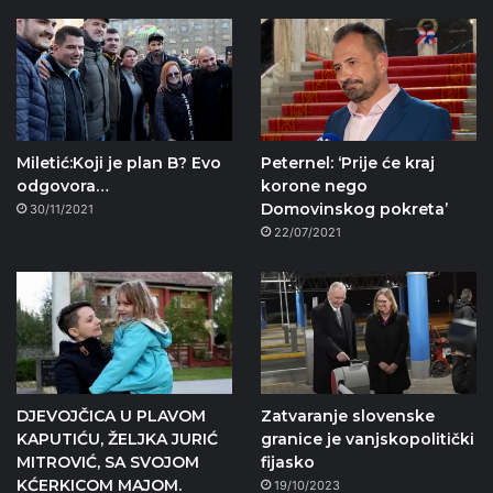
Miletić:Koji je plan B? Evo
Peternel: ‘Prije će kraj
odgovora…
korone nego
Domovinskog pokreta’
30/11/2021
22/07/2021
DJEVOJČICA U PLAVOM
Zatvaranje slovenske
KAPUTIĆU, ŽELJKA JURIĆ
granice je vanjskopolitički
MITROVIĆ, SA SVOJOM
fijasko
KĆERKICOM MAJOM.
19/10/2023