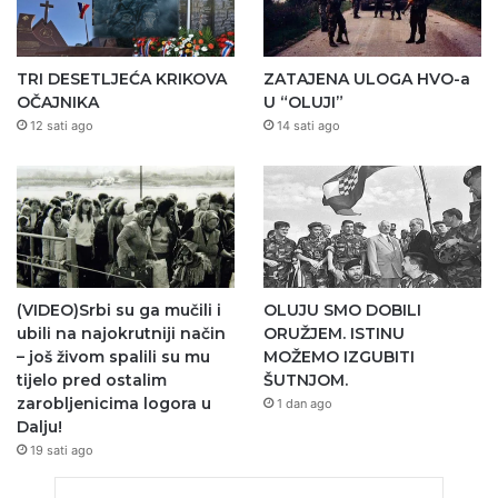
TRI DESETLJEĆA KRIKOVA
ZATAJENA ULOGA HVO-a
OČAJNIKA
U “OLUJI”
12 sati ago
14 sati ago
(VIDEO)Srbi su ga mučili i
OLUJU SMO DOBILI
ubili na najokrutniji način
ORUŽJEM. ISTINU
– još živom spalili su mu
MOŽEMO IZGUBITI
tijelo pred ostalim
ŠUTNJOM.
zarobljenicima logora u
1 dan ago
Dalju!
19 sati ago