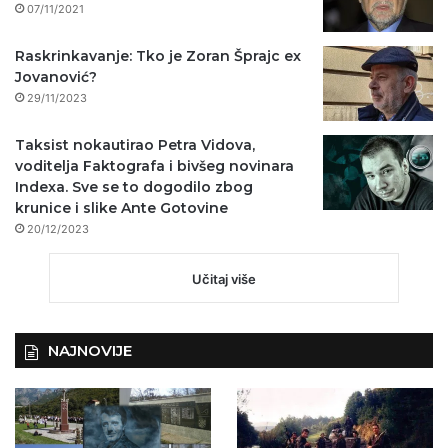
07/11/2021
Raskrinkavanje: Tko je Zoran Šprajc ex
Jovanović?
29/11/2023
Taksist nokautirao Petra Vidova,
voditelja Faktografa i bivšeg novinara
Indexa. Sve se to dogodilo zbog
krunice i slike Ante Gotovine
20/12/2023
Učitaj više
NAJNOVIJE