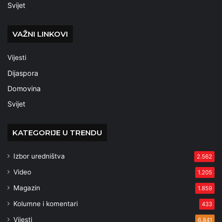
Svijet
VAŽNI LINKOVI
Vijesti
Dijaspora
Domovina
Svijet
KATEGORIJE U TRENDU
Izbor uredništva
2.562
Video
1.205
Magazin
1.859
Kolumne i komentari
433
Vijesti
6.841