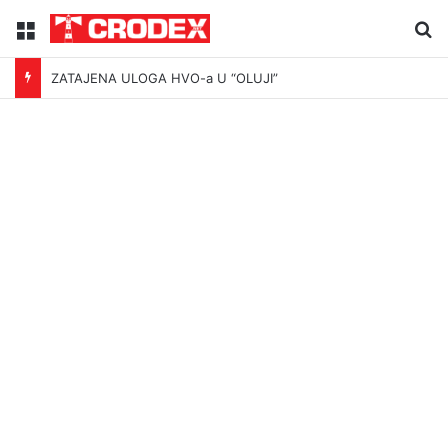
Menu
Tr
ZATAJENA ULOGA HVO-a U “OLUJI”