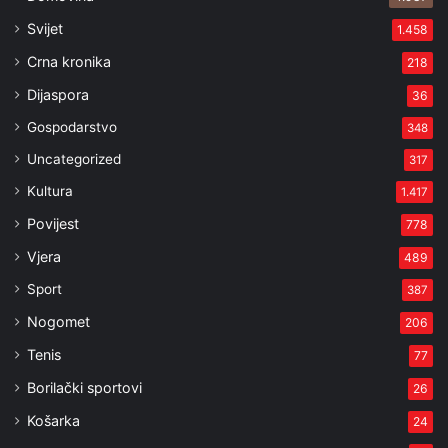
Svijet
1.458
Crna kronika
218
Dijaspora
36
Gospodarstvo
348
Uncategorized
317
Kultura
1.417
Povijest
778
Vjera
489
Sport
387
Nogomet
206
Tenis
77
Borilački sportovi
26
Košarka
24