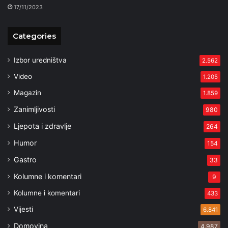
17/11/2023
Categories
Izbor uredništva
2.562
Video
1.205
Magazin
1.859
Zanimljivosti
980
Ljepota i zdravlje
264
Humor
154
Gastro
33
Kolumne i komentari
9
Kolumne i komentari
433
Vijesti
6.841
Domovina
4.987