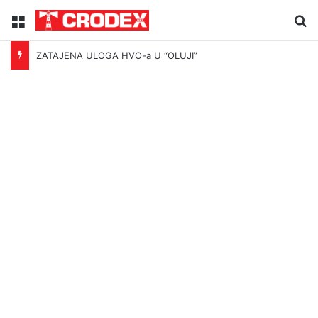
Menu
Tr
ZATAJENA ULOGA HVO-a U “OLUJI”