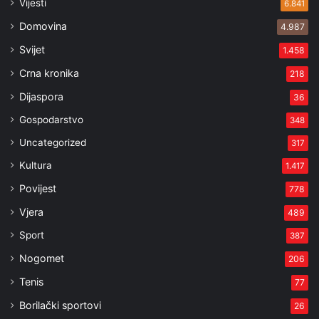
Vijesti
6.841
Domovina
4.987
Svijet
1.458
Crna kronika
218
Dijaspora
36
Gospodarstvo
348
Uncategorized
317
Kultura
1.417
Povijest
778
Vjera
489
Sport
387
Nogomet
206
Tenis
77
Borilački sportovi
26