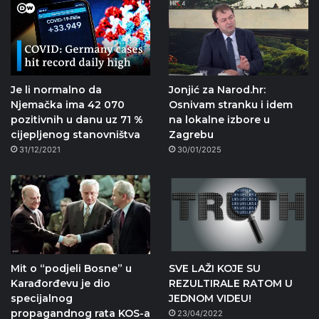
Je li normalno da
Jonjić za Narod.hr:
Njemačka ima 42 070
Osnivam stranku i idem
pozitivnih u danu uz 71 %
na lokalne izbore u
cijepljenog stanovništva
Zagrebu
31/12/2021
30/01/2025
Mit o “podjeli Bosne” u
SVE LAŽI KOJE SU
Karađorđevu je dio
REZULTIRALE RATOM U
specijalnog
JEDNOM VIDEU!
propagandnog rata KOS-a
23/04/2022