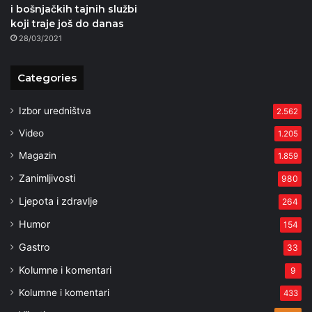
i bošnjačkih tajnih službi
koji traje još do danas
28/03/2021
Categories
Izbor uredništva
2.562
Video
1.205
Magazin
1.859
Zanimljivosti
980
Ljepota i zdravlje
264
Humor
154
Gastro
33
Kolumne i komentari
9
Kolumne i komentari
433