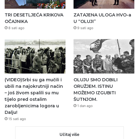
TRI DESETLJEĆA KRIKOVA
ZATAJENA ULOGA HVO-a
OČAJNIKA
U “OLUJI”
8 sati ago
9 sati ago
(VIDEO)Srbi su ga mučili i
OLUJU SMO DOBILI
ubili na najokrutniji način
ORUŽJEM. ISTINU
– još živom spalili su mu
MOŽEMO IZGUBITI
tijelo pred ostalim
ŠUTNJOM.
zarobljenicima logora u
1 dan ago
Dalju!
15 sati ago
Učitaj više