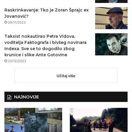
Raskrinkavanje: Tko je Zoran Šprajc ex
Jovanović?
29/11/2023
Taksist nokautirao Petra Vidova,
voditelja Faktografa i bivšeg novinara
Indexa. Sve se to dogodilo zbog
krunice i slike Ante Gotovine
20/12/2023
Učitaj više
NAJNOVIJE