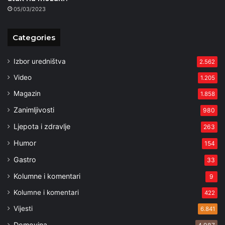
05/03/2023
Categories
Izbor uredništva
2.562
Video
1.205
Magazin
1.858
Zanimljivosti
980
Ljepota i zdravlje
263
Humor
154
Gastro
33
Kolumne i komentari
9
Kolumne i komentari
422
Vijesti
6.841
Domovina