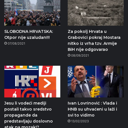
SLOBODNA HRVATSKA:
Za pokolj Hrvata u
Otpor nije uzaludan!!!
Grabovici pokraj Mostara
nitko iz vrha tzv. Armije
07/08/2021
BiH nije odgovarao
08/09/2021
Jesu li vodeći mediji
Ivan Lovrinović : Vlada i
postali takvo sredstvo
HNB su uhvaćeni u laži i
propagande da
svi to vidimo
predstavljaju doslovno
13/02/2023
atak na mozak!?