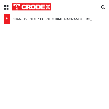
Menu
Tr
ZNANSTVENICI IZ BOSNE OTKRILI NACIZAM U – BOSNI!