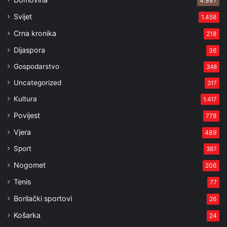
4.987
Svijet
1.458
Crna kronika
218
Dijaspora
36
Gospodarstvo
348
Uncategorized
317
Kultura
1.417
Povijest
778
Vjera
489
Sport
387
Nogomet
206
Tenis
77
Borilački sportovi
26
Košarka
24