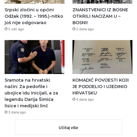
Srpski zločini u općini
ZNANSTVENICI IZ BOSNE
Odžak (1992. – 1995.)-nitko
OTKRILI NACIZAM U –
još nije odgovarao
BOSNI!
5 sati ago
2 dana ago
Sramota na hrvatski
KOMADIĆ POVIJESTI KOJI
način: Za pedofile i
JE PODIJELIO I UJEDINIO
ubojice idu inicijali, a za
HRVATSKU
legendu Darija Šimića
4 dana ago
lisice i medijski linč
3 dana ago
Učitaj više