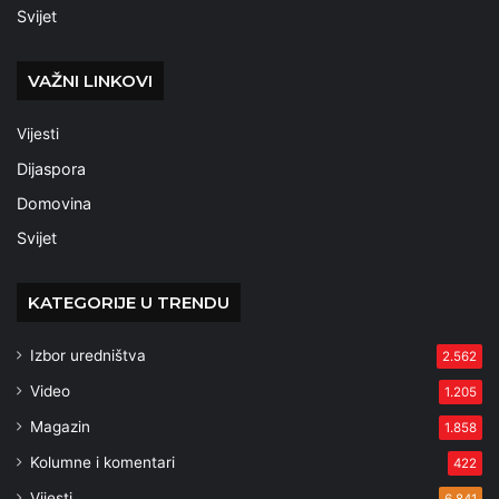
Svijet
VAŽNI LINKOVI
Vijesti
Dijaspora
Domovina
Svijet
KATEGORIJE U TRENDU
Izbor uredništva
2.562
Video
1.205
Magazin
1.858
Kolumne i komentari
422
Vijesti
6.841