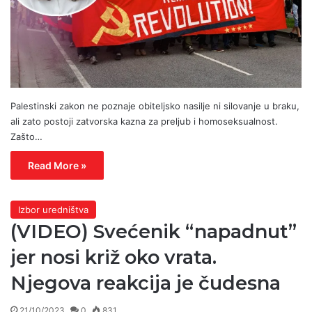
Palestinski zakon ne poznaje obiteljsko nasilje ni silovanje u braku,
ali zato postoji zatvorska kazna za preljub i homoseksualnost.
Zašto…
Read More »
Izbor uredništva
(VIDEO) Svećenik “napadnut”
jer nosi križ oko vrata.
Njegova reakcija je čudesna
21/10/2023
0
831