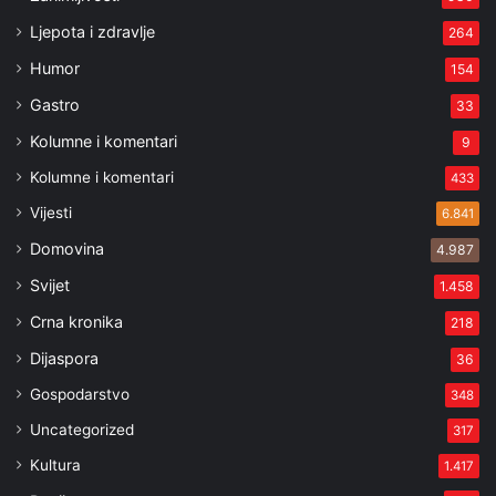
Ljepota i zdravlje
264
Humor
154
Gastro
33
Kolumne i komentari
9
Kolumne i komentari
433
Vijesti
6.841
Domovina
4.987
Svijet
1.458
Crna kronika
218
Dijaspora
36
Gospodarstvo
348
Uncategorized
317
Kultura
1.417