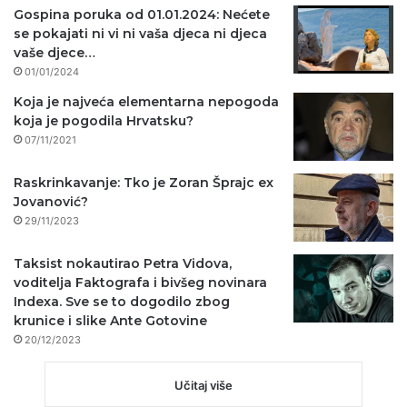
Gospina poruka od 01.01.2024: Nećete
se pokajati ni vi ni vaša djeca ni djeca
vaše djece…
01/01/2024
Koja je najveća elementarna nepogoda
koja je pogodila Hrvatsku?
07/11/2021
Raskrinkavanje: Tko je Zoran Šprajc ex
Jovanović?
29/11/2023
Taksist nokautirao Petra Vidova,
voditelja Faktografa i bivšeg novinara
Indexa. Sve se to dogodilo zbog
krunice i slike Ante Gotovine
20/12/2023
Učitaj više