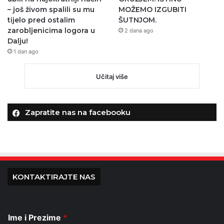
– još živom spalili su mu
MOŽEMO IZGUBITI
tijelo pred ostalim
ŠUTNJOM.
zarobljenicima logora u
2 dana ago
Dalju!
1 dan ago
Učitaj više
Zapratite nas na facebooku
KONTAKTIRAJTE NAS
Ime i Prezime
*