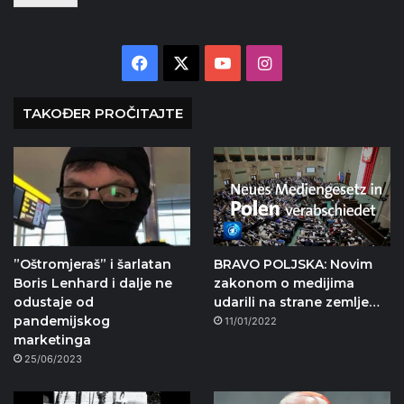
Facebook
X
YouTube
Instagram
TAKOĐER PROČITAJTE
”Oštromjeraš” i šarlatan
BRAVO POLJSKA: Novim
Boris Lenhard i dalje ne
zakonom o medijima
odustaje od
udarili na strane zemlje…
pandemijskog
11/01/2022
marketinga
25/06/2023