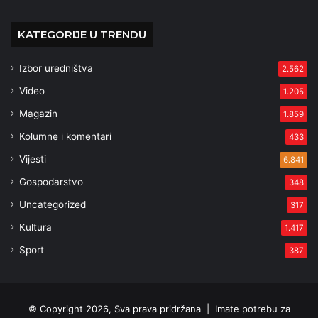
KATEGORIJE U TRENDU
Izbor uredništva
2.562
Video
1.205
Magazin
1.859
Kolumne i komentari
433
Vijesti
6.841
Gospodarstvo
348
Uncategorized
317
Kultura
1.417
Sport
387
© Copyright 2026, Sva prava pridržana |
Imate potrebu za