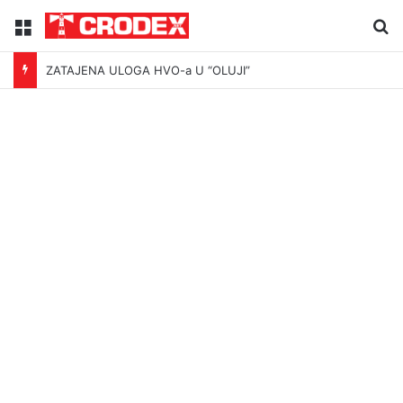
Menu
Tr
ZATAJENA ULOGA HVO-a U “OLUJI”