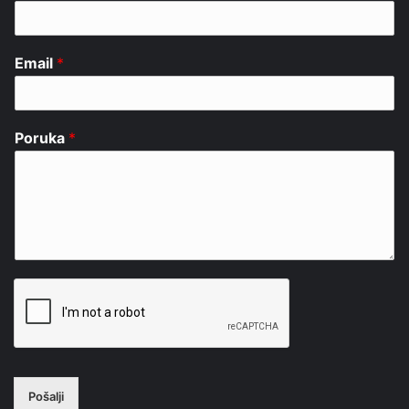
Email
*
Poruka
*
Pošalji