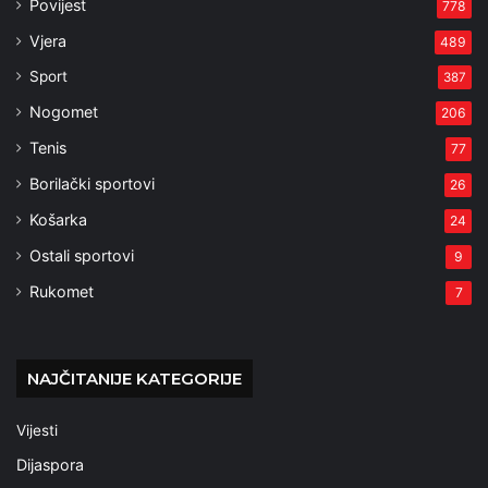
Povijest
778
Vjera
489
Sport
387
Nogomet
206
Tenis
77
Borilački sportovi
26
Košarka
24
Ostali sportovi
9
Rukomet
7
NAJČITANIJE KATEGORIJE
Vijesti
Dijaspora