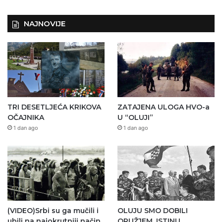
NAJNOVIJE
TRI DESETLJEĆA KRIKOVA
ZATAJENA ULOGA HVO-a
OČAJNIKA
U “OLUJI”
1 dan ago
1 dan ago
(VIDEO)Srbi su ga mučili i
OLUJU SMO DOBILI
ubili na najokrutniji način
ORUŽJEM. ISTINU