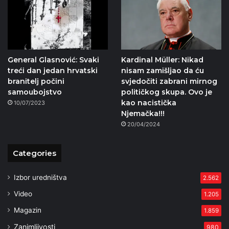
General Glasnović: Svaki
Kardinal Müller: Nikad
treći dan jedan hrvatski
nisam zamišljao da ću
branitelj počini
svjedočiti zabrani mirnog
samoubojstvo
političkog skupa. Ovo je
kao nacistička
10/07/2023
Njemačka!!!
20/04/2024
Categories
Izbor uredništva
2.562
Video
1.205
Magazin
1.859
Zanimljivosti
980