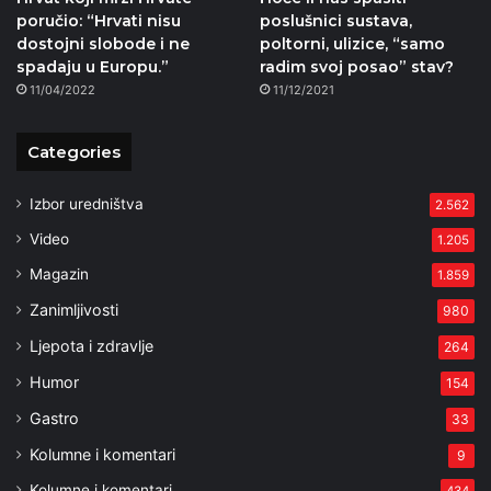
poručio: “Hrvati nisu
poslušnici sustava,
dostojni slobode i ne
poltorni, ulizice, “samo
spadaju u Europu.”
radim svoj posao” stav?
11/04/2022
11/12/2021
Categories
Izbor uredništva
2.562
Video
1.205
Magazin
1.859
Zanimljivosti
980
Ljepota i zdravlje
264
Humor
154
Gastro
33
Kolumne i komentari
9
Kolumne i komentari
434