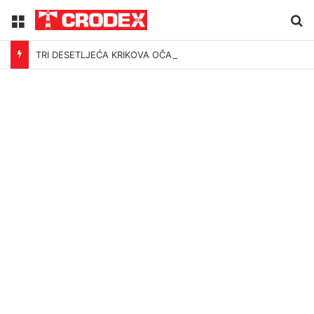
Menu
Tr
TRI DESETLJEĆA KRIKOVA OČAJNIKA