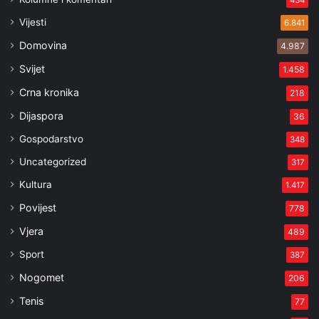
Vijesti
6.841
Domovina
4.987
Svijet
1.458
Crna kronika
218
Dijaspora
36
Gospodarstvo
348
Uncategorized
317
Kultura
1.417
Povijest
778
Vjera
489
Sport
387
Nogomet
206
Tenis
77