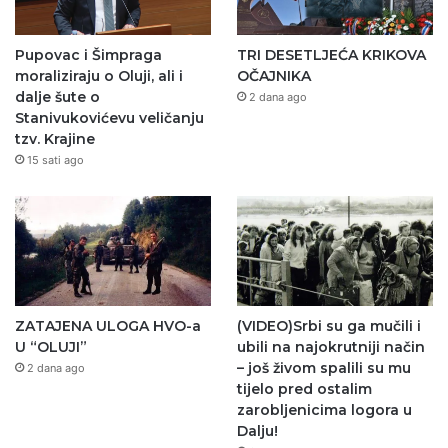
Pupovac i Šimpraga
TRI DESETLJEĆA KRIKOVA
moraliziraju o Oluji, ali i
OČAJNIKA
dalje šute o
2 dana ago
Stanivukovićevu veličanju
tzv. Krajine
15 sati ago
ZATAJENA ULOGA HVO-a
(VIDEO)Srbi su ga mučili i
U “OLUJI”
ubili na najokrutniji način
– još živom spalili su mu
2 dana ago
tijelo pred ostalim
zarobljenicima logora u
Dalju!