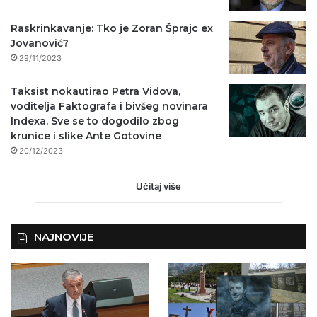
Raskrinkavanje: Tko je Zoran Šprajc ex
Jovanović?
29/11/2023
Taksist nokautirao Petra Vidova,
voditelja Faktografa i bivšeg novinara
Indexa. Sve se to dogodilo zbog
krunice i slike Ante Gotovine
20/12/2023
Učitaj više
NAJNOVIJE