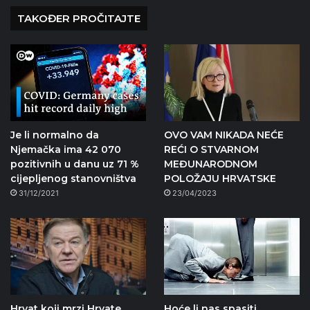
TAKOĐER PROČITAJTE
Je li normalno da
OVO VAM NIKADA NEĆE
Njemačka ima 42 070
REĆI O STVARNOM
pozitivnih u danu uz 71 %
MEĐUNARODNOM
cijepljenog stanovništva
POLOŽAJU HRVATSKE
31/12/2021
23/04/2023
Hrvat koji mrzi Hrvate
Hoće li nas spasiti