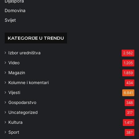
Dijaspora
Domovina
Svijet
KATEGORIJE U TRENDU
Izbor uredništva
2.562
Video
1.205
Magazin
1.859
Kolumne i komentari
434
Vijesti
6.841
Gospodarstvo
348
Uncategorized
317
Kultura
1.417
Sport
387