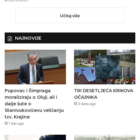
20/12/2023
Učitaj više
NAJNOVIJE
Pupovac i Šimpraga
TRI DESETLJEĆA KRIKOVA
moraliziraju o Oluji, ali i
OČAJNIKA
dalje šute o
3 dana ago
Stanivukovićevu veličanju
tzv. Krajine
1 dan ago