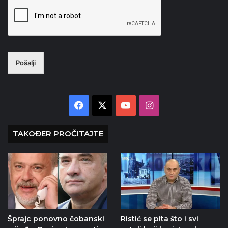
Pošalji
Facebook
X
YouTube
Instagram
TAKOĐER PROČITAJTE
Šprajc ponovno čobanski
Ristić se pita što i svi