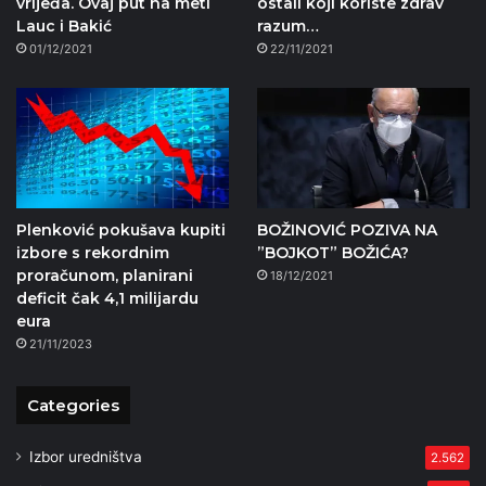
vrijeđa. Ovaj put na meti
ostali koji koriste zdrav
Lauc i Bakić
razum…
01/12/2021
22/11/2021
Plenković pokušava kupiti
BOŽINOVIĆ POZIVA NA
izbore s rekordnim
”BOJKOT” BOŽIĆA?
proračunom, planirani
18/12/2021
deficit čak 4,1 milijardu
eura
21/11/2023
Categories
Izbor uredništva
2.562