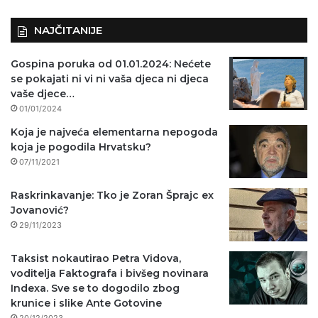
NAJČITANIJE
Gospina poruka od 01.01.2024: Nećete
se pokajati ni vi ni vaša djeca ni djeca
vaše djece…
01/01/2024
Koja je najveća elementarna nepogoda
koja je pogodila Hrvatsku?
07/11/2021
Raskrinkavanje: Tko je Zoran Šprajc ex
Jovanović?
29/11/2023
Taksist nokautirao Petra Vidova,
voditelja Faktografa i bivšeg novinara
Indexa. Sve se to dogodilo zbog
krunice i slike Ante Gotovine