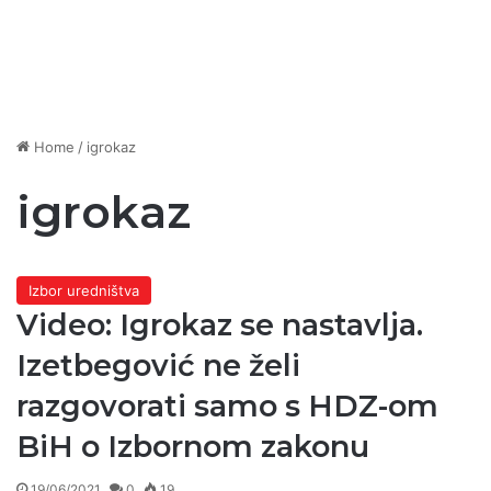
Home
/
igrokaz
igrokaz
Izbor uredništva
Video: Igrokaz se nastavlja.
Izetbegović ne želi
razgovorati samo s HDZ-om
BiH o Izbornom zakonu
19/06/2021
0
19