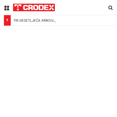
Menu
Tr
TRI DESETLJEĆA KRIKOVA OČAJNIKA