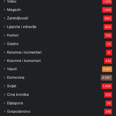
Video
1.205
Magazin
1.859
Zanimljivosti
980
Ljepota i zdravlje
264
Humor
154
Gastro
33
Kolumne i komentari
9
Kolumne i komentari
434
Vijesti
6.841
Domovina
4.987
Svijet
1.458
Crna kronika
218
Dijaspora
36
Gospodarstvo
348