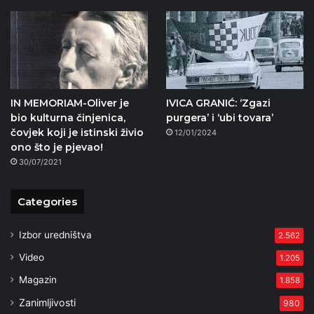
IN MEMORIAM-Oliver je
IVICA GRANIĆ: ‘Zgazi
bio kulturna činjenica,
purgera’ i ‘ubi tovara’
čovjek koji je istinski živio
12/01/2024
ono što je pjevao!
30/07/2021
Categories
Izbor uredništva
2.562
Video
1.205
Magazin
1.858
Zanimljivosti
980