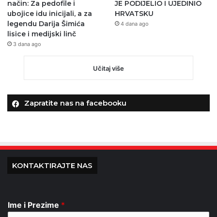
način: Za pedofile i
JE PODIJELIO I UJEDINIO
ubojice idu inicijali, a za
HRVATSKU
legendu Darija Šimića
4 dana ago
lisice i medijski linč
3 dana ago
Učitaj više
Zapratite nas na facebooku
KONTAKTIRAJTE NAS
Ime i Prezime
*