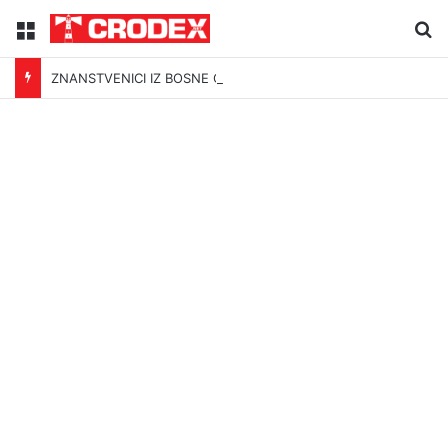
Menu
Tr
ZNANSTVENICI IZ BOSNE OTKRILI NACIZAM U – BOSNI!