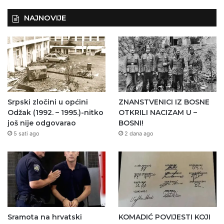
NAJNOVIJE
Srpski zločini u općini
ZNANSTVENICI IZ BOSNE
Odžak (1992. – 1995.)-nitko
OTKRILI NACIZAM U –
još nije odgovarao
BOSNI!
5 sati ago
2 dana ago
Sramota na hrvatski
KOMADIĆ POVIJESTI KOJI