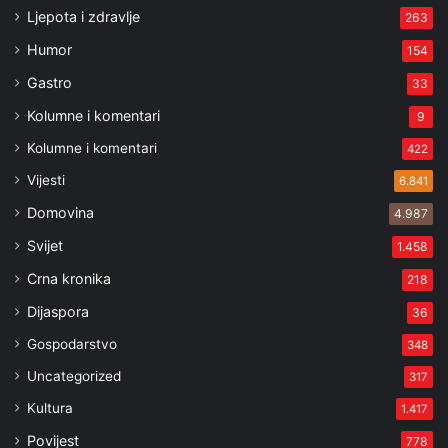
Ljepota i zdravlje
263
Humor
154
Gastro
33
Kolumne i komentari
9
Kolumne i komentari
422
Vijesti
6.841
Domovina
4.987
Svijet
1.458
Crna kronika
218
Dijaspora
36
Gospodarstvo
348
Uncategorized
317
Kultura
1.417
Povijest
778