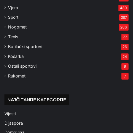
Vjera
489
Sport
387
Nogomet
206
Tenis
77
Borilački sportovi
26
Košarka
24
Ostali sportovi
9
Rukomet
7
NAJČITANIJE KATEGORIJE
Vijesti
Dijaspora
Domovina