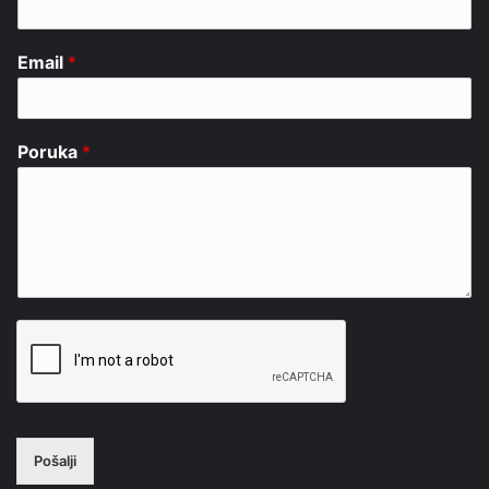
Email
*
Poruka
*
Pošalji