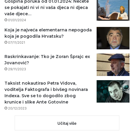
Gospina poruka od 01.01.2024: Nećete
se pokajati ni vi ni vaša djeca ni djeca
vaše djece…
01/01/2024
Koja je najveća elementarna nepogoda
koja je pogodila Hrvatsku?
07/11/2021
Raskrinkavanje: Tko je Zoran Šprajc ex
Jovanović?
29/11/2023
Taksist nokautirao Petra Vidova,
voditelja Faktografa i bivšeg novinara
Indexa. Sve se to dogodilo zbog
krunice i slike Ante Gotovine
20/12/2023
Učitaj više