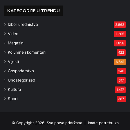
KATEGORIJE U TRENDU
Izbor uredništva
2.562
Video
1.205
Magazin
1.858
Kolumne i komentari
422
Vijesti
6.841
Gospodarstvo
348
Uncategorized
317
Kultura
1.417
Sport
387
© Copyright 2026, Sva prava pridržana |
Imate potrebu za