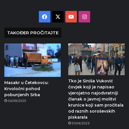
Facebook
X
YouTube
Instagram
TAKOĐER PROČITAJTE
Tko je Siniša Vuković
Masakr u Četekovcu:
čovjek koji je napisao
Krvoločni pohod
vjerojatno najodvratniji
pobunjenih Srba
članak o javnoj molitvi
04/09/2025
krunice koji sam pročitala
od raznih soroševskih
piskarala
01/04/2023