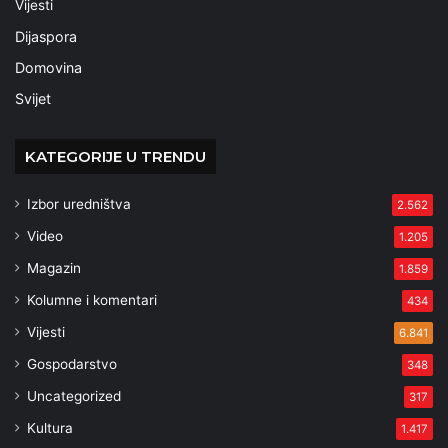
Vijesti
Dijaspora
Domovina
Svijet
KATEGORIJE U TRENDU
Izbor uredništva
2.562
Video
1.205
Magazin
1.859
Kolumne i komentari
434
Vijesti
6.841
Gospodarstvo
348
Uncategorized
317
Kultura
1.417