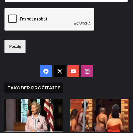
Pošalji
Facebook
X
YouTube
Instagram
TAKOĐER PROČITAJTE