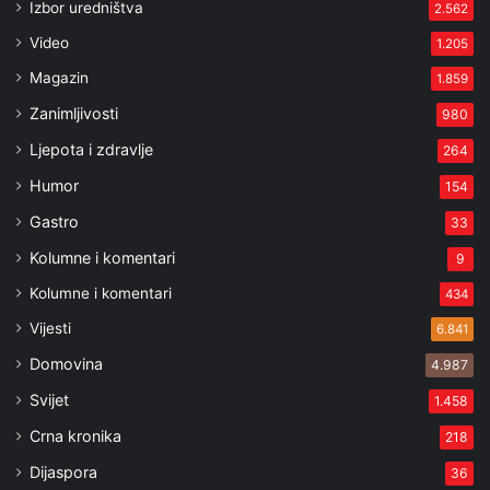
Izbor uredništva
2.562
Video
1.205
Magazin
1.859
Zanimljivosti
980
Ljepota i zdravlje
264
Humor
154
Gastro
33
Kolumne i komentari
9
Kolumne i komentari
434
Vijesti
6.841
Domovina
4.987
Svijet
1.458
Crna kronika
218
Dijaspora
36