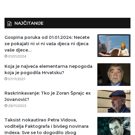
NAJČITANIJE
Gospina poruka od 01.01.2024: Nećete
se pokajati ni vi ni vaša djeca ni djeca
vaše djece…
01/01/2024
Koja je najveća elementarna nepogoda
koja je pogodila Hrvatsku?
07/11/2021
Raskrinkavanje: Tko je Zoran Šprajc ex
Jovanović?
29/11/2023
Taksist nokautirao Petra Vidova,
voditelja Faktografa i bivšeg novinara
Indexa. Sve se to dogodilo zbog