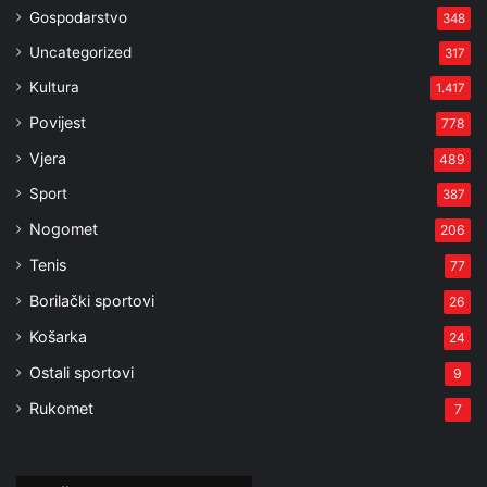
Gospodarstvo
348
Uncategorized
317
Kultura
1.417
Povijest
778
Vjera
489
Sport
387
Nogomet
206
Tenis
77
Borilački sportovi
26
Košarka
24
Ostali sportovi
9
Rukomet
7