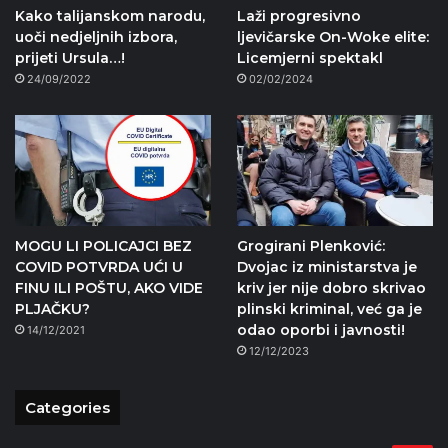
Kako talijanskom narodu,
Laži progresivno
uoči nedjeljnih izbora,
ljevičarske On-Woke elite:
prijeti Ursula…!
Licemjerni spektakl
24/09/2022
02/02/2024
MOGU LI POLICAJCI BEZ
Grogirani Plenković:
COVID POTVRDA UĆI U
Dvojac iz ministarstva je
FINU ILI POŠTU, AKO VIDE
kriv jer nije dobro skrivao
PLJAČKU?
plinski kriminal, već ga je
odao oporbi i javnosti!
14/12/2021
12/12/2023
Categories