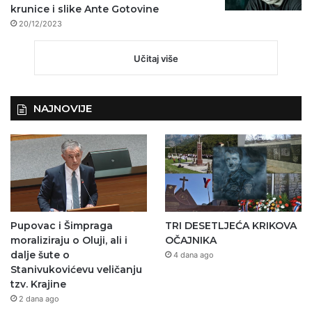
krunice i slike Ante Gotovine
20/12/2023
Učitaj više
NAJNOVIJE
Pupovac i Šimpraga
TRI DESETLJEĆA KRIKOVA
moraliziraju o Oluji, ali i
OČAJNIKA
dalje šute o
4 dana ago
Stanivukovićevu veličanju
tzv. Krajine
2 dana ago