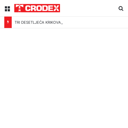
Menu
Tr
TRI DESETLJEĆA KRIKOVA OČAJNIKA