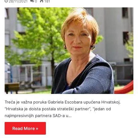
28/11/2021
0
181
Treća je važna poruka Gabriela Escobara upućena Hrvatskoj.
“Hrvatska je doista postala strateški partner”, “jedan od
najimpresivnijih partnera SAD-a u…
Read More »