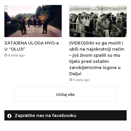
ZATAJENA ULOGA HVO-a
(VIDEO)Srbi su ga mučili i
U “OLUJI”
ubili na najokrutniji način
– još živom spalili su mu
4 dana ago
tijelo pred ostalim
zarobljenicima logora u
Dalju!
4 dana ago
Učitaj više
Zapratite nas na facebooku