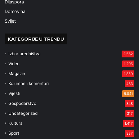
Dijaspora
Domovina
Svijet
KATEGORIJE U TRENDU
Izbor uredništva
2.562
Video
1.205
Magazin
1.859
Kolumne i komentari
433
Vijesti
6.841
Gospodarstvo
348
Uncategorized
317
Kultura
1.417
Sport
387