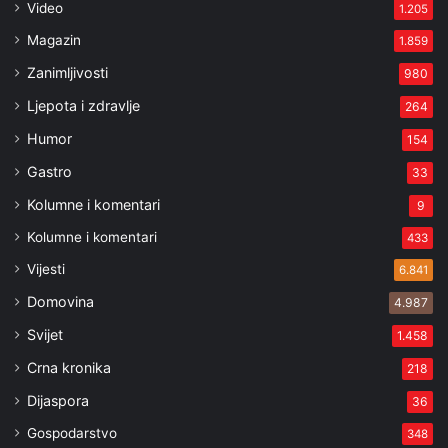
Video
1.205
Magazin
1.859
Zanimljivosti
980
Ljepota i zdravlje
264
Humor
154
Gastro
33
Kolumne i komentari
9
Kolumne i komentari
433
Vijesti
6.841
Domovina
4.987
Svijet
1.458
Crna kronika
218
Dijaspora
36
Gospodarstvo
348