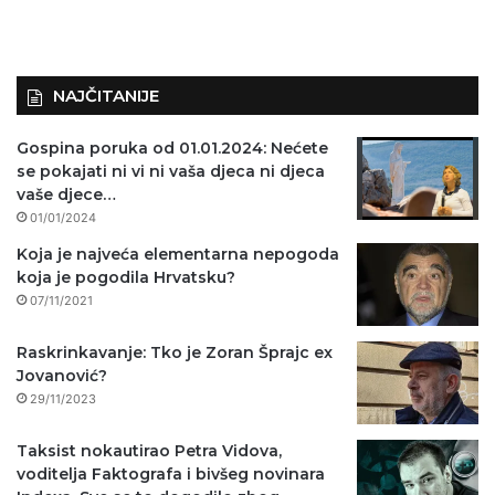
NAJČITANIJE
Gospina poruka od 01.01.2024: Nećete
se pokajati ni vi ni vaša djeca ni djeca
vaše djece…
01/01/2024
Koja je najveća elementarna nepogoda
koja je pogodila Hrvatsku?
07/11/2021
Raskrinkavanje: Tko je Zoran Šprajc ex
Jovanović?
29/11/2023
Taksist nokautirao Petra Vidova,
voditelja Faktografa i bivšeg novinara