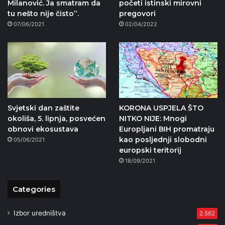
Milanović. Ja smatram da
početi istinski mirovni
tu nešto nije čisto”.
pregovori
07/06/2021
02/04/2022
Svjetski dan zaštite
KORONA USPJELA ŠTO
okoliša, 5. lipnja, posvećen
NITKO NIJE: Mnogi
obnovi ekosustava
Europljani BIH promatraju
kao posljednji slobodni
05/06/2021
europski teritorij
18/09/2021
Categories
Izbor uredništva
2.562