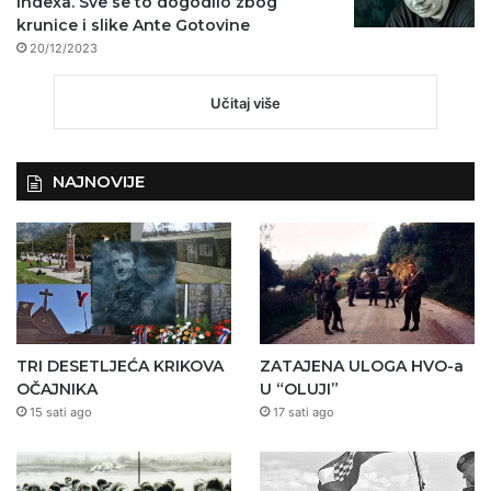
Indexa. Sve se to dogodilo zbog
krunice i slike Ante Gotovine
20/12/2023
Učitaj više
NAJNOVIJE
TRI DESETLJEĆA KRIKOVA
ZATAJENA ULOGA HVO-a
OČAJNIKA
U “OLUJI”
15 sati ago
17 sati ago