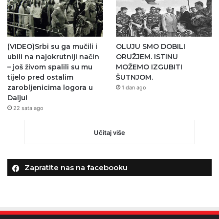
(VIDEO)Srbi su ga mučili i
OLUJU SMO DOBILI
ubili na najokrutniji način
ORUŽJEM. ISTINU
– još živom spalili su mu
MOŽEMO IZGUBITI
tijelo pred ostalim
ŠUTNJOM.
zarobljenicima logora u
1 dan ago
Dalju!
22 sata ago
Učitaj više
Zapratite nas na facebooku