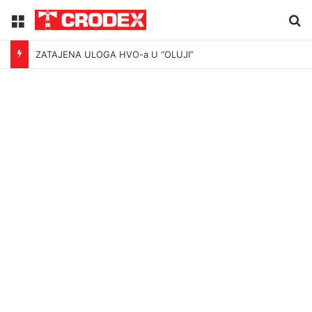
Menu
Tr
ZATAJENA ULOGA HVO-a U “OLUJI”