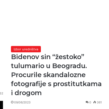
Izbor uredništva
Bidenov sin “žestoko”
tulumario u Beogradu.
Procurile skandalozne
fotografije s prostitutkama
i drogom
32
09/06/2023
0
361