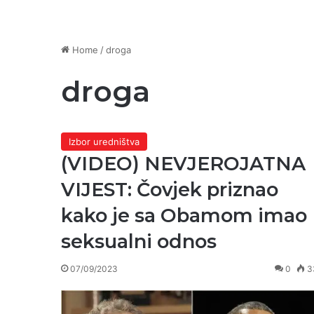
Home
/
droga
droga
Izbor uredništva
(VIDEO) NEVJEROJATNA
VIJEST: Čovjek priznao
kako je sa Obamom imao
seksualni odnos
07/09/2023
0
3