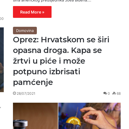
sina američkog predsjednika Joea Bidena.…
Read More »
00
Domovina
Oprez: Hrvatskom se širi
opasna droga. Kapa se
žrtvi u piće i može
potpuno izbrisati
pamćenje
28/07/2021
0
68
,