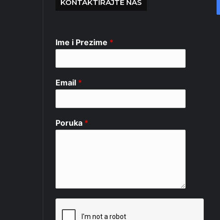
KONTAKTIRAJTE NAS
Ime i Prezime
*
Email
*
Poruka
*