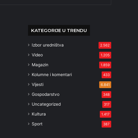
KATEGORIJE U TRENDU
Izbor uredništva
2.562
Video
1.205
Magazin
1.859
Kolumne i komentari
433
Vijesti
6.841
Gospodarstvo
348
Uncategorized
317
Kultura
1.417
Sport
387