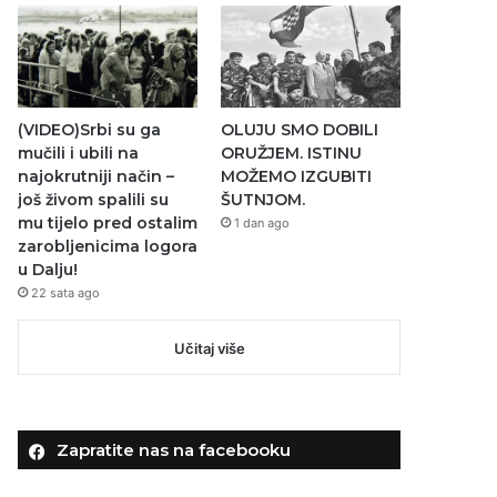
(VIDEO)Srbi su ga
OLUJU SMO DOBILI
mučili i ubili na
ORUŽJEM. ISTINU
najokrutniji način –
MOŽEMO IZGUBITI
još živom spalili su
ŠUTNJOM.
mu tijelo pred ostalim
1 dan ago
zarobljenicima logora
u Dalju!
22 sata ago
Učitaj više
Zapratite nas na facebooku