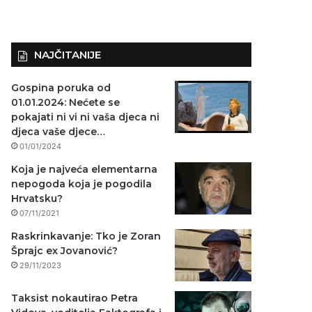
NAJČITANIJE
Gospina poruka od
01.01.2024: Nećete se
pokajati ni vi ni vaša djeca ni
djeca vaše djece…
01/01/2024
Koja je najveća elementarna
nepogoda koja je pogodila
Hrvatsku?
07/11/2021
Raskrinkavanje: Tko je Zoran
Šprajc ex Jovanović?
29/11/2023
Taksist nokautirao Petra