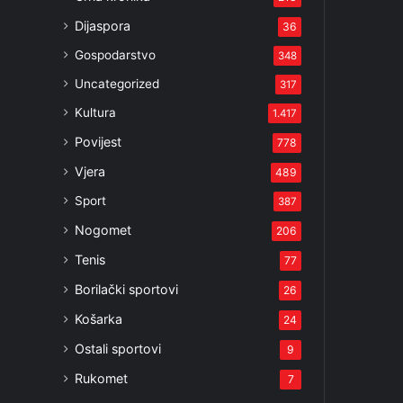
Dijaspora
36
Gospodarstvo
348
Uncategorized
317
Kultura
1.417
Povijest
778
Vjera
489
Sport
387
Nogomet
206
Tenis
77
Borilački sportovi
26
Košarka
24
Ostali sportovi
9
Rukomet
7