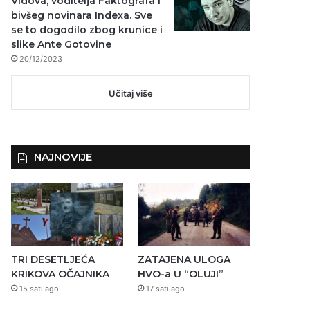
Vidova, voditelja Faktografa i
bivšeg novinara Indexa. Sve
se to dogodilo zbog krunice i
slike Ante Gotovine
20/12/2023
Učitaj više
NAJNOVIJE
TRI DESETLJEĆA
ZATAJENA ULOGA
KRIKOVA OČAJNIKA
HVO-a U “OLUJI”
15 sati ago
17 sati ago