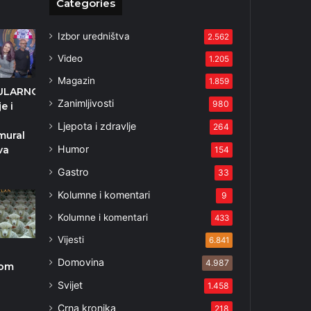
Categories
Izbor uredništva
2.562
Video
1.205
Magazin
1.859
ULARNO
Zanimljivosti
980
e i
Ljepota i zdravlje
264
mural
Humor
va
154
Gastro
33
Kolumne i komentari
9
Kolumne i komentari
433
Vijesti
6.841
Domovina
4.987
nom
Svijet
1.458
Crna kronika
218