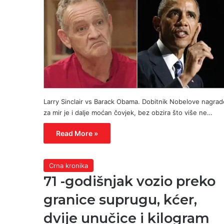
Larry Sinclair vs Barack Obama. Dobitnik Nobelove nagrad
za mir je i dalje moćan čovjek, bez obzira što više ne…
Read More »
Crna kronika
71 -godišnjak vozio preko
granice suprugu, kćer,
dvije unučice i kilogram