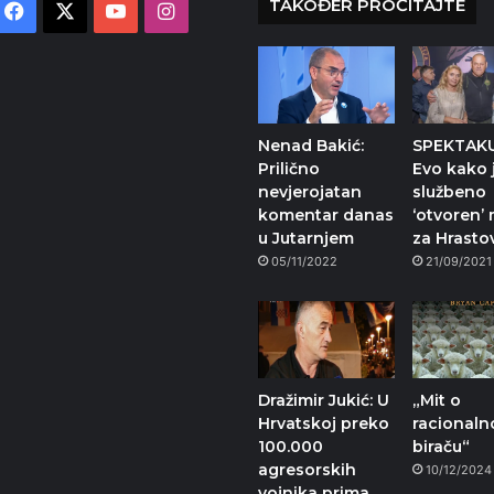
TAKOĐER PROČITAJTE
Facebook
X
YouTube
Instagram
Nenad Bakić:
SPEKTAK
Prilično
Evo kako j
nevjerojatan
službeno
komentar danas
‘otvoren’ 
u Jutarnjem
za Hrasto
05/11/2022
21/09/2021
Dražimir Jukić: U
„Mit o
Hrvatskoj preko
racional
100.000
biraču“
agresorskih
10/12/2024
vojnika prima