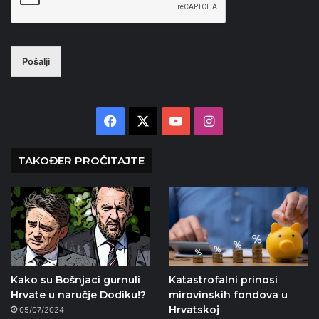
Pošalji
Facebook
X
YouTube
Instagram
TAKOĐER PROČITAJTE
Kako su Bošnjaci gurnuli
Katastrofalni prinosi
Hrvate u naručje Dodiku!?
mirovinskih fondova u
Hrvatskoj
05/07/2024