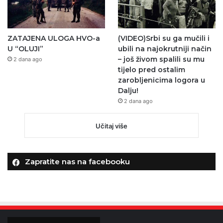
ZATAJENA ULOGA HVO-a
(VIDEO)Srbi su ga mučili i
U “OLUJI”
ubili na najokrutniji način
– još živom spalili su mu
2 dana ago
tijelo pred ostalim
zarobljenicima logora u
Dalju!
2 dana ago
Učitaj više
Zapratite nas na facebooku