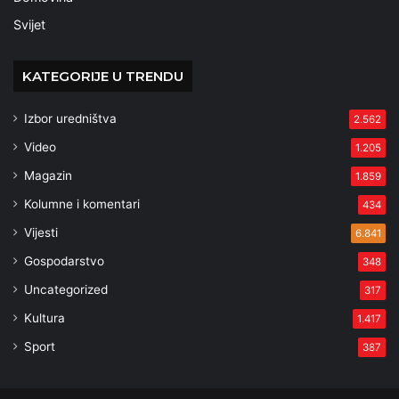
Svijet
KATEGORIJE U TRENDU
Izbor uredništva
2.562
Video
1.205
Magazin
1.859
Kolumne i komentari
434
Vijesti
6.841
Gospodarstvo
348
Uncategorized
317
Kultura
1.417
Sport
387