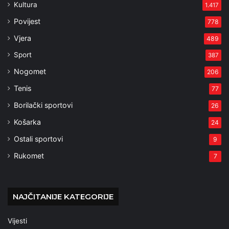
Kultura
1.417
Povijest
778
Vjera
489
Sport
387
Nogomet
206
Tenis
77
Borilački sportovi
26
Košarka
24
Ostali sportovi
9
Rukomet
7
NAJČITANIJE KATEGORIJE
Vijesti