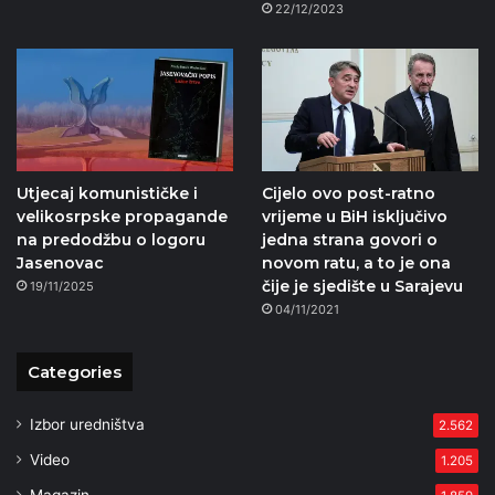
22/12/2023
Utjecaj komunističke i
Cijelo ovo post-ratno
velikosrpske propagande
vrijeme u BiH isključivo
na predodžbu o logoru
jedna strana govori o
Jasenovac
novom ratu, a to je ona
čije je sjedište u Sarajevu
19/11/2025
04/11/2021
Categories
Izbor uredništva
2.562
Video
1.205