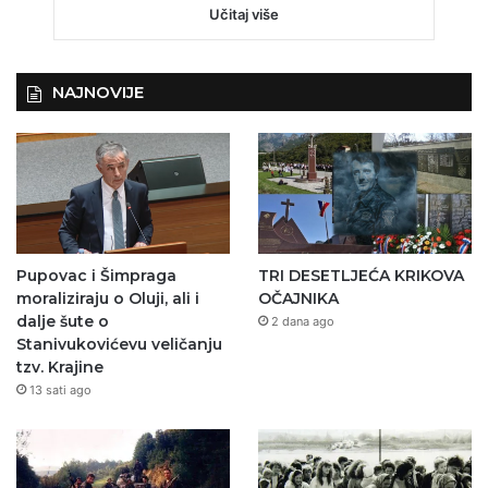
Učitaj više
NAJNOVIJE
Pupovac i Šimpraga
TRI DESETLJEĆA KRIKOVA
moraliziraju o Oluji, ali i
OČAJNIKA
dalje šute o
2 dana ago
Stanivukovićevu veličanju
tzv. Krajine
13 sati ago