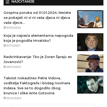
NAJČITANIJE
Gospina poruka od 01.01.2024: Nećete
se pokajati ni vi ni vaša djeca ni djeca
vaše djece…
01/01/2024
Koja je najveća elementarna nepogoda
koja je pogodila Hrvatsku?
07/11/2021
Raskrinkavanje: Tko je Zoran Šprajc ex
Jovanović?
29/11/2023
Taksist nokautirao Petra Vidova,
voditelja Faktografa i bivšeg novinara
Indexa. Sve se to dogodilo zbog
krunice i slike Ante Gotovine
20/12/2023