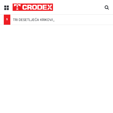
Menu
Tr
TRI DESETLJEĆA KRIKOVA OČAJNIKA