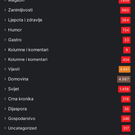
Magazin
1.859
Zanimljivosti
980
Ljepota i zdravlje
264
Humor
154
Gastro
33
Kolumne i komentari
9
Kolumne i komentari
434
Vijesti
6.841
Domovina
4.987
Svijet
1.458
Crna kronika
218
Dijaspora
36
Gospodarstvo
348
Uncategorized
317