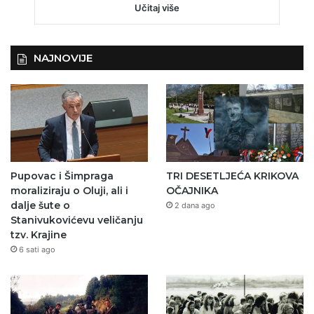
Učitaj više
NAJNOVIJE
Pupovac i Šimpraga
TRI DESETLJEĆA KRIKOVA
moraliziraju o Oluji, ali i
OČAJNIKA
dalje šute o
2 dana ago
Stanivukovićevu veličanju
tzv. Krajine
6 sati ago