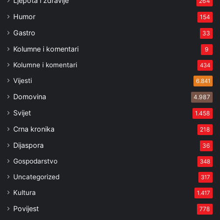
Ljepota i zdravlje
264
Humor
154
Gastro
33
Kolumne i komentari
9
Kolumne i komentari
434
Vijesti
6.841
Domovina
4.987
Svijet
1.458
Crna kronika
218
Dijaspora
36
Gospodarstvo
348
Uncategorized
317
Kultura
1.417
Povijest
778