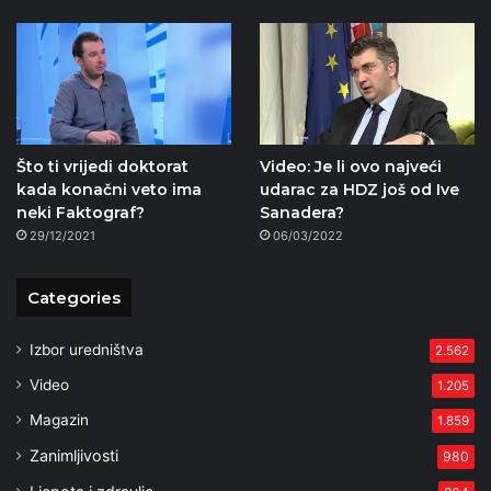
Što ti vrijedi doktorat
Video: Je li ovo najveći
kada konačni veto ima
udarac za HDZ još od Ive
neki Faktograf?
Sanadera?
29/12/2021
06/03/2022
Categories
Izbor uredništva
2.562
Video
1.205
Magazin
1.859
Zanimljivosti
980