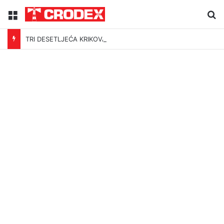
Menu
Tr
TRI DESETLJEĆA KRIKOVA OČAJNIKA