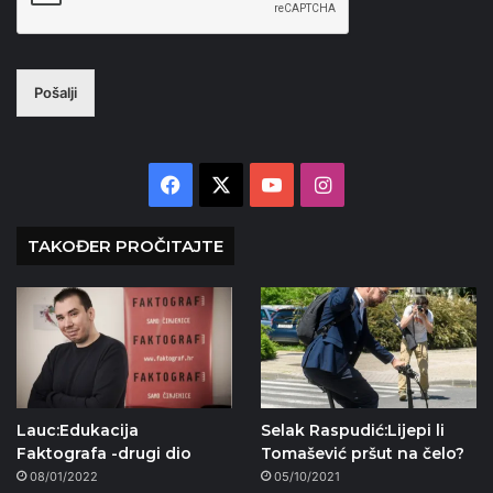
Pošalji
Facebook
X
YouTube
Instagram
TAKOĐER PROČITAJTE
Lauc:Edukacija
Selak Raspudić:Lijepi li
Faktografa -drugi dio
Tomašević pršut na čelo?
08/01/2022
05/10/2021