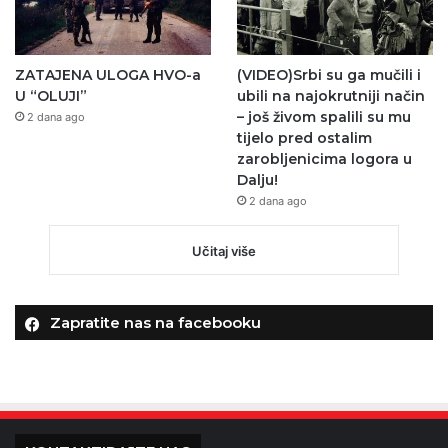
ZATAJENA ULOGA HVO-a
(VIDEO)Srbi su ga mučili i
U “OLUJI”
ubili na najokrutniji način
– još živom spalili su mu
2 dana ago
tijelo pred ostalim
zarobljenicima logora u
Dalju!
2 dana ago
Učitaj više
Zapratite nas na facebooku