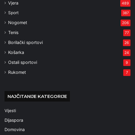
Vjera
489
Sport
387
Nogomet
206
Tenis
77
Borilački sportovi
26
Košarka
24
Ostali sportovi
9
Rukomet
7
NAJČITANIJE KATEGORIJE
Vijesti
Dijaspora
Domovina