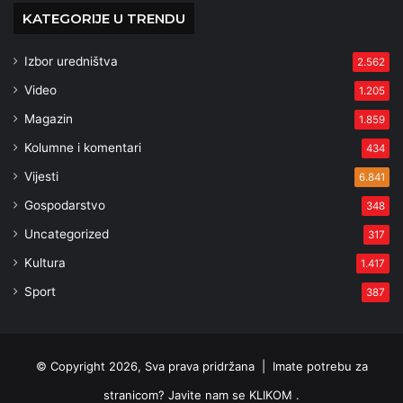
KATEGORIJE U TRENDU
Izbor uredništva
2.562
Video
1.205
Magazin
1.859
Kolumne i komentari
434
Vijesti
6.841
Gospodarstvo
348
Uncategorized
317
Kultura
1.417
Sport
387
© Copyright 2026, Sva prava pridržana |
Imate potrebu za
stranicom? Javite nam se KLIKOM .