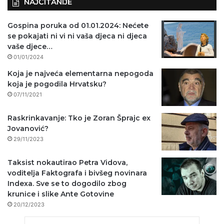
NAJČITANIJE
Gospina poruka od 01.01.2024: Nećete
se pokajati ni vi ni vaša djeca ni djeca
vaše djece…
01/01/2024
Koja je najveća elementarna nepogoda
koja je pogodila Hrvatsku?
07/11/2021
Raskrinkavanje: Tko je Zoran Šprajc ex
Jovanović?
29/11/2023
Taksist nokautirao Petra Vidova,
voditelja Faktografa i bivšeg novinara
Indexa. Sve se to dogodilo zbog
krunice i slike Ante Gotovine
20/12/2023