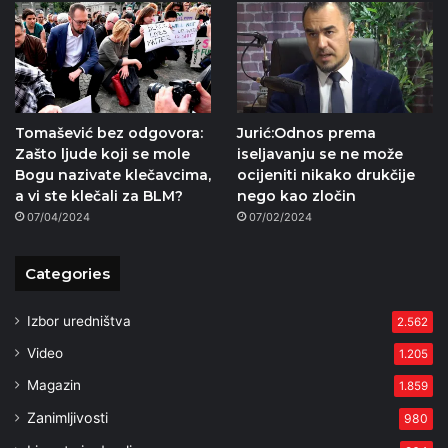
Tomašević bez odgovora:
Jurić:Odnos prema
Zašto ljude koji se mole
iseljavanju se ne može
Bogu nazivate klečavcima,
ocijeniti nikako drukčije
a vi ste klečali za BLM?
nego kao zločin
07/04/2024
07/02/2024
Categories
Izbor uredništva
2.562
Video
1.205
Magazin
1.859
Zanimljivosti
980