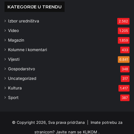
KATEGORIJE U TRENDU
Izbor uredništva
2.562
Video
1.205
Magazin
1.859
Kolumne i komentari
433
Vijesti
6.841
Gospodarstvo
348
Uncategorized
317
Kultura
1.417
Sport
387
© Copyright 2026, Sva prava pridržana |
Imate potrebu za
stranicom? Javite nam se KLIKOM .