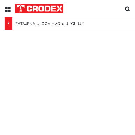
Menu
Tr
ZATAJENA ULOGA HVO-a U “OLUJI”