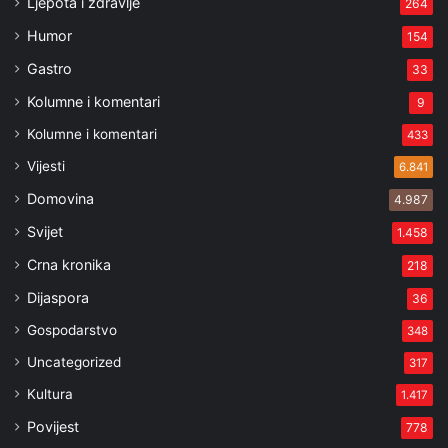
Ljepota i zdravlje
264
Humor
154
Gastro
33
Kolumne i komentari
9
Kolumne i komentari
433
Vijesti
6.841
Domovina
4.987
Svijet
1.458
Crna kronika
218
Dijaspora
36
Gospodarstvo
348
Uncategorized
317
Kultura
1.417
Povijest
778