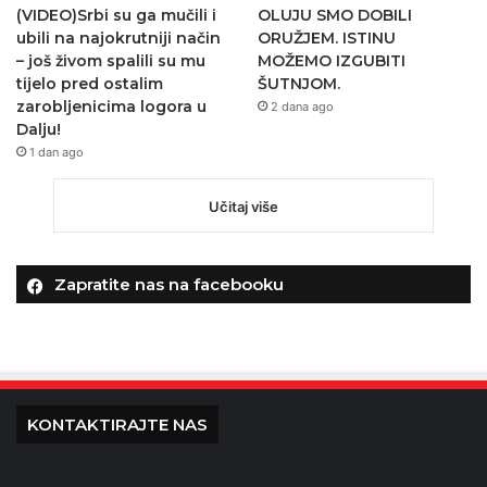
(VIDEO)Srbi su ga mučili i
OLUJU SMO DOBILI
ubili na najokrutniji način
ORUŽJEM. ISTINU
– još živom spalili su mu
MOŽEMO IZGUBITI
tijelo pred ostalim
ŠUTNJOM.
zarobljenicima logora u
2 dana ago
Dalju!
1 dan ago
Učitaj više
Zapratite nas na facebooku
KONTAKTIRAJTE NAS