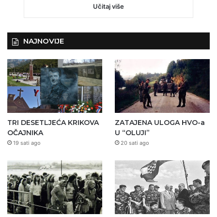
Učitaj više
NAJNOVIJE
TRI DESETLJEĆA KRIKOVA
ZATAJENA ULOGA HVO-a
OČAJNIKA
U “OLUJI”
19 sati ago
20 sati ago