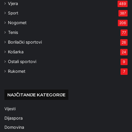
Vjera
489
Sport
387
Nogomet
206
Tenis
77
Borilački sportovi
26
Košarka
24
Ostali sportovi
9
Rukomet
7
NAJČITANIJE KATEGORIJE
Vijesti
Dijaspora
Domovina