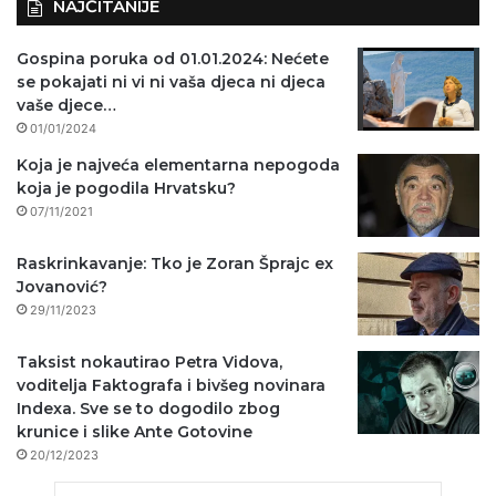
NAJČITANIJE
Gospina poruka od 01.01.2024: Nećete
se pokajati ni vi ni vaša djeca ni djeca
vaše djece…
01/01/2024
Koja je najveća elementarna nepogoda
koja je pogodila Hrvatsku?
07/11/2021
Raskrinkavanje: Tko je Zoran Šprajc ex
Jovanović?
29/11/2023
Taksist nokautirao Petra Vidova,
voditelja Faktografa i bivšeg novinara
Indexa. Sve se to dogodilo zbog
krunice i slike Ante Gotovine
20/12/2023