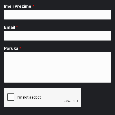
Ime i Prezime
*
Email
*
Poruka
*