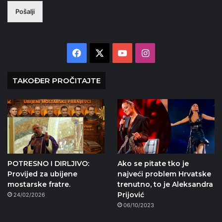
Pošalji
Facebook
X
YouTube
Instagram
TAKOĐER PROČITAJTE
POTRESNO I DIRLJIVO:
Ako se pitate tko je
Provijed za ubijene
najveći problem Hrvatske
mostarske fratre.
trenutno, to je Aleksandra
Prijović
24/02/2026
06/10/2023