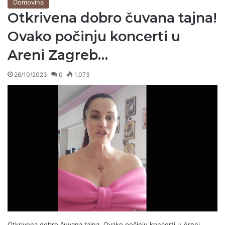
Domovina
Otkrivena dobro čuvana tajna!
Ovako počinju koncerti u
Areni Zagreb…
26/10/2023
0
1.073
Otkrivena dobro čuvana tajna. Ovako počinju koncerti u Areni