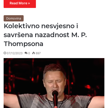
Read More »
Domovina
Kolektivno nesvjesno i
savršena nazadnost M. P.
Thompsona
07/12/2023
0
697