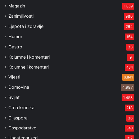
Magazin
1.859
Zanimljivosti
980
Ljepota i zdravlje
264
Humor
154
Gastro
33
Kolumne i komentari
9
Kolumne i komentari
434
Vijesti
6.841
Domovina
4.987
Svijet
1.458
Crna kronika
218
Dijaspora
36
Gospodarstvo
348
Uncategorized
317