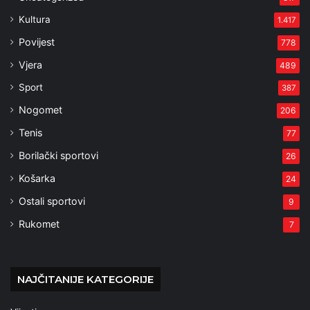
Kultura
1.417
Povijest
778
Vjera
489
Sport
387
Nogomet
206
Tenis
77
Borilački sportovi
26
Košarka
24
Ostali sportovi
9
Rukomet
7
NAJČITANIJE KATEGORIJE