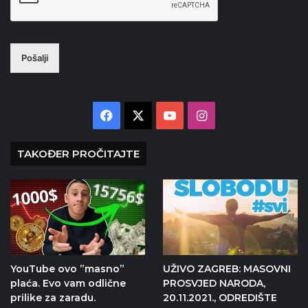
Pošalji
Facebook
X
YouTube
Instagram
TAKOĐER PROČITAJTE
YouTube ovo ”masno”
UŽIVO ZAGREB: MASOVNI
plaća. Evo vam odlične
PROSVJED NARODA,
prilike za zaradu.
20.11.2021., ODREDIŠTE