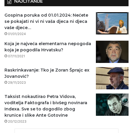
NAJČITANIJE
Gospina poruka od 01.01.2024: Nećete
se pokajati ni vi ni vaša djeca ni djeca
vaše djece…
01/01/2024
Koja je najveća elementarna nepogoda
koja je pogodila Hrvatsku?
07/11/2021
Raskrinkavanje: Tko je Zoran Šprajc ex
Jovanović?
29/11/2023
Taksist nokautirao Petra Vidova,
voditelja Faktografa i bivšeg novinara
Indexa. Sve se to dogodilo zbog
krunice i slike Ante Gotovine
20/12/2023