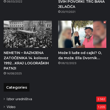
SVIH POVORKI: TRG BANA
08/03/2022
JELAČIĆA
20/11/2021
NEMETIN – RAZMJENA
Može li luđe od cajki? O,
ZATOČENIKA 14. kolovoz
da može. Ella Dvornik…
1992…KRAJ LOGORAŠKIH
06/12/2023
PATNJI
14/08/2025
Categories
Izbor uredništva
2.562
Video
1.205