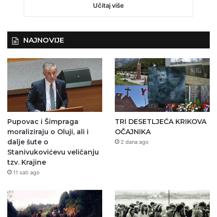
Učitaj više
NAJNOVIJE
Pupovac i Šimpraga
TRI DESETLJEĆA KRIKOVA
moraliziraju o Oluji, ali i
OČAJNIKA
dalje šute o
2 dana ago
Stanivukovićevu veličanju
tzv. Krajine
11 sati ago