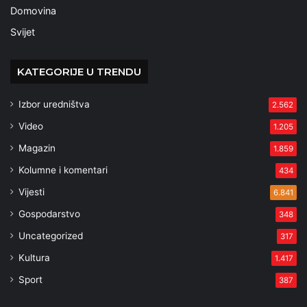
Domovina
Svijet
KATEGORIJE U TRENDU
Izbor uredništva
2.562
Video
1.205
Magazin
1.859
Kolumne i komentari
434
Vijesti
6.841
Gospodarstvo
348
Uncategorized
317
Kultura
1.417
Sport
387