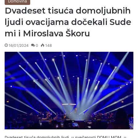
Domovina
Dvadeset tisuća domoljubnih
ljudi ovacijama dočekali Sude
mi i Miroslava Škoru
16/01/2024
0
148
Dvadeset tisuća domoljubnih ljudi, u svečanosti DOMU MOM, u