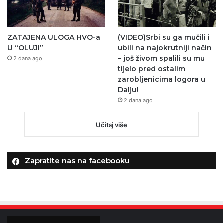
ZATAJENA ULOGA HVO-a
(VIDEO)Srbi su ga mučili i
U “OLUJI”
ubili na najokrutniji način
– još živom spalili su mu
2 dana ago
tijelo pred ostalim
zarobljenicima logora u
Dalju!
2 dana ago
Učitaj više
Zapratite nas na facebooku