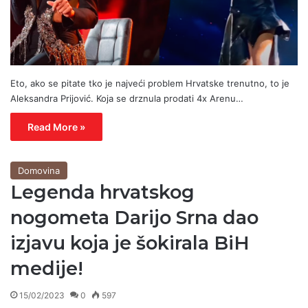
Eto, ako se pitate tko je najveći problem Hrvatske trenutno, to je
Aleksandra Prijović. Koja se drznula prodati 4x Arenu…
Read More »
Domovina
Legenda hrvatskog
nogometa Darijo Srna dao
izjavu koja je šokirala BiH
medije!
15/02/2023
0
597