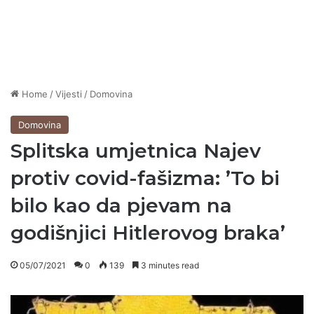
Home
/
Vijesti
/
Domovina
Domovina
Splitska umjetnica Najev
protiv covid-fašizma: ʼTo bi
bilo kao da pjevam na
godišnjici Hitlerovog brakaʼ
05/07/2021
0
139
3 minutes read