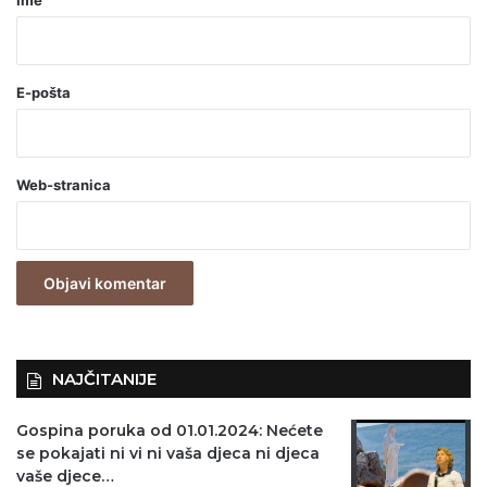
*
(
o
E-pošta
b
a
Web-stranica
v
e
z
n
o
)
NAJČITANIJE
Gospina poruka od 01.01.2024: Nećete
se pokajati ni vi ni vaša djeca ni djeca
vaše djece…