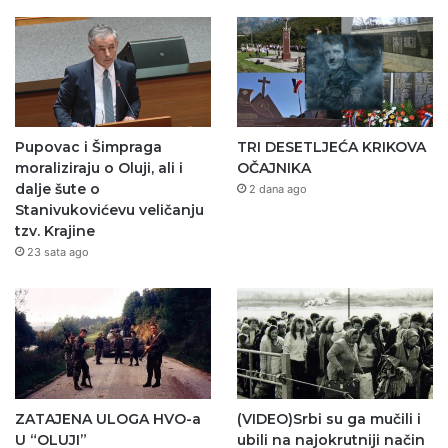
Pupovac i Šimpraga
TRI DESETLJEĆA KRIKOVA
moraliziraju o Oluji, ali i
OČAJNIKA
dalje šute o
2 dana ago
Stanivukovićevu veličanju
tzv. Krajine
23 sata ago
ZATAJENA ULOGA HVO-a
(VIDEO)Srbi su ga mučili i
U “OLUJI”
ubili na najokrutniji način