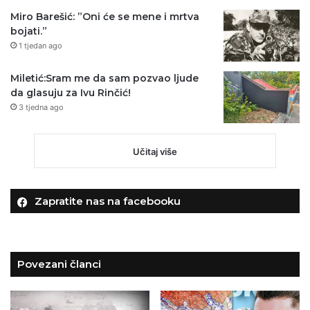
Miro Barešić: ”Oni će se mene i mrtva
bojati.”
1 tjedan ago
Miletić:Sram me da sam pozvao ljude
da glasuju za Ivu Rinčić!
3 tjedna ago
Učitaj više
Zapratite nas na facebooku
Povezani članci