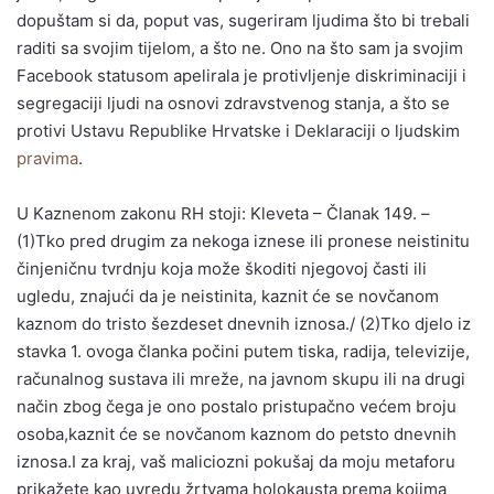
dopuštam si da, poput vas, sugeriram ljudima što bi trebali
raditi sa svojim tijelom, a što ne. Ono na što sam ja svojim
Facebook statusom apelirala je protivljenje diskriminaciji i
segregaciji ljudi na osnovi zdravstvenog stanja, a što se
protivi Ustavu Republike Hrvatske i Deklaraciji o ljudskim
pravima
.
U Kaznenom zakonu RH stoji: Kleveta – Članak 149. –
(1)Tko pred drugim za nekoga iznese ili pronese neistinitu
činjeničnu tvrdnju koja može škoditi njegovoj časti ili
ugledu, znajući da je neistinita, kaznit će se novčanom
kaznom do tristo šezdeset dnevnih iznosa./ (2)Tko djelo iz
stavka 1. ovoga članka počini putem tiska, radija, televizije,
računalnog sustava ili mreže, na javnom skupu ili na drugi
način zbog čega je ono postalo pristupačno većem broju
osoba,kaznit će se novčanom kaznom do petsto dnevnih
iznosa.I za kraj, vaš maliciozni pokušaj da moju metaforu
prikažete kao uvredu žrtvama holokausta prema kojima