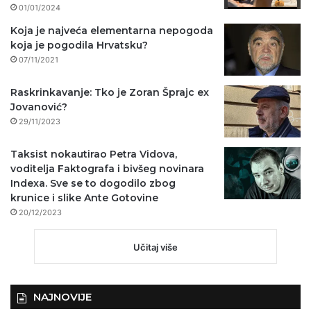
01/01/2024
Koja je najveća elementarna nepogoda
koja je pogodila Hrvatsku?
07/11/2021
Raskrinkavanje: Tko je Zoran Šprajc ex
Jovanović?
29/11/2023
Taksist nokautirao Petra Vidova,
voditelja Faktografa i bivšeg novinara
Indexa. Sve se to dogodilo zbog
krunice i slike Ante Gotovine
20/12/2023
Učitaj više
NAJNOVIJE