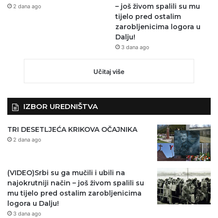
– još živom spalili su mu
2 dana ago
tijelo pred ostalim
zarobljenicima logora u
Dalju!
3 dana ago
Učitaj više
IZBOR UREDNIŠTVA
TRI DESETLJEĆA KRIKOVA OČAJNIKA
2 dana ago
(VIDEO)Srbi su ga mučili i ubili na
najokrutniji način – još živom spalili su
mu tijelo pred ostalim zarobljenicima
logora u Dalju!
3 dana ago