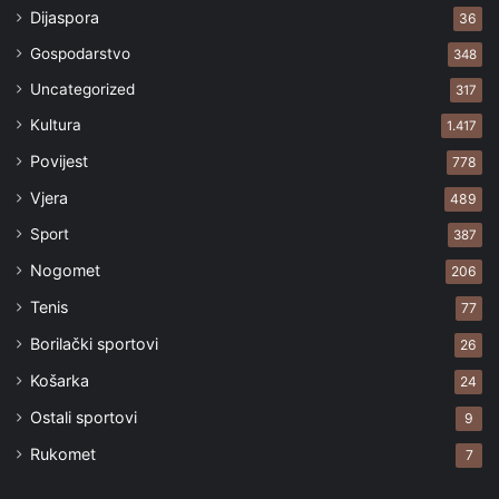
Dijaspora
36
Gospodarstvo
348
Uncategorized
317
Kultura
1.417
Povijest
778
Vjera
489
Sport
387
Nogomet
206
Tenis
77
Borilački sportovi
26
Košarka
24
Ostali sportovi
9
Rukomet
7