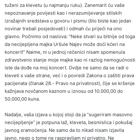
tuženi za klevetu (u najmanju ruku). Zanemarit ću vaše
nepoznavanje povijesti kao i nerazumijevanje stilskih
izražajnih sredstava u govoru i pismu (što biste kao jedan
novinar trebali posjedovati) i odmah ću prijeći na ono
glavno. Počnimo od naslova: “Neke stvari su bitnije od toga
da necijepljena majka Uršule Najev može doći kćeri na
koncert!” Naime, ni u jednoj rečenici nisam spomenula
zdravstveno stanje moje majke kao ni razlog nemogućnosti
iste da dođe na moj koncert. Ovdje ne samo da se radi o
kleveti s vaše strane, već i o povredi Zakona o zaštiti prava
pacijenata (članak 28.- Pravo na privatnost), čije se kršenje
kažnjava novčanom kaznom u iznosu od 10.000,00 do
50.000,00 kuna.
Nadalje, vaša izjava u kojoj stoji da ja “sugeriram masovno
necijepljenje” je potpuna laž, kleveta, besmislica i pokušaj
javnog sramoćenja. Ne samo da to nikad nisam izjavila
javno, nego o tome ne raspravljam ni privatno. Ne