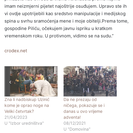
imam neizmjerni pijetet najoštrije osuđujem. Upravo ste ih
vi ovdje upotrijebili kao sredstvo manipulacije i medijskog
spina u svrhu sramoćenja mene i moje obitelji.Prema tome,
gospodine Piliću, očekujem javnu ispriku u kratkom
vremenskom roku. U protivnom, vidimo se na sudu.”
crodex.net
Zna li nadbiskup Uzinić
Da ne prezaju od
kome je oprao noge na
ničega, pokazuje se i
Veliki četvrtak?
danas u ovo vrijeme
21/04/2023
adventa!
U "Izbor uredništva"
08/12/2021
U "Domovina"