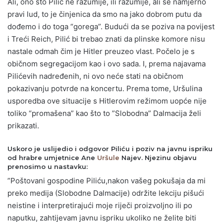
Ali, ono što Pilić ne razumije, ili razumije, ali se namjerno
pravi lud, to je činjenica da smo na jako dobrom putu da
dođemo i do toga “gorega”. Budući da se poziva na povijest
i Treći Reich, Pilić bi trebao znati da plinske komore nisu
nastale odmah čim je Hitler preuzeo vlast. Počelo je s
običnom segregacijom kao i ovo sada. I, prema najavama
Pilićevih nadređenih, ni ovo neće stati na običnom
pokazivanju potvrde na koncertu. Prema tome, Uršulina
usporedba ove situacije s Hitlerovim režimom uopće nije
toliko “promašena” kao što to ”Slobodna” Dalmacija želi
prikazati.
Uskoro je uslijedio i odgovor Piliću i poziv na javnu ispriku
od hrabre umjetnice Ane
Uršule
Najev. Njezinu objavu
prenosimo u nastavku:
”Poštovani gospodine Piliću,nakon vašeg pokušaja da mi
preko medija (Slobodne Dalmacije) održite lekciju pišući
neistine i interpretirajući moje riječi proizvoljno ili po
naputku, zahtijevam javnu ispriku ukoliko ne želite biti