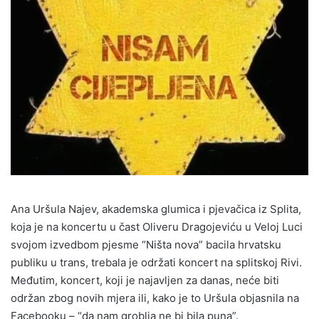
Ana Uršula Najev, akademska glumica i pjevačica iz Splita,
koja je na koncertu u čast Oliveru Dragojeviću u Veloj Luci
svojom izvedbom pjesme “Ništa nova” bacila hrvatsku
publiku u trans, trebala je održati koncert na splitskoj Rivi.
Međutim, koncert, koji je najavljen za danas, neće biti
održan zbog novih mjera ili, kako je to Uršula objasnila na
Facebooku – “da nam groblja ne bi bila puna”.