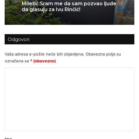
Za Sedlarov ‘Vukovar’ nula, a ‘Svadbi’
3 tjedna ago
stotine tisuća eura?
Odgovori
Miletić:Sram me da sam pozvao ljude
da glasuju za Ivu Rinčić!
Vaša adresa e-pošte neće biti objavljena.
Obavezna polja su
označena sa
* (obavezno)
K
o
m
e
n
t
a
r
Ime