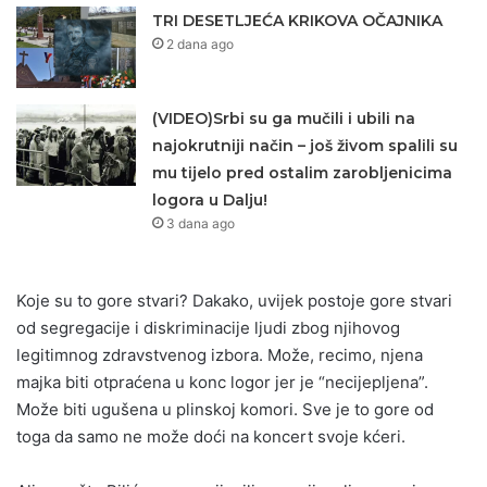
TRI DESETLJEĆA KRIKOVA OČAJNIKA
2 dana ago
(VIDEO)Srbi su ga mučili i ubili na
najokrutniji način – još živom spalili su
mu tijelo pred ostalim zarobljenicima
logora u Dalju!
3 dana ago
Koje su to gore stvari? Dakako, uvijek postoje gore stvari
od segregacije i diskriminacije ljudi zbog njihovog
legitimnog zdravstvenog izbora. Može, recimo, njena
majka biti otpraćena u konc logor jer je “necijepljena”.
Može biti ugušena u plinskoj komori. Sve je to gore od
toga da samo ne može doći na koncert svoje kćeri.