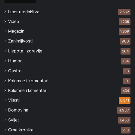
Izbor uredništva
2.562
Video
1.205
Magazin
1.859
Zanimljivosti
980
Ljepota i zdravlje
264
Humor
154
Gastro
33
Kolumne i komentari
9
Kolumne i komentari
434
Vijesti
6.841
Domovina
4.987
Svijet
1.458
Crna kronika
218