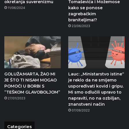
okretanja suverenizmu
Tomaševića i Možemose
kako se ponose
11/06/2024
zagrebačkim
braniteljima!?
23/06/2023
GOLUŽA:MARTA, ŽAO MI
Lauc: „Ministarstvo istine“
JE ŠTO TI NISAM MOGAO
je reklo da ne smijemo
POMOĆI U BORBI S
uspoređivati kovid i gripu.
”TEŠKOM GLAVOBOLJOM”
Mi smo odlučili upravo to
napraviti, no na ozbiljan,
27/01/2023
znanstveni način
07/09/2022
Categories