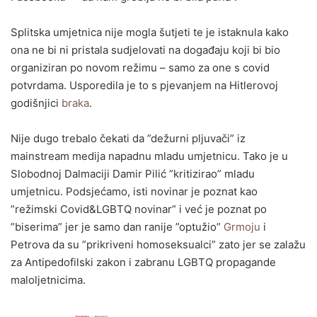
Splitska umjetnica nije mogla šutjeti te je istaknula kako
ona ne bi ni pristala sudjelovati na događaju koji bi bio
organiziran po novom režimu – samo za one s covid
potvrdama. Usporedila je to s pjevanjem na Hitlerovoj
godišnjici
braka
.
Nije dugo trebalo čekati da ”dežurni pljuvači” iz
mainstream medija napadnu mladu umjetnicu. Tako je u
Slobodnoj Dalmaciji Damir Pilić ”kritizirao” mladu
umjetnicu. Podsjećamo, isti novinar je poznat kao
”režimski Covid&LGBTQ novinar” i već je poznat po
”biserima” jer je samo dan ranije ”optužio”
Grmoju
i
Petrova da su ”prikriveni homoseksualci” zato jer se zalažu
za Antipedofilski zakon i zabranu LGBTQ propagande
maloljetnicima.