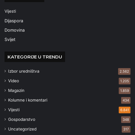
Vijesti
Dijaspora
Domovina
Svijet
KATEGORIJE U TRENDU
Izbor uredništva
2.562
Video
1.205
Magazin
1.859
Kolumne i komentari
434
Vijesti
6.841
Gospodarstvo
348
Uncategorized
317