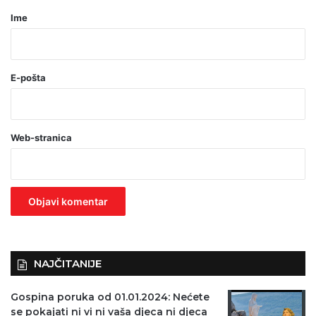
r
Ime
*
(
o
E-pošta
b
a
Web-stranica
v
e
z
n
o
)
NAJČITANIJE
Gospina poruka od 01.01.2024: Nećete
se pokajati ni vi ni vaša djeca ni djeca