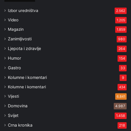
Izbor uredništva
2.562
Video
1.205
Magazin
1.859
Zanimljivosti
980
Ljepota i zdravlje
264
Humor
154
Gastro
33
Kolumne i komentari
9
Kolumne i komentari
434
Vijesti
6.841
Domovina
4.987
Svijet
1.458
Crna kronika
218