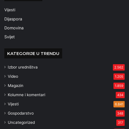
Vijesti
Dijaspora
Domovina
Svijet
KATEGORIJE U TRENDU
Izbor uredništva
2.562
Video
1.205
Magazin
1.859
Kolumne i komentari
434
Vijesti
6.841
Gospodarstvo
348
Uncategorized
317