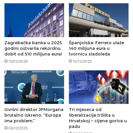
Zagrebačka banka u 2025.
Španjolska: Ferrero ulaže
godini ostvarila rekordnu
140 milijuna eura u
dobit od 510 milijuna eura!
tvornicu sladoleda
15/02/2026
10/12/2025
Izvršni direktor JPMorgana
Tri mjeseca od
brutalno iskreno: “Europa
liberalizacije tržišta u
ima problem.”
Hrvatskoj – cijene goriva u
padu
09/12/2025