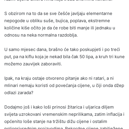
S obzirom na to da se sve češće javljaju elementarne
nepogode u obliku suše, bujica, poplava, ekstremne
količine kiše očito je da će robe biti manje ili jednaku u
odnosu na neka normalna razdoblja.
U samo mjesec dana, brašno će tako poskupjeti i po treći
put, pa na kiflu koja je nekad bila čak 50 lipa, a kruh tri kune
možemo zauvijek zaboraviti.
Ipak, na kraju ostaje otvoreno pitanje ako ni ratari, a ni
mlinari nemaju koristi od povećanja cijene, u čiji onda džep
odlazi zarada?
Dodajmo još i kako loši prinosi žitarica i uljarica diljem
svijeta uzrokovani vremenskim neprilikama, zatim inflacija i
općenito loše stanje na tržištu dižu cijene i ostalim
poljoprivrednim proizvodima. Rekordne cijene zabilježene