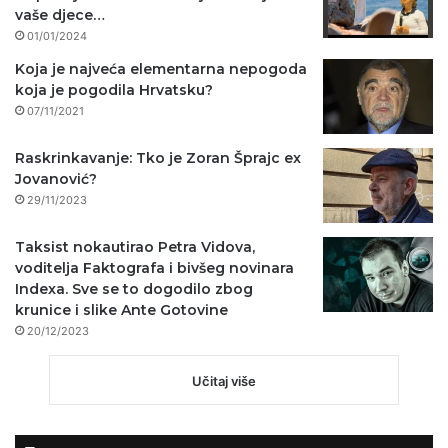
vaše djece…
01/01/2024
Koja je najveća elementarna nepogoda
koja je pogodila Hrvatsku?
07/11/2021
Raskrinkavanje: Tko je Zoran Šprajc ex
Jovanović?
29/11/2023
Taksist nokautirao Petra Vidova,
voditelja Faktografa i bivšeg novinara
Indexa. Sve se to dogodilo zbog
krunice i slike Ante Gotovine
20/12/2023
Učitaj više