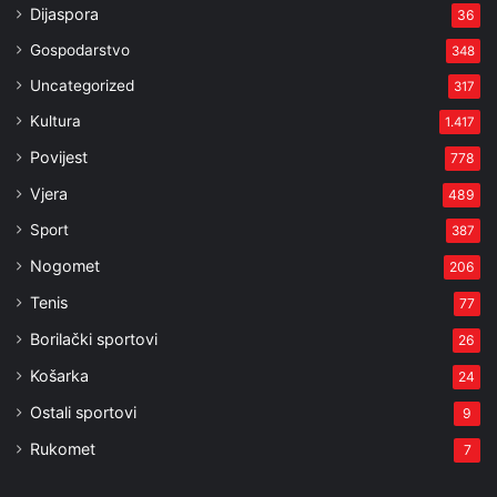
Dijaspora
36
Gospodarstvo
348
Uncategorized
317
Kultura
1.417
Povijest
778
Vjera
489
Sport
387
Nogomet
206
Tenis
77
Borilački sportovi
26
Košarka
24
Ostali sportovi
9
Rukomet
7