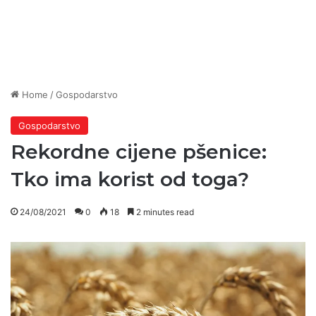
Home
/
Gospodarstvo
Gospodarstvo
Rekordne cijene pšenice:
Tko ima korist od toga?
24/08/2021
0
18
2 minutes read