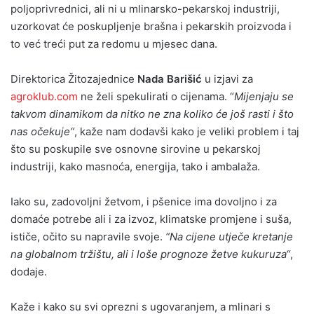
poljoprivrednici, ali ni u mlinarsko-pekarskoj industriji,
uzorkovat će poskupljenje brašna i pekarskih proizvoda i
to već treći put za redomu u mjesec dana.
Direktorica Žitozajednice
Nada Barišić
u izjavi za
agroklub.com
ne želi spekulirati o cijenama. “
Mijenjaju se
takvom dinamikom da nitko ne zna koliko će još rasti i što
nas očekuje“
, kaže nam dodavši kako je veliki problem i taj
što su poskupile sve osnovne sirovine u pekarskoj
industriji, kako masnoća, energija, tako i ambalaža.
Iako su, zadovoljni žetvom, i pšenice ima dovoljno i za
domaće potrebe ali i za izvoz, klimatske promjene i suša,
ističe, očito su napravile svoje.
“Na cijene utječe kretanje
na globalnom tržištu, ali i loše prognoze žetve kukuruza“
,
dodaje.
Kaže i kako su svi oprezni s ugovaranjem, a mlinari s