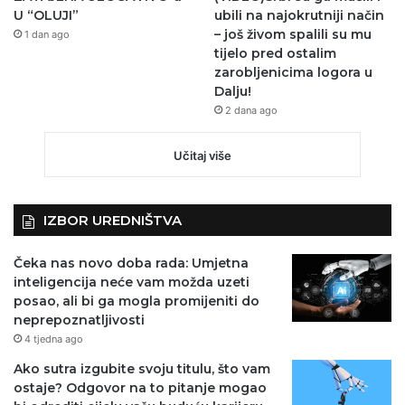
U “OLUJI”
ubili na najokrutniji način
– još živom spalili su mu
1 dan ago
tijelo pred ostalim
zarobljenicima logora u
Dalju!
2 dana ago
Učitaj više
IZBOR UREDNIŠTVA
Čeka nas novo doba rada: Umjetna
inteligencija neće vam možda uzeti
posao, ali bi ga mogla promijeniti do
neprepoznatljivosti
4 tjedna ago
Ako sutra izgubite svoju titulu, što vam
ostaje? Odgovor na to pitanje mogao