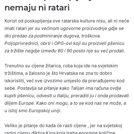
nemaju ni ratari
Korist od poskupljenja ove ratarske kulture nisu, ali ni neće
imati ratari jer
su većinom ugovorne proizvodnje gdje se
dio predao za podminiranje dugova, troškova.
Poljoprivrednici, obrti i OPG-ovi koji su proizveli pšenicu
za tržište negdje između 80 i 90 posto nje su već prodali.
Trenutno su cijene žitarica, roba koja ide na svjetskim
tržištima, a žalosno je što Hrvatska ne zna to dobro
iskoristiti, već sve izvozimo umjesto da prerađujemo kod
sebe.
Postavlja se pitanje kako Talijan ima računa ovdje
kupiti pšenicu, odvesti u Italiju, preraditi ju i onda prodavati
diljem Europe. Kako oni mogu, a to se kod nas ne može, a
u istoj smo Europskoj uniji.
Veliko je pitanje do kada će rasti cijene , jer na svjetskoj
razini cijenu diktira Kina koja treba enormne količine.