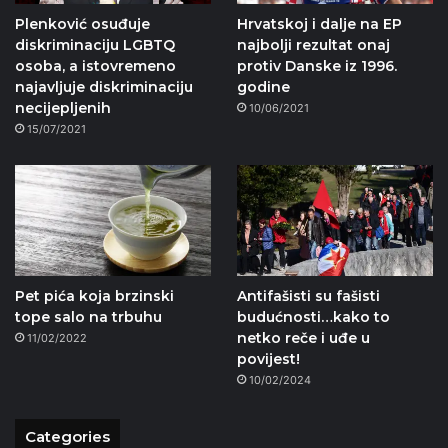
Plenković osuđuje
Hrvatskoj i dalje na EP
diskriminaciju LGBTQ
najbolji rezultat onaj
osoba, a istovremeno
protiv Danske iz 1996.
najavljuje diskriminaciju
godine
necijepljenih
10/06/2021
15/07/2021
Pet pića koja brzinski
Antifašisti su fašisti
tope salo na trbuhu
budućnosti…kako to
netko reče i uđe u
11/02/2022
povijest!
10/02/2024
Categories