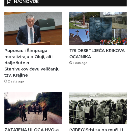
NAJNOVIJE
Pupovac i Šimpraga
TRI DESETLJEĆA KRIKOVA
moraliziraju o Oluji, ali i
OČAJNIKA
dalje šute o
1 dan ago
Stanivukovićevu veličanju
tzv. Krajine
2 sata ago
ZATAJENA ULOGA HVO-a
(VIDEO)Srbi su ga mučili i