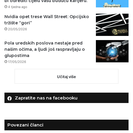
bi odrediti cijelu vašu buduću karijeru.
4 tjedna ago
Nvidia opet trese Wall Street: Opcijsko
tržište “gori”
20/05/2026
Pola uredskih poslova nestaje pred
našim očima, a ljudi još raspravljaju o
glupostima
17/05/2026
Učitaj više
Zapratite nas na facebooku
Povezani članci