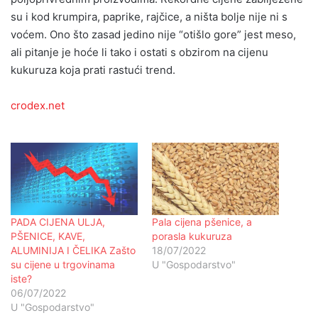
su i kod krumpira, paprike, rajčice, a ništa bolje nije ni s
voćem. Ono što zasad jedino nije “otišlo gore” jest meso,
ali pitanje je hoće li tako i ostati s obzirom na cijenu
kukuruza koja prati rastući trend.
crodex.net
PADA CIJENA ULJA,
Pala cijena pšenice, a
PŠENICE, KAVE,
porasla kukuruza
ALUMINIJA I ČELIKA Zašto
18/07/2022
su cijene u trgovinama
U "Gospodarstvo"
iste?
06/07/2022
U "Gospodarstvo"