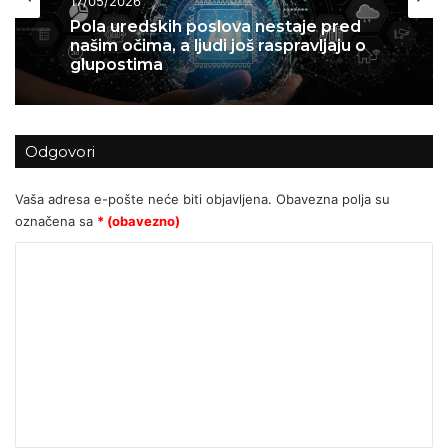
12/05/2026
17/05/2026
Bakić: Hrvatsko tržište kapitala pred
eksplozijom?
Pola uredskih poslova nestaje pred
našim očima, a ljudi još raspravljaju o
Odgovori
glupostima
Vaša adresa e-pošte neće biti objavljena.
Obavezna polja su
označena sa
* (obavezno)
K
o
m
e
n
t
a