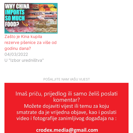
Zašto je Kina kupila
rezerve pšenice za više od
godinu dana?
04/03/2022
U "Izbor uredništva"
POŠALJITE NAM VAŠU VIJEST