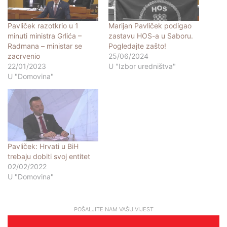
Pavliček razotkrio u 1
Marijan Pavliček podigao
minuti ministra Grlića –
zastavu HOS-a u Saboru.
Radmana – ministar se
Pogledajte zašto!
zacrvenio
25/06/2024
22/01/2023
U "Izbor uredništva"
U "Domovina"
Pavliček: Hrvati u BiH
trebaju dobiti svoj entitet
02/02/2022
U "Domovina"
POŠALJITE NAM VAŠU VIJEST