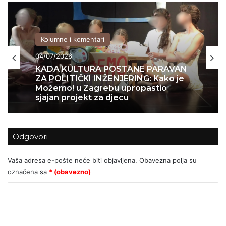
Domovina
Kolumne i komentari
04/07/2026
04/07/2026
MEDIJSKA MANIPULACIJA ILI
KADA KULTURA POSTANE PARAVAN
NOVINARSTVO? Zašto javnosti opet
ZA POLITIČKI INŽENJERING: Kako je
nije prikazana cijela istina o sukobu
Možemo! u Zagrebu upropastio
na Trgu?
sjajan projekt za djecu
Odgovori
Vaša adresa e-pošte neće biti objavljena.
Obavezna polja su
označena sa
* (obavezno)
K
o
m