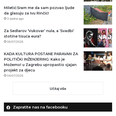
Miletić:Sram me da sam pozvao ljude
da glasuju za Ivu Rinčić!
3 tjedna ago
Za Sedlarov ‘Vukovar’ nula, a ‘Svadbi’
stotine tisuća eura?
06/07/2026
KADA KULTURA POSTANE PARAVAN ZA
POLITIČKI INŽENJERING: Kako je
Možemo! u Zagrebu upropastio sjajan
projekt za djecu
04/07/2026
Učitaj više
Zapratite nas na facebooku