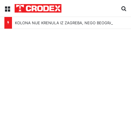
Menu
Tr
KOLONA NIJE KRENULA IZ ZAGREBA, NEGO BEOGRADA – NIKAKVI MITOVI NE MOGU PROMIJENITI ISTINU