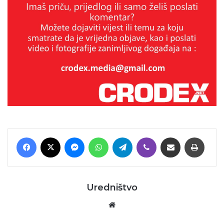
Facebook
X
Messenger
WhatsApp
Telegram
Viber
Podijeli putem E-maila
Printaj
Uredništvo
Website