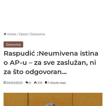
Home
/
Vijesti
/
Domovina
Domovina
Raspudić :Neumivena istina
o AP-u – za sve zaslužan, ni
za što odgovoran…
24/02/2023
0
216
1 minute read