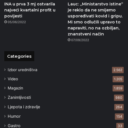
INA u prva 3 mj ostvarila
Lauc: „Ministarstvo istine“
najveći kvartalni profit u
je reklo da ne smijemo
povijesti
uspoređivati kovid i gripu.
Mi smo odlučili upravo to
05/06/2022
napraviti, no na ozbiljan,
znanstveni način
07/09/2022
Categories
Izbor uredništva
2.562
Video
1.205
Magazin
1.859
Zanimljivosti
980
Ljepota i zdravlje
264
Humor
154
Gastro
33