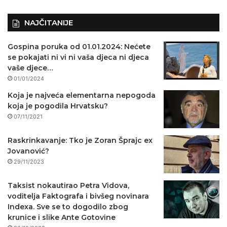
)
NAJČITANIJE
Gospina poruka od 01.01.2024: Nećete
se pokajati ni vi ni vaša djeca ni djeca
vaše djece…
01/01/2024
Koja je najveća elementarna nepogoda
koja je pogodila Hrvatsku?
07/11/2021
Raskrinkavanje: Tko je Zoran Šprajc ex
Jovanović?
29/11/2023
Taksist nokautirao Petra Vidova,
voditelja Faktografa i bivšeg novinara
Indexa. Sve se to dogodilo zbog
krunice i slike Ante Gotovine