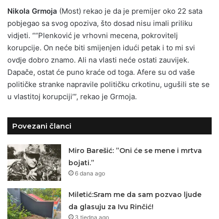
Nikola Grmoja
(Most) rekao je da je premijer oko 22 sata
pobjegao sa svog opoziva, što dosad nisu imali priliku
vidjeti. ““Plenković je vrhovni mecena, pokrovitelj
korupcije. On neće biti smijenjen idući petak i to mi svi
ovdje dobro znamo. Ali na vlasti neće ostati zauvijek.
Dapače, ostat će puno kraće od toga. Afere su od vaše
političke stranke napravile političku crkotinu, ugušili ste se
u vlastitoj korupciji’”, rekao je Grmoja.
Povezani članci
Miro Barešić: ”Oni će se mene i mrtva
bojati.”
6 dana ago
Miletić:Sram me da sam pozvao ljude
da glasuju za Ivu Rinčić!
3 tjedna ago