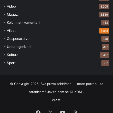
Video
1.205
Magazin
1.859
Kolumne i komentari
433
Vijesti
6.841
Gospodarstvo
348
Uncategorized
317
Kultura
1.417
Sport
387
© Copyright 2026, Sva prava pridržana |
Imate potrebu za
stranicom? Javite nam se KLIKOM .
Vijesti
Facebook
X
YouTube
Instagram