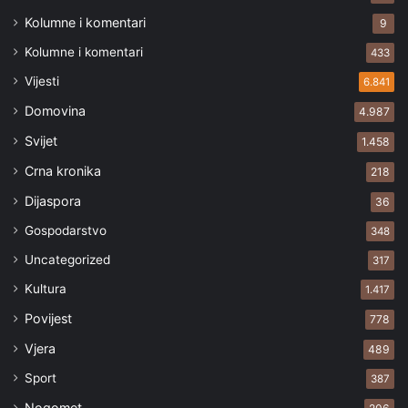
Kolumne i komentari
9
Kolumne i komentari
433
Vijesti
6.841
Domovina
4.987
Svijet
1.458
Crna kronika
218
Dijaspora
36
Gospodarstvo
348
Uncategorized
317
Kultura
1.417
Povijest
778
Vjera
489
Sport
387
Nogomet