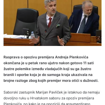
Rasprava o opozivu premijera Andreja Plenkovića
okončana je u petak rano ujutro nakon gotovo 11 sati
žustre polemike između vladajućih koji su ga žustro
branili i oporbe koja je do samoga kraja ukazivala na
brojne razloge zbog kojih premijer mora otići s dužnosti.
Saborski zastupnik Marijan Pavliček je istaknuo da nemaju
dovoljno ruku u Hrvatskom saboru za opoziv premijera
Plenkovića, no kako je na opoziciji da argumentirano