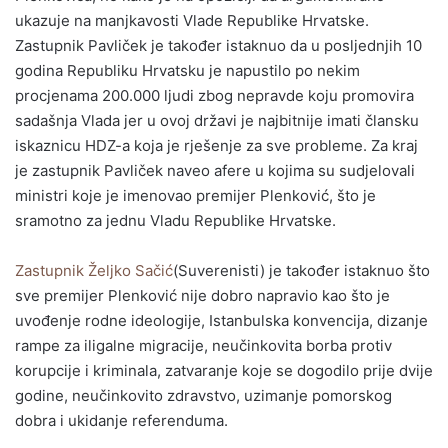
ukazuje na manjkavosti Vlade Republike Hrvatske.
Zastupnik Pavliček je također istaknuo da u posljednjih 10
godina Republiku Hrvatsku je napustilo po nekim
procjenama 200.000 ljudi zbog nepravde koju promovira
sadašnja Vlada jer u ovoj državi je najbitnije imati člansku
iskaznicu HDZ-a koja je rješenje za sve probleme. Za kraj
je zastupnik Pavliček naveo afere u kojima su sudjelovali
ministri koje je imenovao premijer Plenković, što je
sramotno za jednu Vladu Republike Hrvatske.
Zastupnik Željko Sačić
(Suverenisti) je također istaknuo što
sve premijer Plenković nije dobro napravio kao što je
uvođenje rodne ideologije, Istanbulska konvencija, dizanje
rampe za iligalne migracije, neučinkovita borba protiv
korupcije i kriminala, zatvaranje koje se dogodilo prije dvije
godine, neučinkovito zdravstvo, uzimanje pomorskog
dobra i ukidanje referenduma.