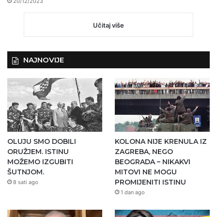
20/12/2023
Učitaj više
NAJNOVIJE
OLUJU SMO DOBILI
KOLONA NIJE KRENULA IZ
ORUŽJEM. ISTINU
ZAGREBA, NEGO
MOŽEMO IZGUBITI
BEOGRADA – NIKAKVI
ŠUTNJOM.
MITOVI NE MOGU
PROMIJENITI ISTINU
8 sati ago
1 dan ago