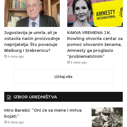
Jugoslavija je umrla, ali je
KAKVA VREMENA: J.K.
ostavila način proizvodnje
Rowling otvorila centar za
neprijatelja: Što povezuje
pomoć silovanim ženama,
Bleiburg i Srebrenicu?
Amnesty ga proglasio
“problematičnim”
4 dana ago
5 dana ago
Učitaj više
IZBOR UREDNIŠTVA
Miro Barešić: ”Oni će se mene i mrtva
bojati.”
6 dana ago