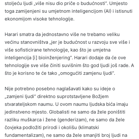
stoljeću ljudi „više nisu dio priče o budućnosti“. Umjesto
toga zamijenjeni su umjetnom inteligencijom (AI) i istisnuti
ekonomijom visoke tehnologije.
Harari smatra da jednostavno više ne trebamo veliku
većinu stanovništva „jer je budućnost u razvoju sve više i
više sofisticirane tehnologije, kao što je umjetna
inteligencija [i] bioinženjering”. Harari dodaje da će ove
tehnologije sve više činiti suvišnim što god ljudi još rade. A
što je korisno te će tako „omogućiti zamjenu ljudi”.
Nije potrebno posebno naglašavati kako su ideje o
„zamjeni ljudi“ direktno suprotstavljene Božjem
stvarateljskom naumu. U ovom naumu ljudska bića imaju
jedinstveno mjesto. Globalisti ne samo da žele poništiti
razliku muškarca i žene (genderizam), ne samo da žele
čovjeka podložiti prirodi i okolišu (klimatski
fundamentalizam), ne samo da žele smanjiti broj ljudi na