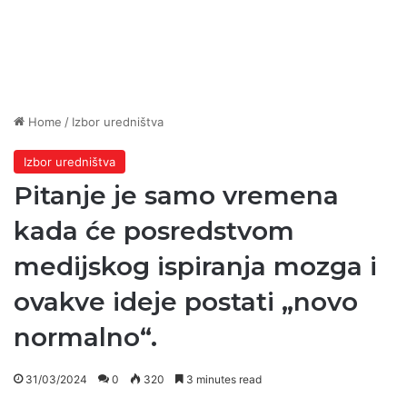
Home
/
Izbor uredništva
Izbor uredništva
Pitanje je samo vremena
kada će posredstvom
medijskog ispiranja mozga i
ovakve ideje postati „novo
normalno“.
31/03/2024
0
320
3 minutes read