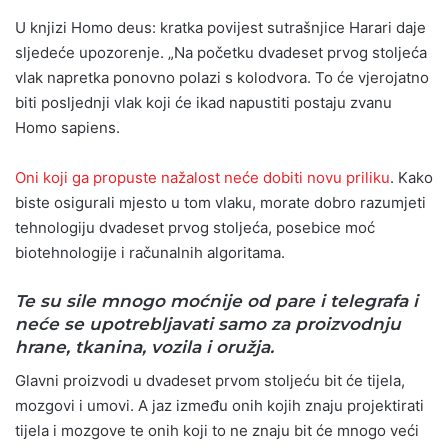
U knjizi Homo deus: kratka povijest sutrašnjice Harari daje
sljedeće upozorenje. „Na početku dvadeset prvog stoljeća
vlak napretka ponovno polazi s kolodvora. To će vjerojatno
biti posljednji vlak koji će ikad napustiti postaju zvanu
Homo sapiens.
Oni koji ga propuste nažalost neće dobiti novu priliku
. Kako
biste osigurali mjesto u tom vlaku, morate dobro razumjeti
tehnologiju dvadeset prvog stoljeća, posebice moć
biotehnologije i računalnih algoritama.
Te su sile mnogo moćnije od pare i telegrafa i
neće se upotrebljavati samo za proizvodnju
hrane, tkanina, vozila i oružja.
Glavni proizvodi u dvadeset prvom stoljeću bit će tijela,
mozgovi i umovi. A jaz između onih kojih znaju projektirati
tijela i mozgove te onih koji to ne znaju bit će mnogo veći