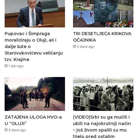
Pupovac i Šimpraga
TRI DESETLJEĆA KRIKOVA
moraliziraju o Oluji, ali i
OČAJNIKA
dalje šute o
3 dana ago
Stanivukovićevu veličanju
tzv. Krajine
1 dan ago
ZATAJENA ULOGA HVO-a
(VIDEO)Srbi su ga mučili i
U “OLUJI”
ubili na najokrutniji način
– još živom spalili su mu
3 dana ago
tijelo pred ostalim