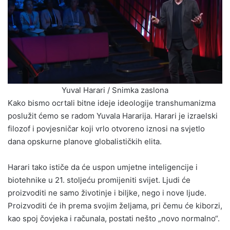
Yuval Harari / Snimka zaslona
Kako bismo ocrtali bitne ideje ideologije transhumanizma
poslužit ćemo se radom Yuvala Hararija. Harari je izraelski
filozof i povjesničar koji vrlo otvoreno iznosi na svjetlo
dana opskurne planove globalističkih elita.
Harari tako ističe da će uspon umjetne inteligencije i
biotehnike u 21. stoljeću promijeniti svijet. Ljudi će
proizvoditi ne samo životinje i biljke, nego i nove ljude.
Proizvoditi će ih prema svojim željama, pri čemu će kiborzi,
kao spoj čovjeka i računala, postati nešto „novo normalno“.