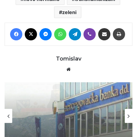
zeleni
Facebook
X
Messenger
WhatsApp
Telegram
Viber
Podijeli putem E-maila
Printaj
Tomislav
Website
Izbor uredništva
06/04/2026
25 GODINA OD TENKOVSKOG
UPADA U HERCEGOVAČKU BANKU I
POČETKA DEKONSTITUIRANJA