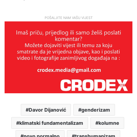
POŠALJITE NAM VAŠU VIJEST
Davor Dijanović
genderizam
klimatski fundamentalizam
kolumne
novo normalno
transhumanizam