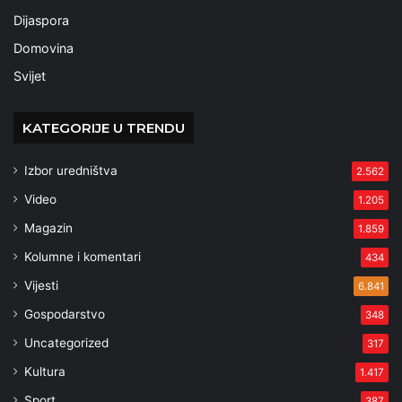
Dijaspora
Domovina
Svijet
KATEGORIJE U TRENDU
Izbor uredništva
2.562
Video
1.205
Magazin
1.859
Kolumne i komentari
434
Vijesti
6.841
Gospodarstvo
348
Uncategorized
317
Kultura
1.417
Sport
387