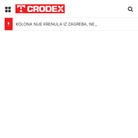
Menu
Tr
KOLONA NIJE KRENULA IZ ZAGREBA, NEGO BEOGRADA – NIKAKVI MITOVI NE MOGU PROMIJENITI ISTINU