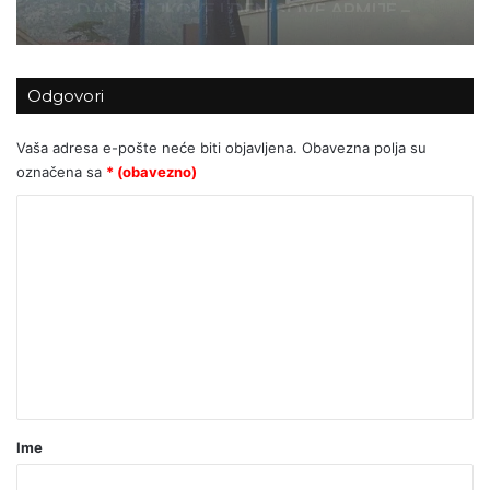
HRVATA HERCEG-BOSNE !!
Odgovori
Vaša adresa e-pošte neće biti objavljena.
Obavezna polja su
označena sa
* (obavezno)
K
o
m
e
n
t
a
r
Ime
*