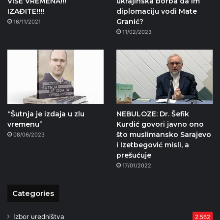
VIŠE VREMENA!!!
ukrajinska borba da im
IZAĐITE!!!!
diplomaciju vodi Mate
Granić?
16/11/2021
11/02/2023
“Šutnja je izdaja u zlu
NEBULOZE: Dr. Šefik
vremenu”
Kurdić govori javno ono
što muslimansko Sarajevo
08/06/2023
i Izetbegović misli, a
prešućuje
17/01/2022
Categories
Izbor uredništva
2.562