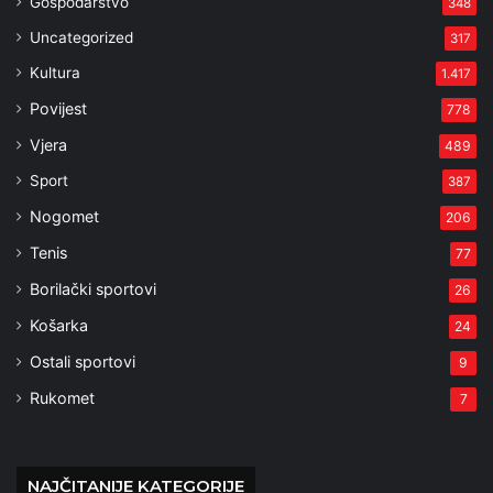
Gospodarstvo
348
Uncategorized
317
Kultura
1.417
Povijest
778
Vjera
489
Sport
387
Nogomet
206
Tenis
77
Borilački sportovi
26
Košarka
24
Ostali sportovi
9
Rukomet
7
NAJČITANIJE KATEGORIJE