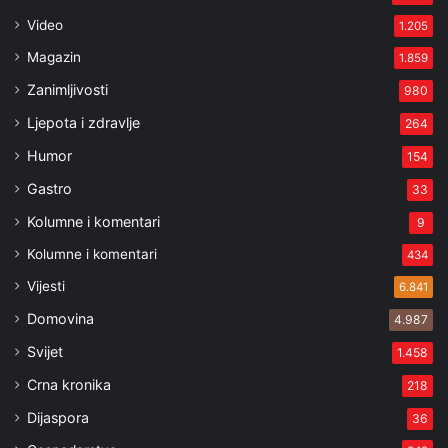
Video
1.205
Magazin
1.859
Zanimljivosti
980
Ljepota i zdravlje
264
Humor
154
Gastro
33
Kolumne i komentari
9
Kolumne i komentari
434
Vijesti
6.841
Domovina
4.987
Svijet
1.458
Crna kronika
218
Dijaspora
36