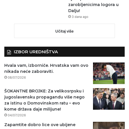
zarobljenicima logora u
Dalju!
3 dana ago
Učitaj više
IZBOR UREDNIŠTVA
Hvala vam, izborniče. Hrvatska vam ovo
nikada neće zaboraviti.
08/07/2026
ŠOKANTNE BROJKE: Za velikosrpsku i
jugoslavensku propagandu više nego
za istinu o Domovinskom ratu – evo
kome država daje milijune!
04/07/2026
Zapamtite dobro lice ove ubijene