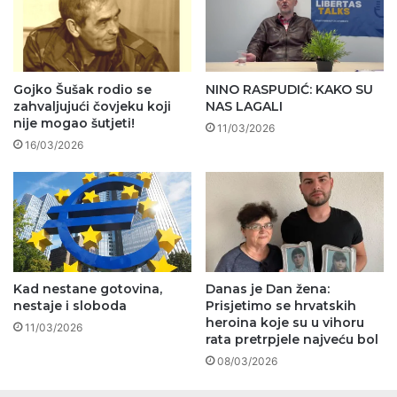
Gojko Šušak rodio se
NINO RASPUDIĆ: KAKO SU
zahvaljujući čovjeku koji
NAS LAGALI
nije mogao šutjeti!
11/03/2026
16/03/2026
Kad nestane gotovina,
Danas je Dan žena:
nestaje i sloboda
Prisjetimo se hrvatskih
heroina koje su u vihoru
11/03/2026
rata pretrpjele najveću bol
08/03/2026