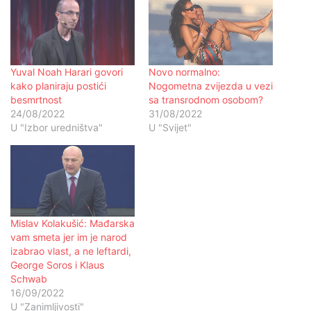
Yuval Noah Harari govori
Novo normalno:
kako planiraju postići
Nogometna zvijezda u vezi
besmrtnost
sa transrodnom osobom?
24/08/2022
31/08/2022
U "Izbor uredništva"
U "Svijet"
Mislav Kolakušić: Mađarska
vam smeta jer im je narod
izabrao vlast, a ne leftardi,
George Soros i Klaus
Schwab
16/09/2022
U "Zanimljivosti"