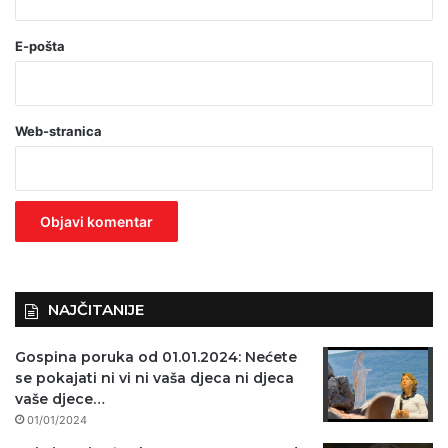
(
o
E-pošta
b
a
Web-stranica
v
e
z
n
o
)
NAJČITANIJE
Gospina poruka od 01.01.2024: Nećete
se pokajati ni vi ni vaša djeca ni djeca
vaše djece…
01/01/2024