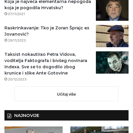
Koja je najveća elementarna nepogoda
koja je pogodila Hrvatsku?
07/11/2021
Raskrinkavanje: Tko je Zoran Šprajc ex
Jovanović?
29/11/2023
Taksist nokautirao Petra Vidova,
voditelja Faktografa i bivšeg novinara
Indexa. Sve se to dogodilo zbog
krunice i slike Ante Gotovine
20/12/2023
Učitaj više
NAJNOVIJE