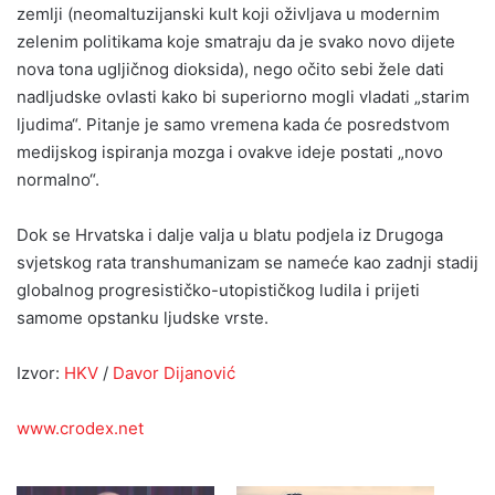
zemlji (neomaltuzijanski kult koji oživljava u modernim
zelenim politikama koje smatraju da je svako novo dijete
nova tona ugljičnog dioksida), nego očito sebi žele dati
nadljudske ovlasti kako bi superiorno mogli vladati „starim
ljudima“. Pitanje je samo vremena kada će posredstvom
medijskog ispiranja mozga i ovakve ideje postati „novo
normalno“.
Dok se Hrvatska i dalje valja u blatu podjela iz Drugoga
svjetskog rata transhumanizam se nameće kao zadnji stadij
globalnog progresističko-utopističkog ludila i prijeti
samome opstanku ljudske vrste.
Izvor:
HKV
/
Davor Dijanović
www.crodex.net