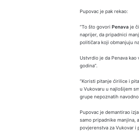
Pupovac je pak rekao:
“To što govori
Penava
je č
naprijer, da pripadnici manj
političara koji obmanjuju n
Ustvrdio je da Penava kao 
godina”.
“Koristi pitanje ćirilice i
u Vukovaru u najlošijem smi
grupe nepoznatih navodno, 
Pupovac je demantirao izja
samo pripadnike manjina, a
povjerenstva za Vukovar i