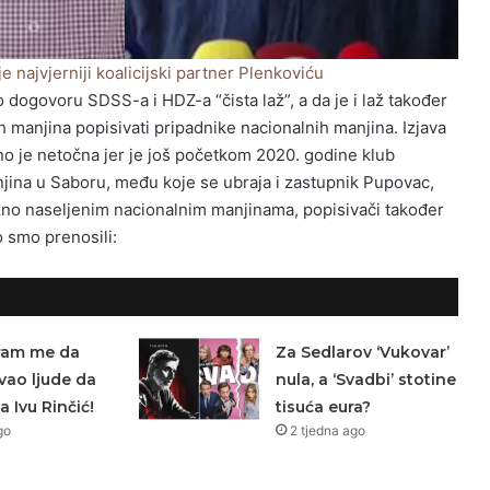
e najvjerniji koalicijski partner Plenkoviću
 dogovoru SDSS-a i HDZ-a “čista laž”, a da je i laž također
h manjina popisivati pripadnike nacionalnih manjina. Izjava
o je netočna jer je još početkom 2020. godine klub
jina u Saboru, među koje se ubraja i zastupnik Pupovac,
žno naseljenim nacionalnim manjinama, popisivači također
o smo prenosili:
Sram me da
Za Sedlarov ‘Vukovar’
ao ljude da
nula, a ‘Svadbi’ stotine
a Ivu Rinčić!
tisuća eura?
go
2 tjedna ago