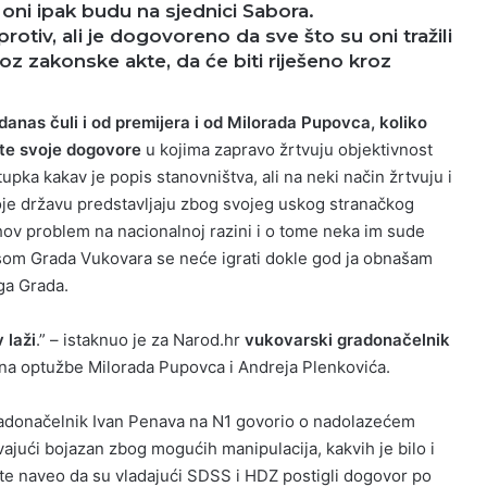
ni ipak budu na sjednici Sabora.
rotiv, ali je dogovoreno da sve što su oni tražili
 zakonske akte, da će biti riješeno kroz
danas čuli i od premijera i od Milorada Pupovca, koliko
 te svoje dogovore
u kojima zapravo žrtvuju objektivnost
pka kakav je popis stanovništva, ali na neki način žrtvuju i
koje državu predstavljaju zbog svojeg uskog stranačkog
ihov problem na nacionalnoj razini i o tome neka im sude
esom Grada Vukovara se neće igrati dokle god ja obnašam
ga Grada.
 laži
.” – istaknuo je za Narod.hr
vukovarski gradonačelnik
na optužbe Milorada Pupovca i Andreja Plenkovića.
radonačelnik Ivan Penava na N1 govorio o nadolazećem
ajući bojazan zbog mogućih manipulacija, kakvih je bilo i
, te naveo da su vladajući SDSS i HDZ postigli dogovor po