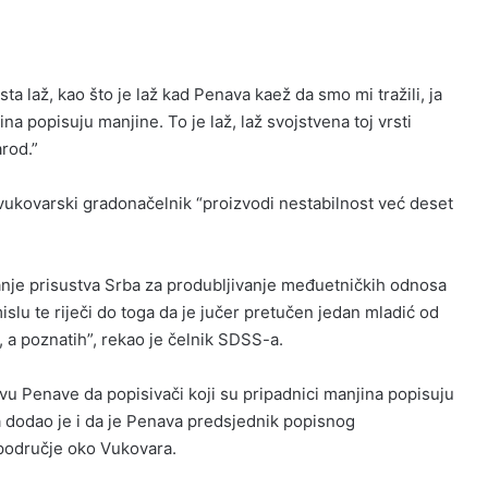
ista laž, kao što je laž kad Penava kaež da smo mi tražili, ja
ina popisuju manjine. To je laž, laž svojstvena toj vrsti
arod.”
vukovarski gradonačelnik “proizvodi nestabilnost već deset
 pitanje prisustva Srba za produbljivanje međuetničkih odnosa
slu te riječi do toga da je jučer pretučen jedan mladić od
a poznatih”, rekao je čelnik SDSS-a.
vu Penave da popisivači koji su pripadnici manjina popisuju
 dodao je i da je Penava predsjednik popisnog
 područje oko Vukovara.