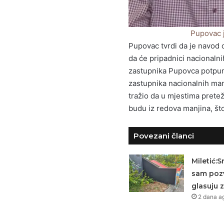
Pupovac j
Pupovac tvrdi da je navod o
da će pripadnici nacionalni
zastupnika Pupovca potpun
zastupnika nacionalnih man
tražio da u mjestima prete
budu iz redova manjina, št
Povezani članci
Miletić:
sam pozv
glasuju z
2 dana a