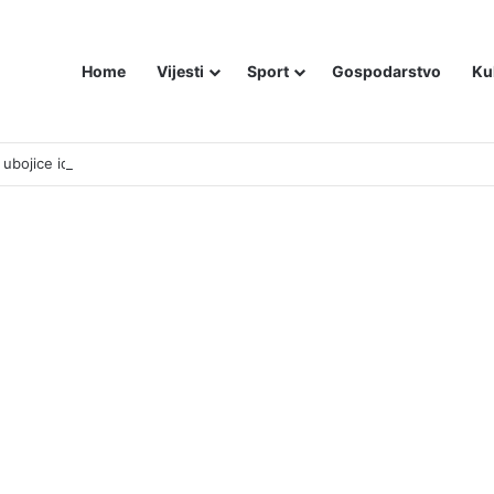
Home
Vijesti
Sport
Gospodarstvo
Ku
bojice idu inicijali, a za legendu Darija Šimića lisice i medijski linč