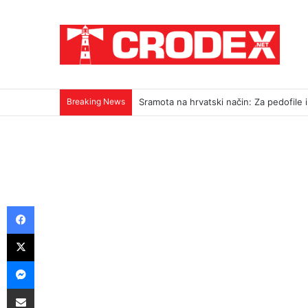
Breaking News
Sramota na hrvatski način: Za pedofile i u
Facebook
X
Messenger
Podijeli putem E-maila