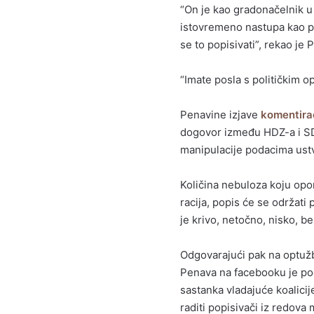
“On je kao gradonačelnik u s
istovremeno nastupa kao pr
se to popisivati”, rekao je
“Imate posla s političkim o
Penavine izjave
komentirao
dogovor između HDZ-a i SD
manipulacije podacima ustv
Količina nebuloza koju opor
racija, popis će se održati
je krivo, netočno, nisko, b
Odgovarajući pak na optuž
Penava na facebooku je podi
sastanka vladajuće koalici
raditi popisivači iz redova