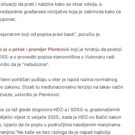
ituaciji da prati i nadzire kako se stvar odvija, a
edsjednik građanske inicijative koja je zabrinuta kako će
 Pupovac.
psjenarom koji od popisa pravi bauk”, poručio je.
 je u petak i premijer Plenković
koji je tvrdnju da postoji
SS-a o provedbi popisa stanovništva u Vukovaru radi
rdio da je “nebulozna”.
beni političari puštaju u eter je ispod razina normalnog
 po zakonu. Dizati tu međunacionalnu tenziju na takav način
ezveze, ustvrdio je Plenković.
be za laž glede dogovora HDZ-a i SDSS-a, gradonačelnik
jelio vijest iz veljače 2020., kada je HDZ-ov Bačić nakon
je, izjavio da će popis u područjima naseljenim manjinama
 manjina.“Ne kaže se bez razloga da je napad najbolja