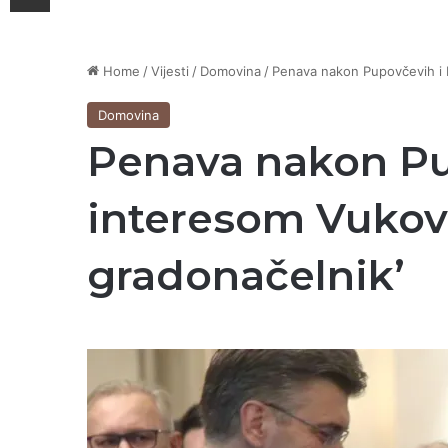
Home
/
Vijesti
/
Domovina
/
Penava nakon Pupovčevih i P
Domovina
Penava nakon Pup
interesom Vukova
gradonačelnik’