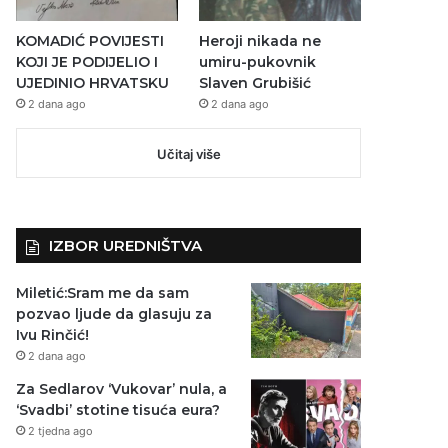
KOMADIĆ POVIJESTI
Heroji nikada ne
KOJI JE PODIJELIO I
umiru-pukovnik
UJEDINIO HRVATSKU
Slaven Grubišić
2 dana ago
2 dana ago
Učitaj više
IZBOR UREDNIŠTVA
Miletić:Sram me da sam
pozvao ljude da glasuju za
Ivu Rinčić!
2 dana ago
Za Sedlarov ‘Vukovar’ nula, a
‘Svadbi’ stotine tisuća eura?
2 tjedna ago