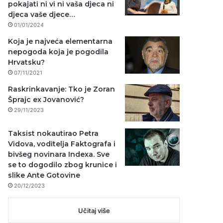
pokajati ni vi ni vaša djeca ni
djeca vaše djece…
01/01/2024
Koja je najveća elementarna
nepogoda koja je pogodila
Hrvatsku?
07/11/2021
Raskrinkavanje: Tko je Zoran
Šprajc ex Jovanović?
29/11/2023
Taksist nokautirao Petra
Vidova, voditelja Faktografa i
bivšeg novinara Indexa. Sve
se to dogodilo zbog krunice i
slike Ante Gotovine
20/12/2023
Učitaj više