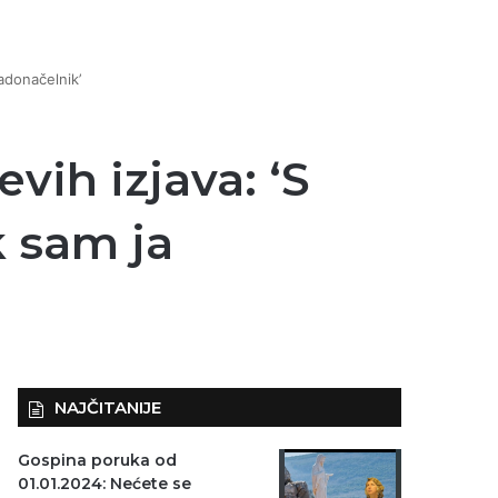
adonačelnik’
ih izjava: ‘S
k sam ja
NAJČITANIJE
Gospina poruka od
01.01.2024: Nećete se