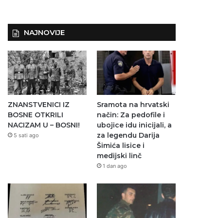
NAJNOVIJE
ZNANSTVENICI IZ
Sramota na hrvatski
BOSNE OTKRILI
način: Za pedofile i
NACIZAM U – BOSNI!
ubojice idu inicijali, a
za legendu Darija
5 sati ago
Šimića lisice i
medijski linč
1 dan ago