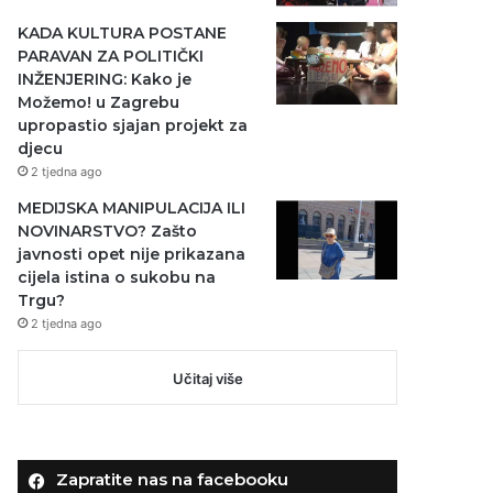
KADA KULTURA POSTANE
PARAVAN ZA POLITIČKI
INŽENJERING: Kako je
Možemo! u Zagrebu
upropastio sjajan projekt za
djecu
2 tjedna ago
MEDIJSKA MANIPULACIJA ILI
NOVINARSTVO? Zašto
javnosti opet nije prikazana
cijela istina o sukobu na
Trgu?
2 tjedna ago
Učitaj više
Zapratite nas na facebooku