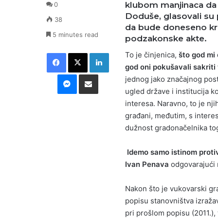
klubom manjinaca da o
0
Doduše, glasovali su p
38
da bude doneseno kroz
5 minutes read
podzakonske akte.
Facebook
X
LinkedIn
To je činjenica,
što god mi 
god oni pokušavali sakriti
Messenger
Podijeli putem E-maila
jednog jako značajnog postu
ugled države i institucija 
interesa. Naravno, to je nj
građani, međutim, s inter
dužnost gradonačelnika to
Idemo samo istinom protiv
Ivan Penava
odgovarajući 
Nakon što je vukovarski g
popisu stanovništva izražav
pri prošlom popisu (2011.)